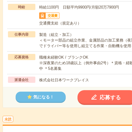
時給
時給1100円 日額平均9900円/月額20万7900円
交通費
交通費支給（規定あり）
仕事内容
製造（組立・加工）
＜モーター部品の組立作業、金属部品の加工業務（夜
でドライバー等を使用し組立てる作業・自動機を使用
応募資格
職種未経験OK / ブランクOK
※深夜業のため18歳以上（例外事由2号）＊資格・経験
中 ＊5名募集
派遣会社
株式会社日本ワークプレイス
応募する
気になる！
未読