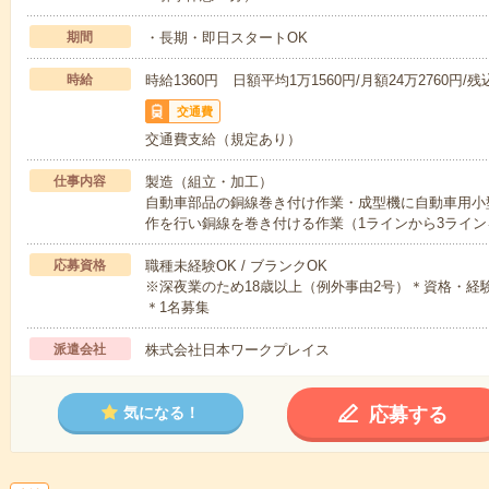
期間
・長期・即日スタートOK
時給
時給1360円 日額平均1万1560円/月額24万2760円/残込
交通費
交通費支給（規定あり）
仕事内容
製造（組立・加工）
自動車部品の銅線巻き付け作業・成型機に自動車用小
作を行い銅線を巻き付ける作業（1ラインから3ライン
応募資格
職種未経験OK / ブランクOK
※深夜業のため18歳以上（例外事由2号）＊資格・経験
＊1名募集
派遣会社
株式会社日本ワークプレイス
応募する
気になる！