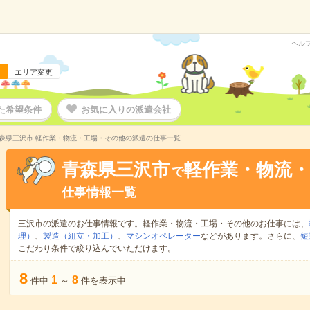
ヘル
エリア変更
た希望条件
お気に入りの派遣会社
森県三沢市 軽作業・物流・工場・その他の派遣の仕事一覧
青森県三沢市
軽作業・物流
で
仕事情報一覧
三沢市の派遣のお仕事情報です。軽作業・物流・工場・その他のお仕事には、
理）
、
製造（組立・加工）
、
マシンオペレーター
などがあります。さらに、
短
こだわり条件で絞り込んでいただけます。
8
1
8
件中
～
件を表示中