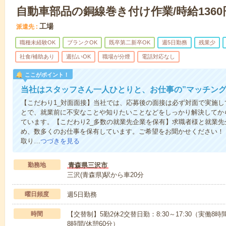
自動車部品の銅線巻き付け作業/時給1360
工場
派遣先
職種未経験OK
ブランクOK
既卒第二新卒OK
週5日勤務
残業少
社食/補助あり
週払いOK
職場が分煙
電話対応なし
ここがポイント！
当社はスタッフさん一人ひとりと、お仕事の”マッチング
【こだわり1_対面面接】当社では、応募後の面接は必ず対面で実施
とで、就業前に不安なことや知りたいことなどをしっかり解決してか
ています。【こだわり2_多数の就業先企業を保有】求職者様と就業
め、数多くのお仕事を保有しています。ご希望をお聞かせください！
取り…
つづきを見る
勤務地
青森県三沢市
三沢(青森県)駅から車20分
曜日頻度
週5日勤務
時間
【交替制】5勤2休2交替日勤：8:30～17:30（実働8時間
8時間/休憩60分）