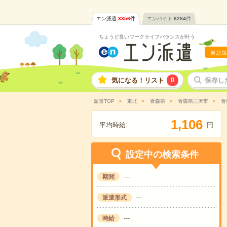
エン派遣
3356
件
エンバイト
6284
件
ちょうど良いワークライフバランスが叶う
東北版
気になる！リスト
0
保存し
派遣TOP
東北
青森県
青森県三沢市
青
,
1
1
0
6
平均時給:
円
設定中の検索条件
期間
---
派遣形式
---
時給
---