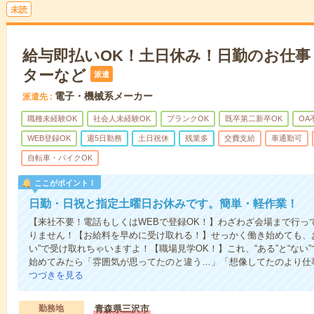
未読
給与即払いOK！土日休み！日勤のお仕事
ターなど
派遣
電子・機械系メーカー
派遣先
職種未経験OK
社会人未経験OK
ブランクOK
既卒第二新卒OK
OA
WEB登録OK
週5日勤務
土日祝休
残業多
交費支給
車通勤可
自転車・バイクOK
ここがポイント！
日勤・日祝と指定土曜日お休みです。簡単・軽作業！
【来社不要！電話もしくはWEBで登録OK！】わざわざ会場まで行っ
りません！【お給料を早めに受け取れる！】せっかく働き始めても、
い”で受け取れちゃいますよ！【職場見学OK！】これ、“ある”と“な
始めてみたら「雰囲気が思ってたのと違う…」「想像してたのより仕
つづきを見る
勤務地
青森県三沢市