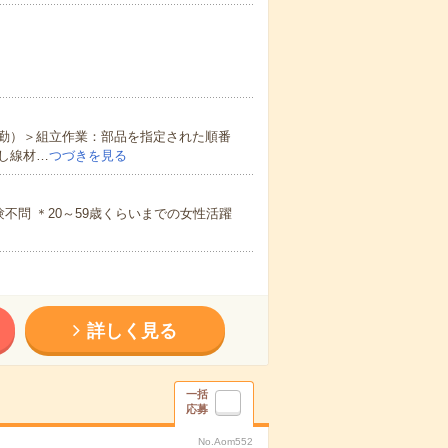
勤）＞組立作業：部品を指定された順番
し線材…
つづきを見る
不問 ＊20～59歳くらいまでの女性活躍
詳しく見る
一括
応募
No.Aom552