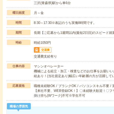
三沢(青森県)駅から車6分
曜日頻度
月～金
時間
8:30～17:30※表記のうち実働8時間です。
期間
長期【ご応募から1週間以内(最短2日目)のスピード就
時給
時給1050円
交通費
交通費支給有り
仕事内容
マシンオペレーター
機械による組立・加工・検査などのお仕事をお願いい
給あり！(当社規定あり)幅広い年齢層の方が活躍して
応募資格
職種未経験OK / ブランクOK / パソコンスキル不要 /
【来社不要、WEB登録OK！】〇未経験大歓迎！〇フリ
掛け持ち(Wワーク)不可※学生不可
職場の雰囲気