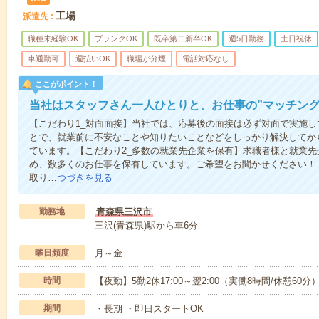
工場
派遣先
職種未経験OK
ブランクOK
既卒第二新卒OK
週5日勤務
土日祝休
車通勤可
週払いOK
職場が分煙
電話対応なし
ここがポイント！
当社はスタッフさん一人ひとりと、お仕事の”マッチング
【こだわり1_対面面接】当社では、応募後の面接は必ず対面で実施
とで、就業前に不安なことや知りたいことなどをしっかり解決してか
ています。【こだわり2_多数の就業先企業を保有】求職者様と就業
め、数多くのお仕事を保有しています。ご希望をお聞かせください！
取り…
つづきを見る
勤務地
青森県三沢市
三沢(青森県)駅から車6分
曜日頻度
月～金
時間
【夜勤】5勤2休17:00～翌2:00（実働8時間/休憩60分
期間
・長期 ・即日スタートOK