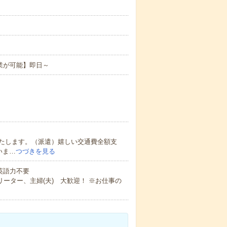
業が可能】即日～
たします。（派遣）嬉しい交通費全額支
いま…
つづきを見る
 英語力不要
ーター、主婦(夫) 大歓迎！ ※お仕事の