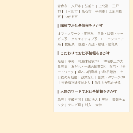
青森市
八戸市
弘前市
上北郡
三戸
郡
十和田市
黒石市
平川市
五所川原
市
つがる市
職種でお仕事情報をさがす
オフィスワーク・事務系
営業・販売・サー
ビス系
クリエイティブ系
IT・エンジニア
系
技術系
医療・介護・福祉・教育系
こだわりでお仕事情報をさがす
短期
単発
職種未経験OK
10名以上の大
量募集
友だちと一緒の応募OK
在宅・リモ
ートワーク
週2～3日勤務
週4日勤務
土
日祝のみ勤務
残業なし
副業・WワークOK
交通費別途支給あり
語学力が活かせる
人気のワードでお仕事情報をさがす
急募
年齢不問
財団法人
英語
書類チェ
ック
テレビ局
封入
大学