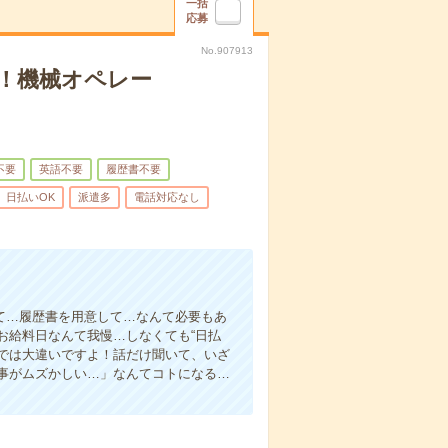
一括
応募
No.907913
！機械オペレー
不要
英語不要
履歴書不要
日払いOK
派遣多
電話対応なし
て…履歴書を用意して…なんて必要もあ
お給料日なんて我慢…しなくても“日払
い”では大違いですよ！話だけ聞いて、いざ
事がムズかしい…」なんてコトになる…