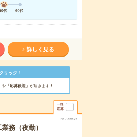
50代
60代
詳しく見る
クリック！
」
や
「応募歓迎」
が届きます！
一括
応募
No.Aom576
工業務（夜勤）