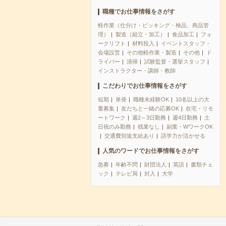
職種でお仕事情報をさがす
軽作業（仕分け・ピッキング・検品、商品管
理）
製造（組立・加工）
食品加工
フォ
ークリフト
材料投入
イベントスタッフ・
会場設営
その他軽作業・製造
その他
ド
ライバー
清掃
試験監督・選挙スタッフ
インストラクター・講師・教師
こだわりでお仕事情報をさがす
短期
単発
職種未経験OK
10名以上の大
量募集
友だちと一緒の応募OK
在宅・リモ
ートワーク
週2～3日勤務
週4日勤務
土
日祝のみ勤務
残業なし
副業・WワークOK
交通費別途支給あり
語学力が活かせる
人気のワードでお仕事情報をさがす
急募
年齢不問
財団法人
英語
書類チェ
ック
テレビ局
封入
大学