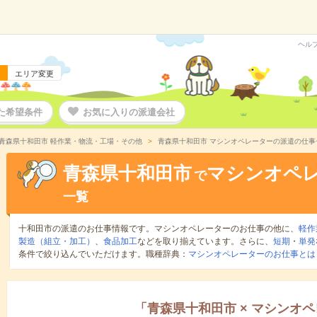
ヘル
エリア変更
た希望条件
お気に入りの派遣会社
青森県十和田市 軽作業・物流・工場・その他
青森県十和田市 マシンオペレーターの派遣の仕事
青森県十和田市
マシンオペ
で
一覧
十和田市の派遣のお仕事情報です。マシンオペレーターのお仕事の他に、
軽作
製造（組立・加工）
、
食品加工
などを取り揃えています。さらに、
短期
・
単発
条件で絞り込んでいただけます。職種辞典：
マシンオペレーターのお仕事とは
「
青森県十和田市
×
マシンオペ