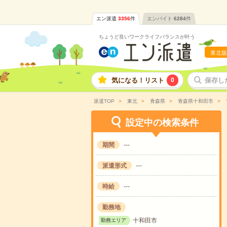
エン派遣
3356
件
エンバイト
6284
件
ちょうど良いワークライフバランスが叶う
東北版
気になる！リスト
0
保存し
派遣TOP
東北
青森県
青森県十和田市
設定中の検索条件
期間
---
派遣形式
---
時給
---
勤務地
十和田市
勤務エリア