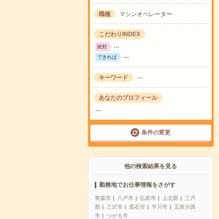
職種
マシンオペレーター
こだわりINDEX
---
絶対
---
できれば
キーワード
---
あなたのプロフィール
---
条件の変更
他の検索結果を見る
勤務地でお仕事情報をさがす
青森市
八戸市
弘前市
上北郡
三戸
郡
三沢市
黒石市
平川市
五所川原
市
つがる市