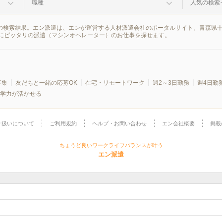
職種
人気の検索
報の検索結果。エン派遣は、エンが運営する人材派遣会社のポータルサイト。青森県
にピッタリの派遣（マシンオペレーター）のお仕事を探せます。
募集
友だちと一緒の応募OK
在宅・リモートワーク
週2～3日勤務
週4日勤
学力が活かせる
り扱いについて
ご利用規約
ヘルプ・お問い合わせ
エン会社概要
掲載
ちょうど良いワークライフバランスが叶う
エン派遣