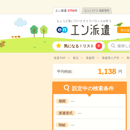
エン派遣
3754
件
エンバイト
6373
件
ちょうど良いワークライフバランスが叶う
東北版
気になる！リスト
0
保存し
派遣TOP
東北
青森県
青森県八戸市
青
,
1
1
3
8
平均時給:
円
設定中の検索条件
期間
---
派遣形式
---
時給
---