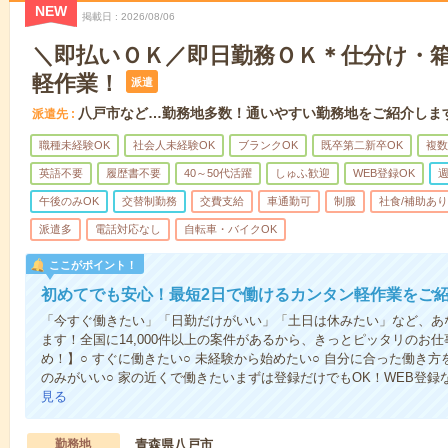
NEW
掲載日
2026/08/06
＼即払いＯＫ／即日勤務ＯＫ＊仕分け・
軽作業！
派遣
八戸市など…勤務地多数！通いやすい勤務地をご紹介しま
派遣先
職種未経験OK
社会人未経験OK
ブランクOK
既卒第二新卒OK
複数
英語不要
履歴書不要
40～50代活躍
しゅふ歓迎
WEB登録OK
週
午後のみOK
交替制勤務
交費支給
車通勤可
制服
社食/補助あり
派遣多
電話対応なし
自転車・バイクOK
ここがポイント！
初めてでも安心！最短2日で働けるカンタン軽作業をご
「今すぐ働きたい」「日勤だけがいい」「土日は休みたい」など、あ
ます！全国に14,000件以上の案件があるから、きっとピッタリのお
め！】○ すぐに働きたい○ 未経験から始めたい○ 自分に合った働き方
のみがいい○ 家の近くで働きたいまずは登録だけでもOK！WEB登
見る
勤務地
青森県八戸市