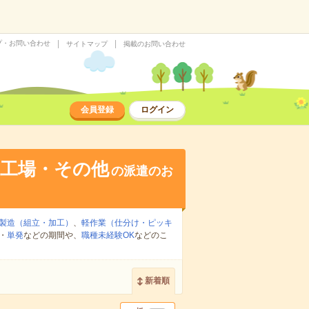
プ・お問い合わせ
サイトマップ
掲載のお問い合わせ
会員登録
ログイン
・工場・その他
の派遣のお
製造（組立・加工）
、
軽作業（仕分け・ピッキ
・
単発
などの期間や、
職種未経験OK
などのこ
新着順