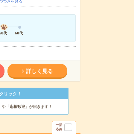
つづきを見る
50代
60代
詳しく見る
クリック！
」
や
「応募歓迎」
が届きます！
一括
応募