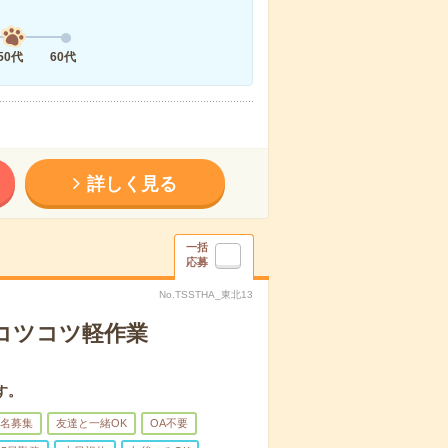
50代
60代
詳しく見る
一括
応募
No.TSSTHA_東北13
〇コツコツ軽作業
す。
名募集
友達と一緒OK
OA不要