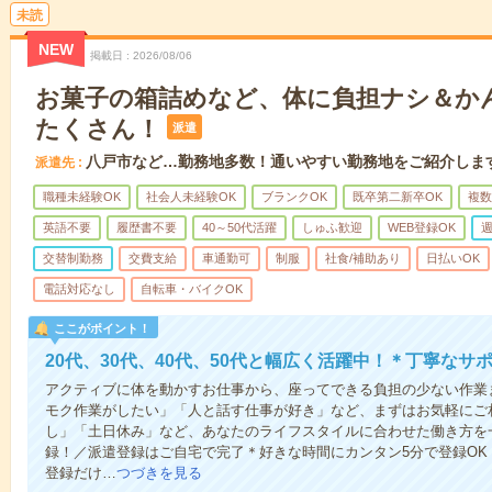
未読
NEW
掲載日
2026/08/06
お菓子の箱詰めなど、体に負担ナシ＆か
たくさん！
派遣
八戸市など…勤務地多数！通いやすい勤務地をご紹介しま
派遣先
職種未経験OK
社会人未経験OK
ブランクOK
既卒第二新卒OK
複数
英語不要
履歴書不要
40～50代活躍
しゅふ歓迎
WEB登録OK
週
交替制勤務
交費支給
車通勤可
制服
社食/補助あり
日払いOK
電話対応なし
自転車・バイクOK
ここがポイント！
20代、30代、40代、50代と幅広く活躍中！＊丁寧なサ
アクティブに体を動かすお仕事から、座ってできる負担の少ない作業
モク作業がしたい」「人と話す仕事が好き」など、まずはお気軽にご
し」「土日休み」など、あなたのライフスタイルに合わせた働き方を
録！／派遣登録はご自宅で完了＊好きな時間にカンタン5分で登録O
登録だけ…
つづきを見る