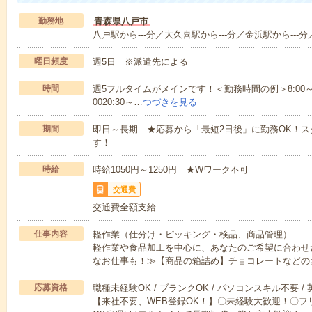
勤務地
青森県八戸市
八戸駅から---分／大久喜駅から---分／金浜駅から---分
曜日頻度
週5日 ※派遣先による
時間
週5フルタイムがメインです！＜勤務時間の例＞8:00～17:008:
0020:30～…
つづきを見る
期間
即日～長期 ★応募から「最短2日後」に勤務OK！
す！
時給
時給1050円～1250円 ★Wワーク不可
交通費
交通費全額支給
仕事内容
軽作業（仕分け・ピッキング・検品、商品管理）
軽作業や食品加工を中心に、あなたのご希望に合わせ
なお仕事も！≫【商品の箱詰め】チョコレートなどの
応募資格
職種未経験OK / ブランクOK / パソコンスキル不要 /
【来社不要、WEB登録OK！】〇未経験大歓迎！〇フ