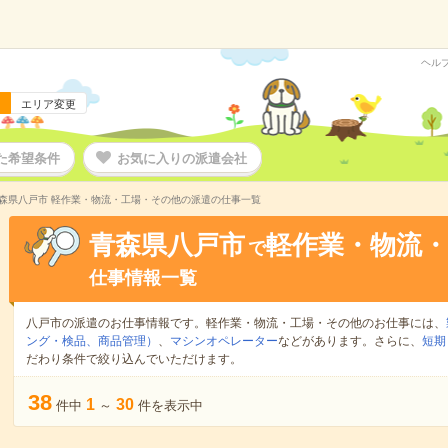
ヘル
エリア変更
た希望条件
お気に入りの派遣会社
森県八戸市 軽作業・物流・工場・その他の派遣の仕事一覧
青森県八戸市
軽作業・物流
で
仕事情報一覧
八戸市の派遣のお仕事情報です。軽作業・物流・工場・その他のお仕事には、
ング・検品、商品管理）
、
マシンオペレーター
などがあります。さらに、
短期
だわり条件で絞り込んでいただけます。
38
1
30
件中
～
件を表示中