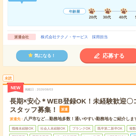
年齢層
20代
30代
40代
株式会社テクノ・サービス 採用担当
派遣会社
応募する
気になる！
未読
NEW
掲載日
2026/08/03
長期×安心＊WEB登録OK！未経験歓迎
スタッフ募集！
派遣
八戸市など…勤務地多数！通いやすい勤務地をご紹介しま
派遣先
職種未経験OK
社会人未経験OK
ブランクOK
既卒第二新卒OK
複数