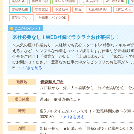
英語不要
履歴書不要
40～50代活躍
しゅふ歓迎
WEB登録OK
週
交替制勤務
交費支給
車通勤可
制服
社食/補助あり
日払いOK
電話対応なし
自転車・バイクOK
ここがポイント！
来社必要なし！WEB登録でラクラクお仕事探し！
＼人気の座り作業あり！未経験でも安心スタート!／特別なスキルや
える」など、シンプルな作業をコツコツ繰り返すお仕事など未経験O
仕事をご紹介！「残業なしがいい」「土日は休みたい」「家の近くで
ひお聞かせください！豊富なお仕事の中からピッタリのお仕事がきっ
E…
つづきを見る
勤務地
青森県八戸市
八戸駅から---分／大久喜駅から---分／金浜駅から---分
曜日頻度
週5日 ※派遣先による
時間
週5フルタイムがメインです！＜勤務時間の例＞8:00～17:008:
0020:30～…
つづきを見る
期間
即日～長期 ★応募から「最短2日後」に勤務OK！