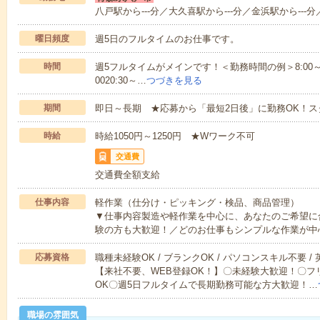
八戸駅から---分／大久喜駅から---分／金浜駅から---分
曜日頻度
週5日のフルタイムのお仕事です。
時間
週5フルタイムがメインです！＜勤務時間の例＞8:00～17:008:
0020:30～…
つづきを見る
期間
即日～長期 ★応募から「最短2日後」に勤務OK！
時給
時給1050円～1250円 ★Wワーク不可
交通費
交通費全額支給
仕事内容
軽作業（仕分け・ピッキング・検品、商品管理）
▼仕事内容製造や軽作業を中心に、あなたのご希望に
験の方も大歓迎！／どのお仕事もシンプルな作業が中
応募資格
職種未経験OK / ブランクOK / パソコンスキル不要 /
【来社不要、WEB登録OK！】〇未経験大歓迎！〇フ
OK〇週5日フルタイムで長期勤務可能な方大歓迎！…
職場の雰囲気