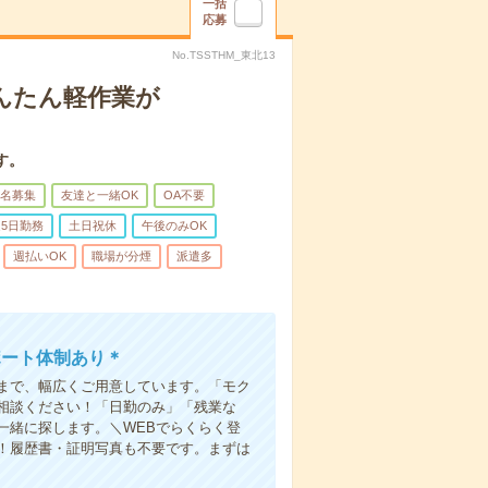
一括
応募
No.TSSTHM_東北13
んたん軽作業が
す。
名募集
友達と一緒OK
OA不要
5日勤務
土日祝休
午後のみOK
週払いOK
職場が分煙
派遣多
ポート体制あり＊
まで、幅広くご用意しています。「モク
相談ください！「日勤のみ」「残業な
一緒に探します。＼WEBでらくらく登
K！履歴書・証明写真も不要です。まずは