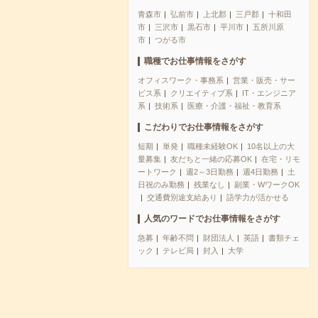
青森市
弘前市
上北郡
三戸郡
十和田
市
三沢市
黒石市
平川市
五所川原
市
つがる市
職種でお仕事情報をさがす
オフィスワーク・事務系
営業・販売・サー
ビス系
クリエイティブ系
IT・エンジニア
系
技術系
医療・介護・福祉・教育系
こだわりでお仕事情報をさがす
短期
単発
職種未経験OK
10名以上の大
量募集
友だちと一緒の応募OK
在宅・リモ
ートワーク
週2～3日勤務
週4日勤務
土
日祝のみ勤務
残業なし
副業・WワークOK
交通費別途支給あり
語学力が活かせる
人気のワードでお仕事情報をさがす
急募
年齢不問
財団法人
英語
書類チェ
ック
テレビ局
封入
大学