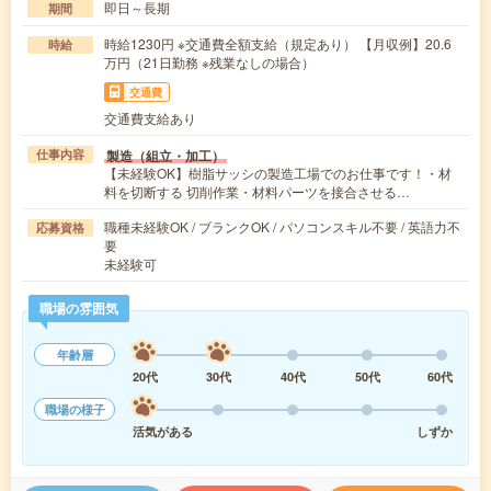
即日～長期
期間
時給1230円 ※交通費全額支給（規定あり） 【月収例】20.6
時給
万円（21日勤務 ※残業なしの場合）
交通費
交通費支給あり
製造（組立・加工）
仕事内容
【未経験OK】樹脂サッシの製造工場でのお仕事です！・材
料を切断する 切削作業・材料パーツを接合させる…
職種未経験OK / ブランクOK / パソコンスキル不要 / 英語力不
応募資格
要
未経験可
職場の雰囲気
年齢層
20代
30代
40代
50代
60代
職場の様子
活気がある
しずか