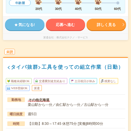
年齢層
20代
30代
40代
50代
60代
気になる!
応募へ進む
詳しく見る
派遣会社
株式会社テクノ・サービス
未読
<タイパ抜群>工具を使っての組立作業（日勤）
職種未経験OK
交通費別途支給あり
土日祝日が休み
残業なし
WEB登録OK
派遣
その他北海道
勤務地
栗山駅から---分／由仁駅から---分／古山駅から---分
週5日
曜日頻度
【日勤】8:30～17:45 休憩75分 [実働]8時間00分
時間