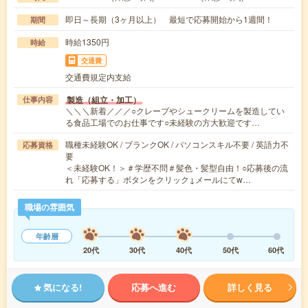
即日～長期（3ヶ月以上） 最短で応募開始から1週間！
期間
時給1350円
時給
交通費
交通費規定内支給
製造（組立・加工）
仕事内容
＼＼＼新着／／／○クレープやシュークリームを製造してい
る食品工場でのお仕事です○未経験の方大歓迎です…
職種未経験OK / ブランクOK / パソコンスキル不要 / 英語力不
応募資格
要
＜未経験OK！＞＃学歴不問＃髪色・髪型自由！○応募後の流
れ「応募する」ボタンをクリック↓メールにてw…
職場の雰囲気
年齢層
20代
30代
40代
50代
60代
気になる!
応募へ進む
詳しく見る