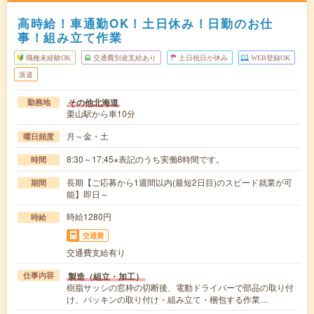
高時給！車通勤OK！土日休み！日勤のお仕
事！組み立て作業
職種未経験OK
交通費別途支給あり
土日祝日が休み
WEB登録OK
派遣
その他北海道
勤務地
栗山駅から車10分
月～金・土
曜日頻度
8:30～17:45※表記のうち実働8時間です。
時間
長期【ご応募から1週間以内(最短2日目)のスピード就業が可
期間
能】即日～
時給1280円
時給
交通費
交通費支給有り
製造（組立・加工）
仕事内容
樹脂サッシの窓枠の切断後、電動ドライバーで部品の取り付
け、パッキンの取り付け・組み立て・梱包する作業…