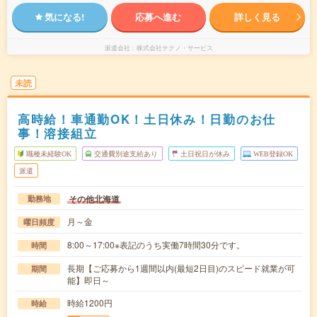
気になる!
応募へ進む
詳しく見る
派遣会社
株式会社テクノ・サービス
未読
高時給！車通勤OK！土日休み！日勤のお仕
事！溶接組立
職種未経験OK
交通費別途支給あり
土日祝日が休み
WEB登録OK
派遣
その他北海道
勤務地
月～金
曜日頻度
8:00～17:00※表記のうち実働7時間30分です。
時間
長期【ご応募から1週間以内(最短2日目)のスピード就業が可
期間
能】即日～
時給1200円
時給