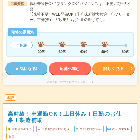
職種未経験OK / ブランクOK / パソコンスキル不要 / 英語力不
応募資格
要
【来社不要、WEB登録OK！】〇未経験大歓迎！〇フリータ
ー、主婦(夫) 大歓迎！ ※お仕事の掛け持ち…
職場の雰囲気
年齢層
20代
30代
40代
50代
60代
気になる!
応募へ進む
詳しく見る
派遣会社
株式会社テクノ・サービス
未読
高時給！車通勤OK！土日休み！日勤のお仕
事！製造補助
職種未経験OK
交通費別途支給あり
土日祝日が休み
WEB登録OK
派遣