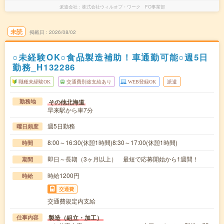
派遣会社
株式会社ウィルオブ・ワーク FO事業部
未読
掲載日
2026/08/02
○未経験OK○食品製造補助！車通勤可能○週5日
勤務_H132286
職種未経験OK
交通費別途支給あり
WEB登録OK
派遣
その他北海道
勤務地
早来駅から車7分
週5日勤務
曜日頻度
8:00～16:30(休憩1時間)8:30～17:00(休憩1時間)
時間
即日～長期（3ヶ月以上） 最短で応募開始から1週間！
期間
時給1200円
時給
交通費
交通費規定内支給
製造（組立・加工）
仕事内容