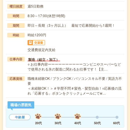
週5日勤務
曜日頻度
8:30～17:00(休憩1時間)
時間
即日～長期（3ヶ月以上） 最短で応募開始から1週間！
期間
時給1200円
時給
交通費
交通費規定内支給
製造（組立・加工）
仕事内容
○ お仕事内容ーーーーーーーーーーコンビニやスーパーなど
で使用される氷の製造に関わるお仕事です！【主…
職種未経験OK / ブランクOK / パソコンスキル不要 / 英語力不
応募資格
要
＜未経験OK！＞＃学歴不問＃髪色・髪型自由！○応募後の流
れ「応募する」ボタンをクリック↓メールにてw…
職場の雰囲気
年齢層
20代
30代
40代
50代
60代