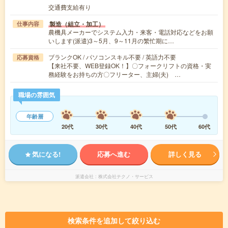
交通費支給有り
製造（組立・加工）
仕事内容
農機具メーカーでシステム入力・来客・電話対応などをお願
いします(派遣)3～5月、9～11月の繁忙期に…
ブランクOK / パソコンスキル不要 / 英語力不要
応募資格
【来社不要、WEB登録OK！】〇フォークリフトの資格・実
務経験をお持ちの方〇フリーター、主婦(夫) …
職場の雰囲気
年齢層
20代
30代
40代
50代
60代
気になる!
応募へ進む
詳しく見る
派遣会社
株式会社テクノ・サービス
検索条件を追加して絞り込む