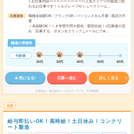
○ お仕事内容ーーーーーーーーーー人気スイーツの製造に関
わるお仕事です！ミルクレープやシュークリーム…
職種未経験OK / ブランクOK / パソコンスキル不要 / 英語力不
応募資格
要
＜未経験OK！＞＃学歴不問＃髪色・髪型自由！○応募後の流
れ「応募する」ボタンをクリック↓メールにてw…
職場の雰囲気
年齢層
20代
30代
40代
50代
60代
気になる!
応募へ進む
詳しく見る
派遣会社
株式会社ウィルオブ・ワーク FO事業部
未読
給与即払いOK！高時給！土日休み！コンクリ
ート製造