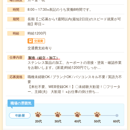
8:00～17:30※表記のうち実働8時間です。
時間
長期【ご応募から1週間以内(最短2日目)のスピード就業が可
期間
能】即日～
時給1200円
時給
交通費
交通費支給有り
製造（組立・加工）
仕事内容
ステンレス製品の加工、カーポートの溶接・塗装・確認作業
をお願いします。(派遣)時給1200円でしっか…
職種未経験OK / ブランクOK / パソコンスキル不要 / 英語力不
応募資格
要
【来社不要、WEB登録OK！】〇未経験大歓迎！〇フリータ
ー、主婦(夫) 大歓迎！ ※お仕事の掛け持ち…
職場の雰囲気
年齢層
20代
30代
40代
50代
60代