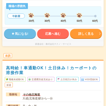
職場の雰囲気
年齢層
20代
30代
40代
50代
60代
気になる!
応募へ進む
詳しく見る
派遣会社
株式会社テクノ・サービス
未読
高時給！車通勤OK！土日休み！カーポートの
溶接作業
職種未経験OK
交通費別途支給あり
土日祝日が休み
WEB登録OK
派遣
その他北海道
勤務地
大成(北海道)駅から---分
月～金・祝
曜日頻度