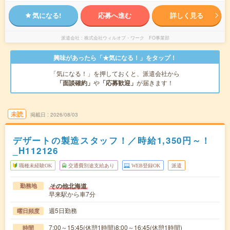
気になる!
応募へ進む
詳しく見る
派遣会社
株式会社ウィルオブ・ワーク FO事業部
興味があったら「★気になる！」をタップ！
「気になる！」を押しておくと、派遣会社から
「面談確約」
や
「応募歓迎」
が届きます！
未読
掲載日
2026/08/03
デザートの製造スタッフ！／時給1,350円～！
_H112126
職種未経験OK
交通費別途支給あり
WEB登録OK
派遣
その他北海道
勤務地
早来駅から車7分
週5日勤務
曜日頻度
7:00～15:45(休憩1時間)8:00～16:45(休憩1時間)
時間