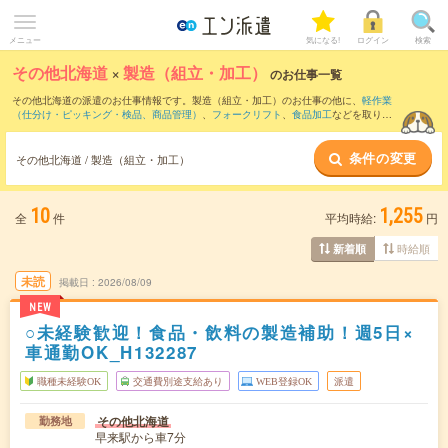
メニュー
気になる!
ログイン
検索
その他北海道
×
製造（組立・加工）
のお仕事一覧
その他北海道の派遣のお仕事情報です。製造（組立・加工）のお仕事の他に、
軽作業
（仕分け・ピッキング・検品、商品管理）
、
フォークリフト
、
食品加工
などを取り揃
えています。さらに、
短期
・
単発
などの期間や、
職種未経験OK
などのこだわり条件で
絞り込んでいただけます。職種辞典：
製造（組立・加工）のお仕事とは？とは？
条件の変更
その他北海道 / 製造（組立・加工）
10
1,255
全
件
平均時給:
円
時給順
新着順
未読
掲載日
2026/08/09
NEW
○未経験歓迎！食品・飲料の製造補助！週5日×
車通勤OK_H132287
職種未経験OK
交通費別途支給あり
WEB登録OK
派遣
その他北海道
勤務地
早来駅から車7分