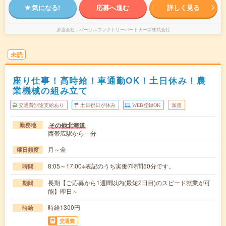
気になる!
応募へ進む
詳しく見る
派遣会社
パーソルファクトリーパートナーズ株式会社
未読
座り仕事！高時給！車通勤OK！土日休み！農
業機械の組み立て
交通費別途支給あり
土日祝日が休み
WEB登録OK
派遣
その他北海道
勤務地
西帯広駅から---分
月～金
曜日頻度
8:05～17:00※表記のうち実働7時間50分です。
時間
長期【ご応募から1週間以内(最短2日目)のスピード就業が可
期間
能】即日～
時給1300円
時給
交通費