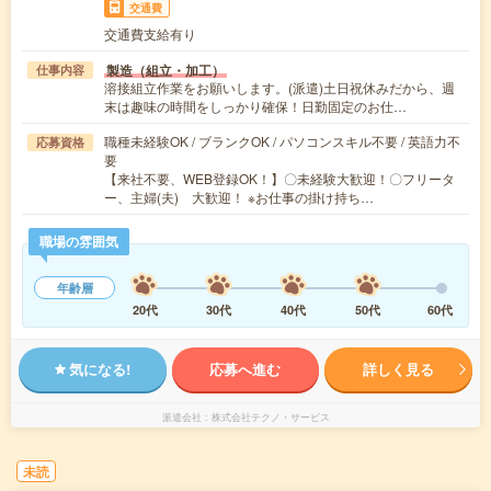
交通費
交通費支給有り
製造（組立・加工）
仕事内容
溶接組立作業をお願いします。(派遣)土日祝休みだから、週
末は趣味の時間をしっかり確保！日勤固定のお仕…
職種未経験OK / ブランクOK / パソコンスキル不要 / 英語力不
応募資格
要
【来社不要、WEB登録OK！】〇未経験大歓迎！〇フリータ
ー、主婦(夫) 大歓迎！ ※お仕事の掛け持ち…
職場の雰囲気
年齢層
20代
30代
40代
50代
60代
気になる!
応募へ進む
詳しく見る
派遣会社
株式会社テクノ・サービス
未読