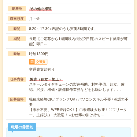
その他北海道
勤務地
月～金
曜日頻度
8:20～17:30※表記のうち実働8時間です。
時間
長期【ご応募から1週間以内(最短2日目)のスピード就業が可
期間
能】即日～
時給1300円
時給
交通費
交通費支給有り
製造（組立・加工）
仕事内容
スチールタイヤチェーンの製造補助、材料準備、組立、確
認、溶接、機械・設備操作業務などをお願いします。…
職種未経験OK / ブランクOK / パソコンスキル不要 / 英語力不
応募資格
要
【来社不要、WEB登録OK！】〇未経験大歓迎！〇フリータ
ー、主婦(夫) 大歓迎！ ※お仕事の掛け持ち…
職場の雰囲気