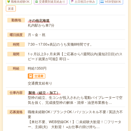
職種未経験OK
交通費別途支給あり
土日祝日が休み
WEB登録OK
派遣
その他北海道
勤務地
札内駅から車7分
月～金・祝
曜日頻度
7:30～17:00※表記のうち実働8時間です。
時間
1ヶ月以上3ヶ月未満【ご応募から1週間以内(最短2日目)のス
期間
ピード就業が可能】即日～
時給1350円
時給
交通費
交通費支給有り
製造（組立・加工）
仕事内容
型枠の組立、生コンが投入されたら電動バイブレーターで空
気を抜く、完成後型枠の解体・清掃・油塗布業務を…
職種未経験OK / ブランクOK / パソコンスキル不要 / 英語力不
応募資格
要
【来社不要、WEB登録OK！】〇未経験大歓迎！〇フリータ
ー、主婦(夫) 大歓迎！ ※お仕事の掛け持ち…