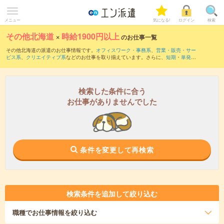
メニュー
気になる!
ログイン
検索
その他北海道
×
時給1900円以上
のお仕事一覧
その他北海道の派遣のお仕事情報です。
オフィスワーク・事務系
、
営業・販売・サー
ビス系
、
クリエイティブ系
などのお仕事を取り揃えています。さらに、
短期
・
単発
な
どの期間や、
職種未経験OK
などのこだわり条件で絞り込んでいただけます。
検索した条件に合う
お仕事がありませんでした
条件を変更して再検索
検索条件を追加して絞り込む
職種
でお仕事情報を絞り込む