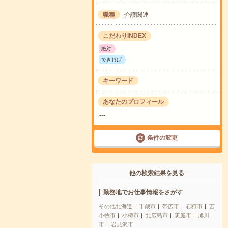
職種
介護関連
こだわりINDEX
---
絶対
---
できれば
キーワード
---
あなたのプロフィール
---
条件の変更
他の検索結果を見る
勤務地でお仕事情報をさがす
その他北海道
千歳市
帯広市
石狩市
苫
小牧市
小樽市
北広島市
恵庭市
旭川
市
岩見沢市