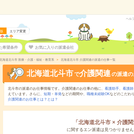
ヘル
版
エリア変更
た希望条件
お気に入りの派遣会社
北海道北斗市 医療・介護・福祉・教育系
北海道北斗市 介護関連の派遣の仕事一覧
北海道北斗市
介護関連
で
の派遣の
北斗市の派遣のお仕事情報です。介護関連のお仕事の他に、
看護助手
、
看護師
えています。さらに、
短期
・
単発
などの期間や、
職種未経験OK
などのこだわ
介護関連のお仕事とは？とは？
「
北海道北斗市
×
介護関
に関するエン派遣は見つかりません