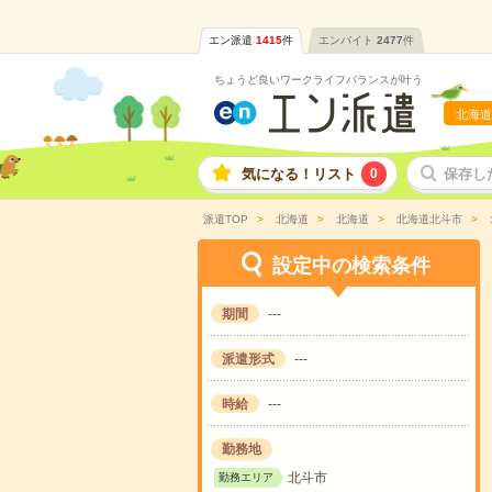
エン派遣
1415
件
エンバイト
2477
件
ちょうど良いワークライフバランスが叶う
北海道
気になる！リスト
0
保存し
派遣TOP
北海道
北海道
北海道北斗市
設定中の検索条件
期間
---
派遣形式
---
時給
---
勤務地
北斗市
勤務エリア