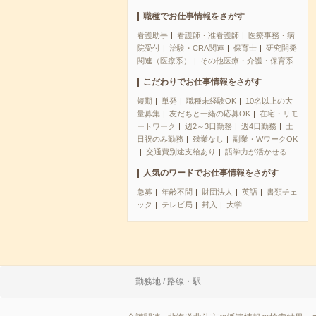
職種でお仕事情報をさがす
看護助手
看護師・准看護師
医療事務・病
院受付
治験・CRA関連
保育士
研究開発
関連（医療系）
その他医療・介護・保育系
こだわりでお仕事情報をさがす
短期
単発
職種未経験OK
10名以上の大
量募集
友だちと一緒の応募OK
在宅・リモ
ートワーク
週2～3日勤務
週4日勤務
土
日祝のみ勤務
残業なし
副業・WワークOK
交通費別途支給あり
語学力が活かせる
人気のワードでお仕事情報をさがす
急募
年齢不問
財団法人
英語
書類チェ
ック
テレビ局
封入
大学
勤務地 / 路線・駅