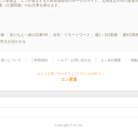
。エン派遣は、エンが運営する人材派遣会社のポータルサイト。北海道北斗市の派遣
遣（介護関連）のお仕事を探せます。
募集
友だちと一緒の応募OK
在宅・リモートワーク
週2～3日勤務
週4日勤
学力が活かせる
り扱いについて
ご利用規約
ヘルプ・お問い合わせ
エン会社概要
掲載
ちょうど良いワークライフバランスが叶う
エン派遣
Copyright © en Inc.