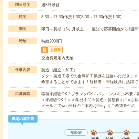
曜日頻度
週5日勤務
時間
8:30～17:30(休憩1:30)8:00～17:30(休憩1:30)
期間
即日～長期（3ヶ月以上） 最短で応募開始から1週間
時給
時給2000円
交通費
交通費規定内支給
仕事内容
製造（組立・加工）
ダクト製造工場での金属加工業務を担当いただきます
希望することができます！経験者・未経験共に活躍で
応募資格
職種未経験OK / ブランクOK / パソコンスキル不要 /
＜未経験OK！＞＃学歴不問＃髪色・髪型自由！○応募
メールにてweb登録のご案内↓担当よりご希望条件の
職場の雰囲気
年齢層
20代
30代
40代