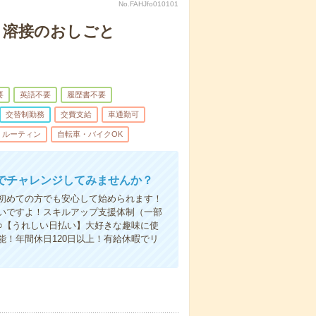
No.FAHJfo010101
造・溶接のおしごと
要
英語不要
履歴書不要
交替制勤務
交費支給
車通勤可
ルーティン
自転車・バイクOK
でチャレンジしてみませんか？
初めての方でも安心して始められます！
いですよ！スキルアップ支援体制（一部
○【うれしい日払い】大好きな趣味に使
！年間休日120日以上！有給休暇でリ