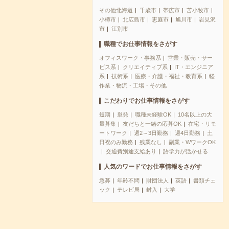
その他北海道
千歳市
帯広市
苫小牧市
小樽市
北広島市
恵庭市
旭川市
岩見沢
市
江別市
職種でお仕事情報をさがす
オフィスワーク・事務系
営業・販売・サー
ビス系
クリエイティブ系
IT・エンジニア
系
技術系
医療・介護・福祉・教育系
軽
作業・物流・工場・その他
こだわりでお仕事情報をさがす
短期
単発
職種未経験OK
10名以上の大
量募集
友だちと一緒の応募OK
在宅・リモ
ートワーク
週2～3日勤務
週4日勤務
土
日祝のみ勤務
残業なし
副業・WワークOK
交通費別途支給あり
語学力が活かせる
人気のワードでお仕事情報をさがす
急募
年齢不問
財団法人
英語
書類チェ
ック
テレビ局
封入
大学