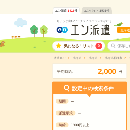
エン派遣
1416
件
エンバイト
2539
件
ちょうど良いワークライフバランスが叶う
北海道
気になる！リスト
0
保存し
派遣TOP
北海道
北海道
北海道石狩市
,
2
0
0
0
平均時給:
円
設定中の検索条件
期間
---
派遣形式
---
時給
1900円以上