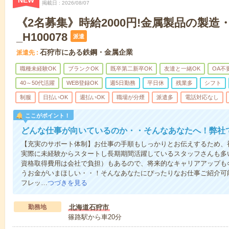
NEW
掲載日
2026/08/07
《2名募集》時給2000円!金属製品の製
_H100078
派遣
石狩市にある鉄鋼・金属企業
派遣先
職種未経験OK
ブランクOK
既卒第二新卒OK
友達と一緒OK
OA不
40～50代活躍
WEB登録OK
週5日勤務
平日休
残業多
シフト
制服
日払いOK
週払いOK
職場が分煙
派遣多
電話対応なし
ここがポイント！
どんな仕事が向いているのか・・そんなあなたへ！弊社
【充実のサポート体制】お仕事の手順もしっかりとお伝えするため、
実際に未経験からスタートし長期期間活躍しているスタッフさんも多
資格取得費用は会社で負担）もあるので、将来的なキャリアアップも
うお金がいまほしい・・！そんなあなたにぴったりなお仕事ご紹介可能
フレッ…
つづきを見る
勤務地
北海道石狩市
篠路駅から車20分