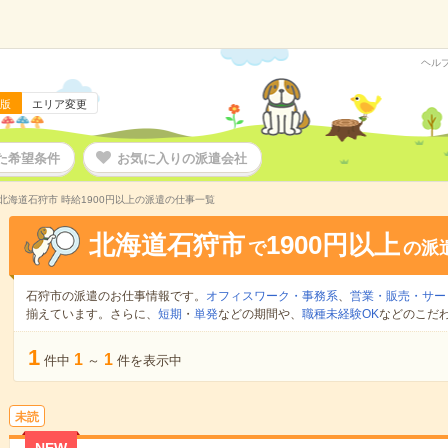
ヘル
版
エリア変更
た希望条件
お気に入りの派遣会社
北海道石狩市 時給1900円以上の派遣の仕事一覧
北海道石狩市
1900円以上
で
の派
石狩市の派遣のお仕事情報です。
オフィスワーク・事務系
、
営業・販売・サー
揃えています。さらに、
短期
・
単発
などの期間や、
職種未経験OK
などのこだ
1
1
1
件中
～
件を表示中
未読