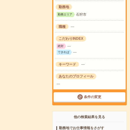
勤務地
石狩市
勤務エリア
職種
---
こだわりINDEX
---
絶対
---
できれば
キーワード
---
あなたのプロフィール
---
条件の変更
他の検索結果を見る
勤務地でお仕事情報をさがす