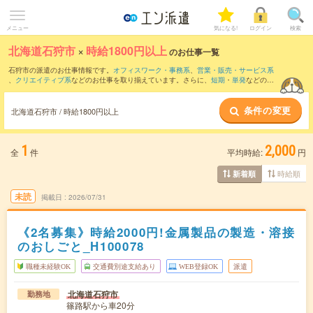
メニュー
気になる!
ログイン
検索
北海道石狩市
×
時給1800円以上
のお仕事一覧
石狩市の派遣のお仕事情報です。
オフィスワーク・事務系
、
営業・販売・サービス系
、
クリエイティブ系
などのお仕事を取り揃えています。さらに、
短期
・
単発
などの期
間や、
職種未経験OK
などのこだわり条件で絞り込んでいただけます。
条件の変更
北海道石狩市 / 時給1800円以上
1
2,000
全
件
平均時給:
円
時給順
新着順
未読
掲載日
2026/07/31
《2名募集》時給2000円!金属製品の製造・溶接
のおしごと_H100078
職種未経験OK
交通費別途支給あり
WEB登録OK
派遣
北海道石狩市
勤務地
篠路駅から車20分