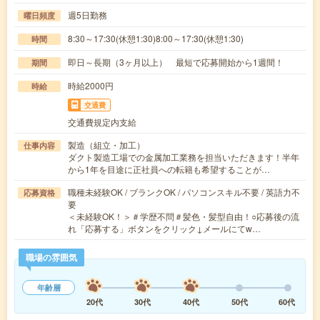
週5日勤務
曜日頻度
8:30～17:30(休憩1:30)8:00～17:30(休憩1:30)
時間
即日～長期（3ヶ月以上） 最短で応募開始から1週間！
期間
時給2000円
時給
交通費
交通費規定内支給
製造（組立・加工）
仕事内容
ダクト製造工場での金属加工業務を担当いただきます！半年
から1年を目途に正社員への転籍も希望することが…
職種未経験OK / ブランクOK / パソコンスキル不要 / 英語力不
応募資格
要
＜未経験OK！＞＃学歴不問＃髪色・髪型自由！○応募後の流
れ「応募する」ボタンをクリック↓メールにてw…
職場の雰囲気
年齢層
20代
30代
40代
50代
60代