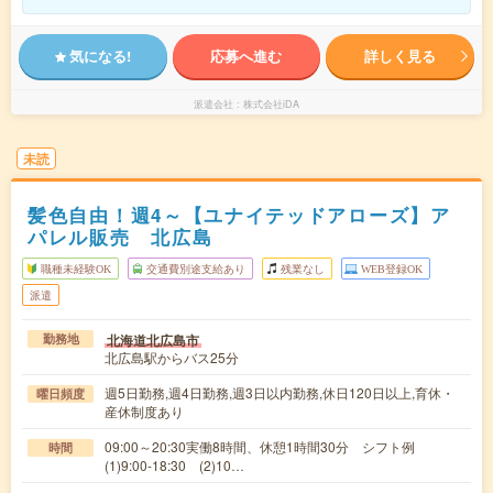
気になる!
応募へ進む
詳しく見る
派遣会社
株式会社iDA
未読
髪色自由！週4～【ユナイテッドアローズ】ア
パレル販売 北広島
職種未経験OK
交通費別途支給あり
残業なし
WEB登録OK
派遣
北海道北広島市
勤務地
北広島駅からバス25分
週5日勤務,週4日勤務,週3日以内勤務,休日120日以上,育休・
曜日頻度
産休制度あり
09:00～20:30実働8時間、休憩1時間30分 シフト例
時間
(1)9:00-18:30 (2)10…