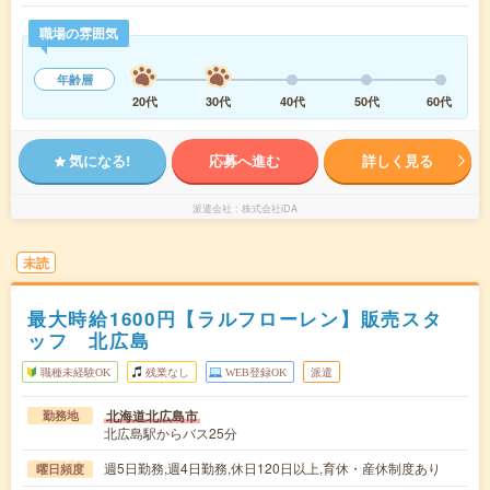
職場の雰囲気
年齢層
20代
30代
40代
50代
60代
気になる!
応募へ進む
詳しく見る
派遣会社
株式会社iDA
未読
最大時給1600円【ラルフローレン】販売スタ
ッフ 北広島
職種未経験OK
残業なし
WEB登録OK
派遣
北海道北広島市
勤務地
北広島駅からバス25分
週5日勤務,週4日勤務,休日120日以上,育休・産休制度あり
曜日頻度