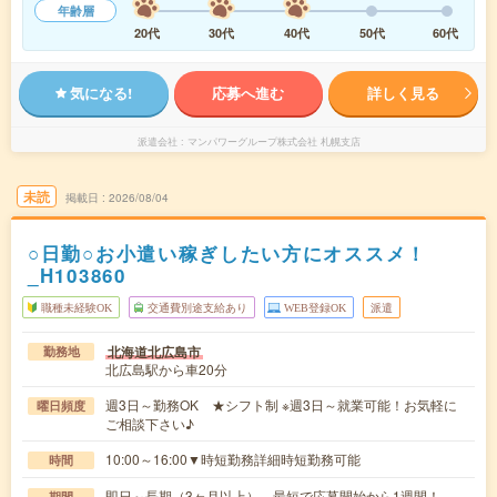
年齢層
20代
30代
40代
50代
60代
気になる!
応募へ進む
詳しく見る
派遣会社
マンパワーグループ株式会社 札幌支店
未読
掲載日
2026/08/04
○日勤○お小遣い稼ぎしたい方にオススメ！
_H103860
職種未経験OK
交通費別途支給あり
WEB登録OK
派遣
北海道北広島市
勤務地
北広島駅から車20分
週3日～勤務OK ★シフト制 ※週3日～就業可能！お気軽に
曜日頻度
ご相談下さい♪
10:00～16:00▼時短勤務詳細時短勤務可能
時間
即日～長期（3ヶ月以上） 最短で応募開始から1週間！
期間