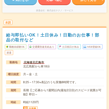
派遣会社
株式会社テクノ・サービス
未読
給与即払いOK！土日休み！日勤のお仕事！部
品の取付など
職種未経験OK
交通費別途支給あり
土日祝日が休み
WEB登録OK
派遣
北海道北広島市
勤務地
北広島駅から車18分
月～金・土
曜日頻度
8:25～17:30※表記のうち実働8時間です。
時間
長期【ご応募から1週間以内(最短2日目)のスピード就業が可
期間
能】即日～
時給1120円
時給
交通費