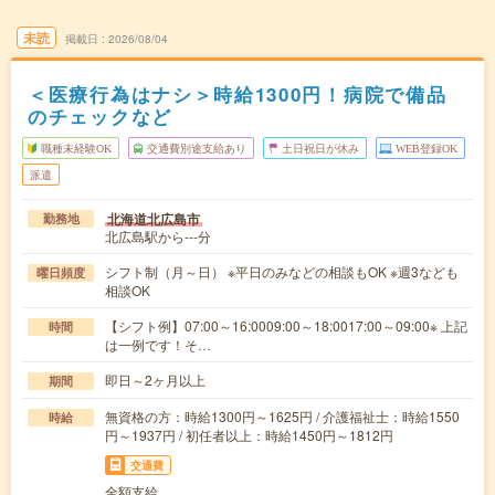
未読
掲載日
2026/08/04
＜医療行為はナシ＞時給1300円！病院で備品
のチェックなど
職種未経験OK
交通費別途支給あり
土日祝日が休み
WEB登録OK
派遣
北海道北広島市
勤務地
北広島駅から---分
シフト制（月～日） ※平日のみなどの相談もOK ※週3なども
曜日頻度
相談OK
【シフト例】07:00～16:0009:00～18:0017:00～09:00※ 上記
時間
は一例です！そ…
即日～2ヶ月以上
期間
無資格の方：時給1300円～1625円 / 介護福祉士：時給1550
時給
円～1937円 / 初任者以上：時給1450円～1812円
交通費
全額支給