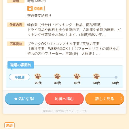
時給1350円
時給
交通費
交通費支給有り
軽作業（仕分け・ピッキング・検品、商品管理）
仕事内容
ドライ商品や飲料を扱う倉庫内で、入出庫や倉庫内運搬、ピ
ッキング作業等をお願いします。(派遣)幅広い年…
ブランクOK / パソコンスキル不要 / 英語力不要
応募資格
【来社不要、WEB登録OK！】〇フォークリフトの資格をお
持ちの方〇フリーター、主婦(夫) 大歓迎！ …
職場の雰囲気
年齢層
20代
30代
40代
50代
60代
気になる!
応募へ進む
詳しく見る
派遣会社
株式会社テクノ・サービス
未読