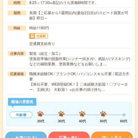
8:25～17:30※表記のうち実働8時間です。
時間
長期【ご応募から1週間以内(最短2日目)のスピード就業が可
期間
能】即日～
時給1180円
時給
交通費
交通費支給有り
製造（組立・加工）
仕事内容
塗装前準備の脱脂作業(シンナー拭き)や、紙貼り(マスキング)
などの補助業務、塗装業務などをお願いしま…
職種未経験OK / ブランクOK / パソコンスキル不要 / 英語力不
応募資格
要
【来社不要、WEB登録OK！】〇未経験大歓迎！〇フリータ
ー、主婦(夫) 大歓迎！ ※お仕事の掛け持ち…
職場の雰囲気
年齢層
20代
30代
40代
50代
60代
気になる!
応募へ進む
詳しく見る