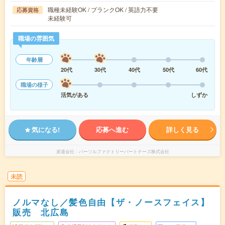
職種未経験OK / ブランクOK / 英語力不要
応募資格
未経験可
職場の雰囲気
年齢層
20代
30代
40代
50代
60代
職場の様子
活気がある
しずか
気になる!
応募へ進む
詳しく見る
派遣会社
パーソルファクトリーパートナーズ株式会社
未読
ノルマなし／髪色自由【ザ・ノースフェイス】
販売 北広島