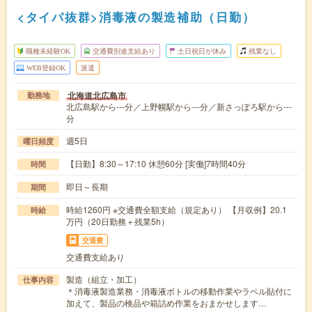
<タイパ抜群>消毒液の製造補助（日勤）
職種未経験OK
交通費別途支給あり
土日祝日が休み
残業なし
WEB登録OK
派遣
北海道北広島市
勤務地
北広島駅から---分／上野幌駅から---分／新さっぽろ駅から---
分
週5日
曜日頻度
【日勤】8:30～17:10 休憩60分 [実働]7時間40分
時間
即日～長期
期間
時給1260円 ※交通費全額支給（規定あり） 【月収例】20.1
時給
万円（20日勤務＋残業5h）
交通費
交通費支給あり
製造（組立・加工）
仕事内容
＊消毒液製造業務・消毒液ボトルの移動作業やラベル貼付に
加えて、製品の検品や箱詰め作業をおまかせします…