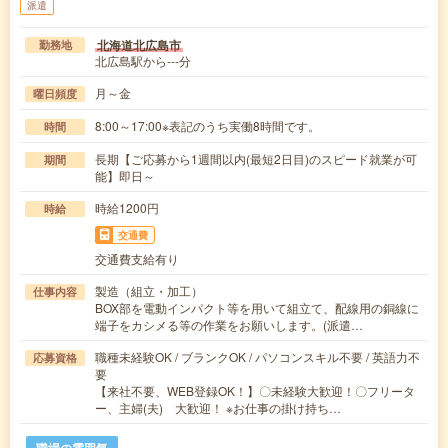
派遣
北海道北広島市
勤務地
北広島駅から---分
月～金
曜日頻度
8:00～17:00※表記のうち実働8時間です。
時間
長期【ご応募から1週間以内(最短2日目)のスピード就業が可
期間
能】即日～
時給1200円
時給
交通費
交通費支給有り
製造（組立・加工）
仕事内容
BOX部を電動インパクト等を用いて組立て、配線用の銅線に
端子をカシメる等の作業をお願いします。(派遣…
職種未経験OK / ブランクOK / パソコンスキル不要 / 英語力不
応募資格
要
【来社不要、WEB登録OK！】〇未経験大歓迎！〇フリータ
ー、主婦(夫) 大歓迎！ ※お仕事の掛け持ち…