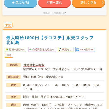
気になる!
応募へ進む
詳しく見る
派遣会社
株式会社iDA
未読
最大時給1800円【ラコステ】販売スタッフ
北広島
職種未経験OK
交通費別途支給あり
残業なし
WEB登録OK
派遣
北海道北広島市
勤務地
福住駅からバス25分／大谷地駅から---分／北広島駅から---分
週5日勤務,育休・産休制度あり
曜日頻度
09:30～20:30シフト 9:30～18:30 10:00～19:00 10:30
時間
～19:30 …
即日～長期 開始日はお気軽にご相談ください。
期間
時給1600円～1800円 ※ご経験・スキルにより考慮致します
時給
スマホでかんたんに前払いで給与が受け取れます（※上限、