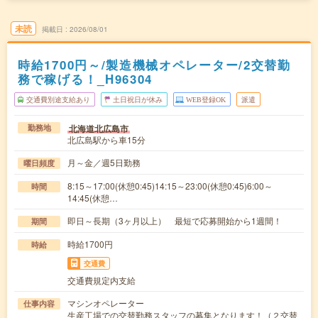
未読
掲載日
2026/08/01
時給1700円～/製造機械オペレーター/2交替勤
務で稼げる！_H96304
交通費別途支給あり
土日祝日が休み
WEB登録OK
派遣
北海道北広島市
勤務地
北広島駅から車15分
月～金／週5日勤務
曜日頻度
8:15～17:00(休憩0:45)14:15～23:00(休憩0:45)6:00～
時間
14:45(休憩…
即日～長期（3ヶ月以上） 最短で応募開始から1週間！
期間
時給1700円
時給
交通費
交通費規定内支給
マシンオペレーター
仕事内容
生産工場での交替勤務スタッフの募集となります！（２交替