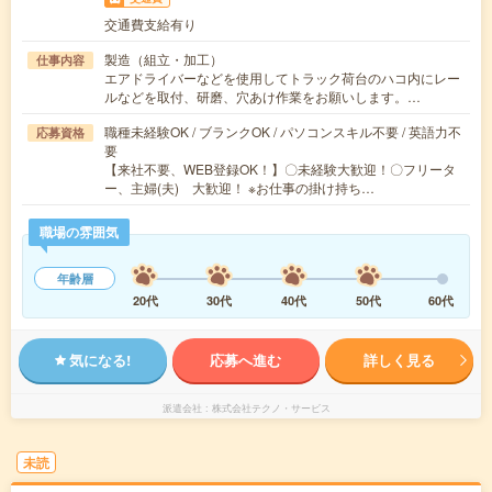
交通費支給有り
製造（組立・加工）
仕事内容
エアドライバーなどを使用してトラック荷台のハコ内にレー
ルなどを取付、研磨、穴あけ作業をお願いします。…
職種未経験OK / ブランクOK / パソコンスキル不要 / 英語力不
応募資格
要
【来社不要、WEB登録OK！】〇未経験大歓迎！〇フリータ
ー、主婦(夫) 大歓迎！ ※お仕事の掛け持ち…
職場の雰囲気
年齢層
20代
30代
40代
50代
60代
気になる!
応募へ進む
詳しく見る
派遣会社
株式会社テクノ・サービス
未読