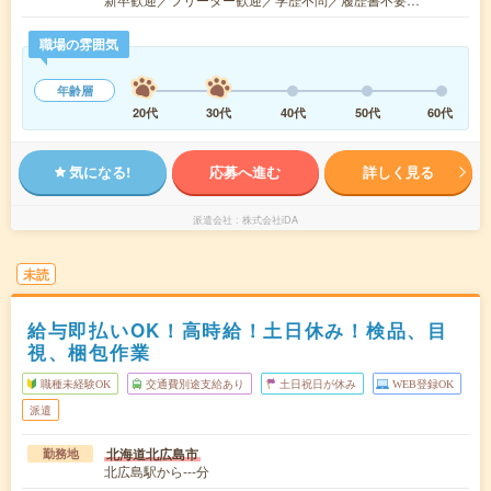
職場の雰囲気
年齢層
20代
30代
40代
50代
60代
気になる!
応募へ進む
詳しく見る
派遣会社
株式会社iDA
未読
給与即払いOK！高時給！土日休み！検品、目
視、梱包作業
職種未経験OK
交通費別途支給あり
土日祝日が休み
WEB登録OK
派遣
北海道北広島市
勤務地
北広島駅から---分