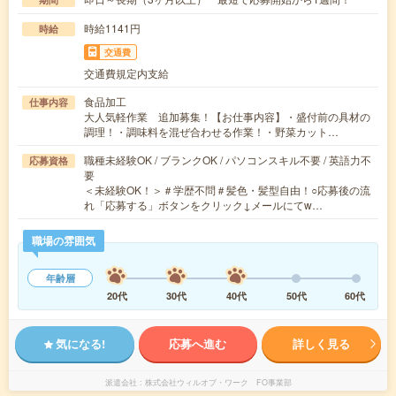
時給1141円
時給
交通費
交通費規定内支給
食品加工
仕事内容
大人気軽作業 追加募集！【お仕事内容】・盛付前の具材の
調理！・調味料を混ぜ合わせる作業！・野菜カット…
職種未経験OK / ブランクOK / パソコンスキル不要 / 英語力不
応募資格
要
＜未経験OK！＞＃学歴不問＃髪色・髪型自由！○応募後の流
れ「応募する」ボタンをクリック↓メールにてw…
職場の雰囲気
年齢層
20代
30代
40代
50代
60代
気になる!
応募へ進む
詳しく見る
派遣会社
株式会社ウィルオブ・ワーク FO事業部