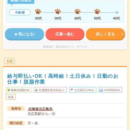
職場の雰囲気
年齢層
20代
30代
40代
50代
60代
気になる!
応募へ進む
詳しく見る
派遣会社
株式会社テクノ・サービス
未読
給与即払いOK！高時給！土日休み！日勤のお
仕事！脱脂作業
職種未経験OK
交通費別途支給あり
土日祝日が休み
WEB登録OK
派遣
北海道北広島市
勤務地
北広島駅から---分
月～金
曜日頻度