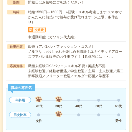
開始日はお気軽にご相談ください！
期間
時給1550円～1600円 ※経験・スキル考慮します スマホで
時給
かんたんに前払いで給与が受け取れます（※上限、条件あ
り）
交通費
車通勤可能（ガソリン代支給）
販売（アパレル・ファッション・コスメ）
仕事内容
ノルマなし○おしゃれを楽しめる職場！ユナイテッドアロー
ズでアパレル販売のお仕事です！【具体的には・・…
職種未経験OK / パソコンスキル不要 / 英語力不要
応募資格
未経験歓迎／経験者優遇／学生歓迎／主婦・主夫歓迎／第二
新卒歓迎／フリーター歓迎／エルダー応援／学歴不…
職場の雰囲気
年齢層
20代
30代
40代
50代
60代
男女比率
女性
男性