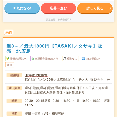
気になる!
応募へ進む
詳しく見る
派遣会社
株式会社iDA
未読
週3～／最大1800円【TASAKI／タサキ】販
売 北広島
職種未経験OK
交通費別途支給あり
残業なし
WEB登録OK
派遣
北海道北広島市
勤務地
福住駅からバス25分／北広島駅から---分／大谷地駅から---分
週5日勤務,週4日勤務,週3日以内勤務,休日120日以上,完全週
曜日頻度
休2日,土日祝のみ勤務,育休・産休制度あり
09:30～20:15早番 9:30～18:30、中番 10:30～19:30、遅番
時間
11:15…
即日～長期（週3～相談可能）
期間