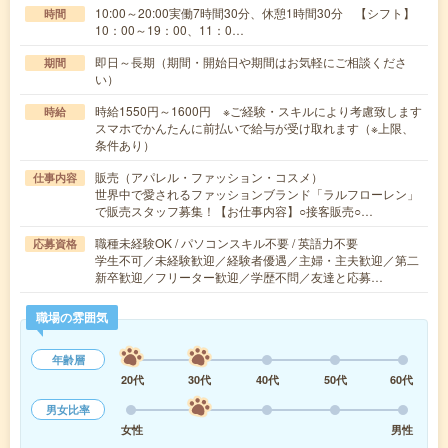
10:00～20:00実働7時間30分、休憩1時間30分 【シフト】
時間
10：00～19：00、11：0…
即日～長期（期間・開始日や期間はお気軽にご相談くださ
期間
い）
時給1550円～1600円 ※ご経験・スキルにより考慮致します
時給
スマホでかんたんに前払いで給与が受け取れます（※上限、
条件あり）
販売（アパレル・ファッション・コスメ）
仕事内容
世界中で愛されるファッションブランド「ラルフローレン」
で販売スタッフ募集！【お仕事内容】○接客販売○…
職種未経験OK / パソコンスキル不要 / 英語力不要
応募資格
学生不可／未経験歓迎／経験者優遇／主婦・主夫歓迎／第二
新卒歓迎／フリーター歓迎／学歴不問／友達と応募…
職場の雰囲気
年齢層
20代
30代
40代
50代
60代
男女比率
女性
男性