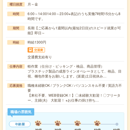
月～金
曜日頻度
6:00～14:0014:00～23:00※表記のうち実働7時間15分から8
時間
時間です。
長期【ご応募から1週間以内(最短2日目)のスピード就業が可
期間
能】即日～
時給1300円
時給
交通費
交通費支給有り
軽作業（仕分け・ピッキング・検品、商品管理）
仕事内容
プラスチック製品の成形ラインオペレータとして、検品、目
視、梱包作業をお願いします。(派遣)土日祝休み…
職種未経験OK / ブランクOK / パソコンスキル不要 / 英語力不
応募資格
要
【来社不要、WEB登録OK！】〇未経験大歓迎！〇フリータ
ー、主婦(夫) 大歓迎！ ※お仕事の掛け持ち…
職場の雰囲気
年齢層
20代
30代
40代
50代
60代