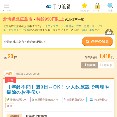
メニュー
気になる!
ログイン
検索
北海道北広島市
×
時給950円以上
のお仕事一覧
北広島市の派遣のお仕事情報です。
オフィスワーク・事務系
、
営業・販売・サービス
系
、
クリエイティブ系
などのお仕事を取り揃えています。さらに、
短期
・
単発
などの
期間や、
職種未経験OK
などのこだわり条件で絞り込んでいただけます。
条件の変更
時給
1100円以上
・
1800円以上
の求人はこちら
北海道北広島市 / 時給950円以上
当サイトでは法令を遵守し、最低賃金以上の求人のみを掲載しています。
20
1,418
全
件
平均時給:
円
時給順
新着順
未読
掲載日
2026/08/08
NEW
【年齢不問】週3日～OK！少人数施設で料理や
掃除のお手伝い
職種未経験OK
交通費別途支給あり
土日祝日が休み
WEB登録OK
派遣
北海道北広島市
勤務地