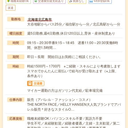
職種未経験OK
交通費別途支給あり
残業なし
WEB登録OK
派遣
北海道北広島市
勤務地
大谷地駅からバス25分／福住駅から---分／北広島駅から---分
週5日勤務,週4日勤務,休日120日以上,育休・産休制度あり
曜日頻度
09:15～20:30早番9:15～18:45 遅番11:00～20:30実働8時
時間
間、休憩1.5時間…
即日～長期 開始日はお気軽にご相談ください。
期間
時給1500円～1700円 ※ご経験・スキルにより考慮致します
時給
スマホでかんたんに前払いで給与が受け取れます（※上限、
条件あり）
交通費
マイカー通勤の方はガソリン代支給／駐車場完備
販売（アパレル・ファッション・コスメ）
仕事内容
THE NORTH FACE／HELLY HANSEN大人気ブランドでアパ
レル販売＊好きなスタイルO…
職種未経験OK / パソコンスキル不要 / 英語力不要
応募資格
学生不可／未経験歓迎／経験者優遇／主婦・主夫歓迎／第二
新卒歓迎／フリーター歓迎／学歴不問／履歴書不要…