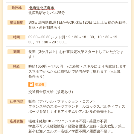
北海道北広島市
勤務地
北広島駅からバス25分
週3日以内勤務,週1日からOK,休日120日以上,土日祝のみ勤務,
曜日頻度
育休・産休制度あり
09:30～20:30シフト例：9：30～18：30、10：30～19：
時間
30、11：30～20：30…
長期（3か月以上）お仕事決定次第スタートしていただけま
期間
す！
時給1650円～1750円 ※ご経験・スキルにより考慮致します
時給
スマホでかんたんに前払いで給与が受け取れます（※上限、
条件あり）
交通費
交通費全額支給（規定あり）
販売（アパレル・ファッション・コスメ）
仕事内容
フランス発のスポーツブランド「ルコックスポルティフ」ス
ポーツを楽しくするアイテムやアパレルの販売をお…
職種未経験OK / パソコンスキル不要 / 英語力不要
応募資格
学生不可／未経験歓迎／経験者優遇／主婦・主夫歓迎／第二
新卒歓迎／エルダー応援／学歴不問／履歴書不要／…