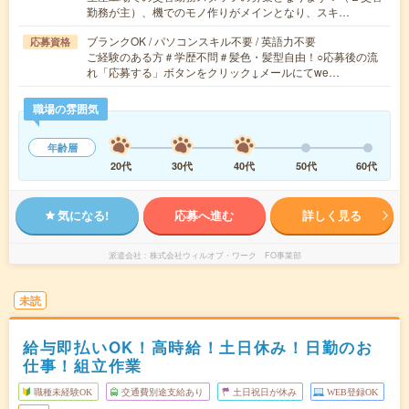
勤務が主）、機でのモノ作りがメインとなり、スキ…
ブランクOK / パソコンスキル不要 / 英語力不要
応募資格
ご経験のある方＃学歴不問＃髪色・髪型自由！○応募後の流
れ「応募する」ボタンをクリック↓メールにてwe…
職場の雰囲気
年齢層
20代
30代
40代
50代
60代
気になる!
応募へ進む
詳しく見る
派遣会社
株式会社ウィルオブ・ワーク FO事業部
未読
給与即払いOK！高時給！土日休み！日勤のお
仕事！組立作業
職種未経験OK
交通費別途支給あり
土日祝日が休み
WEB登録OK