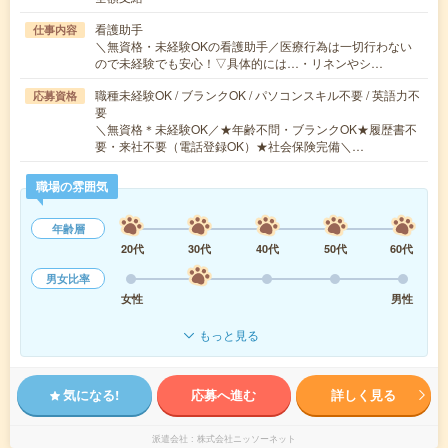
看護助手
仕事内容
＼無資格・未経験OKの看護助手／医療行為は一切行わない
ので未経験でも安心！▽具体的には…・リネンやシ…
職種未経験OK / ブランクOK / パソコンスキル不要 / 英語力不
応募資格
要
＼無資格＊未経験OK／★年齢不問・ブランクOK★履歴書不
要・来社不要（電話登録OK）★社会保険完備＼…
職場の雰囲気
年齢層
20代
30代
40代
50代
60代
男女比率
女性
男性
もっと見る
気になる!
応募へ進む
詳しく見る
派遣会社
株式会社ニッソーネット