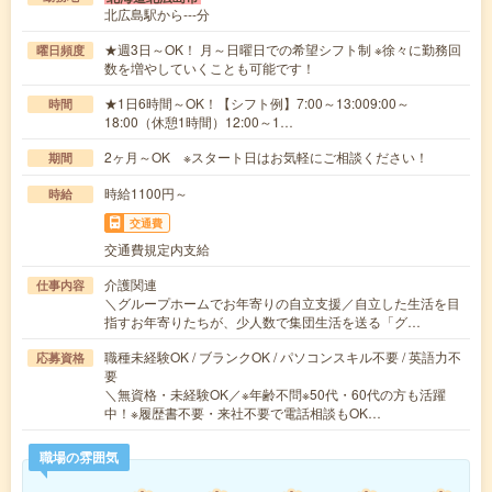
北広島駅から---分
★週3日～OK！ 月～日曜日での希望シフト制 ※徐々に勤務回
曜日頻度
数を増やしていくことも可能です！
★1日6時間～OK！【シフト例】7:00～13:009:00～
時間
18:00（休憩1時間）12:00～1…
2ヶ月～OK ※スタート日はお気軽にご相談ください！
期間
時給1100円～
時給
交通費
交通費規定内支給
介護関連
仕事内容
＼グループホームでお年寄りの自立支援／自立した生活を目
指すお年寄りたちが、少人数で集団生活を送る「グ…
職種未経験OK / ブランクOK / パソコンスキル不要 / 英語力不
応募資格
要
＼無資格・未経験OK／※年齢不問※50代・60代の方も活躍
中！※履歴書不要・来社不要で電話相談もOK…
職場の雰囲気