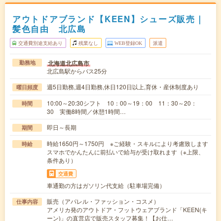
アウトドアブランド【KEEN】シューズ販売｜
髪色自由 北広島
交通費別途支給あり
残業なし
WEB登録OK
派遣
北海道北広島市
勤務地
北広島駅からバス25分
週5日勤務,週4日勤務,休日120日以上,育休・産休制度あり
曜日頻度
10:00～20:30シフト 10：00～19：00 11：30～20：
時間
30 実働8時間／休憩1時間…
即日～長期
期間
時給1650円～1750円 ※ご経験・スキルにより考慮致します
時給
スマホでかんたんに前払いで給与が受け取れます（※上限、
条件あり）
交通費
車通勤の方はガソリン代支給（駐車場完備）
販売（アパレル・ファッション・コスメ）
仕事内容
アメリカ発のアウトドア・フットウェアブランド「KEEN(キ
ーン)」の直営店で販売スタッフ募集！【お仕…