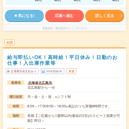
気になる!
応募へ進む
詳しく見る
派遣会社
株式会社テクノ・サービス
未読
給与即払いOK！高時給！平日休み！日勤のお
仕事！入出庫作業等
交通費別途支給あり
WEB登録OK
派遣
北海道北広島市
勤務地
北広島駅から---分
月～金・土・祝 ※シフト制
曜日頻度
8:00～17:009:00～18:00※表記のうち実働8時間です。
時間
長期【ご応募から1週間以内(最短2日目)のスピード就業が可
期間
能】即日～