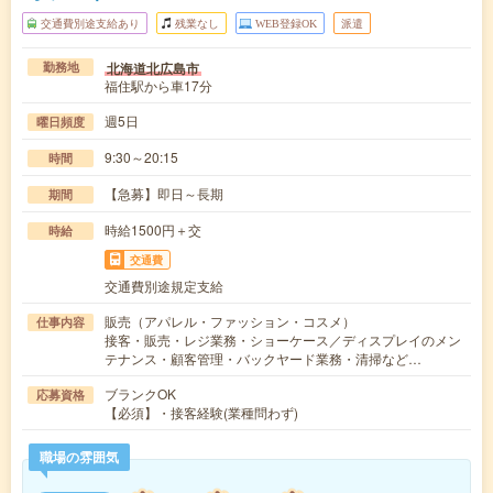
交通費別途支給あり
残業なし
WEB登録OK
派遣
北海道北広島市
勤務地
福住駅から車17分
週5日
曜日頻度
9:30～20:15
時間
【急募】即日～長期
期間
時給1500円＋交
時給
交通費
交通費別途規定支給
販売（アパレル・ファッション・コスメ）
仕事内容
接客・販売・レジ業務・ショーケース／ディスプレイのメン
テナンス・顧客管理・バックヤード業務・清掃など…
ブランクOK
応募資格
【必須】・接客経験(業種問わず)
職場の雰囲気