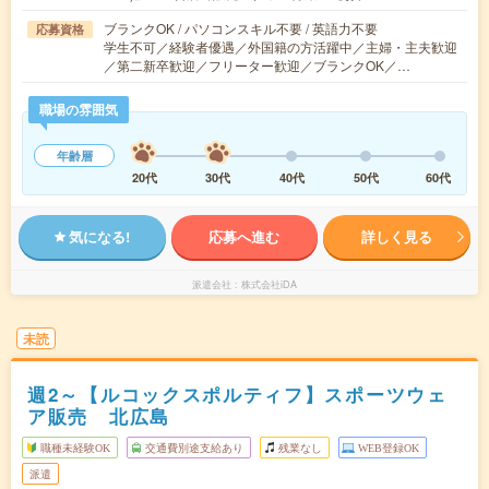
ブランクOK / パソコンスキル不要 / 英語力不要
応募資格
学生不可／経験者優遇／外国籍の方活躍中／主婦・主夫歓迎
／第二新卒歓迎／フリーター歓迎／ブランクOK／…
職場の雰囲気
年齢層
20代
30代
40代
50代
60代
気になる!
応募へ進む
詳しく見る
派遣会社
株式会社iDA
未読
週2～【ルコックスポルティフ】スポーツウェ
ア販売 北広島
職種未経験OK
交通費別途支給あり
残業なし
WEB登録OK
派遣