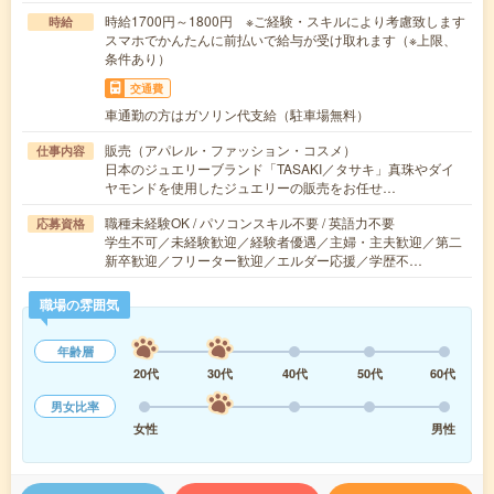
時給1700円～1800円 ※ご経験・スキルにより考慮致します
時給
スマホでかんたんに前払いで給与が受け取れます（※上限、
条件あり）
交通費
車通勤の方はガソリン代支給（駐車場無料）
販売（アパレル・ファッション・コスメ）
仕事内容
日本のジュエリーブランド「TASAKI／タサキ」真珠やダイ
ヤモンドを使用したジュエリーの販売をお任せ…
職種未経験OK / パソコンスキル不要 / 英語力不要
応募資格
学生不可／未経験歓迎／経験者優遇／主婦・主夫歓迎／第二
新卒歓迎／フリーター歓迎／エルダー応援／学歴不…
職場の雰囲気
年齢層
20代
30代
40代
50代
60代
男女比率
女性
男性