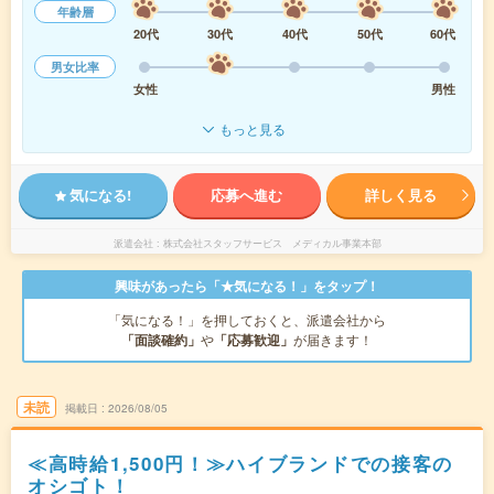
年齢層
20代
30代
40代
50代
60代
男女比率
女性
男性
もっと見る
気になる!
応募へ進む
詳しく見る
派遣会社
株式会社スタッフサービス メディカル事業本部
興味があったら「★気になる！」をタップ！
「気になる！」を押しておくと、派遣会社から
「面談確約」
や
「応募歓迎」
が届きます！
未読
掲載日
2026/08/05
≪高時給1,500円！≫ハイブランドでの接客の
オシゴト！