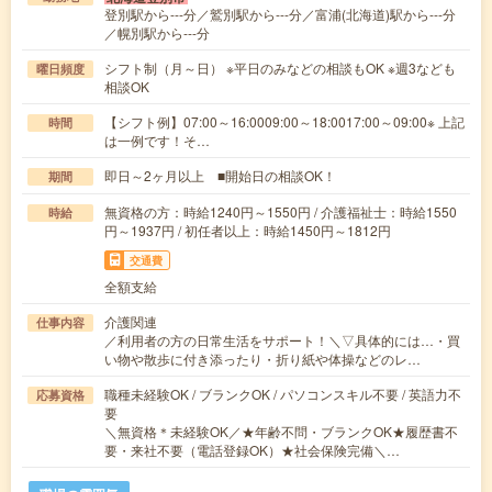
登別駅から---分／鷲別駅から---分／富浦(北海道)駅から---分
／幌別駅から---分
シフト制（月～日） ※平日のみなどの相談もOK ※週3なども
曜日頻度
相談OK
【シフト例】07:00～16:0009:00～18:0017:00～09:00※ 上記
時間
は一例です！そ…
即日～2ヶ月以上 ■開始日の相談OK！
期間
無資格の方：時給1240円～1550円 / 介護福祉士：時給1550
時給
円～1937円 / 初任者以上：時給1450円～1812円
交通費
全額支給
介護関連
仕事内容
／利用者の方の日常生活をサポート！＼▽具体的には…・買
い物や散歩に付き添ったり・折り紙や体操などのレ…
職種未経験OK / ブランクOK / パソコンスキル不要 / 英語力不
応募資格
要
＼無資格＊未経験OK／★年齢不問・ブランクOK★履歴書不
要・来社不要（電話登録OK）★社会保険完備＼…