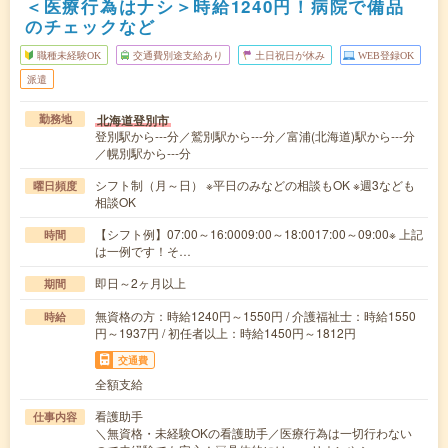
＜医療行為はナシ＞時給1240円！病院で備品
のチェックなど
職種未経験OK
交通費別途支給あり
土日祝日が休み
WEB登録OK
派遣
北海道登別市
勤務地
登別駅から---分／鷲別駅から---分／富浦(北海道)駅から---分
／幌別駅から---分
シフト制（月～日） ※平日のみなどの相談もOK ※週3なども
曜日頻度
相談OK
【シフト例】07:00～16:0009:00～18:0017:00～09:00※ 上記
時間
は一例です！そ…
即日～2ヶ月以上
期間
無資格の方：時給1240円～1550円 / 介護福祉士：時給1550
時給
円～1937円 / 初任者以上：時給1450円～1812円
交通費
全額支給
看護助手
仕事内容
＼無資格・未経験OKの看護助手／医療行為は一切行わない