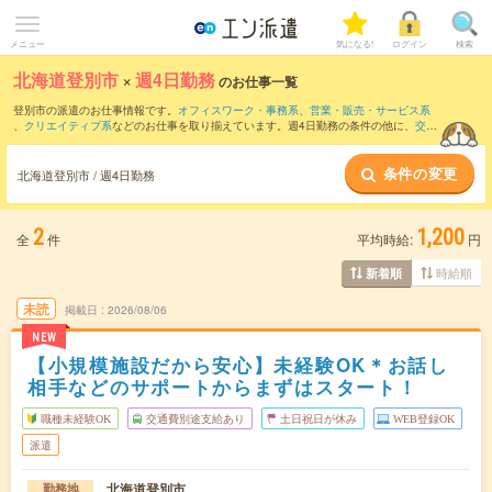
メニュー
気になる!
ログイン
検索
北海道登別市
×
週4日勤務
のお仕事一覧
登別市の派遣のお仕事情報です。
オフィスワーク・事務系
、
営業・販売・サービス系
、
クリエイティブ系
などのお仕事を取り揃えています。週4日勤務の条件の他に、
交通
費別途支給あり
、
職種未経験OK
、
友だちと一緒の応募OK
などのこだわり条件も取り
揃えています。
条件の変更
北海道登別市 / 週4日勤務
2
1,200
全
件
平均時給:
円
時給順
新着順
未読
掲載日
2026/08/06
NEW
【小規模施設だから安心】未経験OK＊お話し
相手などのサポートからまずはスタート！
職種未経験OK
交通費別途支給あり
土日祝日が休み
WEB登録OK
派遣
北海道登別市
勤務地