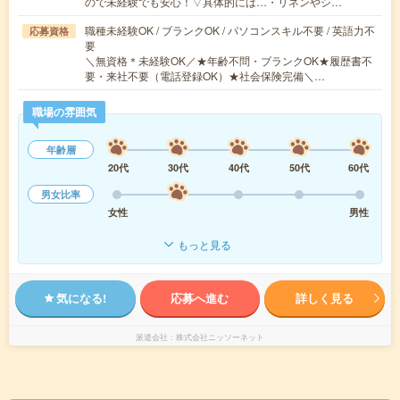
ので未経験でも安心！▽具体的には…・リネンやシ…
職種未経験OK / ブランクOK / パソコンスキル不要 / 英語力不
応募資格
要
＼無資格＊未経験OK／★年齢不問・ブランクOK★履歴書不
要・来社不要（電話登録OK）★社会保険完備＼…
職場の雰囲気
年齢層
20代
30代
40代
50代
60代
男女比率
女性
男性
もっと見る
気になる!
応募へ進む
詳しく見る
派遣会社
株式会社ニッソーネット