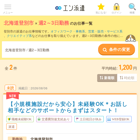
メニュー
気になる!
ログイン
検索
北海道登別市
×
週2～3日勤務
のお仕事一覧
登別市の派遣のお仕事情報です。
オフィスワーク・事務系
、
営業・販売・サービス系
、
クリエイティブ系
などのお仕事を取り揃えています。週2～3日勤務の条件の他に、
交通費別途支給あり
、
職種未経験OK
、
友だちと一緒の応募OK
などのこだわり条件も
取り揃えています。
条件の変更
北海道登別市 / 週2～3日勤務
2
1,200
全
件
平均時給:
円
時給順
新着順
未読
掲載日
2026/08/06
NEW
【小規模施設だから安心】未経験OK＊お話し
相手などのサポートからまずはスタート！
職種未経験OK
交通費別途支給あり
土日祝日が休み
WEB登録OK
派遣
北海道登別市
勤務地