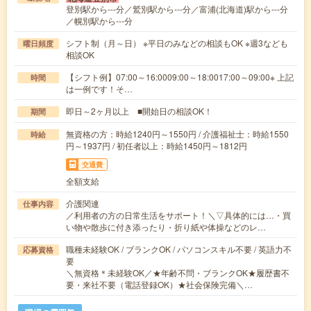
登別駅から---分／鷲別駅から---分／富浦(北海道)駅から---分
／幌別駅から---分
シフト制（月～日） ※平日のみなどの相談もOK ※週3なども
曜日頻度
相談OK
【シフト例】07:00～16:0009:00～18:0017:00～09:00※ 上記
時間
は一例です！そ…
即日～2ヶ月以上 ■開始日の相談OK！
期間
無資格の方：時給1240円～1550円 / 介護福祉士：時給1550
時給
円～1937円 / 初任者以上：時給1450円～1812円
交通費
全額支給
介護関連
仕事内容
／利用者の方の日常生活をサポート！＼▽具体的には…・買
い物や散歩に付き添ったり・折り紙や体操などのレ…
職種未経験OK / ブランクOK / パソコンスキル不要 / 英語力不
応募資格
要
＼無資格＊未経験OK／★年齢不問・ブランクOK★履歴書不
要・来社不要（電話登録OK）★社会保険完備＼…