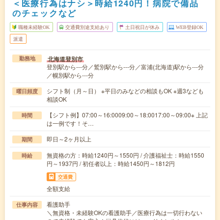
＜医療行為はナシ＞時給1240円！病院で備品
のチェックなど
職種未経験OK
交通費別途支給あり
土日祝日が休み
WEB登録OK
派遣
北海道登別市
勤務地
登別駅から---分／鷲別駅から---分／富浦(北海道)駅から---分
／幌別駅から---分
シフト制（月～日） ※平日のみなどの相談もOK ※週3なども
曜日頻度
相談OK
【シフト例】07:00～16:0009:00～18:0017:00～09:00※ 上記
時間
は一例です！そ…
即日～2ヶ月以上
期間
無資格の方：時給1240円～1550円 / 介護福祉士：時給1550
時給
円～1937円 / 初任者以上：時給1450円～1812円
交通費
全額支給
看護助手
仕事内容
＼無資格・未経験OKの看護助手／医療行為は一切行わない