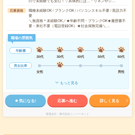
ので未経験でも安心！▽具体的には…・リネンやシ…
職種未経験OK / ブランクOK / パソコンスキル不要 / 英語力不
応募資格
要
＼無資格＊未経験OK／★年齢不問・ブランクOK★履歴書不
要・来社不要（電話登録OK）★社会保険完備＼…
職場の雰囲気
年齢層
20代
30代
40代
50代
60代
男女比率
女性
男性
もっと見る
気になる!
応募へ進む
詳しく見る
派遣会社
株式会社ニッソーネット