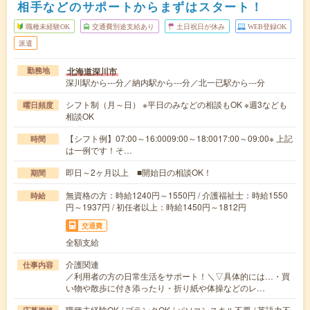
相手などのサポートからまずはスタート！
職種未経験OK
交通費別途支給あり
土日祝日が休み
WEB登録OK
派遣
北海道深川市
勤務地
深川駅から---分／納内駅から---分／北一已駅から---分
シフト制（月～日） ※平日のみなどの相談もOK ※週3なども
曜日頻度
相談OK
【シフト例】07:00～16:0009:00～18:0017:00～09:00※ 上記
時間
は一例です！そ…
即日～2ヶ月以上 ■開始日の相談OK！
期間
無資格の方：時給1240円～1550円 / 介護福祉士：時給1550
時給
円～1937円 / 初任者以上：時給1450円～1812円
交通費
全額支給
介護関連
仕事内容
／利用者の方の日常生活をサポート！＼▽具体的には…・買
い物や散歩に付き添ったり・折り紙や体操などのレ…
職種未経験OK / ブランクOK / パソコンスキル不要 / 英語力不