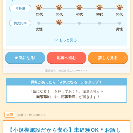
年齢層
20代
30代
40代
50代
60代
男女比率
女性
男性
もっと見る
気になる!
応募へ進む
詳しく見る
派遣会社
株式会社ニッソーネット
興味があったら「★気になる！」をタップ！
「気になる！」を押しておくと、派遣会社から
「面談確約」
や
「応募歓迎」
が届きます！
未読
掲載日
2026/08/01
【小規模施設だから安心】未経験OK＊お話し