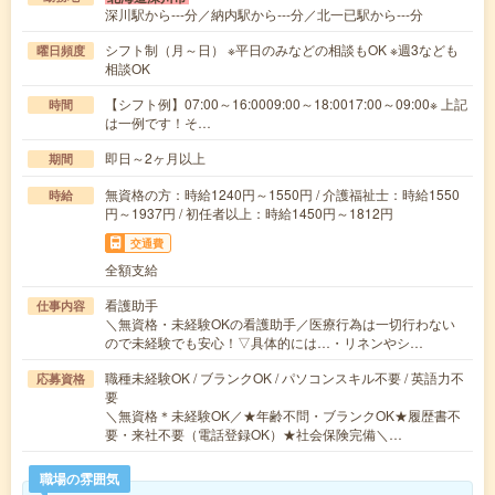
深川駅から---分／納内駅から---分／北一已駅から---分
シフト制（月～日） ※平日のみなどの相談もOK ※週3なども
曜日頻度
相談OK
【シフト例】07:00～16:0009:00～18:0017:00～09:00※ 上記
時間
は一例です！そ…
即日～2ヶ月以上
期間
無資格の方：時給1240円～1550円 / 介護福祉士：時給1550
時給
円～1937円 / 初任者以上：時給1450円～1812円
交通費
全額支給
看護助手
仕事内容
＼無資格・未経験OKの看護助手／医療行為は一切行わない
ので未経験でも安心！▽具体的には…・リネンやシ…
職種未経験OK / ブランクOK / パソコンスキル不要 / 英語力不
応募資格
要
＼無資格＊未経験OK／★年齢不問・ブランクOK★履歴書不
要・来社不要（電話登録OK）★社会保険完備＼…
職場の雰囲気