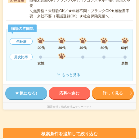
応募資格
要
＼無資格＊未経験OK／★年齢不問・ブランクOK★履歴書不
要・来社不要（電話登録OK）★社会保険完備＼…
職場の雰囲気
年齢層
20代
30代
40代
50代
60代
男女比率
女性
男性
もっと見る
気になる!
応募へ進む
詳しく見る
派遣会社
株式会社ニッソーネット
検索条件を追加して絞り込む