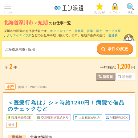
メニュー
気になる!
ログイン
検索
北海道深川市
×
短期
のお仕事一覧
深川市の派遣のお仕事情報です。
オフィスワーク・事務系
、
営業・販売・サービス系
、
クリエイティブ系
などのお仕事を取り揃えています。短期の条件の他に、
交通費別
途支給あり
、
職種未経験OK
、
友だちと一緒の応募OK
などでもお探し頂けます。
条件の変更
北海道深川市 / 短期
2
1,200
全
件
平均時給:
円
時給順
新着順
未読
掲載日
2026/08/04
＜医療行為はナシ＞時給1240円！病院で備品
のチェックなど
職種未経験OK
交通費別途支給あり
土日祝日が休み
WEB登録OK
派遣
北海道深川市
勤務地