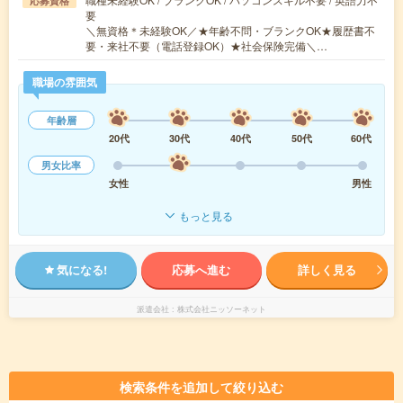
応募資格
要
＼無資格＊未経験OK／★年齢不問・ブランクOK★履歴書不
要・来社不要（電話登録OK）★社会保険完備＼…
職場の雰囲気
年齢層
20代
30代
40代
50代
60代
男女比率
女性
男性
もっと見る
気になる!
応募へ進む
詳しく見る
派遣会社
株式会社ニッソーネット
検索条件を追加して絞り込む