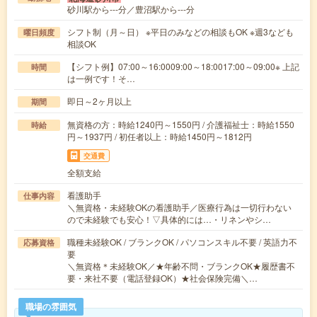
砂川駅から---分／豊沼駅から---分
シフト制（月～日） ※平日のみなどの相談もOK ※週3なども
曜日頻度
相談OK
【シフト例】07:00～16:0009:00～18:0017:00～09:00※ 上記
時間
は一例です！そ…
即日～2ヶ月以上
期間
無資格の方：時給1240円～1550円 / 介護福祉士：時給1550
時給
円～1937円 / 初任者以上：時給1450円～1812円
交通費
全額支給
看護助手
仕事内容
＼無資格・未経験OKの看護助手／医療行為は一切行わない
ので未経験でも安心！▽具体的には…・リネンやシ…
職種未経験OK / ブランクOK / パソコンスキル不要 / 英語力不
応募資格
要
＼無資格＊未経験OK／★年齢不問・ブランクOK★履歴書不
要・来社不要（電話登録OK）★社会保険完備＼…
職場の雰囲気