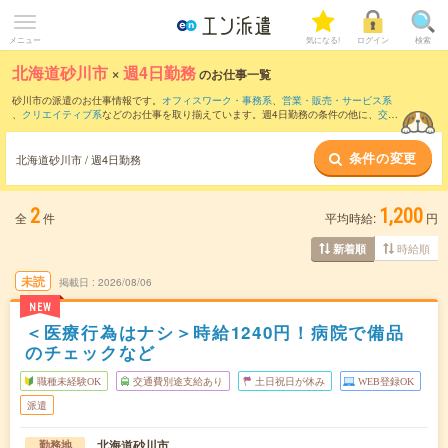
メニュー
気になる!
ログイン
検索
北海道砂川市
×
週4日勤務
のお仕事一覧
砂川市の派遣のお仕事情報です。
オフィスワーク・事務系
、
営業・販売・サービス系
、
クリエイティブ系
などのお仕事を取り揃えています。週4日勤務の条件の他に、
交通
費別途支給あり
、
職種未経験OK
、
友だちと一緒の応募OK
などのこだわり条件も取り
揃えています。
条件の変更
北海道砂川市 / 週4日勤務
2
1,200
全
件
平均時給:
円
時給順
新着順
未読
掲載日
2026/08/06
NEW
＜医療行為はナシ＞時給1240円！病院で備品
のチェックなど
職種未経験OK
交通費別途支給あり
土日祝日が休み
WEB登録OK
派遣
北海道砂川市
勤務地