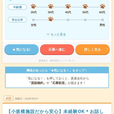
年齢層
20代
30代
40代
50代
60代
男女比率
女性
男性
もっと見る
気になる!
応募へ進む
詳しく見る
派遣会社
株式会社ニッソーネット
興味があったら「★気になる！」をタップ！
「気になる！」を押しておくと、派遣会社から
「面談確約」
や
「応募歓迎」
が届きます！
未読
掲載日
2026/08/01
【小規模施設だから安心】未経験OK＊お話し