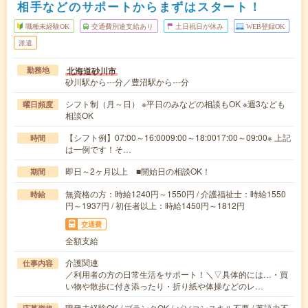
相手などのサポートからまずはスタート！
職種未経験OK
交通費別途支給あり
土日祝日が休み
WEB登録OK
派遣
北海道砂川市
勤務地
砂川駅から---分／豊沼駅から---分
シフト制（月～日） ※平日のみなどの相談もOK ※週3なども
曜日頻度
相談OK
【シフト例】07:00～16:0009:00～18:0017:00～09:00※ 上記
時間
は一例です！そ…
即日～2ヶ月以上 ■開始日の相談OK！
期間
無資格の方：時給1240円～1550円 / 介護福祉士：時給1550
時給
円～1937円 / 初任者以上：時給1450円～1812円
交通費
全額支給
介護関連
仕事内容
／利用者の方の日常生活をサポート！＼▽具体的には…・買
い物や散歩に付き添ったり・折り紙や体操などのレ…
職種未経験OK / ブランクOK / パソコンスキル不要 / 英語力不