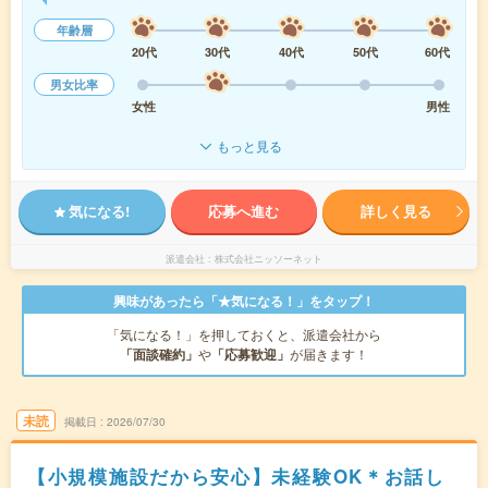
年齢層
20代
30代
40代
50代
60代
男女比率
女性
男性
もっと見る
気になる!
応募へ進む
詳しく見る
派遣会社
株式会社ニッソーネット
興味があったら「★気になる！」をタップ！
「気になる！」を押しておくと、派遣会社から
「面談確約」
や
「応募歓迎」
が届きます！
未読
掲載日
2026/07/30
【小規模施設だから安心】未経験OK＊お話し