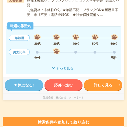
応募資格
要
＼無資格＊未経験OK／★年齢不問・ブランクOK★履歴書不
要・来社不要（電話登録OK）★社会保険完備＼…
職場の雰囲気
年齢層
20代
30代
40代
50代
60代
男女比率
女性
男性
もっと見る
気になる!
応募へ進む
詳しく見る
派遣会社
株式会社ニッソーネット
検索条件を追加して絞り込む