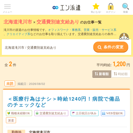
メニュー
気になる!
ログイン
検索
北海道滝川市
×
交通費別途支給あり
のお仕事一覧
滝川市の派遣のお仕事情報です。
オフィスワーク・事務系
、
営業・販売・サービス系
、
クリエイティブ系
などのお仕事を取り揃えています。交通費別途支給ありの条件の
他に、
職種未経験OK
、
友だちと一緒の応募OK
、
週4日勤務
などのこだわり条件も取り
揃えています。
条件の変更
北海道滝川市 / 交通費別途支給あり
2
1,200
全
件
平均時給:
円
時給順
新着順
未読
掲載日
2026/08/02
＜医療行為はナシ＞時給1240円！病院で備品
のチェックなど
職種未経験OK
交通費別途支給あり
土日祝日が休み
WEB登録OK
派遣
北海道滝川市
勤務地