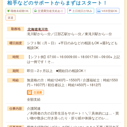
相手などのサポートからまずはスタート！
職種未経験OK
交通費別途支給あり
土日祝日が休み
WEB登録OK
派遣
北海道滝川市
勤務地
滝川駅から---分／江部乙駅から---分／東滝川駅から---分
シフト制（月～日） ※平日のみなどの相談もOK ※週3なども
曜日頻度
相談OK
【シフト例】07:00～16:0009:00～18:0017:00～09:00※ 上記
時間
は一例です！そ…
即日～2ヶ月以上 ■開始日の相談OK！
期間
無資格の方：時給1240円～1550円 / 介護福祉士：時給1550
時給
円～1937円 / 初任者以上：時給1450円～1812円
交通費
全額支給
介護関連
仕事内容
／利用者の方の日常生活をサポート！＼▽具体的には…・買
い物や散歩に付き添ったり・折り紙や体操などのレ…
職種未経験OK / ブランクOK / パソコンスキル不要 / 英語力不