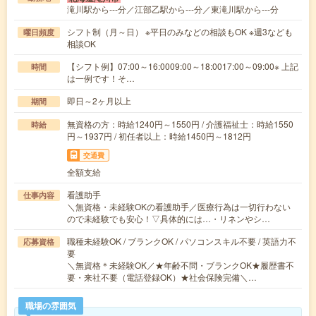
滝川駅から---分／江部乙駅から---分／東滝川駅から---分
シフト制（月～日） ※平日のみなどの相談もOK ※週3なども
曜日頻度
相談OK
【シフト例】07:00～16:0009:00～18:0017:00～09:00※ 上記
時間
は一例です！そ…
即日～2ヶ月以上
期間
無資格の方：時給1240円～1550円 / 介護福祉士：時給1550
時給
円～1937円 / 初任者以上：時給1450円～1812円
交通費
全額支給
看護助手
仕事内容
＼無資格・未経験OKの看護助手／医療行為は一切行わない
ので未経験でも安心！▽具体的には…・リネンやシ…
職種未経験OK / ブランクOK / パソコンスキル不要 / 英語力不
応募資格
要
＼無資格＊未経験OK／★年齢不問・ブランクOK★履歴書不
要・来社不要（電話登録OK）★社会保険完備＼…
職場の雰囲気