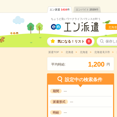
エン派遣
1416
件
エンバイト
2539
件
ちょうど良いワークライフバランスが叶う
北海道
気になる！リスト
0
保存し
派遣TOP
北海道
北海道
北海道滝川市
,
1
2
0
0
平均時給:
円
設定中の検索条件
期間
---
派遣形式
---
時給
---