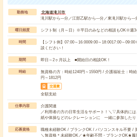
勤務地
北海道滝川市
滝川駅から---分／江部乙駅から---分／東滝川駅から---
曜日頻度
シフト制（月～日）※平日のみなどの相談もOK※週3
時間
【シフト例】07:00～16:0009:00～18:0017:00
談ください！
期間
即日～2ヶ月以上 ■開始日の相談OK！
時給
無資格の方：時給1240円～1550円 / 介護福祉士：時給1
円～1812円
交通費
全額支給
仕事内容
介護関連
／利用者の方の日常生活をサポート！＼▽具体的には
紙や体操などのレクレーションに 一緒に参加したり
応募資格
職種未経験OK / ブランクOK / パソコンスキル不要 /
＼無資格＊未経験OK／★年齢不問・ブランクOK★履