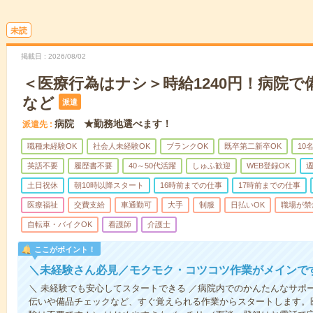
未読
掲載日
2026/08/02
＜医療行為はナシ＞時給1240円！病院
など
派遣
病院 ★勤務地選べます！
派遣先
職種未経験OK
社会人未経験OK
ブランクOK
既卒第二新卒OK
10
英語不要
履歴書不要
40～50代活躍
しゅふ歓迎
WEB登録OK
週
土日祝休
朝10時以降スタート
16時前までの仕事
17時前までの仕事
医療福祉
交費支給
車通勤可
大手
制服
日払いOK
職場が禁
自転車・バイクOK
看護師
介護士
ここがポイント！
＼未経験さん必見／モクモク・コツコツ作業がメインで
＼ 未経験でも安心してスタートできる ／病院内でのかんたんなサポ
伝いや備品チェックなど、すぐ覚えられる作業からスタートします。