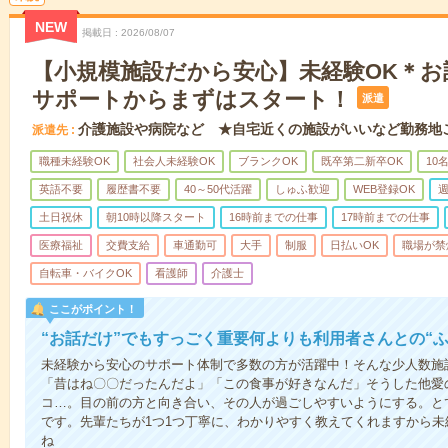
NEW
掲載日
2026/08/07
【小規模施設だから安心】未経験OK＊お
サポートからまずはスタート！
派遣
介護施設や病院など ★自宅近くの施設がいいなど勤務地
派遣先
職種未経験OK
社会人未経験OK
ブランクOK
既卒第二新卒OK
10
英語不要
履歴書不要
40～50代活躍
しゅふ歓迎
WEB登録OK
週
土日祝休
朝10時以降スタート
16時前までの仕事
17時前までの仕事
医療福祉
交費支給
車通勤可
大手
制服
日払いOK
職場が禁
自転車・バイクOK
看護師
介護士
ここがポイント！
“お話だけ”でもすっごく重要何よりも利用者さんとの“
未経験から安心のサポート体制で多数の方が活躍中！そんな少人数施
「昔はね〇〇だったんだよ」「この食事が好きなんだ」そうした他愛
コ…。目の前の方と向き合い、その人が過ごしやすいようにする。と
です。先輩たちが1つ1つ丁寧に、わかりやすく教えてくれますから
ね