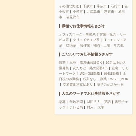
その他北海道
千歳市
帯広市
石狩市
苫
小牧市
小樽市
北広島市
恵庭市
旭川
市
岩見沢市
職種でお仕事情報をさがす
オフィスワーク・事務系
営業・販売・サー
ビス系
クリエイティブ系
IT・エンジニア
系
技術系
軽作業・物流・工場・その他
こだわりでお仕事情報をさがす
短期
単発
職種未経験OK
10名以上の大
量募集
友だちと一緒の応募OK
在宅・リモ
ートワーク
週2～3日勤務
週4日勤務
土
日祝のみ勤務
残業なし
副業・WワークOK
交通費別途支給あり
語学力が活かせる
人気のワードでお仕事情報をさがす
急募
年齢不問
財団法人
英語
書類チェ
ック
テレビ局
封入
大学