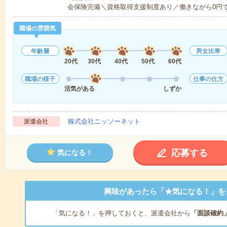
会保険完備＼資格取得支援制度あり／働きながら0円
職場の雰囲気
年齢層
男女比率
20代
30代
40代
50代
60代
職場の様子
仕事の仕方
活気がある
しずか
株式会社ニッソーネット
派遣会社
応募する
気になる！
興味があったら「★気になる！」を
「気になる！」を押しておくと、派遣会社から
「面談確約