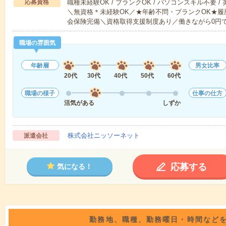
応募資格
職種未経験OK / ブランクOK / パソコンスキル不要 /
＼無資格＊未経験OK／★年齢不問・ブランクOK★履
会保険完備＼資格取得支援制度あり／働きながら0円
職場の雰囲気
年齢層
男女比率
20代
30代
40代
50代
60代
職場の様子
仕事の仕方
活気がある
しずか
株式会社ニッソーネット
派遣会社
応募する
気になる！
勤務地、職種、勤務曜日・時間など