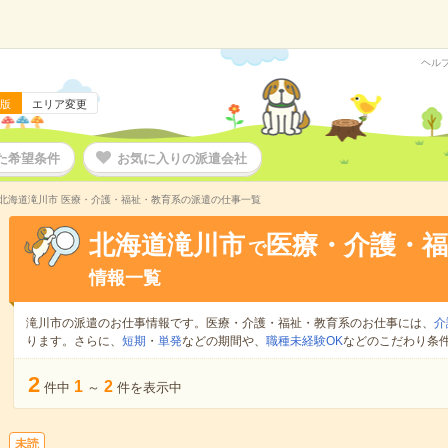
ヘル
版
エリア変更
た希望条件
お気に入りの派遣会社
北海道滝川市 医療・介護・福祉・教育系の派遣の仕事一覧
北海道滝川市
医療・介護・福
で
情報一覧
滝川市の派遣のお仕事情報です。医療・介護・福祉・教育系のお仕事には、
介
ります。さらに、
短期
・
単発
などの期間や、
職種未経験OK
などのこだわり条
2
1
2
件中
～
件を表示中
未読