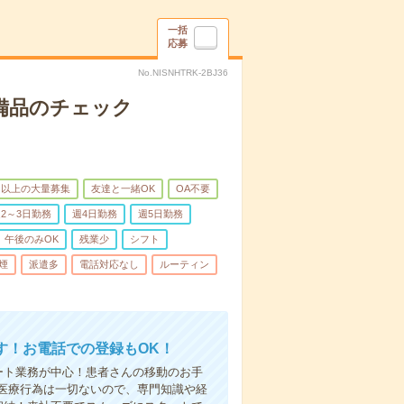
一括
応募
No.NISNHTRK-2BJ36
で備品のチェック
名以上の大量募集
友達と一緒OK
OA不要
2～3日勤務
週4日勤務
週5日勤務
午後のみOK
残業少
シフト
煙
派遣多
電話対応なし
ルーティン
す！お電話での登録もOK！
ート業務が中心！患者さんの移動のお手
医療行為は一切ないので、専門知識や経