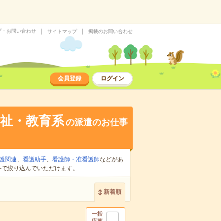
プ・お問い合わせ
サイトマップ
掲載のお問い合わせ
会員登録
ログイン
祉・教育系
の派遣のお仕事
護関連
、
看護助手
、
看護師・准看護師
などがあ
件で絞り込んでいただけます。
新着順
一括