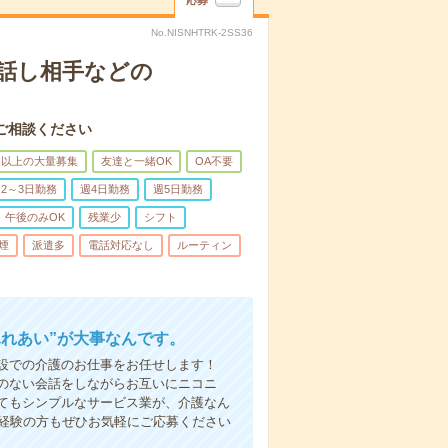
応募
No.NISNHTRK-2SS36
話し相手などの
ご相談ください
名以上の大量募集
友達と一緒OK
OA不要
2～3日勤務
週4日勤務
週5日勤務
午後のみOK
残業少
シフト
煙
派遣多
電話対応なし
ルーティン
ふれあい”が大事なんです。
設での介護のお仕事をお任せします！
のない会話をしながらお互いにニコニ
てもシンプルなサービス業が、介護なん
未経験の方もぜひお気軽にご応募ください