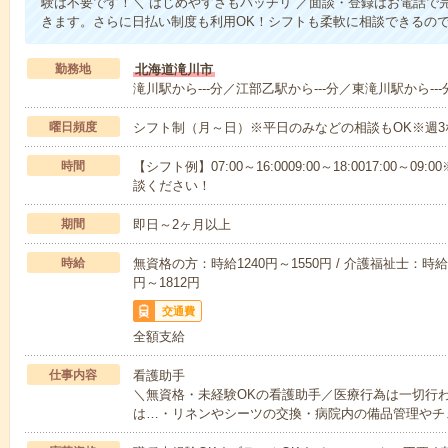
験は不要です！＼ はじめやすさもバッチリ ／面談・登録はお電話で
きます。さらに日払い制度も利用OK！シフトも柔軟に相談できるの
勤務地
北海道滝川市
滝川駅から---分／江部乙駅から---分／東滝川駅から---
曜日頻度
シフト制（月～日）※平日のみなどの相談もOK※週3
時間
【シフト例】07:00～16:0009:00～18:0017:00
談ください！
期間
即日～2ヶ月以上
時給
無資格の方：時給1240円～1550円 / 介護福祉士：時給1
円～1812円
交通費
全額支給
仕事内容
看護助手
＼無資格・未経験OKの看護助手／医療行為は一切行
は…・リネンやシーツの交換・病院内の備品管理やチ