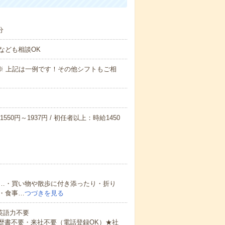
分
なども相談OK
～09:00※ 上記は一例です！その他シフトもご相
550円～1937円 / 初任者以上：時給1450
…・買い物や散歩に付き添ったり・折り
・食事…
つづきを見る
 英語力不要
歴書不要・来社不要（電話登録OK）★社