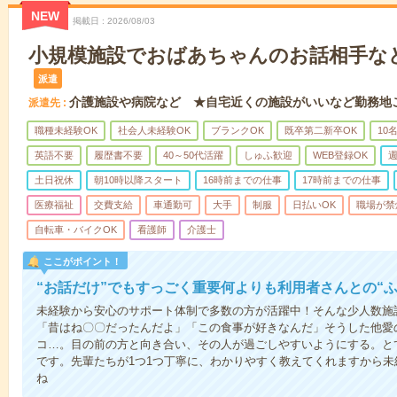
NEW
掲載日
2026/08/03
小規模施設でおばあちゃんのお話相手な
派遣
介護施設や病院など ★自宅近くの施設がいいなど勤務地
派遣先
職種未経験OK
社会人未経験OK
ブランクOK
既卒第二新卒OK
10
英語不要
履歴書不要
40～50代活躍
しゅふ歓迎
WEB登録OK
週
土日祝休
朝10時以降スタート
16時前までの仕事
17時前までの仕事
医療福祉
交費支給
車通勤可
大手
制服
日払いOK
職場が禁
自転車・バイクOK
看護師
介護士
ここがポイント！
“お話だけ”でもすっごく重要何よりも利用者さんとの“
未経験から安心のサポート体制で多数の方が活躍中！そんな少人数施
「昔はね〇〇だったんだよ」「この食事が好きなんだ」そうした他愛
コ…。目の前の方と向き合い、その人が過ごしやすいようにする。と
です。先輩たちが1つ1つ丁寧に、わかりやすく教えてくれますから
ね