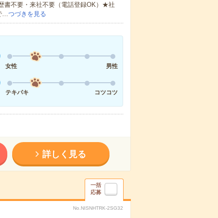
歴書不要・来社不要（電話登録OK）★社
で…
つづきを見る
女性
男性
テキパキ
コツコツ
詳しく見る
一括
応募
No.NISNHTRK-2SG32