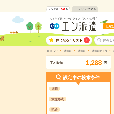
エン派遣
1661
件
エンバイト
2539
件
ちょうど良いワークライフバランスが叶う
北海道
気になる！リスト
0
保存し
派遣TOP
北海道
北海道
北海道赤平市
,
1
2
8
8
平均時給:
円
設定中の検索条件
期間
---
派遣形式
---
時給
---