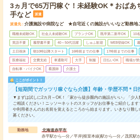
3ヵ月で65万円稼ぐ！未経験OK＊おば
手など
派遣
介護施設や病院など ★自宅近くの施設がいいなど勤務地
派遣先
職種未経験OK
社会人未経験OK
ブランクOK
既卒第二新卒OK
10
英語不要
履歴書不要
40～50代活躍
しゅふ歓迎
WEB登録OK
週
土日祝休
朝10時以降スタート
16時前までの仕事
17時前までの仕事
医療福祉
交費支給
車通勤可
大手
制服
日払いOK
職場が禁
自転車・バイクOK
看護師
介護士
ここがポイント！
【短期間でガッツリ稼ぐなら介護】年齢・学歴不問＊日払
▼まずは試しに2カ月～OK！「家から徒歩圏内の施設がいい」「少
ご相談ください！ニッソーネットのスタッフがお仕事をご紹介します
や利用者さんのお名前を覚えるところから始まります。いきなり難し
募ください。
勤務地
北海道赤平市
赤平駅から---分／平岸(根室本線)駅から---分／茂尻駅から