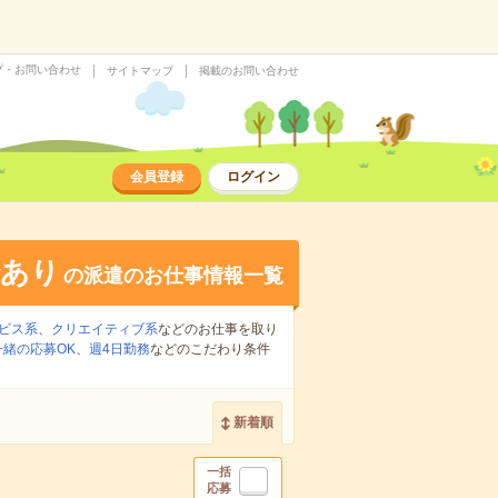
プ・お問い合わせ
サイトマップ
掲載のお問い合わせ
会員登録
ログイン
給あり
の派遣のお仕事情報一覧
ビス系
、
クリエイティブ系
などのお仕事を取り
緒の応募OK
、
週4日勤務
などのこだわり条件
新着順
一括
応募