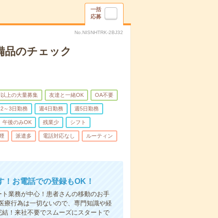
一括
応募
No.NISNHTRK-2BJ32
で備品のチェック
名以上の大量募集
友達と一緒OK
OA不要
2～3日勤務
週4日勤務
週5日勤務
午後のみOK
残業少
シフト
煙
派遣多
電話対応なし
ルーティン
す！お電話での登録もOK！
ート業務が中心！患者さんの移動のお手
医療行為は一切ないので、専門知識や経
完結！来社不要でスムーズにスタートで