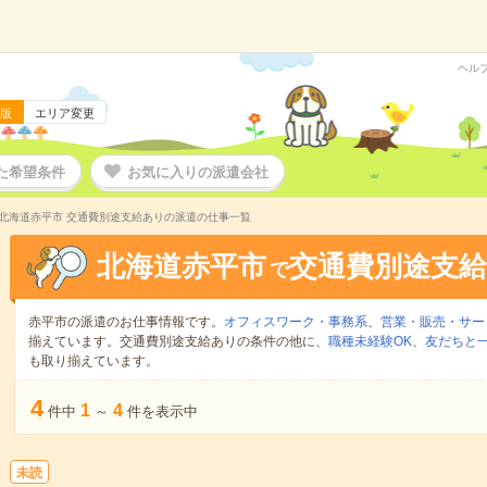
ヘル
版
エリア変更
た希望条件
お気に入りの派遣会社
北海道赤平市 交通費別途支給ありの派遣の仕事一覧
北海道赤平市
交通費別途支
で
赤平市の派遣のお仕事情報です。
オフィスワーク・事務系
、
営業・販売・サー
揃えています。交通費別途支給ありの条件の他に、
職種未経験OK
、
友だちと一
も取り揃えています。
4
1
4
件中
～
件を表示中
未読