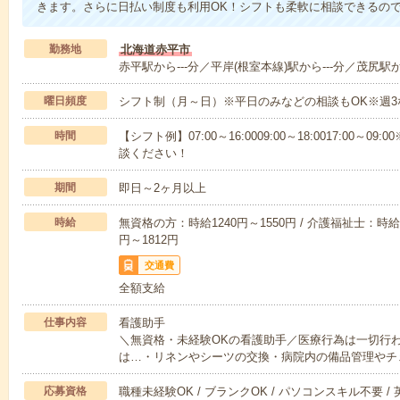
きます。さらに日払い制度も利用OK！シフトも柔軟に相談できるの
勤務地
北海道赤平市
赤平駅から---分／平岸(根室本線)駅から---分／茂尻駅から
曜日頻度
シフト制（月～日）※平日のみなどの相談もOK※週3
時間
【シフト例】07:00～16:0009:00～18:0017:00
談ください！
期間
即日～2ヶ月以上
時給
無資格の方：時給1240円～1550円 / 介護福祉士：時給1
円～1812円
交通費
全額支給
仕事内容
看護助手
＼無資格・未経験OKの看護助手／医療行為は一切行
は…・リネンやシーツの交換・病院内の備品管理やチ
応募資格
職種未経験OK / ブランクOK / パソコンスキル不要 /