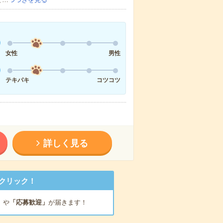
女性
男性
テキパキ
コツコツ
詳しく見る
クリック！
」
や
「応募歓迎」
が届きます！