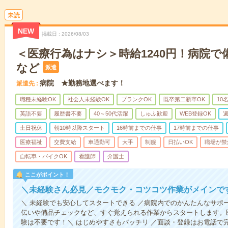
未読
NEW
掲載日
2026/08/03
＜医療行為はナシ＞時給1240円！病院
など
派遣
病院 ★勤務地選べます！
派遣先
職種未経験OK
社会人未経験OK
ブランクOK
既卒第二新卒OK
10
英語不要
履歴書不要
40～50代活躍
しゅふ歓迎
WEB登録OK
週
土日祝休
朝10時以降スタート
16時前までの仕事
17時前までの仕事
医療福祉
交費支給
車通勤可
大手
制服
日払いOK
職場が禁
自転車・バイクOK
看護師
介護士
ここがポイント！
＼未経験さん必見／モクモク・コツコツ作業がメインで
＼ 未経験でも安心してスタートできる ／病院内でのかんたんなサポ
伝いや備品チェックなど、すぐ覚えられる作業からスタートします。
験は不要です！＼ はじめやすさもバッチリ ／面談・登録はお電話で