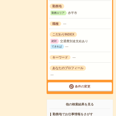
勤務地
赤平市
勤務エリア
職種
---
こだわりINDEX
交通費別途支給あり
絶対
---
できれば
キーワード
---
あなたのプロフィール
---
条件の変更
他の検索結果を見る
勤務地でお仕事情報をさがす