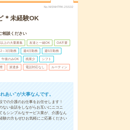
No.NISNHTRK-2SS32
ど＊未経験OK
ご相談ください
名以上の大量募集
友達と一緒OK
OA不要
2～3日勤務
週4日勤務
週5日勤務
午後のみOK
残業少
シフト
煙
派遣多
電話対応なし
ルーティン
ふれあい”が大事なんです。
設での介護のお仕事をお任せします！
のない会話をしながらお互いにニコニ
てもシンプルなサービス業が、介護なん
未経験の方もぜひお気軽にご応募ください