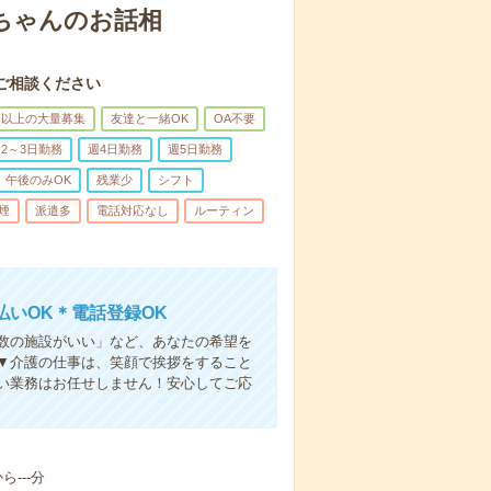
あちゃんのお話相
ご相談ください
名以上の大量募集
友達と一緒OK
OA不要
2～3日勤務
週4日勤務
週5日勤務
午後のみOK
残業少
シフト
煙
派遣多
電話対応なし
ルーティン
いOK＊電話登録OK
人数の施設がいい」など、あなたの希望を
▼介護の仕事は、笑顔で挨拶をすること
い業務はお任せしません！安心してご応
---分