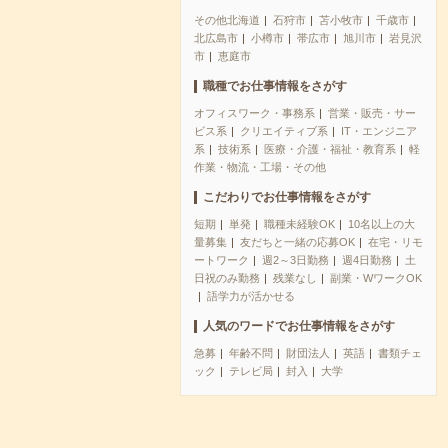
その他北海道
石狩市
苫小牧市
千歳市
北広島市
小樽市
帯広市
旭川市
岩見沢
市
恵庭市
職種でお仕事情報をさがす
オフィスワーク・事務系
営業・販売・サー
ビス系
クリエイティブ系
IT・エンジニア
系
技術系
医療・介護・福祉・教育系
軽
作業・物流・工場・その他
こだわりでお仕事情報をさがす
短期
単発
職種未経験OK
10名以上の大
量募集
友だちと一緒の応募OK
在宅・リモ
ートワーク
週2～3日勤務
週4日勤務
土
日祝のみ勤務
残業なし
副業・WワークOK
語学力が活かせる
人気のワードでお仕事情報をさがす
急募
年齢不問
財団法人
英語
書類チェ
ック
テレビ局
封入
大学