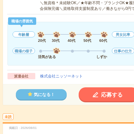
＼無資格＊未経験OK／★年齢不問・ブランクOK★履
会保険完備＼資格取得支援制度あり／働きながら0円
職場の雰囲気
年齢層
男女比率
20代
30代
40代
50代
60代
職場の様子
仕事の仕方
活気がある
しずか
株式会社ニッソーネット
派遣会社
応募する
気になる！
未読
掲載日
2026/08/01