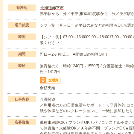
勤務地
北海道赤平市
赤平駅から---分／平岸(根室本線)駅から---分／茂尻駅から
曜日頻度
シフト制（月～日）※平日のみなどの相談もOK※週3
時間
【シフト例】07:00～16:0009:00～18:0017:00
談ください！
期間
即日～2ヶ月以上 ■開始日の相談OK！
時給
無資格の方：時給1240円～1550円 / 介護福祉士：時給1
円～1812円
交通費
全額支給
仕事内容
介護関連
／利用者の方の日常生活をサポート！＼▽具体的には
紙や体操などのレクレーションに 一緒に参加したり
応募資格
職種未経験OK / ブランクOK / パソコンスキル不要 /
＼無資格＊未経験OK／★年齢不問・ブランクOK★履
会保険完備＼資格取得支援制度あり／働きながら0円