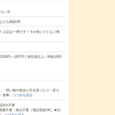
---分
なども相談OK
～09:00※ 上記は一例です！その他シフトもご相
550円～1937円 / 初任者以上：時給1450
…・買い物や散歩に付き添ったり・折り
・食事…
つづきを見る
 英語力不要
歴書不要・来社不要（電話登録OK）★社
で…
つづきを見る