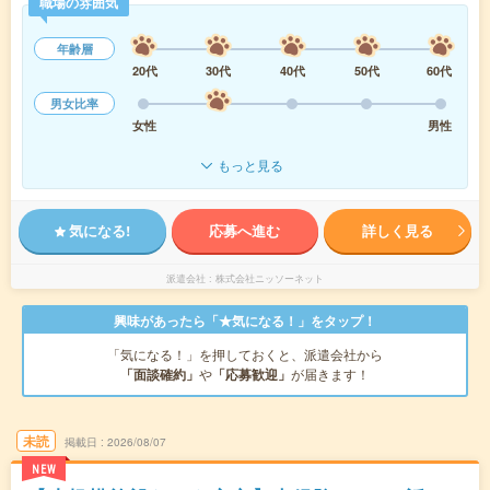
職場の雰囲気
年齢層
20代
30代
40代
50代
60代
男女比率
女性
男性
もっと見る
気になる!
応募へ進む
詳しく見る
派遣会社
株式会社ニッソーネット
興味があったら「★気になる！」をタップ！
「気になる！」を押しておくと、派遣会社から
「面談確約」
や
「応募歓迎」
が届きます！
未読
掲載日
2026/08/07
NEW