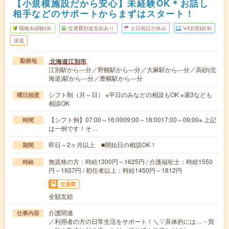
【小規模施設だから安心】未経験OK＊お話し
相手などのサポートからまずはスタート！
職種未経験OK
交通費別途支給あり
土日祝日が休み
WEB登録OK
派遣
北海道江別市
勤務地
江別駅から---分／野幌駅から---分／大麻駅から---分／高砂(北
海道)駅から---分／豊幌駅から---分
シフト制（月～日） ※平日のみなどの相談もOK ※週3なども
曜日頻度
相談OK
【シフト例】07:00～16:0009:00～18:0017:00～09:00※ 上記
時間
は一例です！そ…
即日～2ヶ月以上 ■開始日の相談OK！
期間
無資格の方：時給1300円～1625円 / 介護福祉士：時給1550
時給
円～1937円 / 初任者以上：時給1450円～1812円
交通費
全額支給
介護関連
仕事内容
／利用者の方の日常生活をサポート！＼▽具体的には…・買