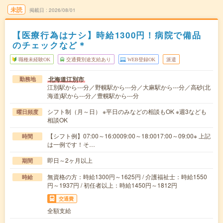
未読
掲載日
2026/08/01
【医療行為はナシ】時給1300円！病院で備品
のチェックなど＊
職種未経験OK
交通費別途支給あり
WEB登録OK
派遣
北海道江別市
勤務地
江別駅から---分／野幌駅から---分／大麻駅から---分／高砂(北
海道)駅から---分／豊幌駅から---分
シフト制（月～日） ※平日のみなどの相談もOK ※週3なども
曜日頻度
相談OK
【シフト例】07:00～16:0009:00～18:0017:00～09:00※ 上記
時間
は一例です！そ…
即日～2ヶ月以上
期間
無資格の方：時給1300円～1625円 / 介護福祉士：時給1550
時給
円～1937円 / 初任者以上：時給1450円～1812円
交通費
全額支給