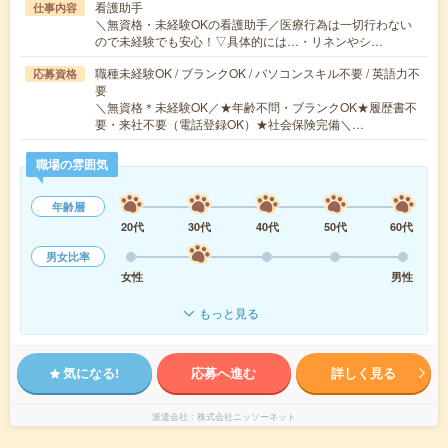
看護助手
仕事内容
＼無資格・未経験OKの看護助手／医療行為は一切行わない
ので未経験でも安心！▽具体的には…・リネンやシ…
職種未経験OK / ブランクOK / パソコンスキル不要 / 英語力不
応募資格
要
＼無資格＊未経験OK／★年齢不問・ブランクOK★履歴書不
要・来社不要（電話登録OK）★社会保険完備＼…
職場の雰囲気
年齢層
20代
30代
40代
50代
60代
男女比率
女性
男性
もっと見る
気になる!
応募へ進む
詳しく見る
派遣会社
株式会社ニッソーネット