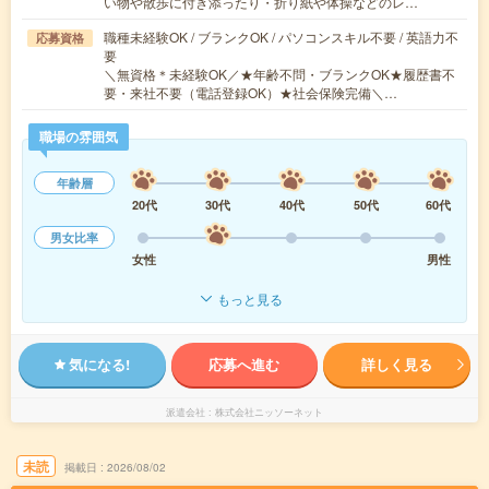
い物や散歩に付き添ったり・折り紙や体操などのレ…
職種未経験OK / ブランクOK / パソコンスキル不要 / 英語力不
応募資格
要
＼無資格＊未経験OK／★年齢不問・ブランクOK★履歴書不
要・来社不要（電話登録OK）★社会保険完備＼…
職場の雰囲気
年齢層
20代
30代
40代
50代
60代
男女比率
女性
男性
もっと見る
気になる!
応募へ進む
詳しく見る
派遣会社
株式会社ニッソーネット
未読
掲載日
2026/08/02