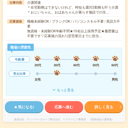
介護関連
仕事内容
＊在宅勤務はできないけれど、時短も週3日勤務も叶う介護
＊おじいちゃん、おばあちゃんが暮らす施設での生…
職種未経験OK / ブランクOK / パソコンスキル不要 / 英語力不
応募資格
要
無資格・未経験OK年齢不問★10名以上採用予定★履歴書は
不要です▽応募後の流れ1)翌営業日までに担当…
職場の雰囲気
年齢層
20代
30代
40代
50代
60代
男女比率
女性
男性
もっと見る
気になる!
応募へ進む
詳しく見る
派遣会社
マンパワーグループ株式会社 ケアサービス事業部 （医療福祉介護関連）