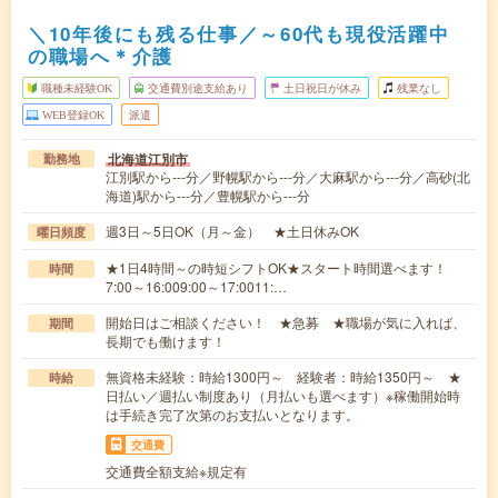
＼10年後にも残る仕事／～60代も現役活躍中
の職場へ＊介護
職種未経験OK
交通費別途支給あり
土日祝日が休み
残業なし
WEB登録OK
派遣
北海道江別市
勤務地
江別駅から---分／野幌駅から---分／大麻駅から---分／高砂(北
海道)駅から---分／豊幌駅から---分
週3日～5日OK（月～金） ★土日休みOK
曜日頻度
★1日4時間～の時短シフトOK★スタート時間選べます！
時間
7:00～16:009:00～17:0011:…
開始日はご相談ください！ ★急募 ★職場が気に入れば、
期間
長期でも働けます！
無資格未経験：時給1300円～ 経験者：時給1350円～ ★
時給
日払い／週払い制度あり（月払いも選べます）※稼働開始時
は手続き完了次第のお支払いとなります。
交通費
交通費全額支給※規定有