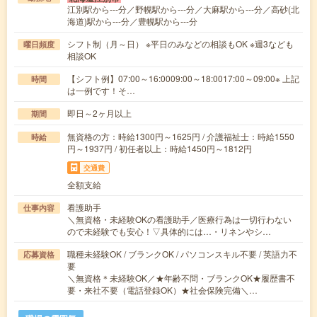
江別駅から---分／野幌駅から---分／大麻駅から---分／高砂(北
海道)駅から---分／豊幌駅から---分
シフト制（月～日） ※平日のみなどの相談もOK ※週3なども
曜日頻度
相談OK
【シフト例】07:00～16:0009:00～18:0017:00～09:00※ 上記
時間
は一例です！そ…
即日～2ヶ月以上
期間
無資格の方：時給1300円～1625円 / 介護福祉士：時給1550
時給
円～1937円 / 初任者以上：時給1450円～1812円
交通費
全額支給
看護助手
仕事内容
＼無資格・未経験OKの看護助手／医療行為は一切行わない
ので未経験でも安心！▽具体的には…・リネンやシ…
職種未経験OK / ブランクOK / パソコンスキル不要 / 英語力不
応募資格
要
＼無資格＊未経験OK／★年齢不問・ブランクOK★履歴書不
要・来社不要（電話登録OK）★社会保険完備＼…