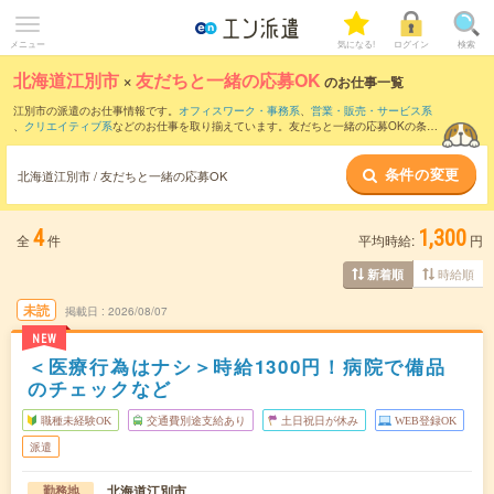
メニュー
気になる!
ログイン
検索
北海道江別市
×
友だちと一緒の応募OK
のお仕事一覧
江別市の派遣のお仕事情報です。
オフィスワーク・事務系
、
営業・販売・サービス系
、
クリエイティブ系
などのお仕事を取り揃えています。友だちと一緒の応募OKの条件
の他に、
交通費別途支給あり
、
職種未経験OK
、
週4日勤務
などのこだわり条件も取り
揃えています。
条件の変更
北海道江別市 / 友だちと一緒の応募OK
4
1,300
全
件
平均時給:
円
時給順
新着順
未読
掲載日
2026/08/07
NEW
＜医療行為はナシ＞時給1300円！病院で備品
のチェックなど
職種未経験OK
交通費別途支給あり
土日祝日が休み
WEB登録OK
派遣
北海道江別市
勤務地