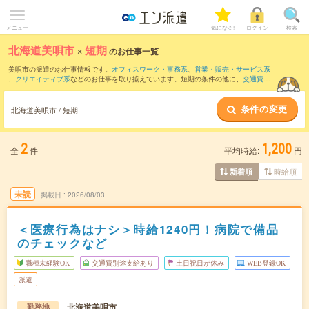
メニュー
気になる!
ログイン
検索
北海道美唄市
×
短期
のお仕事一覧
美唄市の派遣のお仕事情報です。
オフィスワーク・事務系
、
営業・販売・サービス系
、
クリエイティブ系
などのお仕事を取り揃えています。短期の条件の他に、
交通費別
途支給あり
、
職種未経験OK
、
友だちと一緒の応募OK
などでもお探し頂けます。
条件の変更
北海道美唄市 / 短期
2
1,200
全
件
平均時給:
円
時給順
新着順
未読
掲載日
2026/08/03
＜医療行為はナシ＞時給1240円！病院で備品
のチェックなど
職種未経験OK
交通費別途支給あり
土日祝日が休み
WEB登録OK
派遣
北海道美唄市
勤務地