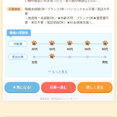
い物や散歩に付き添ったり・折り紙や体操などのレ…
職種未経験OK / ブランクOK / パソコンスキル不要 / 英語力不
応募資格
要
＼無資格＊未経験OK／★年齢不問・ブランクOK★履歴書不
要・来社不要（電話登録OK）★社会保険完備＼…
職場の雰囲気
年齢層
20代
30代
40代
50代
60代
男女比率
女性
男性
もっと見る
気になる!
応募へ進む
詳しく見る
派遣会社
株式会社ニッソーネット