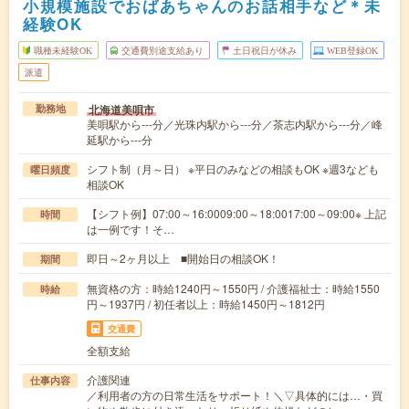
小規模施設でおばあちゃんのお話相手など＊未
経験OK
職種未経験OK
交通費別途支給あり
土日祝日が休み
WEB登録OK
派遣
北海道美唄市
勤務地
美唄駅から---分／光珠内駅から---分／茶志内駅から---分／峰
延駅から---分
シフト制（月～日） ※平日のみなどの相談もOK ※週3なども
曜日頻度
相談OK
【シフト例】07:00～16:0009:00～18:0017:00～09:00※ 上記
時間
は一例です！そ…
即日～2ヶ月以上 ■開始日の相談OK！
期間
無資格の方：時給1240円～1550円 / 介護福祉士：時給1550
時給
円～1937円 / 初任者以上：時給1450円～1812円
交通費
全額支給
介護関連
仕事内容
／利用者の方の日常生活をサポート！＼▽具体的には…・買