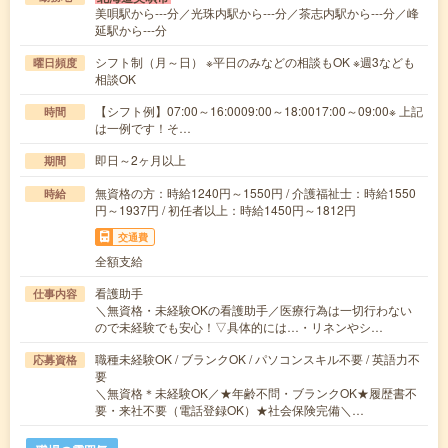
美唄駅から---分／光珠内駅から---分／茶志内駅から---分／峰
延駅から---分
シフト制（月～日） ※平日のみなどの相談もOK ※週3なども
曜日頻度
相談OK
【シフト例】07:00～16:0009:00～18:0017:00～09:00※ 上記
時間
は一例です！そ…
即日～2ヶ月以上
期間
無資格の方：時給1240円～1550円 / 介護福祉士：時給1550
時給
円～1937円 / 初任者以上：時給1450円～1812円
交通費
全額支給
看護助手
仕事内容
＼無資格・未経験OKの看護助手／医療行為は一切行わない
ので未経験でも安心！▽具体的には…・リネンやシ…
職種未経験OK / ブランクOK / パソコンスキル不要 / 英語力不
応募資格
要
＼無資格＊未経験OK／★年齢不問・ブランクOK★履歴書不
要・来社不要（電話登録OK）★社会保険完備＼…