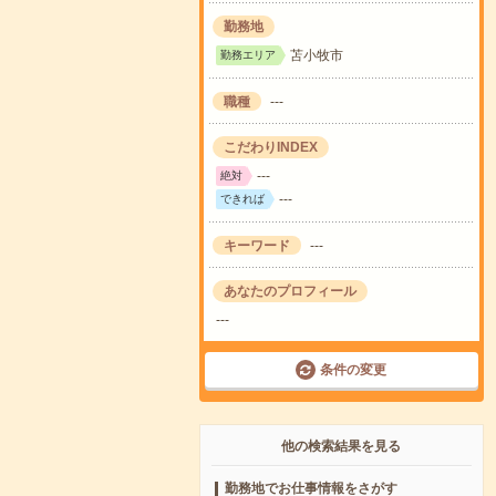
勤務地
苫小牧市
勤務エリア
職種
---
こだわりINDEX
---
絶対
---
できれば
キーワード
---
あなたのプロフィール
---
条件の変更
他の検索結果を見る
勤務地でお仕事情報をさがす