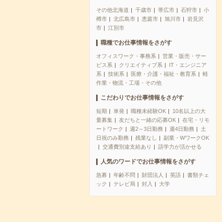
その他北海道
千歳市
帯広市
石狩市
小
樽市
北広島市
恵庭市
旭川市
岩見沢
市
江別市
職種でお仕事情報をさがす
オフィスワーク・事務系
営業・販売・サー
ビス系
クリエイティブ系
IT・エンジニア
系
技術系
医療・介護・福祉・教育系
軽
作業・物流・工場・その他
こだわりでお仕事情報をさがす
短期
単発
職種未経験OK
10名以上の大
量募集
友だちと一緒の応募OK
在宅・リモ
ートワーク
週2～3日勤務
週4日勤務
土
日祝のみ勤務
残業なし
副業・WワークOK
交通費別途支給あり
語学力が活かせる
人気のワードでお仕事情報をさがす
急募
年齢不問
財団法人
英語
書類チェ
ック
テレビ局
封入
大学