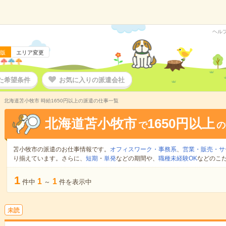
ヘル
版
エリア変更
た希望条件
お気に入りの派遣会社
北海道苫小牧市 時給1650円以上の派遣の仕事一覧
北海道苫小牧市
1650円以上
で
の
苫小牧市の派遣のお仕事情報です。
オフィスワーク・事務系
、
営業・販売・サ
り揃えています。さらに、
短期
・
単発
などの期間や、
職種未経験OK
などのこ
1
1
1
件中
～
件を表示中
未読