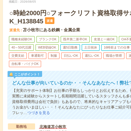
掲載日
2026/08/05
○時給2000円○フォークリフト資格取得
K_H138845
派遣
苫小牧市にある鉄鋼・金属企業
派遣先
職種未経験OK
ブランクOK
既卒第二新卒OK
友達と一緒OK
OA不
40～50代活躍
WEB登録OK
週5日勤務
土日祝休
16時前までの仕事
交費支給
車通勤可
制服
日払いOK
週払いOK
職場が禁煙
自転車・バイクOK
ここがポイント！
どんな仕事が向いているのか・・そんなあなたへ！弊社
【充実のサポート体制】お仕事の手順もしっかりとお伝えするため、
実際に未経験からスタートし長期期間活躍しているスタッフさんも多
資格取得費用は会社で負担）もあるので、将来的なキャリアアップも
うお金がいまほしい・・！そんなあなたにぴったりなお仕事ご紹介可能
フレッ…
つづきを見る
勤務地
北海道苫小牧市