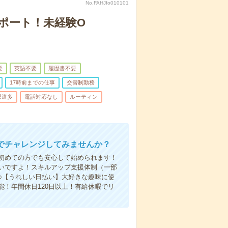
No.FAHJfo010101
サポート！未経験O
要
英語不要
履歴書不要
17時前までの仕事
交替制勤務
派遣多
電話対応なし
ルーティン
でチャレンジしてみませんか？
初めての方でも安心して始められます！
いですよ！スキルアップ支援体制（一部
○【うれしい日払い】大好きな趣味に使
！年間休日120日以上！有給休暇でリ