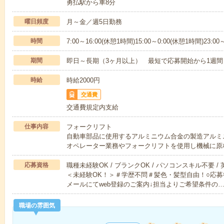
勇払駅から車8分
曜日頻度
月～金／週5日勤務
時間
7:00～16:00(休憩1時間)15:00～0:00(休憩1時間)23:00
期間
即日～長期（3ヶ月以上） 最短で応募開始から1週間
時給
時給2000円
交通費
交通費規定内支給
仕事内容
フォークリフト
自動車部品に使用するアルミニウム合金の製造アルミ
オペレーター業務やフォークリフトを使用し機械に原
応募資格
職種未経験OK / ブランクOK / パソコンスキル不要 /
＜未経験OK！＞＃学歴不問＃髪色・髪型自由！○応募
メールにてweb登録のご案内↓担当よりご希望条件の
職場の雰囲気