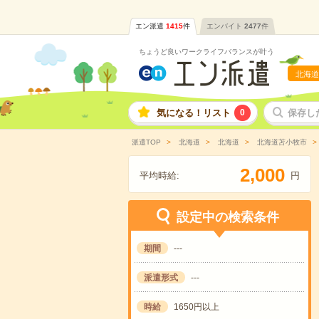
エン派遣
1415
件
エンバイト
2477
件
ちょうど良いワークライフバランスが叶う
北海道
気になる！リスト
0
保存し
派遣TOP
北海道
北海道
北海道苫小牧市
,
2
0
0
0
平均時給:
円
設定中の検索条件
期間
---
派遣形式
---
時給
1650円以上