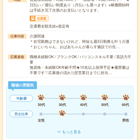
日払い／週払い制度あり（月払いも選べます）※稼働開始時
は手続き完了次第のお支払いとなります。
交通費
交通費全額支給※規定有
介護関連
仕事内容
＊在宅勤務はできないけれど、時短も週3日勤務も叶う介護
＊おじいちゃん、おばあちゃんが暮らす施設での生…
職種未経験OK / ブランクOK / パソコンスキル不要 / 英語力不
応募資格
要
無資格・未経験OK年齢不問★10名以上採用予定★履歴書は
不要です▽応募後の流れ1)翌営業日までに担当…
職場の雰囲気
年齢層
20代
30代
40代
50代
60代
男女比率
女性
男性
もっと見る