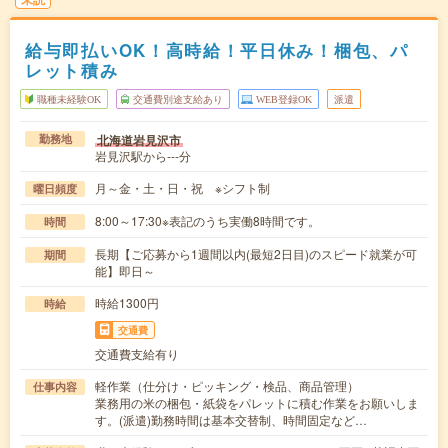
給与即払いOK！高時給！平日休み！梱包、パ
レット積み
職種未経験OK
交通費別途支給あり
WEB登録OK
派遣
北海道岩見沢市
勤務地
岩見沢駅から---分
月～金・土・日・祝 ※シフト制
曜日頻度
8:00～17:30※表記のうち実働8時間です。
時間
長期【ご応募から1週間以内(最短2日目)のスピード就業が可
期間
能】即日～
時給1300円
時給
交通費
交通費支給有り
軽作業（仕分け・ピッキング・検品、商品管理）
仕事内容
業務用の米の梱包・紙袋をパレットに積む作業をお願いしま
す。(派遣)勤務時間は基本交替制、時間固定など…