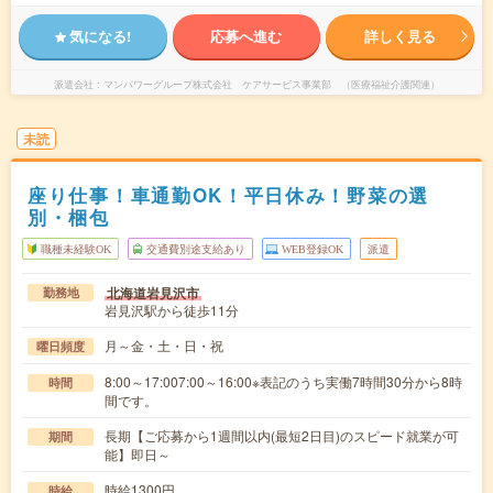
気になる!
応募へ進む
詳しく見る
派遣会社
マンパワーグループ株式会社 ケアサービス事業部 （医療福祉介護関連）
未読
座り仕事！車通勤OK！平日休み！野菜の選
別・梱包
職種未経験OK
交通費別途支給あり
WEB登録OK
派遣
北海道岩見沢市
勤務地
岩見沢駅から徒歩11分
月～金・土・日・祝
曜日頻度
8:00～17:007:00～16:00※表記のうち実働7時間30分から8時
時間
間です。
長期【ご応募から1週間以内(最短2日目)のスピード就業が可
期間
能】即日～
時給1300円
時給