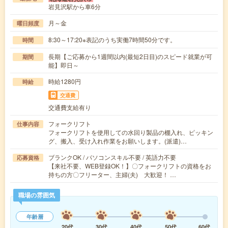
岩見沢駅から車6分
月～金
曜日頻度
8:30～17:20※表記のうち実働7時間50分です。
時間
長期【ご応募から1週間以内(最短2日目)のスピード就業が可
期間
能】即日～
時給1280円
時給
交通費
交通費支給有り
フォークリフト
仕事内容
フォークリフトを使用しての水回り製品の棚入れ、ピッキン
グ、搬入、受け入れ作業をお願いします。(派遣)…
ブランクOK / パソコンスキル不要 / 英語力不要
応募資格
【来社不要、WEB登録OK！】〇フォークリフトの資格をお
持ちの方〇フリーター、主婦(夫) 大歓迎！ …
職場の雰囲気
年齢層
20代
30代
40代
50代
60代