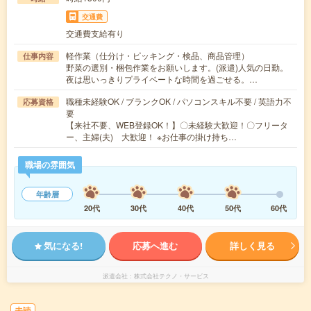
交通費
交通費支給有り
軽作業（仕分け・ピッキング・検品、商品管理）
仕事内容
野菜の選別・梱包作業をお願いします。(派遣)人気の日勤。
夜は思いっきりプライベートな時間を過ごせる。…
職種未経験OK / ブランクOK / パソコンスキル不要 / 英語力不
応募資格
要
【来社不要、WEB登録OK！】〇未経験大歓迎！〇フリータ
ー、主婦(夫) 大歓迎！ ※お仕事の掛け持ち…
職場の雰囲気
年齢層
20代
30代
40代
50代
60代
気になる!
応募へ進む
詳しく見る
派遣会社
株式会社テクノ・サービス
未読