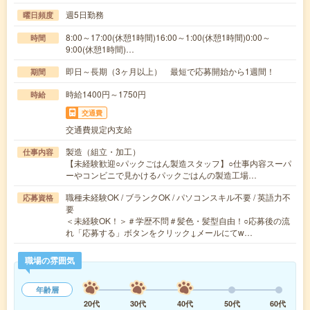
週5日勤務
曜日頻度
8:00～17:00(休憩1時間)16:00～1:00(休憩1時間)0:00～
時間
9:00(休憩1時間)…
即日～長期（3ヶ月以上） 最短で応募開始から1週間！
期間
時給1400円～1750円
時給
交通費
交通費規定内支給
製造（組立・加工）
仕事内容
【未経験歓迎○パックごはん製造スタッフ】○仕事内容スーパ
ーやコンビニで見かけるパックごはんの製造工場…
職種未経験OK / ブランクOK / パソコンスキル不要 / 英語力不
応募資格
要
＜未経験OK！＞＃学歴不問＃髪色・髪型自由！○応募後の流
れ「応募する」ボタンをクリック↓メールにてw…
職場の雰囲気
年齢層
20代
30代
40代
50代
60代