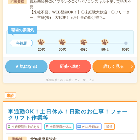
職種未経験OK / ブランクOK / パソコンスキル不要 / 英語力不
応募資格
要
【来社不要、WEB登録OK！】〇未経験大歓迎！〇フリータ
ー、主婦(夫) 大歓迎！ ※お仕事の掛け持ち…
職場の雰囲気
年齢層
20代
30代
40代
50代
60代
気になる!
応募へ進む
詳しく見る
派遣会社
株式会社テクノ・サービス
未読
車通勤OK！土日休み！日勤のお仕事！フォー
クリフト作業等
交通費別途支給あり
土日祝日が休み
WEB登録OK
派遣
北海道岩見沢市
勤務地