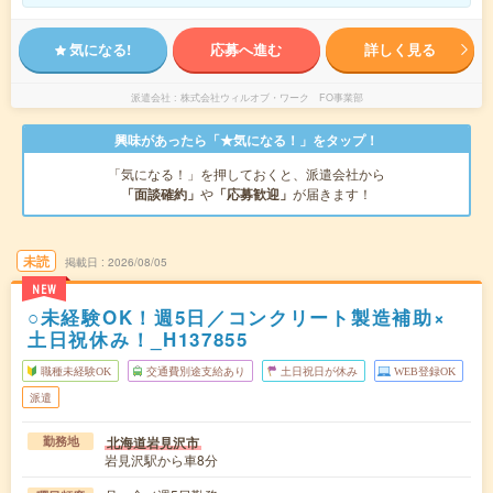
気になる!
応募へ進む
詳しく見る
派遣会社
株式会社ウィルオブ・ワーク FO事業部
興味があったら「★気になる！」をタップ！
「気になる！」を押しておくと、派遣会社から
「面談確約」
や
「応募歓迎」
が届きます！
未読
掲載日
2026/08/05
NEW
○未経験OK！週5日／コンクリート製造補助×
土日祝休み！_H137855
職種未経験OK
交通費別途支給あり
土日祝日が休み
WEB登録OK
派遣
北海道岩見沢市
勤務地
岩見沢駅から車8分