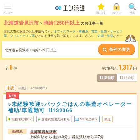
メニュー
気になる!
ログイン
検索
北海道岩見沢市
×
時給1250円以上
のお仕事一覧
岩見沢市の派遣のお仕事情報です。
オフィスワーク・事務系
、
営業・販売・サービス
系
、
クリエイティブ系
などのお仕事を取り揃えています。さらに、
短期
・
単発
などの
期間や、
職種未経験OK
などのこだわり条件で絞り込んでいただけます。
条件の変更
北海道岩見沢市 / 時給1250円以上
6
1,317
全
件
平均時給:
円
時給順
新着順
未読
掲載日
2026/08/07
NEW
○未経験歓迎○パックごはんの製造オペレーター
補助/車通勤可_H132366
職種未経験OK
交通費別途支給あり
WEB登録OK
派遣
北海道岩見沢市
勤務地
上幌向駅から徒歩40分／岩見沢駅から車7分