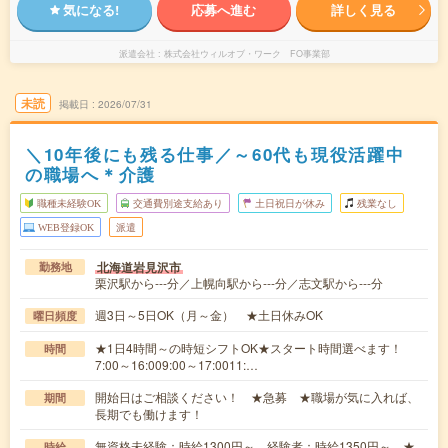
気になる!
応募へ進む
詳しく見る
派遣会社
株式会社ウィルオブ・ワーク FO事業部
未読
掲載日
2026/07/31
＼10年後にも残る仕事／～60代も現役活躍中
の職場へ＊介護
職種未経験OK
交通費別途支給あり
土日祝日が休み
残業なし
WEB登録OK
派遣
北海道岩見沢市
勤務地
栗沢駅から---分／上幌向駅から---分／志文駅から---分
週3日～5日OK（月～金） ★土日休みOK
曜日頻度
★1日4時間～の時短シフトOK★スタート時間選べます！
時間
7:00～16:009:00～17:0011:…
開始日はご相談ください！ ★急募 ★職場が気に入れば、
期間
長期でも働けます！
無資格未経験：時給1300円～ 経験者：時給1350円～ ★
時給