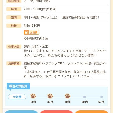
月～金／週5日勤務
曜日頻度
7:00～16:00(休憩1時間)
時間
即日～長期（3ヶ月以上） 最短で応募開始から1週間！
期間
時給1380円
時給
交通費
交通費規定内支給
製造（組立・加工）
仕事内容
街づくりを支える、やりがいのあるお仕事です！トンネルや
ダム、ビルなど、私たちの暮らしに欠かせない建物…
職種未経験OK / ブランクOK / パソコンスキル不要 / 英語力不
応募資格
要
＜未経験OK！＞＃学歴不問＃髪色・髪型自由！○応募後の流
れ「応募する」ボタンをクリック↓メールにてw…
職場の雰囲気
年齢層
20代
30代
40代
50代
60代