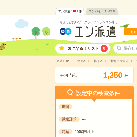
エン派遣
1601
件
エンバイト
2539
件
ちょうど良いワークライフバランスが叶う
北海道
気になる！リスト
0
保存し
派遣TOP
北海道
北海道
北海道夕張市
,
1
3
5
0
平均時給:
円
設定中の検索条件
期間
---
派遣形式
---
時給
1050円以上