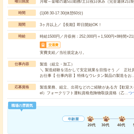
曜日頻度
月曜～金曜の週5日勤務/土日祝日休み（完全週休2日
時間
(1)08:30-17:30(休憩60分)
期間
3ヶ月以上／【長期】即日開始OK！
時給
時給1500円／月収例：252,000円＝1,500円×8時
交通費
実費支給／当社規定あり。
仕事内容
製造（組立・加工）
＼ 製造経験を活かして安定就業を目指そう ／ 正社
お仕事【 仕事内容 】特殊なウレタン製品の製造をお
応募資格
製造業務、組立、出荷などのご経験がある方【歓迎スキル
el）フォークリフト運転資格危険物取扱資格（乙…
つ
職場の雰囲気
年齢層
20代
30代
40代