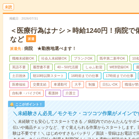
未読
掲載日
2026/07/31
＜医療行為はナシ＞時給1240円！病院
など
派遣
病院 ★勤務地選べます！
派遣先
職種未経験OK
社会人未経験OK
ブランクOK
既卒第二新卒OK
10
英語不要
履歴書不要
40～50代活躍
しゅふ歓迎
WEB登録OK
週
土日祝休
朝10時以降スタート
16時前までの仕事
17時前までの仕事
医療福祉
交費支給
車通勤可
大手
制服
日払いOK
職場が禁
自転車・バイクOK
看護師
介護士
ここがポイント！
＼未経験さん必見／モクモク・コツコツ作業がメインで
＼ 未経験でも安心してスタートできる ／病院内でのかんたんなサポ
伝いや備品チェックなど、すぐ覚えられる作業からスタートします。
験は不要です！＼ はじめやすさもバッチリ ／面談・登録はお電話で