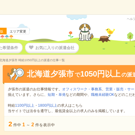
ヘル
版
エリア変更
た希望条件
お気に入りの派遣会社
北海道夕張市 時給1050円以上の派遣の仕事一覧
北海道夕張市
1050円以上
で
の派
夕張市の派遣のお仕事情報です。
オフィスワーク・事務系
、
営業・販売・サー
揃えています。さらに、
短期
・
単発
などの期間や、
職種未経験OK
などのこだ
時給
1100円以上
・
1800円以上
の求人はこちら
当サイトでは法令を遵守し、最低賃金以上の求人のみを掲載しています。
2
1
2
件中
～
件を表示中