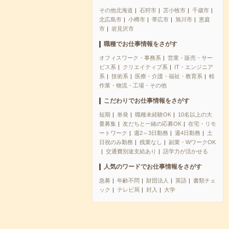
その他北海道
石狩市
苫小牧市
千歳市
北広島市
小樽市
帯広市
旭川市
恵庭
市
岩見沢市
職種でお仕事情報をさがす
オフィスワーク・事務系
営業・販売・サー
ビス系
クリエイティブ系
IT・エンジニア
系
技術系
医療・介護・福祉・教育系
軽
作業・物流・工場・その他
こだわりでお仕事情報をさがす
短期
単発
職種未経験OK
10名以上の大
量募集
友だちと一緒の応募OK
在宅・リモ
ートワーク
週2～3日勤務
週4日勤務
土
日祝のみ勤務
残業なし
副業・WワークOK
交通費別途支給あり
語学力が活かせる
人気のワードでお仕事情報をさがす
急募
年齢不問
財団法人
英語
書類チェ
ック
テレビ局
封入
大学