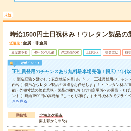
未読
時給1500円土日祝休み！ウレタン製品の
金属・非金属
派遣先
履歴書不要
40～50代活躍
WEB登録OK
土日祝休
交費支給
職
ここがポイント！
正社員登用のチャンスあり無料駐車場完備！幅広い年代
＼ 製造経験を活かして安定就業を目指そう ／ 正社員登用のチャン
内容 】特殊なウレタン製品の製造をお任せします！・ウレタン材の
能・外観寸法の検査業務・製品の梱包および指定場所への運搬・とげ
ント 】時給1500円の高時給でしっかり稼げます土日祝休みでプライ
きを見る
勤務地
北海道夕張市
栗山駅から車8分