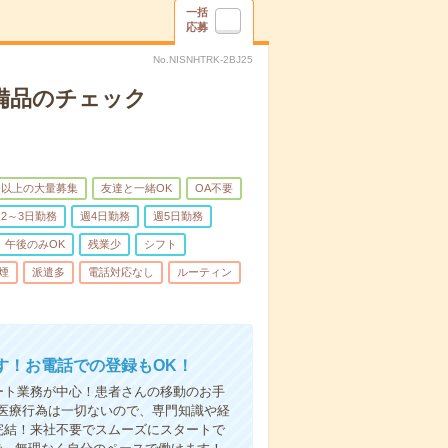
一括
応募
No.NISNHTRK-2BJ25
で備品のチェック
名以上の大量募集
友達と一緒OK
OA不要
2～3日勤務
週4日勤務
週5日勤務
午後のみOK
残業少
シフト
煙
派遣多
電話対応なし
ルーティン
す！お電話での登録もOK！
ート業務が中心！患者さんの移動のお手
医療行為は一切ないので、専門知識や経
完結！来社不要でスムーズにスタートで