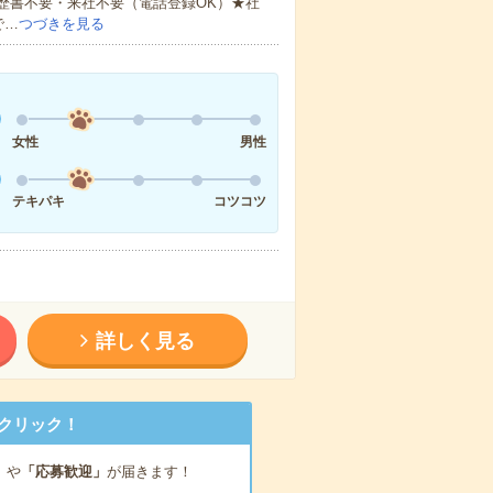
歴書不要・来社不要（電話登録OK）★社
で…
つづきを見る
女性
男性
テキパキ
コツコツ
詳しく見る
クリック！
」
や
「応募歓迎」
が届きます！