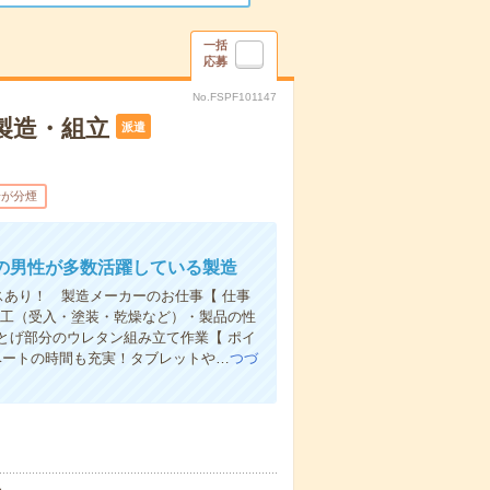
一括
応募
No.FSPF101147
製造・組立
派遣
場が分煙
の男性が多数活躍している製造
スあり！ 製造メーカーのお仕事【 仕事
加工（受入・塗装・乾燥など）・製品の性
とげ部分のウレタン組み立て作業【 ポイ
ベートの時間も充実！タブレットや…
つづ