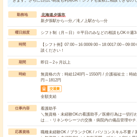
きます。さらに日払い制度も利用OK！シフトも柔軟に相談できるの
勤務地
北海道夕張市
新夕張駅から---分／滝ノ上駅から---分
曜日頻度
シフト制（月～日）※平日のみなどの相談もOK※週3
時間
【シフト例】07:00～16:0009:00～18:0017:00
談ください！
期間
即日～2ヶ月以上
時給
無資格の方：時給1240円～1550円 / 介護福祉士：時給1
円～1812円
交通費
全額支給
仕事内容
看護助手
＼無資格・未経験OKの看護助手／医療行為は一切行
は…・リネンやシーツの交換・病院内の備品管理やチ
応募資格
職種未経験OK / ブランクOK / パソコンスキル不要 /