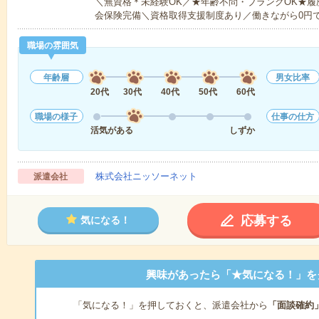
＼無資格＊未経験OK／★年齢不問・ブランクOK★履
会保険完備＼資格取得支援制度あり／働きながら0円
職場の雰囲気
年齢層
男女比率
20代
30代
40代
50代
60代
職場の様子
仕事の仕方
活気がある
しずか
株式会社ニッソーネット
派遣会社
応募する
気になる！
興味があったら「★気になる！」を
「気になる！」を押しておくと、派遣会社から
「面談確約