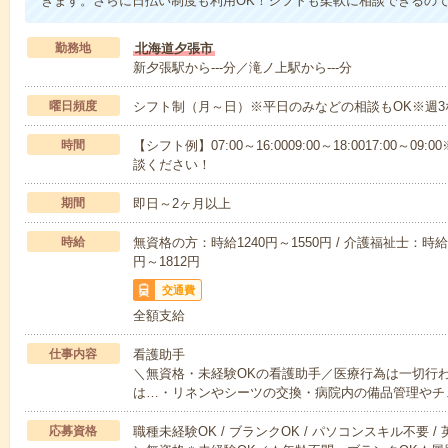
きます。さらに日払い制度も利用OK！シフトも柔軟に相談できるの
勤務地
北海道夕張市
新夕張駅から---分／滝ノ上駅から---分
曜日頻度
シフト制（月～日）※平日のみなどの相談もOK※週3
時間
【シフト例】07:00～16:0009:00～18:0017:00
談ください！
期間
即日～2ヶ月以上
時給
無資格の方：時給1240円～1550円 / 介護福祉士：時給1
円～1812円
交通費
全額支給
仕事内容
看護助手
＼無資格・未経験OKの看護助手／医療行為は一切行
は…・リネンやシーツの交換・病院内の備品管理やチ
応募資格
職種未経験OK / ブランクOK / パソコンスキル不要 /