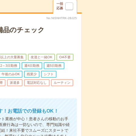
一括
応募
No.NISNHTRK-2BJ25
で備品のチェック
名以上の大量募集
友達と一緒OK
OA不要
2～3日勤務
週4日勤務
週5日勤務
午後のみOK
残業少
シフト
煙
派遣多
電話対応なし
ルーティン
す！お電話での登録もOK！
ート業務が中心！患者さんの移動のお手
医療行為は一切ないので、専門知識や経
完結！来社不要でスムーズにスタートで