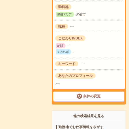
勤務地
夕張市
勤務エリア
職種
---
こだわりINDEX
---
絶対
---
できれば
キーワード
---
あなたのプロフィール
---
条件の変更
他の検索結果を見る
勤務地でお仕事情報をさがす