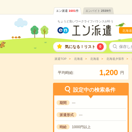
エン派遣
1601
件
エンバイト
2539
件
ちょうど良いワークライフバランスが叶う
北海道
気になる！リスト
0
保存し
派遣TOP
北海道
北海道
北海道夕張市
,
1
2
0
0
平均時給:
円
設定中の検索条件
期間
---
派遣形式
---
時給
1000円以上