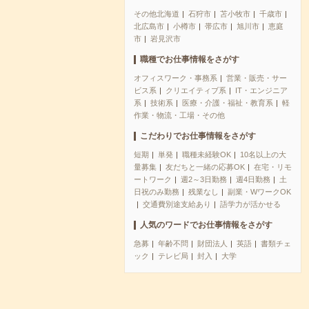
その他北海道
石狩市
苫小牧市
千歳市
北広島市
小樽市
帯広市
旭川市
恵庭
市
岩見沢市
職種でお仕事情報をさがす
オフィスワーク・事務系
営業・販売・サー
ビス系
クリエイティブ系
IT・エンジニア
系
技術系
医療・介護・福祉・教育系
軽
作業・物流・工場・その他
こだわりでお仕事情報をさがす
短期
単発
職種未経験OK
10名以上の大
量募集
友だちと一緒の応募OK
在宅・リモ
ートワーク
週2～3日勤務
週4日勤務
土
日祝のみ勤務
残業なし
副業・WワークOK
交通費別途支給あり
語学力が活かせる
人気のワードでお仕事情報をさがす
急募
年齢不問
財団法人
英語
書類チェ
ック
テレビ局
封入
大学