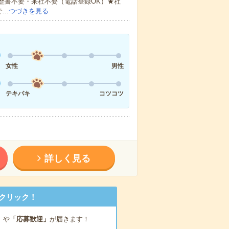
歴書不要・来社不要（電話登録OK）★社
で…
つづきを見る
女性
男性
テキパキ
コツコツ
詳しく見る
クリック！
」
や
「応募歓迎」
が届きます！