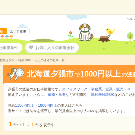
ヘル
版
エリア変更
た希望条件
お気に入りの派遣会社
北海道夕張市 時給1000円以上の派遣の仕事一覧
北海道夕張市
1000円以上
で
の派
夕張市の派遣のお仕事情報です。
オフィスワーク・事務系
、
営業・販売・サー
揃えています。さらに、
短期
・
単発
などの期間や、
職種未経験OK
などのこだ
時給
1100円以上
・
1800円以上
の求人はこちら
当サイトでは法令を遵守し、最低賃金以上の求人のみを掲載しています。
1
1
1
件中
～
件を表示中