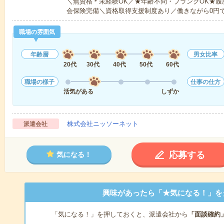
＼無資格＊未経験OK／★年齢不問・ブランクOK★履
会保険完備＼資格取得支援制度あり／働きながら0円
職場の雰囲気
年齢層
男女比率
20代
30代
40代
50代
60代
職場の様子
仕事の仕方
活気がある
しずか
株式会社ニッソーネット
派遣会社
応募する
気になる！
興味があったら「★気になる！」を
「気になる！」を押しておくと、派遣会社から
「面談確約