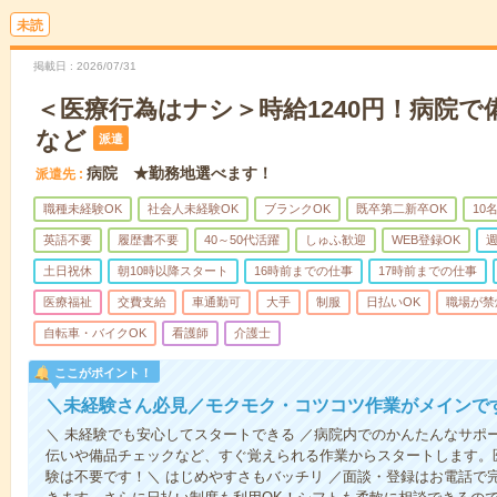
未読
掲載日
2026/07/31
＜医療行為はナシ＞時給1240円！病院
など
派遣
病院 ★勤務地選べます！
派遣先
職種未経験OK
社会人未経験OK
ブランクOK
既卒第二新卒OK
10
英語不要
履歴書不要
40～50代活躍
しゅふ歓迎
WEB登録OK
週
土日祝休
朝10時以降スタート
16時前までの仕事
17時前までの仕事
医療福祉
交費支給
車通勤可
大手
制服
日払いOK
職場が禁
自転車・バイクOK
看護師
介護士
ここがポイント！
＼未経験さん必見／モクモク・コツコツ作業がメインで
＼ 未経験でも安心してスタートできる ／病院内でのかんたんなサポ
伝いや備品チェックなど、すぐ覚えられる作業からスタートします。
験は不要です！＼ はじめやすさもバッチリ ／面談・登録はお電話で