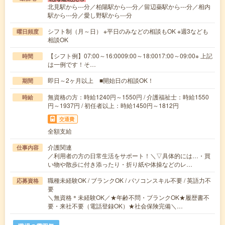
北見駅から---分／柏陽駅から---分／留辺蘂駅から---分／相内
駅から---分／愛し野駅から---分
シフト制（月～日） ※平日のみなどの相談もOK ※週3なども
曜日頻度
相談OK
【シフト例】07:00～16:0009:00～18:0017:00～09:00※ 上記
時間
は一例です！そ…
即日～2ヶ月以上 ■開始日の相談OK！
期間
無資格の方：時給1240円～1550円 / 介護福祉士：時給1550
時給
円～1937円 / 初任者以上：時給1450円～1812円
交通費
全額支給
介護関連
仕事内容
／利用者の方の日常生活をサポート！＼▽具体的には…・買
い物や散歩に付き添ったり・折り紙や体操などのレ…
職種未経験OK / ブランクOK / パソコンスキル不要 / 英語力不
応募資格
要
＼無資格＊未経験OK／★年齢不問・ブランクOK★履歴書不
要・来社不要（電話登録OK）★社会保険完備＼…