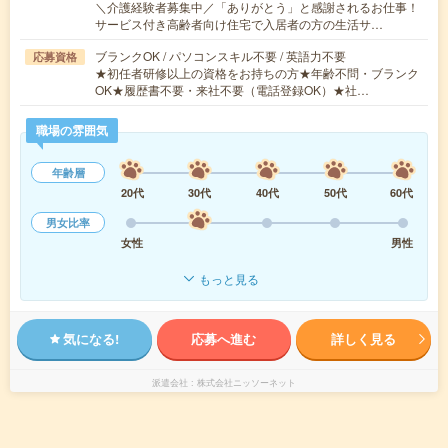
＼介護経験者募集中／「ありがとう」と感謝されるお仕事！
サービス付き高齢者向け住宅で入居者の方の生活サ…
ブランクOK / パソコンスキル不要 / 英語力不要
応募資格
★初任者研修以上の資格をお持ちの方★年齢不問・ブランク
OK★履歴書不要・来社不要（電話登録OK）★社…
職場の雰囲気
年齢層
20代
30代
40代
50代
60代
男女比率
女性
男性
もっと見る
気になる!
応募へ進む
詳しく見る
派遣会社
株式会社ニッソーネット