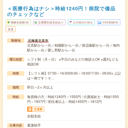
＜医療行為はナシ＞時給1240円！病院で備品
のチェックなど
職種未経験OK
交通費別途支給あり
土日祝日が休み
WEB登録OK
派遣
北海道北見市
勤務地
北見駅から---分／柏陽駅から---分／留辺蘂駅から---分／相内
駅から---分／愛し野駅から---分
シフト制（月～日） ※平日のみなどの相談もOK ※週3なども
曜日頻度
相談OK
【シフト例】07:00～16:0009:00～18:0017:00～09:00※ 上記
時間
は一例です！そ…
即日～2ヶ月以上
期間
無資格の方：時給1240円～1550円 / 介護福祉士：時給1550
時給
円～1937円 / 初任者以上：時給1450円～1812円
交通費
全額支給
看護助手
仕事内容