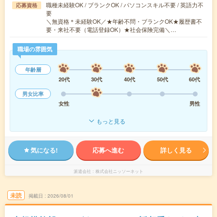
職種未経験OK / ブランクOK / パソコンスキル不要 / 英語力不
応募資格
要
＼無資格＊未経験OK／★年齢不問・ブランクOK★履歴書不
要・来社不要（電話登録OK）★社会保険完備＼…
職場の雰囲気
年齢層
20代
30代
40代
50代
60代
男女比率
女性
男性
もっと見る
気になる!
応募へ進む
詳しく見る
派遣会社
株式会社ニッソーネット
未読
掲載日
2026/08/01