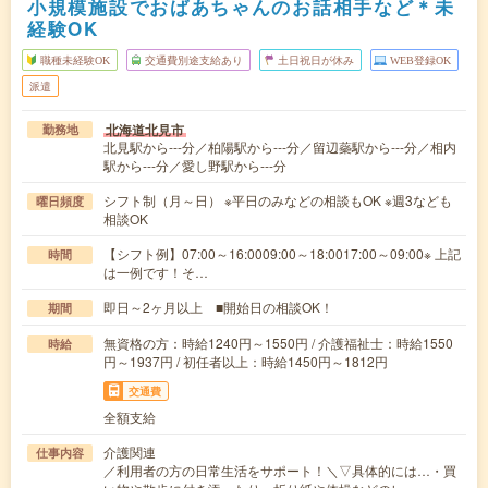
小規模施設でおばあちゃんのお話相手など＊未
経験OK
職種未経験OK
交通費別途支給あり
土日祝日が休み
WEB登録OK
派遣
北海道北見市
勤務地
北見駅から---分／柏陽駅から---分／留辺蘂駅から---分／相内
駅から---分／愛し野駅から---分
シフト制（月～日） ※平日のみなどの相談もOK ※週3なども
曜日頻度
相談OK
【シフト例】07:00～16:0009:00～18:0017:00～09:00※ 上記
時間
は一例です！そ…
即日～2ヶ月以上 ■開始日の相談OK！
期間
無資格の方：時給1240円～1550円 / 介護福祉士：時給1550
時給
円～1937円 / 初任者以上：時給1450円～1812円
交通費
全額支給
介護関連
仕事内容
／利用者の方の日常生活をサポート！＼▽具体的には…・買