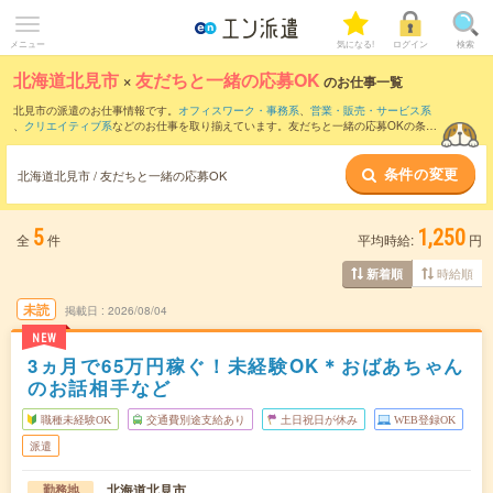
メニュー
気になる!
ログイン
検索
北海道北見市
×
友だちと一緒の応募OK
のお仕事一覧
北見市の派遣のお仕事情報です。
オフィスワーク・事務系
、
営業・販売・サービス系
、
クリエイティブ系
などのお仕事を取り揃えています。友だちと一緒の応募OKの条件
の他に、
交通費別途支給あり
、
職種未経験OK
、
週4日勤務
などのこだわり条件も取り
揃えています。
条件の変更
北海道北見市 / 友だちと一緒の応募OK
5
1,250
全
件
平均時給:
円
時給順
新着順
未読
掲載日
2026/08/04
NEW
3ヵ月で65万円稼ぐ！未経験OK＊おばあちゃん
のお話相手など
職種未経験OK
交通費別途支給あり
土日祝日が休み
WEB登録OK
派遣
北海道北見市
勤務地