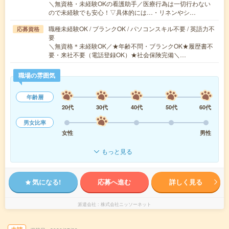
＼無資格・未経験OKの看護助手／医療行為は一切行わない
ので未経験でも安心！▽具体的には…・リネンやシ…
職種未経験OK / ブランクOK / パソコンスキル不要 / 英語力不
応募資格
要
＼無資格＊未経験OK／★年齢不問・ブランクOK★履歴書不
要・来社不要（電話登録OK）★社会保険完備＼…
職場の雰囲気
年齢層
20代
30代
40代
50代
60代
男女比率
女性
男性
もっと見る
気になる!
応募へ進む
詳しく見る
派遣会社
株式会社ニッソーネット