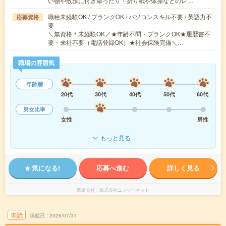
い物や散歩に付き添ったり・折り紙や体操などのレ…
職種未経験OK / ブランクOK / パソコンスキル不要 / 英語力不
応募資格
要
＼無資格＊未経験OK／★年齢不問・ブランクOK★履歴書不
要・来社不要（電話登録OK）★社会保険完備＼…
職場の雰囲気
年齢層
20代
30代
40代
50代
60代
男女比率
女性
男性
もっと見る
気になる!
応募へ進む
詳しく見る
派遣会社
株式会社ニッソーネット
未読
掲載日
2026/07/31