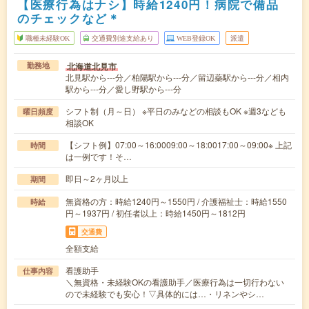
【医療行為はナシ】時給1240円！病院で備品
のチェックなど＊
職種未経験OK
交通費別途支給あり
WEB登録OK
派遣
北海道北見市
勤務地
北見駅から---分／柏陽駅から---分／留辺蘂駅から---分／相内
駅から---分／愛し野駅から---分
シフト制（月～日） ※平日のみなどの相談もOK ※週3なども
曜日頻度
相談OK
【シフト例】07:00～16:0009:00～18:0017:00～09:00※ 上記
時間
は一例です！そ…
即日～2ヶ月以上
期間
無資格の方：時給1240円～1550円 / 介護福祉士：時給1550
時給
円～1937円 / 初任者以上：時給1450円～1812円
交通費
全額支給
看護助手
仕事内容
＼無資格・未経験OKの看護助手／医療行為は一切行わない
ので未経験でも安心！▽具体的には…・リネンやシ…