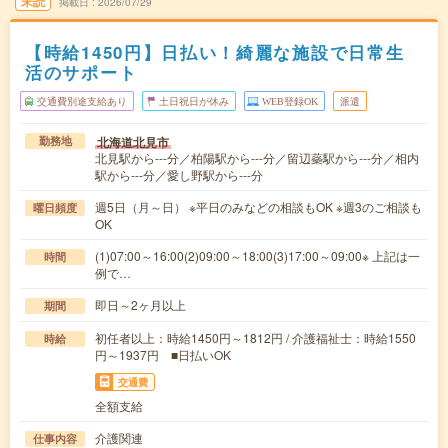
未読
掲載日
2026/07/29
【時給1450円】日払い！綺麗な施設で日常生
活のサポート
交通費別途支給あり
土日祝日が休み
WEB登録OK
派遣
北海道北見市
勤務地
北見駅から---分／柏陽駅から---分／留辺蘂駅から---分／相内
駅から---分／愛し野駅から---分
週5日（月～日） ※平日のみなどの相談もOK ※週3のご相談も
曜日頻度
OK
(1)07:00～16:00(2)09:00～18:00(3)17:00～09:00※ 上記は一
時間
例で…
即日～2ヶ月以上
期間
初任者以上：時給1450円～1812円 / 介護福祉士：時給1550
時給
円～1937円 ■日払いOK
交通費
全額支給
介護関連
仕事内容