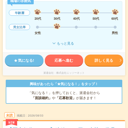
職場の雰囲気
年齢層
20代
30代
40代
50代
60代
男女比率
女性
男性
もっと見る
気になる!
応募へ進む
詳しく見る
派遣会社
株式会社ニッソーネット
興味があったら「★気になる！」をタップ！
「気になる！」を押しておくと、派遣会社から
「面談確約」
や
「応募歓迎」
が届きます！
未読
掲載日
2026/08/03
NEW