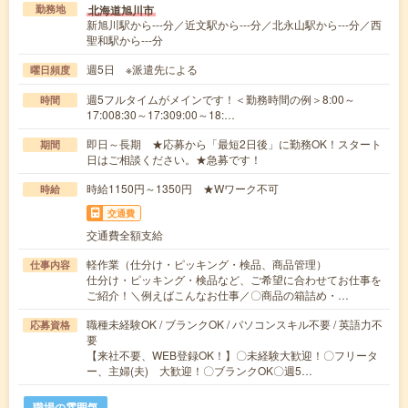
北海道旭川市
勤務地
新旭川駅から---分／近文駅から---分／北永山駅から---分／西
聖和駅から---分
週5日 ※派遣先による
曜日頻度
週5フルタイムがメインです！＜勤務時間の例＞8:00～
時間
17:008:30～17:309:00～18:…
即日～長期 ★応募から「最短2日後」に勤務OK！スタート
期間
日はご相談ください。★急募です！
時給1150円～1350円 ★Wワーク不可
時給
交通費
交通費全額支給
軽作業（仕分け・ピッキング・検品、商品管理）
仕事内容
仕分け・ピッキング・検品など、ご希望に合わせてお仕事を
ご紹介！＼例えばこんなお仕事／〇商品の箱詰め・…
職種未経験OK / ブランクOK / パソコンスキル不要 / 英語力不
応募資格
要
【来社不要、WEB登録OK！】〇未経験大歓迎！〇フリータ
ー、主婦(夫) 大歓迎！〇ブランクOK〇週5…
職場の雰囲気