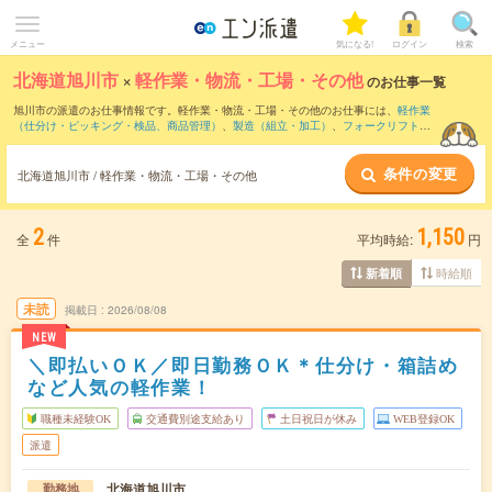
メニュー
気になる!
ログイン
検索
北海道旭川市
×
軽作業・物流・工場・その他
のお仕事一覧
旭川市の派遣のお仕事情報です。軽作業・物流・工場・その他のお仕事には、
軽作業
（仕分け・ピッキング・検品、商品管理）
、
製造（組立・加工）
、
フォークリフト
な
どがあります。さらに、
短期
・
単発
などの期間や、
職種未経験OK
などのこだわり条件
で絞り込んでいただけます。
条件の変更
北海道旭川市 / 軽作業・物流・工場・その他
2
1,150
全
件
平均時給:
円
時給順
新着順
未読
掲載日
2026/08/08
NEW
＼即払いＯＫ／即日勤務ＯＫ＊仕分け・箱詰め
など人気の軽作業！
職種未経験OK
交通費別途支給あり
土日祝日が休み
WEB登録OK
派遣
北海道旭川市
勤務地