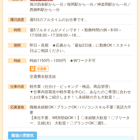
旭川四条駅から---分／桜岡駅から---分／神楽岡駅から---分／
西御料駅から---分
週5日のフルタイムのお仕事です。
曜日頻度
週5フルタイムがメインです！＜勤務時間の例＞8:00～
時間
17:008:30～17:309:00～18:…
即日～長期 ★応募から「最短2日後」に勤務OK！スタート
期間
日はご相談ください。
時給1150円～1350円 ★Wワーク不可
時給
交通費
交通費全額支給
軽作業（仕分け・ピッキング・検品、商品管理）
仕事内容
▼仕事内容製造や軽作業を中心に、あなたのご希望に合わせ
たお仕事をご紹介します！＼未経験の方も大歓迎！…
職種未経験OK / ブランクOK / パソコンスキル不要 / 英語力不
応募資格
要
【来社不要、WEB登録OK！】〇未経験大歓迎！〇フリータ
ー、主婦(夫) 大歓迎！〇ブランクOK〇週5…
職場の雰囲気