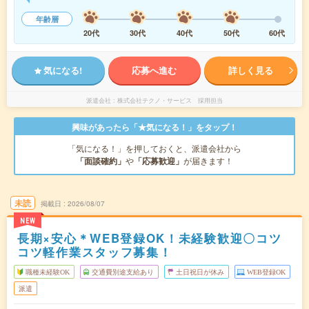
年齢層
20代
30代
40代
50代
60代
気になる!
応募へ進む
詳しく見る
派遣会社
株式会社テクノ・サービス 採用担当
興味があったら「★気になる！」をタップ！
「気になる！」を押しておくと、派遣会社から
「面談確約」
や
「応募歓迎」
が届きます！
未読
掲載日
2026/08/07
NEW
長期×安心＊WEB登録OK！未経験歓迎〇コツ
コツ軽作業スタッフ募集！
職種未経験OK
交通費別途支給あり
土日祝日が休み
WEB登録OK
派遣