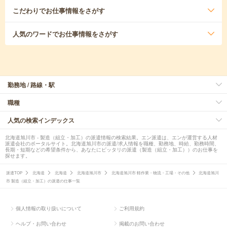
こだわり
でお仕事情報をさがす
人気のワード
でお仕事情報をさがす
勤務地 / 路線・駅
職種
人気の検索インデックス
北海道旭川市 - 製造（組立・加工）の派遣情報の検索結果。エン派遣は、エンが運営する人材
派遣会社のポータルサイト。北海道旭川市の派遣/求人情報を職種、勤務地、時給、勤務時間、
長期・短期などの希望条件から、あなたにピッタリの派遣（製造（組立・加工））のお仕事を
探せます。
派遣TOP
北海道
北海道
北海道旭川市
北海道旭川市 軽作業・物流・工場・その他
北海道旭川
市 製造（組立・加工）の派遣の仕事一覧
個人情報の取り扱いについて
ご利用規約
ヘルプ・お問い合わせ
掲載のお問い合わせ