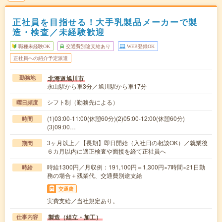
正社員を目指せる！大手乳製品メーカーで製
造・検査／未経験歓迎
職種未経験OK
交通費別途支給あり
WEB登録OK
正社員への紹介予定派遣
北海道旭川市
勤務地
永山駅から車3分／旭川駅から車17分
シフト制（勤務先による）
曜日頻度
(1)03:00-11:00(休憩60分)(2)05:00-12:00(休憩60分)
時間
(3)09:00…
3ヶ月以上／【長期】即日開始（入社日の相談OK）／就業後
期間
６カ月以内に適正検査や面接を経て正社員へ
時給1300円／月収例：191,100円＝1,300円×7時間×21日勤
時給
務の場合＋残業代、交通費別途支給
交通費
実費支給／当社規定あり。
製造（組立・加工）
仕事内容