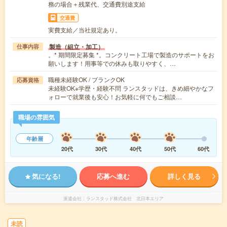
務の場合＋残業代、交通費別途支給
交通費
実費支給／当社規定あり。
製造（組立・加工）
仕事内容
。* 期間限定募集 *。コンクリート工場で製造のサポートをお
願いします！用事等での休みも取りやすく、…
職種未経験OK / ブランクOK
応募資格
未経験OK※学歴・経験不問 ランスタッドは、きめ細やかなフ
ォローで就業後も安心！お気軽に何でもご相談…
職場の雰囲気
年齢層
20代
30代
40代
50代
60代
気になる!
応募へ進む
詳しく見る
派遣会社
ランスタッド株式会社 北日本エリア
未読