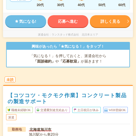
20代
30代
40代
50代
60代
気になる!
応募へ進む
詳しく見る
派遣会社
ランスタッド株式会社 北日本エリア
興味があったら「★気になる！」をタップ！
「気になる！」を押しておくと、派遣会社から
「面談確約」
や
「応募歓迎」
が届きます！
未読
【コツコツ・モクモク作業】コンクリート製品
の製造サポート
職種未経験OK
交通費別途支給あり
土日祝日が休み
WEB登録OK
派遣
北海道旭川市
勤務地
旭川駅から車20分