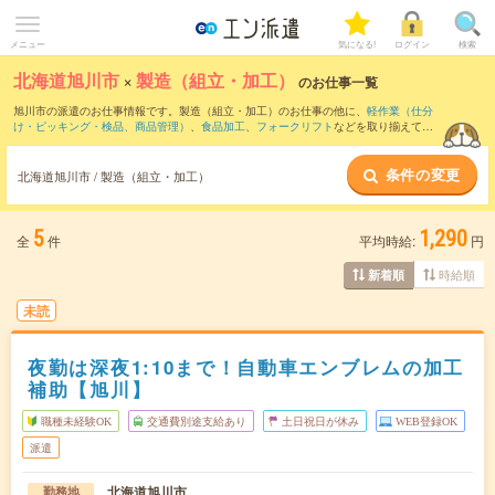
メニュー
気になる!
ログイン
検索
北海道旭川市
×
製造（組立・加工）
のお仕事一覧
旭川市の派遣のお仕事情報です。製造（組立・加工）のお仕事の他に、
軽作業（仕分
け・ピッキング・検品、商品管理）
、
食品加工
、
フォークリフト
などを取り揃えてい
ます。さらに、
短期
・
単発
などの期間や、
職種未経験OK
などのこだわり条件で絞り込
んでいただけます。職種辞典：
製造（組立・加工）のお仕事とは？とは？
条件の変更
北海道旭川市 / 製造（組立・加工）
5
1,290
全
件
平均時給:
円
時給順
新着順
未読
夜勤は深夜1:10まで！自動車エンブレムの加工
補助【旭川】
職種未経験OK
交通費別途支給あり
土日祝日が休み
WEB登録OK
派遣
北海道旭川市
勤務地