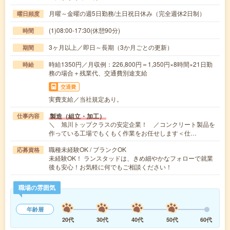
月曜～金曜の週5日勤務/土日祝日休み（完全週休2日制）
曜日頻度
(1)08:00-17:30(休憩90分)
時間
3ヶ月以上／即日～長期（3か月ごとの更新）
期間
時給1350円／月収例：226,800円＝1,350円×8時間×21日勤
時給
務の場合＋残業代、交通費別途支給
交通費
実費支給／当社規定あり。
製造（組立・加工）
仕事内容
＼ 旭川トップクラスの安定企業！ ／コンクリート製品を
作っている工場でもくもく作業をお任せします＜仕…
職種未経験OK / ブランクOK
応募資格
未経験OK！ ランスタッドは、きめ細やかなフォローで就業
後も安心！お気軽に何でもご相談ください！
職場の雰囲気
年齢層
20代
30代
40代
50代
60代