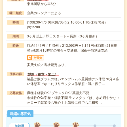
東旭川駅から車6分
企業カレンダーによる
曜日頻度
(1)08:30-17:40(休憩70分)(2)16:00-01:10(休憩70分)
時間
(3)15:00…
3ヶ月以上／即日スタート～長期（3ヶ月更新）
期間
時給1141円／月収例：213,093円＝1,141円×8時間×21日勤
時給
務+残業月15時間の場合＋交通費、深夜手当別途支給
交通費
実費支給／当社規定あり。
製造（組立・加工）
仕事内容
製品は数グラムの軽いエンブレム＆重労働ナシ休憩70分＆広
い休憩室でゆったりリラックス作業服・靴・帽子…
職種未経験OK / ブランクOK / 英語力不要
応募資格
未経験OK※学歴・経験不問 ランスタッドは、きめ細やかなフ
ォローで就業後も安心！お気軽に何でもご相談…
職場の雰囲気
年齢層