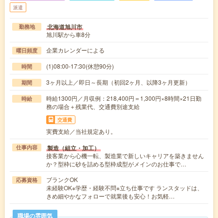
派遣
北海道旭川市
勤務地
旭川駅から車8分
企業カレンダーによる
曜日頻度
(1)08:00-17:30(休憩90分)
時間
3ヶ月以上／即日～長期（初回2ヶ月、以降3ヶ月更新）
期間
時給1300円／月収例：218,400円＝1,300円×8時間×21日勤
時給
務の場合＋残業代、交通費別途支給
交通費
実費支給／当社規定あり。
製造（組立・加工）
仕事内容
接客業から心機一転、製造業で新しいキャリアを築きません
か？型枠に砂を詰める型枠成型がメインのお仕事で…
ブランクOK
応募資格
未経験OK※学歴・経験不問※立ち仕事です ランスタッドは、
きめ細やかなフォローで就業後も安心！お気軽…
職場の雰囲気