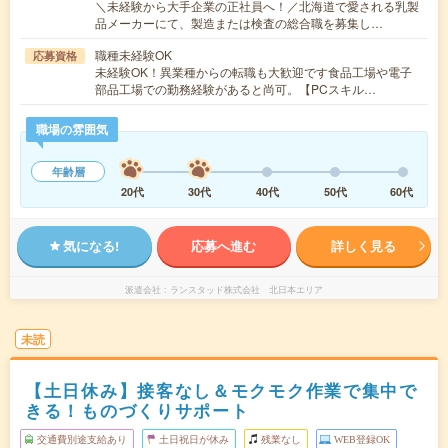
＼未経験から大手企業の正社員へ！／北海道で愛される乳製
品メーカーにて、製造または検査の総合職を募集し…
職種未経験OK
応募資格
未経験OK！異業種からの転職も大歓迎です食品工場や電子
部品工場での勤務経験があると尚可。【PCスキル…
職場の雰囲気
年齢層
20代
30代
40代
50代
60代
気になる!
応募へ進む
詳しく見る
派遣会社
ランスタッド株式会社 北日本エリア
未読
【土日休み】接客なし＆モクモク作業で集中で
きる！ものづくりサポート
交通費別途支給あり
土日祝日が休み
残業なし
WEB登録OK