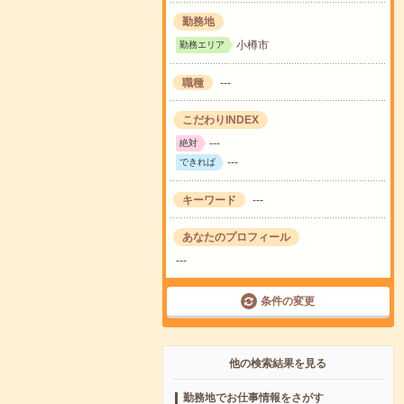
勤務地
小樽市
勤務エリア
職種
---
こだわりINDEX
---
絶対
---
できれば
キーワード
---
あなたのプロフィール
---
条件の変更
他の検索結果を見る
勤務地でお仕事情報をさがす