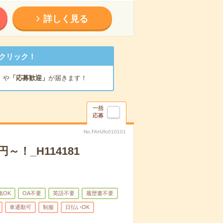
詳しく見る
クリック！
」
や
「応募歓迎」
が届きます！
一括
応募
No.FAHJfo010101
！_H114181
緒OK
OA不要
英語不要
履歴書不要
車通勤可
制服
日払いOK