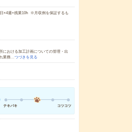
週5日×4週+残業10h ※月収例を保証するも
所における加工計画についての管理・出
れ業務…
つづきを見る
テキパキ
コツコツ