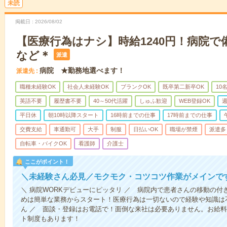
未読
掲載日
2026/08/02
【医療行為はナシ】時給1240円！病院
など＊
派遣
病院 ★勤務地選べます！
派遣先
職種未経験OK
社会人未経験OK
ブランクOK
既卒第二新卒OK
10
英語不要
履歴書不要
40～50代活躍
しゅふ歓迎
WEB登録OK
週
平日休
朝10時以降スタート
16時前までの仕事
17時前までの仕事
交費支給
車通勤可
大手
制服
日払いOK
職場が禁煙
派遣多
自転車・バイクOK
看護師
介護士
ここがポイント！
＼未経験さん必見／モクモク・コツコツ作業がメインで
＼ 病院WORKデビューにピッタリ ／ 病院内で患者さんの移動の
めは簡単な業務からスタート！医療行為は一切ないので経験や知識は
ん ／ 面談・登録はお電話で！面倒な来社は必要ありません。お給料
ト制度もあります！