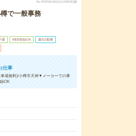
No.RSFHK260221159D/札幌
小樽で一般事務
不要
WEB登録OK
週5日勤務
お仕事
駐車場無料)/小樽市天神▼メーカーでの事
録OK