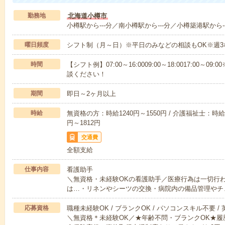
勤務地
北海道小樽市
小樽駅から---分／南小樽駅から---分／小樽築港駅から--
曜日頻度
シフト制（月～日）※平日のみなどの相談もOK※週3
時間
【シフト例】07:00～16:0009:00～18:0017:00
談ください！
期間
即日～2ヶ月以上
時給
無資格の方：時給1240円～1550円 / 介護福祉士：時給1
円～1812円
交通費
全額支給
仕事内容
看護助手
＼無資格・未経験OKの看護助手／医療行為は一切行
は…・リネンやシーツの交換・病院内の備品管理やチ
応募資格
職種未経験OK / ブランクOK / パソコンスキル不要 /
＼無資格＊未経験OK／★年齢不問・ブランクOK★履