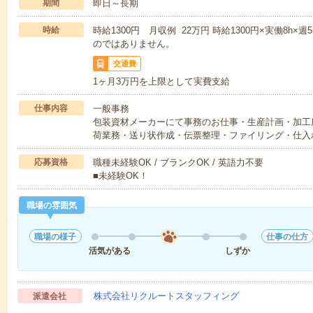
期間
即日～長期
時給
時給1300円 月収例 22万円 時給1300円×実働8h×
のではありません。
交通費
1ヶ月3万円を上限として実費支給
仕事内容
一般事務
包装資材メーカーにて事務のお仕事・生産計画・加工
荷業務・送り状作成・伝票整理・ファイリング・仕入
応募資格
職種未経験OK / ブランクOK / 英語力不要
■未経験OK！
職場の雰囲気
職場の様子
仕事の仕方
活気がある
しずか
株式会社リクルートスタッフィング
派遣会社