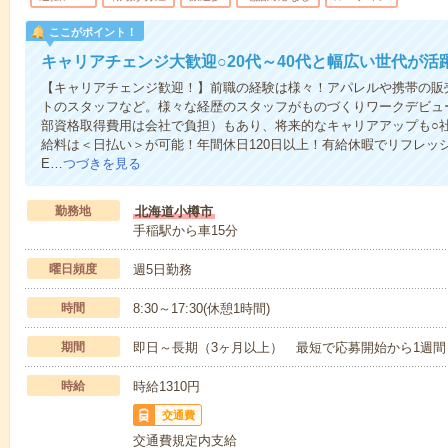
ここがポイント！
キャリアチェンジ大歓迎○20代～40代と幅広い世代が活
【キャリアチェンジ歓迎！】前職の経験は様々！アパレルや携帯の販
トのスタッフなど。様々な経歴のスタッフがものづくりワークデビュ
部資格取得費用は会社で負担）もあり、将来的なキャリアアップも○
給料は＜日払い＞が可能！年間休日120日以上！有給休暇でリフレッ
E…
つづきを見る
勤務地
北海道小樽市
手稲駅から車15分
曜日頻度
週5日勤務
時間
8:30～17:30(休憩1時間)
期間
即日～長期（3ヶ月以上） 最短で応募開始から1週間
時給
時給1310円
交通費
交通費規定内支給