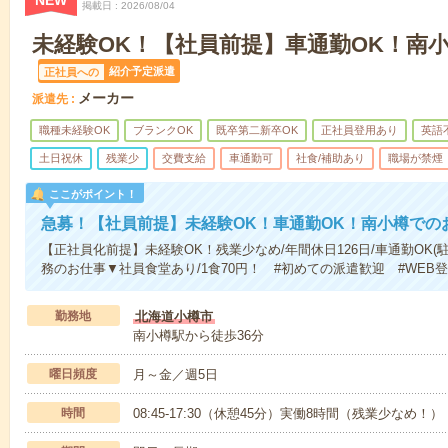
NEW
掲載日
2026/08/04
未経験OK！【社員前提】車通勤OK！南
紹介予定派遣
正社員への
メーカー
派遣先
職種未経験OK
ブランクOK
既卒第二新卒OK
正社員登用あり
英語
土日祝休
残業少
交費支給
車通勤可
社食/補助あり
職場が禁煙
ここがポイント！
急募！【社員前提】未経験OK！車通勤OK！南小樽での
【正社員化前提】未経験OK！残業少なめ/年間休日126日/車通勤OK(
務のお仕事▼社員食堂あり/1食70円！ #初めての派遣歓迎 #WEB登
勤務地
北海道小樽市
南小樽駅から徒歩36分
曜日頻度
月～金／週5日
時間
08:45-17:30（休憩45分）実働8時間（残業少なめ！）