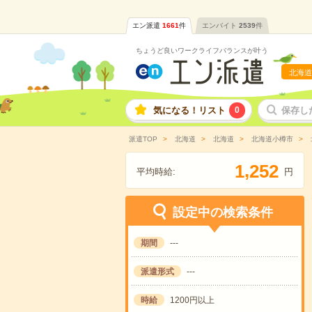
エン派遣
1661
件
エンバイト
2539
件
ちょうど良いワークライフバランスが叶う
北海道
気になる！リスト
0
保存し
派遣TOP
北海道
北海道
北海道小樽市
,
1
2
5
2
平均時給:
円
設定中の検索条件
期間
---
派遣形式
---
時給
1200円以上