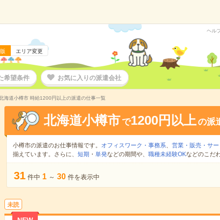
ヘル
版
エリア変更
た希望条件
お気に入りの派遣会社
北海道小樽市 時給1200円以上の派遣の仕事一覧
北海道小樽市
1200円以上
で
の派
小樽市の派遣のお仕事情報です。
オフィスワーク・事務系
、
営業・販売・サー
揃えています。さらに、
短期
・
単発
などの期間や、
職種未経験OK
などのこだ
31
1
30
件中
～
件を表示中
未読