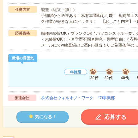
仕事内容
製造（組立・加工）
手稲駅から送迎あり！私有車通勤も可能！ 食肉加工
ク作業が好きな人にピッタリ！ 【おしごと内容】・
応募資格
職種未経験OK / ブランクOK / パソコンスキル不要 /
＜未経験OK！＞＃学歴不問＃髪色・髪型自由！○応募
メールにてweb登録のご案内↓担当よりご希望条件の
職場の雰囲気
年齢層
20代
30代
40代
株式会社ウィルオブ・ワーク FO事業部
派遣会社
応募する
気になる！