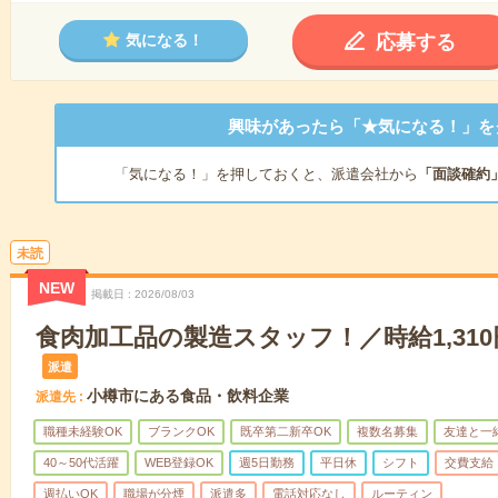
応募する
気になる！
興味があったら「★気になる！」を
「気になる！」を押しておくと、派遣会社から
「面談確約
未読
NEW
掲載日
2026/08/03
食肉加工品の製造スタッフ！／時給1,310円～
派遣
小樽市にある食品・飲料企業
派遣先
職種未経験OK
ブランクOK
既卒第二新卒OK
複数名募集
友達と一
40～50代活躍
WEB登録OK
週5日勤務
平日休
シフト
交費支給
週払いOK
職場が分煙
派遣多
電話対応なし
ルーティン