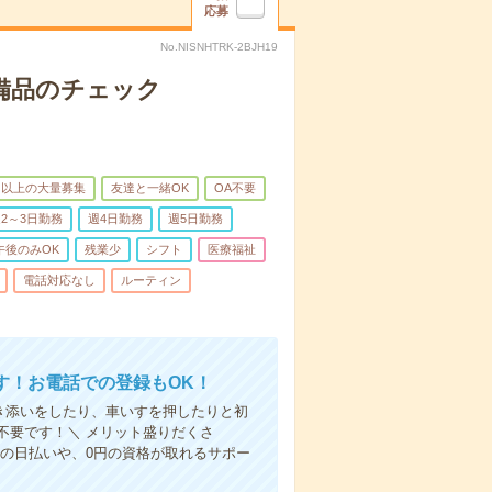
応募
No.NISNHTRK-2BJH19
で備品のチェック
名以上の大量募集
友達と一緒OK
OA不要
2～3日勤務
週4日勤務
週5日勤務
午後のみOK
残業少
シフト
医療福祉
電話対応なし
ルーティン
す！お電話での登録もOK！
付き添いをしたり、車いすを押したりと初
不要です！＼ メリット盛りだくさ
の日払いや、0円の資格が取れるサポー