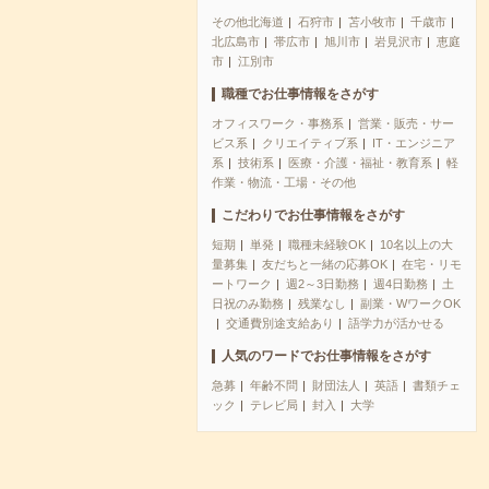
その他北海道
石狩市
苫小牧市
千歳市
北広島市
帯広市
旭川市
岩見沢市
恵庭
市
江別市
職種でお仕事情報をさがす
オフィスワーク・事務系
営業・販売・サー
ビス系
クリエイティブ系
IT・エンジニア
系
技術系
医療・介護・福祉・教育系
軽
作業・物流・工場・その他
こだわりでお仕事情報をさがす
短期
単発
職種未経験OK
10名以上の大
量募集
友だちと一緒の応募OK
在宅・リモ
ートワーク
週2～3日勤務
週4日勤務
土
日祝のみ勤務
残業なし
副業・WワークOK
交通費別途支給あり
語学力が活かせる
人気のワードでお仕事情報をさがす
急募
年齢不問
財団法人
英語
書類チェ
ック
テレビ局
封入
大学