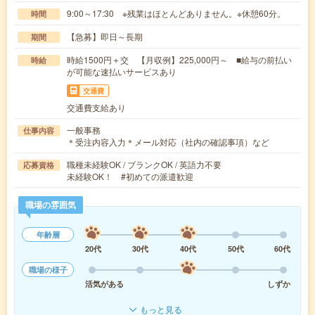
9:00～17:30 ※残業はほとんどありません。※休憩60分。
時間
【急募】即日～長期
期間
時給1500円＋交 【月収例】225,000円～ ■給与の前払い
時給
が可能な速払いサービスあり
交通費
交通費支給あり
一般事務
仕事内容
＊受注内容入力＊メール対応（社内の確認事項）など
職種未経験OK / ブランクOK / 英語力不要
応募資格
未経験OK！ #初めての派遣歓迎
職場の雰囲気
年齢層
20代
30代
40代
50代
60代
職場の様子
活気がある
しずか
もっと見る