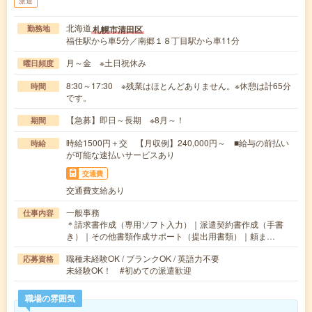
派遣
北海道
札幌市清田区
勤務地
福住駅から車5分／南郷１８丁目駅から車11分
月～金 ※土日祝休み
曜日頻度
8:30～17:30 ※残業はほとんどありません。※休憩は計65分
時間
です。
【急募】即日～長期 ※8月～！
期間
時給1500円＋交 【月収例】240,000円～ ■給与の前払い
時給
が可能な速払いサービスあり
交通費
交通費支給あり
一般事務
仕事内容
＊請求書作成（専用ソフト入力）｜派遣契約書作成（手書
き）｜その他書類作成サポート（提出用書類）｜頼ま…
職種未経験OK / ブランクOK / 英語力不要
応募資格
未経験OK！ #初めての派遣歓迎
職場の雰囲気