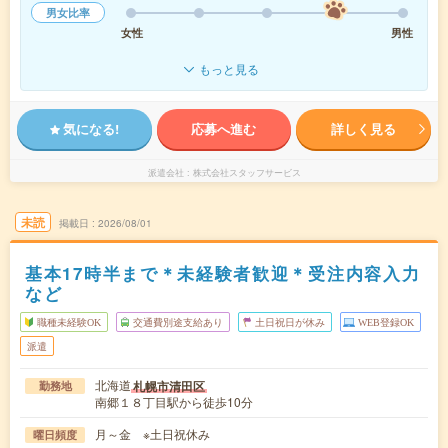
男女比率
女性
男性
もっと見る
気になる!
応募へ進む
詳しく見る
派遣会社
株式会社スタッフサービス
未読
掲載日
2026/08/01
基本17時半まで＊未経験者歓迎＊受注内容入力
など
職種未経験OK
交通費別途支給あり
土日祝日が休み
WEB登録OK
派遣
北海道
札幌市清田区
勤務地
南郷１８丁目駅から徒歩10分
月～金 ※土日祝休み
曜日頻度