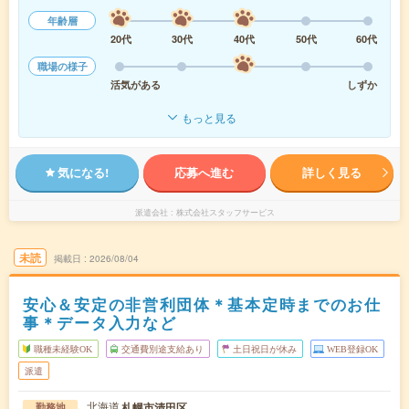
年齢層
20代
30代
40代
50代
60代
職場の様子
活気がある
しずか
もっと見る
気になる!
応募へ進む
詳しく見る
派遣会社
株式会社スタッフサービス
未読
掲載日
2026/08/04
安心＆安定の非営利団体＊基本定時までのお仕
事＊データ入力など
職種未経験OK
交通費別途支給あり
土日祝日が休み
WEB登録OK
派遣
北海道
札幌市清田区
勤務地