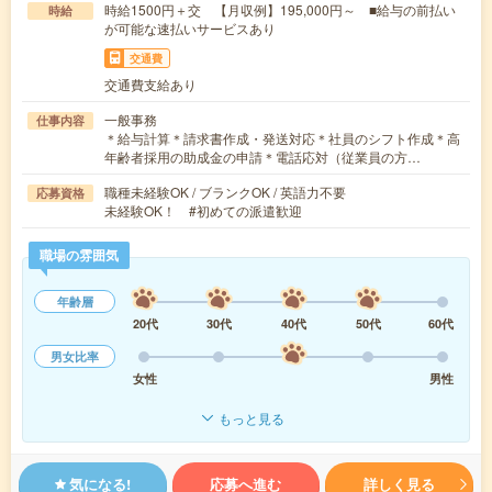
時給1500円＋交 【月収例】195,000円～ ■給与の前払い
時給
が可能な速払いサービスあり
交通費
交通費支給あり
一般事務
仕事内容
＊給与計算＊請求書作成・発送対応＊社員のシフト作成＊高
年齢者採用の助成金の申請＊電話応対（従業員の方…
職種未経験OK / ブランクOK / 英語力不要
応募資格
未経験OK！ #初めての派遣歓迎
職場の雰囲気
年齢層
20代
30代
40代
50代
60代
男女比率
女性
男性
もっと見る
気になる!
応募へ進む
詳しく見る