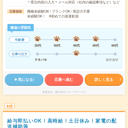
＊受注内容の入力＊メール対応（社内の確認事項など）など
職種未経験OK / ブランクOK / 英語力不要
応募資格
未経験OK！ #初めての派遣歓迎
職場の雰囲気
年齢層
20代
30代
40代
50代
60代
仕事の仕方
テキパキ
コツコツ
気になる!
応募へ進む
詳しく見る
派遣会社
株式会社スタッフサービス
未読
給与即払いOK！高時給！土日休み！家電の配
送補助等