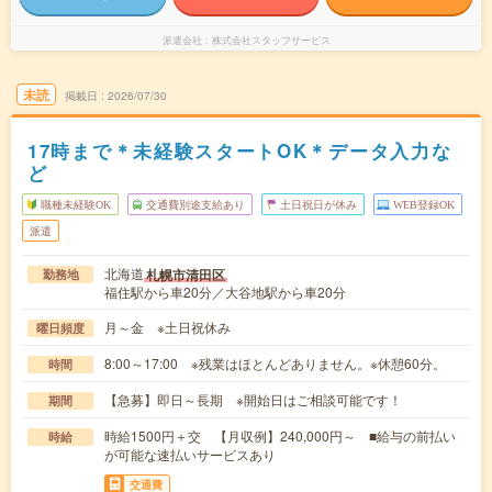
派遣会社
株式会社スタッフサービス
未読
掲載日
2026/07/30
17時まで＊未経験スタートOK＊データ入力な
ど
職種未経験OK
交通費別途支給あり
土日祝日が休み
WEB登録OK
派遣
北海道
札幌市清田区
勤務地
福住駅から車20分／大谷地駅から車20分
月～金 ※土日祝休み
曜日頻度
8:00～17:00 ※残業はほとんどありません。※休憩60分。
時間
【急募】即日～長期 ※開始日はご相談可能です！
期間
時給1500円＋交 【月収例】240,000円～ ■給与の前払い
時給
が可能な速払いサービスあり
交通費