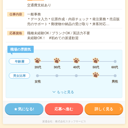
交通費支給あり
一般事務
仕事内容
＊データ入力＊伝票作成・内容チェック＊発注業務＊売店販
売のサポート＊郵便物や納品の受け取り＊来客対応…
職種未経験OK / ブランクOK / 英語力不要
応募資格
未経験OK！ #初めての派遣歓迎
職場の雰囲気
年齢層
20代
30代
40代
50代
60代
男女比率
女性
男性
もっと見る
気になる!
応募へ進む
詳しく見る
派遣会社
株式会社スタッフサービス