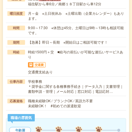
福住駅から車6分／南郷１８丁目駅から車12分
月～金 ※土日祝休み ※土曜出勤（企業カレンダー）もあり
曜日頻度
ます。
9:00～17:30 ※休憩は45分。土曜日は9時～13時も相談可能
時間
です。
【急募】即日～長期 ※開始日はご相談可能です！
期間
時給1500円＋交 ■給与の前払いが可能な速払いサービスあ
時給
り
交通費
交通費支給あり
学校事務
仕事内容
＊奨学金に関する各種事務手続き｜データ入力｜文書管理｜
書類申請・管理｜メール対応｜窓口対応｜電話応対…
職種未経験OK / ブランクOK / 英語力不要
応募資格
未経験OK！ #初めての派遣歓迎
職場の雰囲気
年齢層