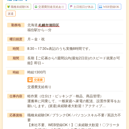
職種未経験OK
交通費別途支給あり
土日祝日が休み
WEB登録OK
派遣
北海道
札幌市清田区
勤務地
福住駅から---分
月～金・祝
曜日頻度
8:30～17:30※表記のうち実働8時間です。
時間
長期【ご応募から1週間以内(最短2日目)のスピード就業が可
期間
能】即日～
時給1300円
時給
交通費
交通費支給有り
軽作業（仕分け・ピッキング・検品、商品管理）
仕事内容
運搬車に同乗して、一般家庭へ家電の配送、設置作業等をお
願いします。(派遣)未経験者大歓迎！アクティブ…
職種未経験OK / ブランクOK / パソコンスキル不要 / 英語力不
応募資格
要
【来社不要、WEB登録OK！】〇未経験大歓迎！〇フリータ