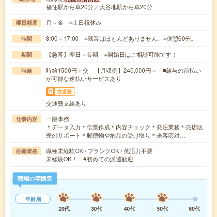
福住駅から車20分／大谷地駅から車20分
月～金 ※土日祝休み
曜日頻度
8:00～17:00 ※残業はほとんどありません。※休憩60分。
時間
【急募】即日～長期 ※開始日はご相談可能です！
期間
時給1500円＋交 【月収例】240,000円～ ■給与の前払い
時給
が可能な速払いサービスあり
交通費
交通費支給あり
一般事務
仕事内容
＊データ入力＊伝票作成＊内容チェック＊発注業務＊売店販
売のサポート＊郵便物や納品の受け取り＊来客応対…
職種未経験OK / ブランクOK / 英語力不要
応募資格
未経験OK！ #初めての派遣歓迎
職場の雰囲気
年齢層
20代
30代
40代
50代
60代