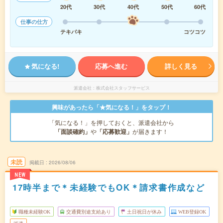
20代
30代
40代
50代
60代
仕事の仕方
テキパキ
コツコツ
気になる!
応募へ進む
詳しく見る
派遣会社
株式会社スタッフサービス
興味があったら「★気になる！」をタップ！
「気になる！」を押しておくと、派遣会社から
「面談確約」
や
「応募歓迎」
が届きます！
未読
掲載日
2026/08/06
NEW
17時半まで＊未経験でもOK＊請求書作成など
職種未経験OK
交通費別途支給あり
土日祝日が休み
WEB登録OK