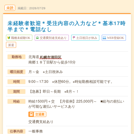
未読
掲載日
2026/07/29
未経験者歓迎＊受注内容の入力など＊基本17時
半まで＊電話なし
職種未経験OK
交通費別途支給あり
土日祝日が休み
WEB登録OK
派遣
北海道
札幌市清田区
勤務地
南郷１８丁目駅から徒歩10分
月～金 ※土日祝休み
曜日頻度
9:00～17:30 ※休憩60分。※時短勤務相談可能です。
時間
【急募】即日～長期 ※8月～！
期間
時給1500円＋交 【月収例】225,000円～ ■給与の前払い
時給
が可能な速払いサービスあり
交通費
交通費支給あり
一般事務
仕事内容