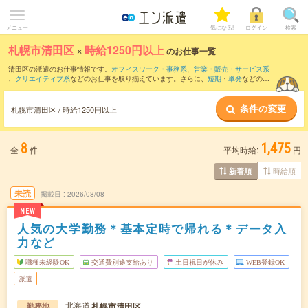
メニュー
気になる!
ログイン
検索
札幌市清田区
×
時給1250円以上
のお仕事一覧
清田区の派遣のお仕事情報です。
オフィスワーク・事務系
、
営業・販売・サービス系
、
クリエイティブ系
などのお仕事を取り揃えています。さらに、
短期
・
単発
などの期
間や、
職種未経験OK
などのこだわり条件で絞り込んでいただけます。
条件の変更
札幌市清田区 / 時給1250円以上
8
1,475
全
件
平均時給:
円
時給順
新着順
未読
掲載日
2026/08/08
NEW
人気の大学勤務＊基本定時で帰れる＊データ入
力など
職種未経験OK
交通費別途支給あり
土日祝日が休み
WEB登録OK
派遣
北海道
札幌市清田区
勤務地