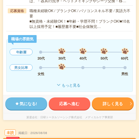
は、・器具の洗浄・ベットメイキングやシーツ交換・移…
職種未経験OK / ブランクOK / パソコンスキル不要 / 英語力不
応募資格
要
■無資格・未経験OK！■年齢・学歴不問！ブランクOK!■10名
以上採用予定！■履歴書不要■社会保険完…
職場の雰囲気
年齢層
20代
30代
40代
50代
60代
男女比率
女性
男性
もっと見る
気になる!
応募へ進む
詳しく見る
派遣会社
日研トータルソーシング株式会社 メディカルケア事業部
未読
掲載日
2026/08/08