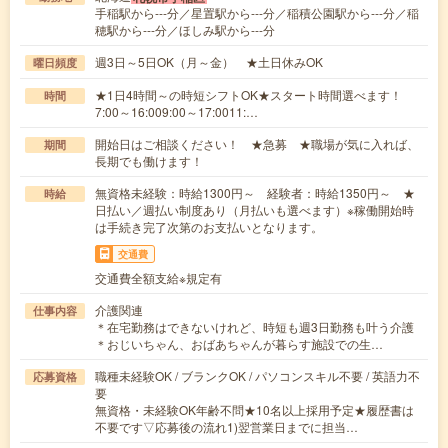
手稲駅から---分／星置駅から---分／稲積公園駅から---分／稲
穂駅から---分／ほしみ駅から---分
週3日～5日OK（月～金） ★土日休みOK
曜日頻度
★1日4時間～の時短シフトOK★スタート時間選べます！
時間
7:00～16:009:00～17:0011:…
開始日はご相談ください！ ★急募 ★職場が気に入れば、
期間
長期でも働けます！
無資格未経験：時給1300円～ 経験者：時給1350円～ ★
時給
日払い／週払い制度あり（月払いも選べます）※稼働開始時
は手続き完了次第のお支払いとなります。
交通費
交通費全額支給※規定有
介護関連
仕事内容
＊在宅勤務はできないけれど、時短も週3日勤務も叶う介護
＊おじいちゃん、おばあちゃんが暮らす施設での生…
職種未経験OK / ブランクOK / パソコンスキル不要 / 英語力不
応募資格
要
無資格・未経験OK年齢不問★10名以上採用予定★履歴書は
不要です▽応募後の流れ1)翌営業日までに担当…