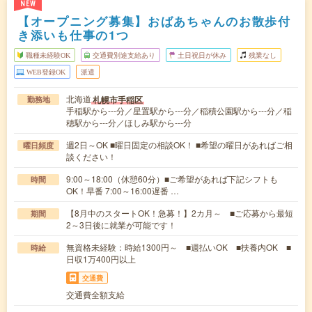
NEW
【オープニング募集】おばあちゃんのお散歩付
き添いも仕事の1つ
職種未経験OK
交通費別途支給あり
土日祝日が休み
残業なし
WEB登録OK
派遣
北海道
札幌市手稲区
勤務地
手稲駅から---分／星置駅から---分／稲積公園駅から---分／稲
穂駅から---分／ほしみ駅から---分
週2日～OK ■曜日固定の相談OK！ ■希望の曜日があればご相
曜日頻度
談ください！
9:00～18:00（休憩60分）■ご希望があれば下記シフトも
時間
OK！早番 7:00～16:00遅番 …
【8月中のスタートOK！急募！】2カ月～ ■ご応募から最短
期間
2～3日後に就業が可能です！
無資格未経験：時給1300円～ ■週払いOK ■扶養内OK ■
時給
日収1万400円以上
交通費
交通費全額支給