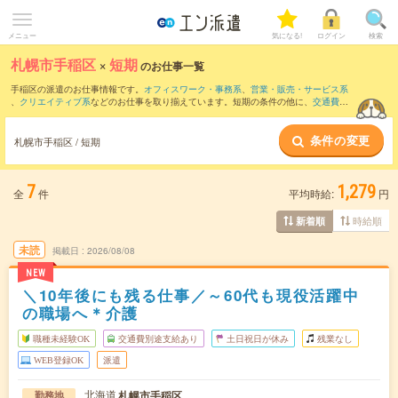
メニュー
気になる!
ログイン
検索
札幌市手稲区
×
短期
のお仕事一覧
手稲区の派遣のお仕事情報です。
オフィスワーク・事務系
、
営業・販売・サービス系
、
クリエイティブ系
などのお仕事を取り揃えています。短期の条件の他に、
交通費別
途支給あり
、
職種未経験OK
、
友だちと一緒の応募OK
などでもお探し頂けます。
条件の変更
札幌市手稲区 / 短期
7
1,279
全
件
平均時給:
円
時給順
新着順
未読
掲載日
2026/08/08
NEW
＼10年後にも残る仕事／～60代も現役活躍中
の職場へ＊介護
職種未経験OK
交通費別途支給あり
土日祝日が休み
残業なし
WEB登録OK
派遣
北海道
札幌市手稲区
勤務地