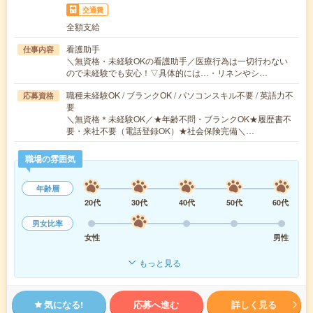
交通費
全額支給
看護助手
仕事内容
＼無資格・未経験OKの看護助手／医療行為は一切行わない
ので未経験でも安心！▽具体的には…・リネンやシ…
職種未経験OK / ブランクOK / パソコンスキル不要 / 英語力不
応募資格
要
＼無資格＊未経験OK／★年齢不問・ブランクOK★履歴書不
要・来社不要（電話登録OK）★社会保険完備＼…
職場の雰囲気
年齢層
20代
30代
40代
50代
60代
男女比率
女性
男性
もっと見る
気になる!
応募へ進む
詳しく見る