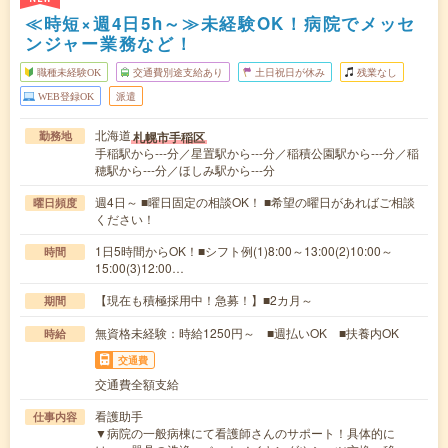
≪時短×週4日5h～≫未経験OK！病院でメッセ
ンジャー業務など！
職種未経験OK
交通費別途支給あり
土日祝日が休み
残業なし
WEB登録OK
派遣
北海道
札幌市手稲区
勤務地
手稲駅から---分／星置駅から---分／稲積公園駅から---分／稲
穂駅から---分／ほしみ駅から---分
週4日～ ■曜日固定の相談OK！ ■希望の曜日があればご相談
曜日頻度
ください！
1日5時間からOK！■シフト例(1)8:00～13:00(2)10:00～
時間
15:00(3)12:00…
【現在も積極採用中！急募！】■2カ月～
期間
無資格未経験：時給1250円～ ■週払いOK ■扶養内OK
時給
交通費
交通費全額支給
看護助手
仕事内容
▼病院の一般病棟にて看護師さんのサポート！具体的に