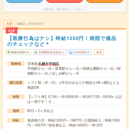
派遣会社
株式会社ニッソーネット
未読
掲載日
2026/08/07
NEW
【医療行為はナシ】時給1350円！病院で備品
のチェックなど＊
職種未経験OK
交通費別途支給あり
WEB登録OK
派遣
北海道
札幌市手稲区
勤務地
手稲駅から---分／星置駅から---分／稲積公園駅から---分／稲
穂駅から---分／ほしみ駅から---分
シフト制（月～日） ※平日のみなどの相談もOK ※週3なども
曜日頻度
相談OK
【シフト例】07:00～16:0009:00～18:0017:00～09:00※ 上記
時間
は一例です！そ…
即日～2ヶ月以上
期間
無資格の方：時給1350円～1687円 / 介護福祉士：時給1550
時給
円～1937円 / 初任者以上：時給1450円～1812円