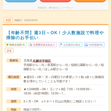
派遣会社
株式会社ニッソーネット
未読
掲載日
2026/08/02
【年齢不問】週3日～OK！少人数施設で料理や
掃除のお手伝い
職種未経験OK
交通費別途支給あり
土日祝日が休み
WEB登録OK
派遣
北海道
札幌市手稲区
勤務地
手稲駅から---分／星置駅から---分／稲積公園駅から---分／稲
穂駅から---分／ほしみ駅から---分
★週3日～OK！ 月～日曜日での希望シフト制 ※徐々に勤務回
曜日頻度
数を増やしていくことも可能です！
★1日6時間～OK！【シフト例】7:00～13:009:00～
時間
18:00（休憩1時間）12:00～1…
2ヶ月～OK ※スタート日はお気軽にご相談ください！
期間
時給1100円～
時給