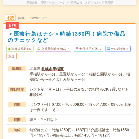
派遣会社
日研トータルソーシング株式会社 メディカルケア事業部
未読
掲載日
2026/08/07
NEW
＜医療行為はナシ＞時給1350円！病院で備品
のチェックなど
職種未経験OK
交通費別途支給あり
土日祝日が休み
WEB登録OK
派遣
北海道
札幌市手稲区
勤務地
手稲駅から---分／星置駅から---分／稲積公園駅から---分／稲
穂駅から---分／ほしみ駅から---分
シフト制（月～日） ※平日のみなどの相談もOK ※週3なども
曜日頻度
相談OK
【シフト例】07:00～16:0009:00～18:0017:00～09:00※ 上記
時間
は一例です！そ…
即日～2ヶ月以上
期間
無資格の方：時給1350円～1687円 / 介護福祉士：時給1550
時給
円～1937円 / 初任者以上：時給1450円～1812円