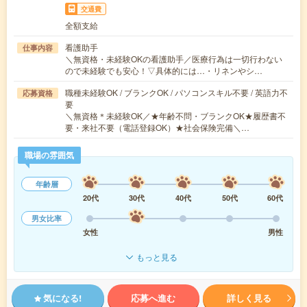
交通費
全額支給
看護助手
仕事内容
＼無資格・未経験OKの看護助手／医療行為は一切行わない
ので未経験でも安心！▽具体的には…・リネンやシ…
職種未経験OK / ブランクOK / パソコンスキル不要 / 英語力不
応募資格
要
＼無資格＊未経験OK／★年齢不問・ブランクOK★履歴書不
要・来社不要（電話登録OK）★社会保険完備＼…
職場の雰囲気
年齢層
20代
30代
40代
50代
60代
男女比率
女性
男性
もっと見る
気になる!
応募へ進む
詳しく見る