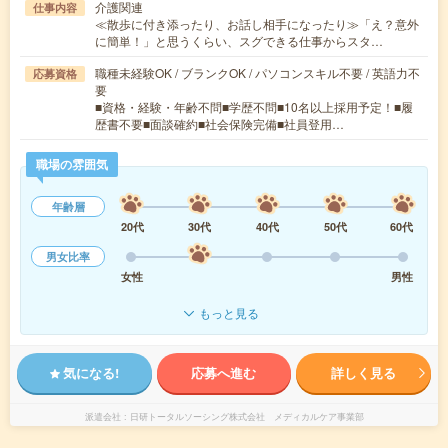
介護関連
仕事内容
≪散歩に付き添ったり、お話し相手になったり≫「え？意外
に簡単！」と思うくらい、スグできる仕事からスタ…
職種未経験OK / ブランクOK / パソコンスキル不要 / 英語力不
応募資格
要
■資格・経験・年齢不問■学歴不問■10名以上採用予定！■履
歴書不要■面談確約■社会保険完備■社員登用…
職場の雰囲気
年齢層
20代
30代
40代
50代
60代
男女比率
女性
男性
もっと見る
気になる!
応募へ進む
詳しく見る
派遣会社
日研トータルソーシング株式会社 メディカルケア事業部