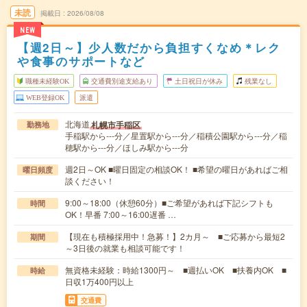
未読
掲載日
2026/08/08
NEW
【週2日～】少人数だから負担すくなめ＊レク
や食事のサポートなど
職種未経験OK
交通費別途支給あり
土日祝日が休み
残業なし
WEB登録OK
派遣
北海道
札幌市手稲区
勤務地
手稲駅から---分／星置駅から---分／稲積公園駅から---分／稲
穂駅から---分／ほしみ駅から---分
週2日～OK ■曜日固定の相談OK！ ■希望の曜日があればご相
曜日頻度
談ください！
9:00～18:00（休憩60分）■ご希望があれば下記シフトも
時間
OK！早番 7:00～16:00遅番 …
【現在も積極採用中！急募！】2カ月～ ■ご応募から最短2
期間
～3日後の就業も相談可能です！
無資格未経験：時給1300円～ ■週払いOK ■扶養内OK ■
時給
日収1万400円以上
交通費