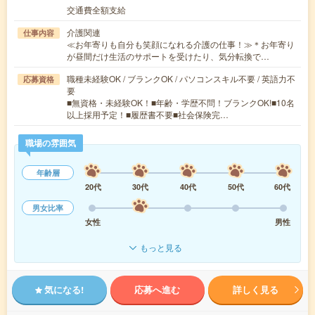
交通費全額支給
介護関連
仕事内容
≪お年寄りも自分も笑顔になれる介護の仕事！≫＊お年寄り
が昼間だけ生活のサポートを受けたり、気分転換で…
職種未経験OK / ブランクOK / パソコンスキル不要 / 英語力不
応募資格
要
■無資格・未経験OK！■年齢・学歴不問！ブランクOK!■10名
以上採用予定！■履歴書不要■社会保険完…
職場の雰囲気
年齢層
20代
30代
40代
50代
60代
男女比率
女性
男性
もっと見る
気になる!
応募へ進む
詳しく見る