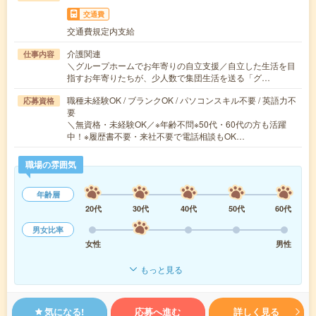
交通費
交通費規定内支給
介護関連
仕事内容
＼グループホームでお年寄りの自立支援／自立した生活を目
指すお年寄りたちが、少人数で集団生活を送る「グ…
職種未経験OK / ブランクOK / パソコンスキル不要 / 英語力不
応募資格
要
＼無資格・未経験OK／※年齢不問※50代・60代の方も活躍
中！※履歴書不要・来社不要で電話相談もOK…
職場の雰囲気
年齢層
20代
30代
40代
50代
60代
男女比率
女性
男性
もっと見る
気になる!
応募へ進む
詳しく見る