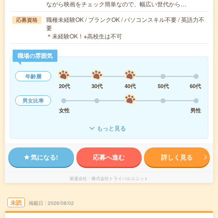
ながら映画をチェック簡単なので、幅広い世代から…
職種未経験OK / ブランクOK / パソコンスキル不要 / 英語力不
応募資格
要
＊未経験OK！※高校生は不可
職場の雰囲気
年齢層
20代
30代
40代
50代
60代
男女比率
女性
男性
もっと見る
気になる!
応募へ進む
詳しく見る
派遣会社
株式会社トライバルユニット
未読
掲載日
2026/08/02