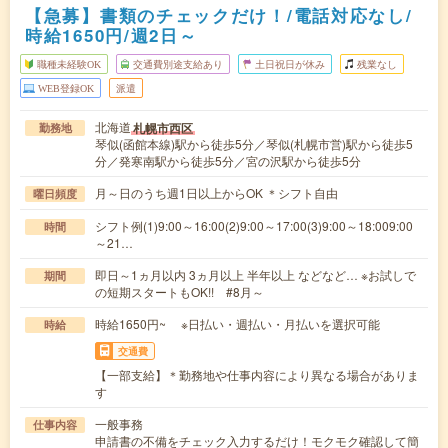
【急募】書類のチェックだけ！/電話対応なし/
時給1650円/週2日～
職種未経験OK
交通費別途支給あり
土日祝日が休み
残業なし
WEB登録OK
派遣
北海道
札幌市西区
勤務地
琴似(函館本線)駅から徒歩5分／琴似(札幌市営)駅から徒歩5
分／発寒南駅から徒歩5分／宮の沢駅から徒歩5分
月～日のうち週1日以上からOK ＊シフト自由
曜日頻度
シフト例(1)9:00～16:00(2)9:00～17:00(3)9:00～18:009:00
時間
～21…
即日～1ヵ月以内 3ヵ月以上 半年以上 などなど… ※お試しで
期間
の短期スタートもOK!! #8月～
時給1650円~ ※日払い・週払い・月払いを選択可能
時給
交通費
【一部支給】＊勤務地や仕事内容により異なる場合がありま
す
一般事務
仕事内容
申請書の不備をチェック入力するだけ！モクモク確認して簡