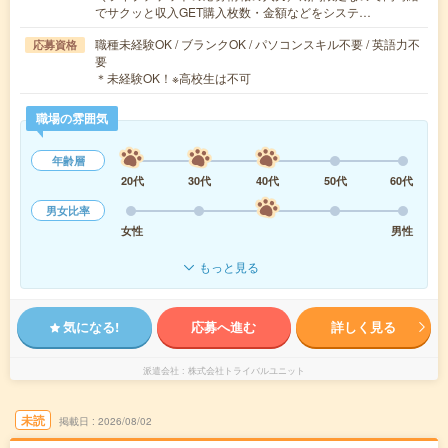
でサクッと収入GET購入枚数・金額などをシステ…
職種未経験OK / ブランクOK / パソコンスキル不要 / 英語力不
応募資格
要
＊未経験OK！※高校生は不可
職場の雰囲気
年齢層
20代
30代
40代
50代
60代
男女比率
女性
男性
もっと見る
気になる!
応募へ進む
詳しく見る
派遣会社
株式会社トライバルユニット
未読
掲載日
2026/08/02