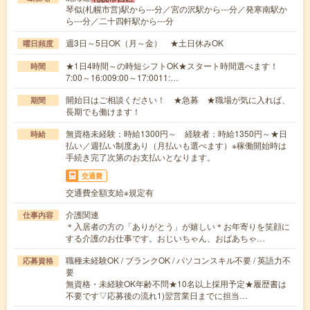
琴似(札幌市営)駅から---分／宮の沢駅から---分／発寒南駅か
ら---分／二十四軒駅から---分
週3日～5日OK（月～金） ★土日休みOK
曜日頻度
★1日4時間～の時短シフトOK★スタート時間選べます！
時間
7:00～16:009:00～17:0011:…
開始日はご相談ください！ ★急募 ★職場が気に入れば、
期間
長期でも働けます！
無資格未経験：時給1300円～ 経験者：時給1350円～★日
時給
払い／週払い制度あり（月払いも選べます）※稼働開始時は
手続き完了次第のお支払いとなります。
交通費
交通費全額支給※規定有
介護関連
仕事内容
＊入居者の方の「ありがとう」が嬉しい＊お年寄りを笑顔に
する介護のお仕事です。おじいちゃん、おばあちゃ…
職種未経験OK / ブランクOK / パソコンスキル不要 / 英語力不
応募資格
要
無資格・未経験OK年齢不問★10名以上採用予定★履歴書は
不要です▽応募後の流れ1)翌営業日までに担当…