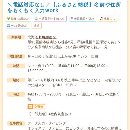
＼電話対応なし／【ふるさと納税】名前や住所
をもくもく入力work
職種未経験OK
交通費別途支給あり
土日祝日が休み
残業なし
WEB登録OK
派遣
北海道
札幌市西区
勤務地
琴似(函館本線)駅から徒歩5分／琴似(札幌市営)駅から徒歩5
分／発寒南駅から徒歩---分／宮の沢駅から徒歩---分
月～日のうち週1日以上からOK ＊シフト自由
曜日頻度
シフト例(1) 9:00～15:00(2)11:00～17:00(3)13:00～
時間
16:009:00…
即日～1ヵ月以内 3ヵ月以上 半年以上 などなど… ※お試しで
期間
の短期スタートもOK!! #8月～
時給1750円～2000円 ※日払い・週払い・月払いを選択可
時給
能
交通費
【一部支給】※社内規定あり
データ入力・タイピング
仕事内容
オフィスワークデビューにピッタリ！お任せするのは納税し