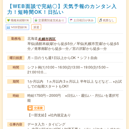
【WEB面談で完結〇】天気予報のカンタン入
力！短時間OK！日払い
職種未経験OK
交通費別途支給あり
土日祝日が休み
残業なし
WEB登録OK
派遣
北海道
札幌市西区
勤務地
琴似(函館本線)駅から徒歩5分／琴似(札幌市営)駅から徒歩5
分／発寒南駅から徒歩---分／宮の沢駅から徒歩---分
月～日のうち週1日以上からOK ＊シフト自由
曜日頻度
シフト例(1)10:00～16:00(2)13:00～19:00(3)15:00～
時間
21:0010:0…
1か月以内 1ヵ月以内 3ヵ月以上 半年以上 などなど… ※お試
期間
しでの短期スタートもOK!!
時給1750円～2000円 ※日払い・週払い・月払いを選択可
時給
能
交通費
【一部支給】※社内規定あり
データ入力・タイピング
仕事内容
＼ 文字が打てればOK！知識不要！ ／テレビやネットでおな