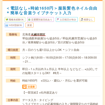
＜電話なし×時給1650円＞服装髪色ネイル自由
＊簡単な音楽ライブチケット入力
職種未経験OK
交通費別途支給あり
土日祝日が休み
残業なし
WEB登録OK
派遣
北海道
札幌市西区
勤務地
琴似(函館本線)駅から徒歩5分／琴似(札幌市営)駅から徒歩5
分／発寒南駅から徒歩5分／宮の沢駅から徒歩5分
月～日のうち週1日以上からOK ＊シフト自由
曜日頻度
シフト例(1)9:00～16:00(2)9:00～17:00(3)9:00～18:009:00
時間
～21…
即日～1ヵ月以内 3ヵ月以上 半年以上 などなど… ※お試しで
期間
の短期スタートもOK!! #8月～
時給1650円 ※日払い・週払い・月払いを選択可能
時給
交通費
【一部支給】※社内規定あり
データ入力・タイピング
仕事内容
＼ライブチケットの応募情報の入力／期間限定なので高時給