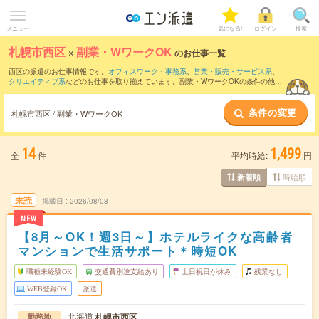
メニュー
気になる!
ログイン
検索
札幌市西区
×
副業・WワークOK
のお仕事一覧
西区の派遣のお仕事情報です。
オフィスワーク・事務系
、
営業・販売・サービス系
、
クリエイティブ系
などのお仕事を取り揃えています。副業・WワークOKの条件の他
に、
交通費別途支給あり
、
職種未経験OK
、
友だちと一緒の応募OK
などのこだわり条
件も取り揃えています。
条件の変更
札幌市西区 / 副業・WワークOK
14
1,499
全
件
平均時給:
円
時給順
新着順
未読
掲載日
2026/08/08
NEW
【8月～OK！週3日～】ホテルライクな高齢者
マンションで生活サポート＊時短OK
職種未経験OK
交通費別途支給あり
土日祝日が休み
残業なし
WEB登録OK
派遣
北海道
札幌市西区
勤務地