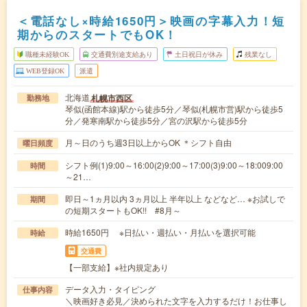
＜電話なし×時給1650円＞映画の字幕入力！短
期からのスタートでもOK！
職種未経験OK
交通費別途支給あり
土日祝日が休み
残業なし
WEB登録OK
派遣
北海道
札幌市西区
勤務地
琴似(函館本線)駅から徒歩5分／琴似(札幌市営)駅から徒歩5
分／発寒南駅から徒歩5分／宮の沢駅から徒歩5分
月～日のうち週3日以上からOK ＊シフト自由
曜日頻度
シフト例(1)9:00～16:00(2)9:00～17:00(3)9:00～18:009:00
時間
～21…
即日～1ヵ月以内 3ヵ月以上 半年以上 などなど… ※お試しで
期間
の短期スタートもOK!! #8月～
時給1650円 ※日払い・週払い・月払いを選択可能
時給
交通費
【一部支給】※社内規定あり
データ入力・タイピング
仕事内容
＼映画好き必見／決められた文字を入力するだけ！お仕事し