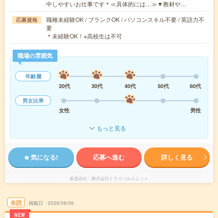
中しやすいお仕事です＊≪具体的には…≫▼教材や…
職種未経験OK / ブランクOK / パソコンスキル不要 / 英語力不
応募資格
要
＊未経験OK！※高校生は不可
職場の雰囲気
年齢層
20代
30代
40代
50代
60代
男女比率
女性
男性
もっと見る
気になる!
応募へ進む
詳しく見る
派遣会社
株式会社トライバルユニット
未読
掲載日
2026/08/06
NEW