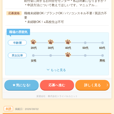
給付金に関するお問合せセンター＊私は対象になりますか？
＊申請方法について教えてほしいです。マニュアル…
職種未経験OK / ブランクOK / パソコンスキル不要 / 英語力不
応募資格
要
＊未経験OK！※高校生は不可
職場の雰囲気
年齢層
20代
30代
40代
50代
60代
男女比率
女性
男性
もっと見る
気になる!
応募へ進む
詳しく見る
派遣会社
株式会社トライバルユニット
未読
掲載日
2026/08/02