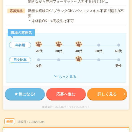
聞きながら専用フォーマットへ入力するだけ！P…
職種未経験OK / ブランクOK / パソコンスキル不要 / 英語力不
応募資格
要
＊未経験OK！※高校生は不可
職場の雰囲気
年齢層
20代
30代
40代
50代
60代
男女比率
女性
男性
もっと見る
気になる!
応募へ進む
詳しく見る
派遣会社
株式会社トライバルユニット
未読
掲載日
2026/08/04