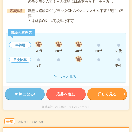
のモクモク入力！▼具体的には絵本あらすじを入力…
職種未経験OK / ブランクOK / パソコンスキル不要 / 英語力不
応募資格
要
＊未経験OK！※高校生は不可
職場の雰囲気
年齢層
20代
30代
40代
50代
60代
男女比率
女性
男性
もっと見る
気になる!
応募へ進む
詳しく見る
派遣会社
株式会社トライバルユニット
未読
掲載日
2026/08/01