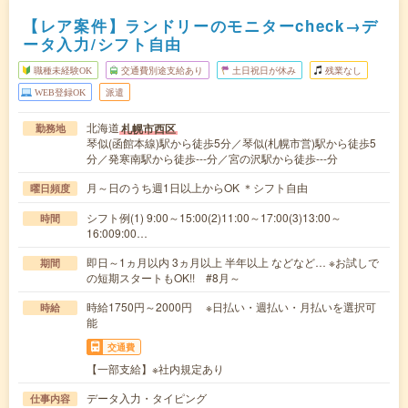
【レア案件】ランドリーのモニターcheck→デ
ータ入力/シフト自由
職種未経験OK
交通費別途支給あり
土日祝日が休み
残業なし
WEB登録OK
派遣
北海道
札幌市西区
勤務地
琴似(函館本線)駅から徒歩5分／琴似(札幌市営)駅から徒歩5
分／発寒南駅から徒歩---分／宮の沢駅から徒歩---分
月～日のうち週1日以上からOK ＊シフト自由
曜日頻度
シフト例(1) 9:00～15:00(2)11:00～17:00(3)13:00～
時間
16:009:00…
即日～1ヵ月以内 3ヵ月以上 半年以上 などなど… ※お試しで
期間
の短期スタートもOK!! #8月～
時給1750円～2000円 ※日払い・週払い・月払いを選択可
時給
能
交通費
【一部支給】※社内規定あり
データ入力・タイピング
仕事内容