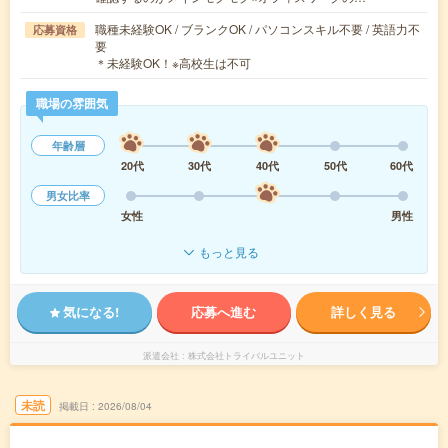
職種未経験OK / ブランクOK / パソコンスキル不要 / 英語力不
応募資格
要
＊未経験OK！※高校生は不可
職場の雰囲気
年齢層
20代
30代
40代
50代
60代
男女比率
女性
男性
もっと見る
気になる!
応募へ進む
詳しく見る
派遣会社
株式会社トライバルユニット
未読
掲載日
2026/08/04