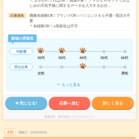
じみの天気予報に関するデータを入力するお仕…
職種未経験OK / ブランクOK / パソコンスキル不要 / 英語力不
応募資格
要
＊未経験OK！※高校生は不可
職場の雰囲気
年齢層
20代
30代
40代
50代
60代
男女比率
女性
男性
もっと見る
気になる!
応募へ進む
詳しく見る
派遣会社
株式会社トライバルユニット
未読
掲載日
2026/08/03