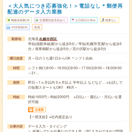
＜大人気につき応募強化！＞電話なし＊郵便再
配達のデータ入力業務
職種未経験OK
交通費別途支給あり
土日祝日が休み
残業なし
WEB登録OK
派遣
北海道
札幌市西区
勤務地
琴似(函館本線)駅から徒歩5分／琴似(札幌市営)駅から徒歩5
分／発寒南駅から徒歩5分／宮の沢駅から徒歩5分
月～日のうち週1日からOK ＊シフト自由
曜日頻度
シフト例(1)9:00～16:00(2)9:00～17:00(3)9:00～18:009:00
時間
～21…
即日～1ヵ月以内 3ヵ月以上 半年以上 などなど… ※お試しで
期間
の短期スタートもOK!! #8月～
時給1650円～時給2000円 ※日払い・週払い・月払いを選
時給
択可能
交通費
【一部支給】※社内規定あり
データ入力・タイピング
仕事内容
＼ 超激レアなお仕事なので大人気 ／PC入力ができれば問題