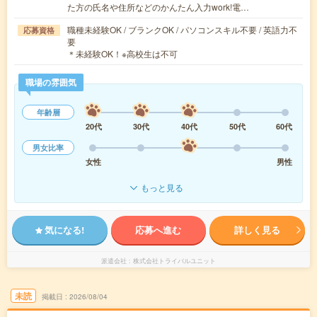
た方の氏名や住所などのかんたん入力work!電…
職種未経験OK / ブランクOK / パソコンスキル不要 / 英語力不
応募資格
要
＊未経験OK！※高校生は不可
職場の雰囲気
年齢層
20代
30代
40代
50代
60代
男女比率
女性
男性
もっと見る
気になる!
応募へ進む
詳しく見る
派遣会社
株式会社トライバルユニット
未読
掲載日
2026/08/04