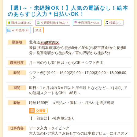
【週1～・未経験OK！】人気の電話なし！絵本
のあらすじ入力＊日払いOK！
職種未経験OK
交通費別途支給あり
土日祝日が休み
残業なし
WEB登録OK
派遣
北海道
札幌市西区
勤務地
琴似(函館本線)駅から徒歩5分／琴似(札幌市営)駅から徒歩5
分／発寒南駅から徒歩5分／宮の沢駅から徒歩5分
月～日のうち週1日以上からOK ＊シフト自由
曜日頻度
シフト例(1)9:00～16:00(2)9:00～17:00(3)9:00～18:009:00
時間
～21…
即日～1ヵ月以内 3ヵ月以上 半年以上 などなど… ※お試しで
期間
の短期スタートもOK!! #8月～
時給1650円 ※日払い・週払い・月払いを選択可能
時給
交通費
【一部支給】※社内規定あり
データ入力・タイピング
仕事内容
大人気のレア求人＊お任せするのは事務デビューにオススメ