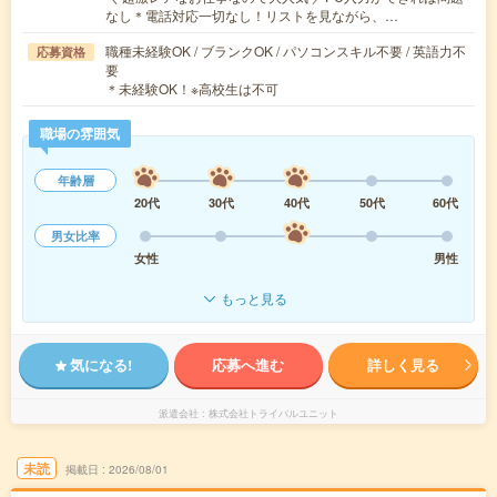
なし＊電話対応一切なし！リストを見ながら、…
職種未経験OK / ブランクOK / パソコンスキル不要 / 英語力不
応募資格
要
＊未経験OK！※高校生は不可
職場の雰囲気
年齢層
20代
30代
40代
50代
60代
男女比率
女性
男性
もっと見る
気になる!
応募へ進む
詳しく見る
派遣会社
株式会社トライバルユニット
未読
掲載日
2026/08/01