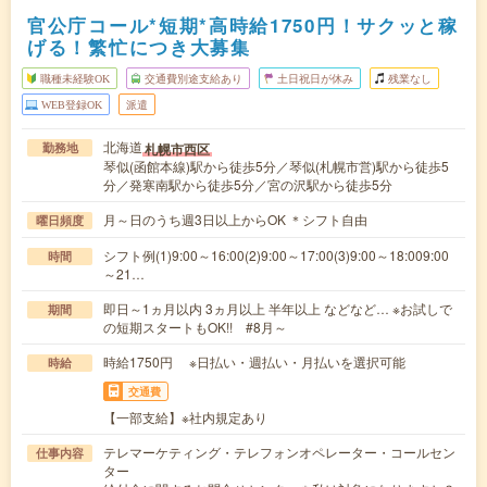
官公庁コール*短期*高時給1750円！サクッと稼
げる！繁忙につき大募集
職種未経験OK
交通費別途支給あり
土日祝日が休み
残業なし
WEB登録OK
派遣
北海道
札幌市西区
勤務地
琴似(函館本線)駅から徒歩5分／琴似(札幌市営)駅から徒歩5
分／発寒南駅から徒歩5分／宮の沢駅から徒歩5分
月～日のうち週3日以上からOK ＊シフト自由
曜日頻度
シフト例(1)9:00～16:00(2)9:00～17:00(3)9:00～18:009:00
時間
～21…
即日～1ヵ月以内 3ヵ月以上 半年以上 などなど… ※お試しで
期間
の短期スタートもOK!! #8月～
時給1750円 ※日払い・週払い・月払いを選択可能
時給
交通費
【一部支給】※社内規定あり
テレマーケティング・テレフォンオペレーター・コールセン
仕事内容
ター