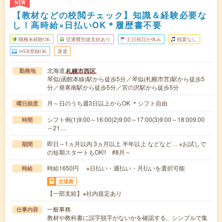
NEW
【教材などの校閲チェック】知識＆経験必要な
し！高時給×日払いOK＊履歴書不要
職種未経験OK
交通費別途支給あり
土日祝日が休み
残業なし
WEB登録OK
派遣
北海道
札幌市西区
勤務地
琴似(函館本線)駅から徒歩5分／琴似(札幌市営)駅から徒歩5
分／発寒南駅から徒歩5分／宮の沢駅から徒歩5分
月～日のうち週3日以上からOK ＊シフト自由
曜日頻度
シフト例(1)9:00～16:00(2)9:00～17:00(3)9:00～18:009:00
時間
～21…
即日～1ヵ月以内 3ヵ月以上 半年以上 などなど… ※お試しで
期間
の短期スタートもOK!! #8月～
時給1650円 ※日払い・週払い・月払いを選択可能
時給
交通費
【一部支給】※社内規定あり
一般事務
仕事内容
教材や教科書に誤字脱字がないかを確認する、シンプルで集