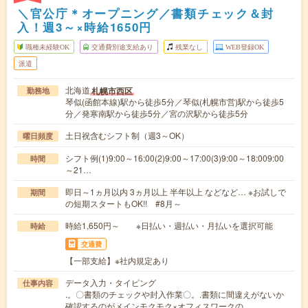
＼官公庁＊オープニング／書類チェック＆封
入！週3～×時給1650円
職種未経験OK
交通費別途支給あり
残業なし
WEB登録OK
派遣
北海道
札幌市西区
勤務地
琴似(函館本線)駅から徒歩5分／琴似(札幌市営)駅から徒歩5
分／発寒南駅から徒歩5分／宮の沢駅から徒歩5分
土日祝含むシフト制（週3～OK）
曜日頻度
シフト例(1)9:00～16:00(2)9:00～17:00(3)9:00～18:009:00
時間
～21…
即日～1ヵ月以内 3ヵ月以上 半年以上 などなど… ※お試しで
期間
の短期スタートもOK!! #8月～
時給1,650円～ ※日払い・週払い・月払いを選択可能
時給
交通費
【一部支給】※社内規定あり
データ入力・タイピング
仕事内容
.。〇書類のチェックや封入作業〇。.書類に間違えがないか
確認するのがメインモクモク×オフィスワークの…