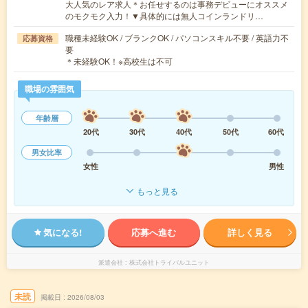
大人気のレア求人＊お任せするのは事務デビューにオススメ
のモクモク入力！▼具体的には無人コインランドリ…
職種未経験OK / ブランクOK / パソコンスキル不要 / 英語力不
応募資格
要
＊未経験OK！※高校生は不可
職場の雰囲気
年齢層
20代
30代
40代
50代
60代
男女比率
女性
男性
もっと見る
気になる!
応募へ進む
詳しく見る
派遣会社
株式会社トライバルユニット
未読
掲載日
2026/08/03