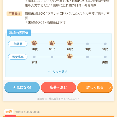
＜滅多にないレアなお仕事＞地下鉄構内及び車内の忘れ物情
報を入力するだけ＊用紙に忘れ物の日付・発見場所…
職種未経験OK / ブランクOK / パソコンスキル不要 / 英語力不
応募資格
要
＊未経験OK！※高校生は不可
職場の雰囲気
年齢層
20代
30代
40代
50代
60代
男女比率
女性
男性
もっと見る
気になる!
応募へ進む
詳しく見る
派遣会社
株式会社トライバルユニット
未読
掲載日
2026/08/06