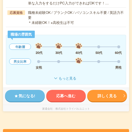
単な入力をするだけPC入力ができればOKです！…
職種未経験OK / ブランクOK / パソコンスキル不要 / 英語力不
応募資格
要
＊未経験OK！※高校生は不可
職場の雰囲気
年齢層
20代
30代
40代
50代
60代
男女比率
女性
男性
もっと見る
気になる!
応募へ進む
詳しく見る
派遣会社
株式会社トライバルユニット