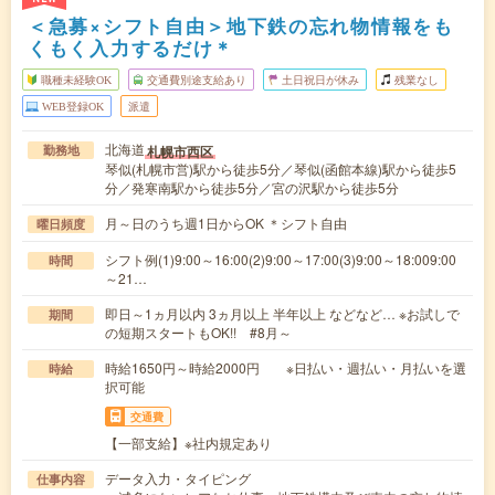
＜急募×シフト自由＞地下鉄の忘れ物情報をも
くもく入力するだけ＊
職種未経験OK
交通費別途支給あり
土日祝日が休み
残業なし
WEB登録OK
派遣
北海道
札幌市西区
勤務地
琴似(札幌市営)駅から徒歩5分／琴似(函館本線)駅から徒歩5
分／発寒南駅から徒歩5分／宮の沢駅から徒歩5分
月～日のうち週1日からOK ＊シフト自由
曜日頻度
シフト例(1)9:00～16:00(2)9:00～17:00(3)9:00～18:009:00
時間
～21…
即日～1ヵ月以内 3ヵ月以上 半年以上 などなど… ※お試しで
期間
の短期スタートもOK!! #8月～
時給1650円～時給2000円 ※日払い・週払い・月払いを選
時給
択可能
交通費
【一部支給】※社内規定あり
データ入力・タイピング
仕事内容