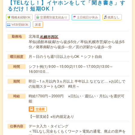
【TELなし！】イヤホンをして「聞き書き」す
るだけ！短期OK！
職種未経験OK
交通費別途支給あり
土日祝日が休み
残業なし
WEB登録OK
派遣
北海道
札幌市西区
勤務地
琴似(函館本線)駅から徒歩5分／琴似(札幌市営)駅から徒歩5
分／発寒南駅から徒歩---分／宮の沢駅から徒歩---分
月～日のうち週1日以上からOK ＊シフト自由
曜日頻度
シフト例(1) 9:00～15:00(2)11:00～17:00(3)13:00～
時間
16:0010:0…
即日～1ヵ月以内 3ヵ月以上 半年以上 などなど… ※お試しで
期間
の短期スタートもOK!! #8月～
時給1700円～2000円 ※日払い・週払い・月払いを選択可
時給
能
交通費
【一部支給】※社内規定あり
データ入力・タイピング
仕事内容
＜TELなし完全もくもくワーク＞電気の通電、廃止の音声を