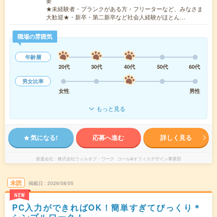
要
★未経験者・ブランクがある方・フリーターなど、みなさま
大歓迎★・新卒・第二新卒など社会人経験がほとん…
職場の雰囲気
年齢層
20代
30代
40代
50代
60代
男女比率
女性
男性
もっと見る
気になる!
応募へ進む
詳しく見る
派遣会社
株式会社ウィルオブ・ワーク コール&オフィスデザイン事業部
未読
掲載日
2026/08/05
NEW
PC入力ができればOK！簡単すぎてびっくり＊