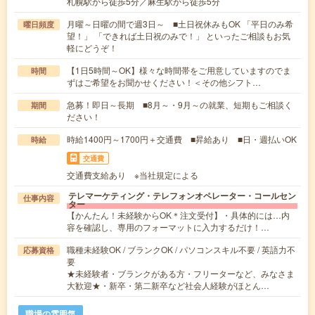
札幌駅から徒歩5分／麻生駅から徒歩5分
月曜～日曜の間で週3日～ ■土日祝休みもOK 「平日のみ希
曜日頻度
望！」 「できれば土日祝のみで！」 といったご相談もお気
軽にどうぞ！
【1日5時間～OK】様々な時間帯をご用意していますのでま
時間
ずはご希望をお聞かせください！＜その他シフト…
急募！即日～長期 ■8月～・9月～の就業、短期もご相談く
期間
ださい！
時給1400円～1700円＋交通費 ■昇給あり ■日・週払いOK
時給
交通費
交通費支給あり ※当社規定による
テレマーケティング・テレフォンオペレーター・コールセン
仕事内容
ター
【かんたん！未経験からOK＊注文受付】・具体的には…内
容を確認し、専用のフォーマットに入力するだけ！…
職種未経験OK / ブランクOK / パソコンスキル不要 / 英語力不
応募資格
要
★未経験者・ブランクがある方・フリーターなど、みなさま
大歓迎★・新卒・第二新卒など社会人経験がほとん…
職場の雰囲気