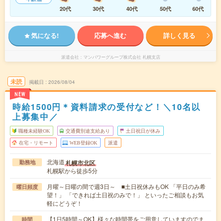
20代
30代
40代
50代
60代
気になる!
応募へ進む
詳しく見る
派遣会社
マンパワーグループ株式会社 札幌支店
未読
掲載日
2026/08/04
NEW
時給1500円＊資料請求の受付など！＼10名以
上募集中／
職種未経験OK
交通費別途支給あり
土日祝日が休み
在宅・リモート
WEB登録OK
派遣
北海道
札幌市北区
勤務地
札幌駅から徒歩5分
月曜～日曜の間で週3日～ ■土日祝休みもOK 「平日のみ希
曜日頻度
望！」 「できれば土日祝のみで！」 といったご相談もお気
軽にどうぞ！
【1日5時間～OK】様々な時間帯をご用意していますのでま
時間