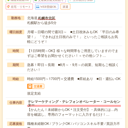
在宅・リモート
WEB登録OK
派遣
北海道
札幌市北区
勤務地
札幌駅から徒歩5分
月曜～日曜の間で週3日～ ■土日祝休みもOK 「平日のみ希
曜日頻度
望！」 「できれば土日祝のみで！」 といったご相談もお気
軽にどうぞ！
【1日5時間～OK】様々な時間帯をご用意していますのでま
時間
ずはご希望をお聞かせください！＜その他シフト…
急募！即日～長期 ■8月～・9月～の就業、短期もご相談く
期間
ださい！
時給1500円～1700円＋交通費 ■昇給あり ■日・週払いOK
時給
交通費
規定支給
テレマーケティング・テレフォンオペレーター・コールセン
仕事内容
ター
【かんたん！未経験からOK＊注文受付】・具体的には…内
容を確認し、専用のフォーマットに入力するだけ！…
職種未経験OK / ブランクOK / パソコンスキル不要 / 英語力不
応募資格