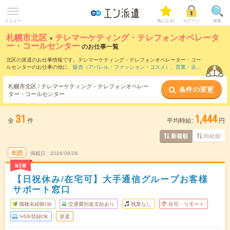
メニュー
気になる!
ログイン
検索
札幌市北区
×
テレマーケティング・テレフォンオペレータ
ー・コールセンター
のお仕事一覧
北区の派遣のお仕事情報です。テレマーケティング・テレフォンオペレーター・コー
ルセンターのお仕事の他に、
販売（アパレル・ファッション・コスメ）
、
営業・企画
営業・ラウンダー
、
窓口・ショールーム・カウンター受付
などを取り揃えています。
さらに、
短期
・
単発
などの期間や、
職種未経験OK
などのこだわり条件で絞り込んでい
札幌市北区 / テレマーケティング・テレフォンオペレー
条件の変更
ただけます。職種辞典：
テレマーケティング・テレフォンオペレーター・コールセン
ター・コールセンター
ターのお仕事とは？とは？
31
1,444
全
件
平均時給:
円
時給順
新着順
未読
掲載日
2026/08/06
NEW
【日祝休み/在宅可】大手通信グループお客様
サポート窓口
職種未経験OK
交通費別途支給あり
残業なし
在宅・リモート
WEB登録OK
派遣