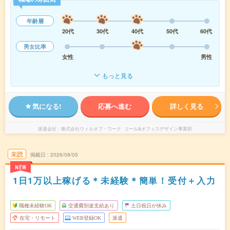
年齢層
20代
30代
40代
50代
60代
男女比率
女性
男性
もっと見る
気になる!
応募へ進む
詳しく見る
派遣会社
株式会社ウィルオブ・ワーク コール&オフィスデザイン事業部
未読
掲載日
2026/08/05
NEW
1日1万以上稼げる＊未経験＊簡単！受付＋入力
職種未経験OK
交通費別途支給あり
土日祝日が休み
在宅・リモート
WEB登録OK
派遣