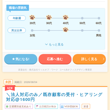
職場の雰囲気
年齢層
20代
30代
40代
50代
60代
男女比率
女性
男性
もっと見る
気になる!
応募へ進む
詳しく見る
派遣会社
株式会社ウィルオブ・ワーク コール&オフィスデザイン事業部
未読
掲載日
2026/08/04
NEW
＼法人対応のみ／既存顧客の受付・ヒアリング
対応@1600円
交通費別途支給あり
土日祝日が休み
WEB登録OK
派遣