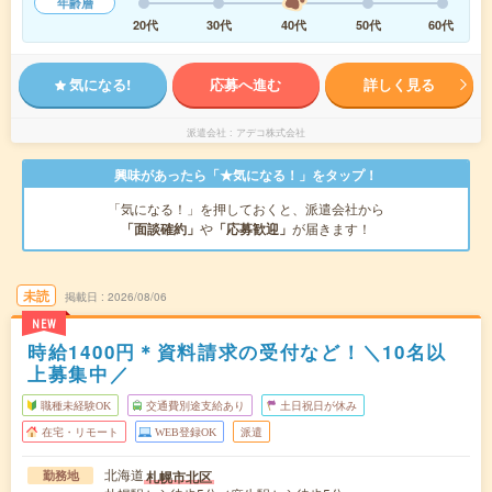
年齢層
20代
30代
40代
50代
60代
気になる!
応募へ進む
詳しく見る
派遣会社
アデコ株式会社
興味があったら「★気になる！」をタップ！
「気になる！」を押しておくと、派遣会社から
「面談確約」
や
「応募歓迎」
が届きます！
未読
掲載日
2026/08/06
NEW
時給1400円＊資料請求の受付など！＼10名以
上募集中／
職種未経験OK
交通費別途支給あり
土日祝日が休み
在宅・リモート
WEB登録OK
派遣
北海道
札幌市北区
勤務地