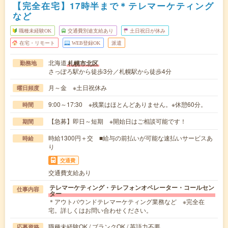
【完全在宅】17時半まで＊テレマーケティング
など
職種未経験OK
交通費別途支給あり
土日祝日が休み
在宅・リモート
WEB登録OK
派遣
北海道
札幌市北区
勤務地
さっぽろ駅から徒歩3分／札幌駅から徒歩4分
月～金 ※土日祝休み
曜日頻度
9:00～17:30 ※残業はほとんどありません。※休憩60分。
時間
【急募】即日～短期 ※開始日はご相談可能です！
期間
時給1300円＋交 ■給与の前払いが可能な速払いサービスあ
時給
り
交通費
交通費支給あり
テレマーケティング・テレフォンオペレーター・コールセン
仕事内容
ター
＊アウトバウンドテレマーケティング業務など ※完全在
宅。詳しくはお問い合わせください。
職種未経験OK / ブランクOK / 英語力不要
応募資格