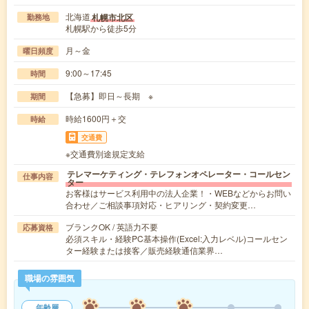
北海道
札幌市北区
勤務地
札幌駅から徒歩5分
月～金
曜日頻度
9:00～17:45
時間
【急募】即日～長期 ※
期間
時給1600円＋交
時給
交通費
※交通費別途規定支給
テレマーケティング・テレフォンオペレーター・コールセン
仕事内容
ター
お客様はサービス利用中の法人企業！・WEBなどからお問い
合わせ／ご相談事項対応・ヒアリング・契約変更…
ブランクOK / 英語力不要
応募資格
必須スキル・経験PC基本操作(Excel:入力レベル)コールセン
ター経験または接客／販売経験通信業界…
職場の雰囲気
年齢層