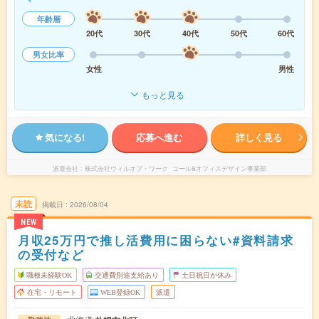
年齢層
20代
30代
40代
50代
60代
男女比率
女性
男性
もっと見る
気になる!
応募へ進む
詳しく見る
派遣会社
株式会社ウィルオブ・ワーク コール&オフィスデザイン事業部
未読
掲載日
2026/08/04
NEW
月収25万円で推し活費用に困らない#資料請求
の受付など
職種未経験OK
交通費別途支給あり
土日祝日が休み
在宅・リモート
WEB登録OK
派遣