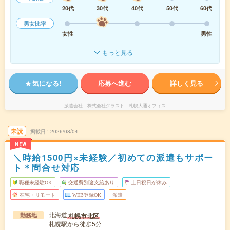
20代
30代
40代
50代
60代
男女比率
女性
男性
もっと見る
気になる!
応募へ進む
詳しく見る
派遣会社
株式会社グラスト 札幌大通オフィス
未読
掲載日
2026/08/04
NEW
＼時給1500円×未経験／初めての派遣もサポー
ト＊問合せ対応
職種未経験OK
交通費別途支給あり
土日祝日が休み
在宅・リモート
WEB登録OK
派遣
北海道
札幌市北区
勤務地
札幌駅から徒歩5分