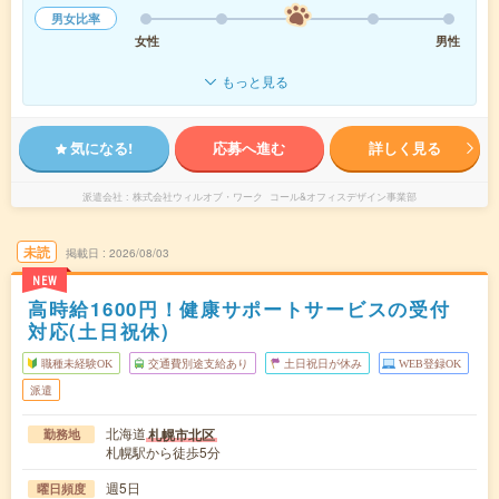
男女比率
女性
男性
もっと見る
気になる!
応募へ進む
詳しく見る
派遣会社
株式会社ウィルオブ・ワーク コール&オフィスデザイン事業部
未読
掲載日
2026/08/03
NEW
高時給1600円！健康サポートサービスの受付
対応(土日祝休)
職種未経験OK
交通費別途支給あり
土日祝日が休み
WEB登録OK
派遣
北海道
札幌市北区
勤務地
札幌駅から徒歩5分
週5日
曜日頻度