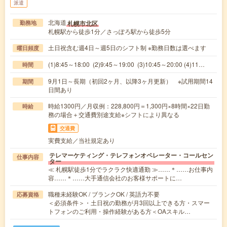
派遣
北海道
札幌市北区
勤務地
札幌駅から徒歩1分／さっぽろ駅から徒歩5分
土日祝含む週4日～週5日のシフト制 ※勤務日数は選べます
曜日頻度
(1)8:45～18:00 (2)9:45～19:00 (3)10:45～20:00 (4)11…
時間
9月1日～長期（初回2ヶ月、以降3ヶ月更新） ※試用期間14
期間
日間あり
時給1300円／月収例：228,800円＝1,300円×8時間×22日勤
時給
務の場合＋交通費別途支給※シフトにより異なる
交通費
実費支給／当社規定あり
テレマーケティング・テレフォンオペレーター・コールセン
仕事内容
ター
≪ 札幌駅徒歩1分でラクラク快適通勤 ≫……＊……お仕事内
容……＊……大手通信会社のお客様サポートに…
職種未経験OK / ブランクOK / 英語力不要
応募資格
＜必須条件＞・土日祝の勤務が月3回以上できる方・スマー
トフォンのご利用・操作経験がある方＜OAスキル…