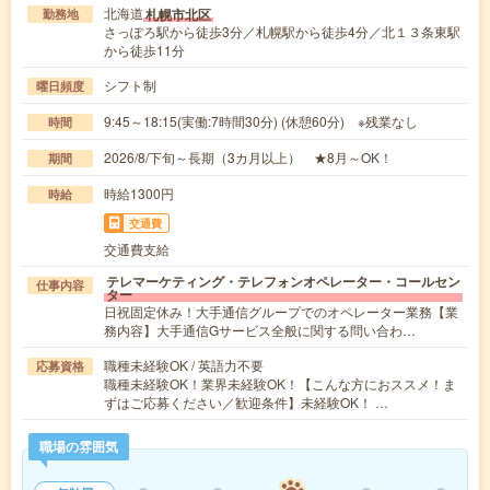
北海道
札幌市北区
勤務地
さっぽろ駅から徒歩3分／札幌駅から徒歩4分／北１３条東駅
から徒歩11分
シフト制
曜日頻度
9:45～18:15(実働:7時間30分) (休憩60分) ※残業なし
時間
2026/8/下旬～長期（3カ月以上） ★8月～OK！
期間
時給1300円
時給
交通費
交通費支給
テレマーケティング・テレフォンオペレーター・コールセン
仕事内容
ター
日祝固定休み！大手通信グループでのオペレーター業務【業
務内容】大手通信Gサービス全般に関する問い合わ…
職種未経験OK / 英語力不要
応募資格
職種未経験OK！業界未経験OK！【こんな方におススメ！ま
ずはご応募ください／歓迎条件】未経験OK！ …
職場の雰囲気