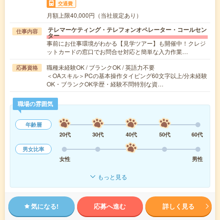
交通費
月額上限40,000円（当社規定あり）
テレマーケティング・テレフォンオペレーター・コールセン
仕事内容
ター
事前にお仕事環境がわかる【見学ツアー】も開催中！クレジ
ットカードの窓口でお問合せ対応と簡単な入力作業…
職種未経験OK / ブランクOK / 英語力不要
応募資格
＜OAスキル＞PCの基本操作タイピング60文字以上/分未経験
OK・ブランクOK学歴・経験不問特別な資…
職場の雰囲気
年齢層
20代
30代
40代
50代
60代
男女比率
女性
男性
もっと見る
気になる!
応募へ進む
詳しく見る