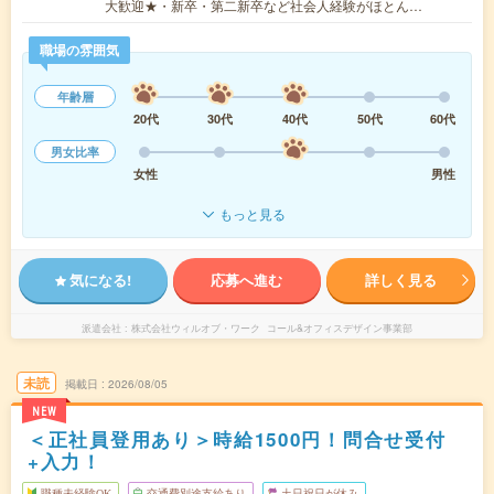
大歓迎★・新卒・第二新卒など社会人経験がほとん…
職場の雰囲気
年齢層
20代
30代
40代
50代
60代
男女比率
女性
男性
もっと見る
気になる!
応募へ進む
詳しく見る
派遣会社
株式会社ウィルオブ・ワーク コール&オフィスデザイン事業部
未読
掲載日
2026/08/05
NEW
＜正社員登用あり＞時給1500円！問合せ受付
+入力！
職種未経験OK
交通費別途支給あり
土日祝日が休み