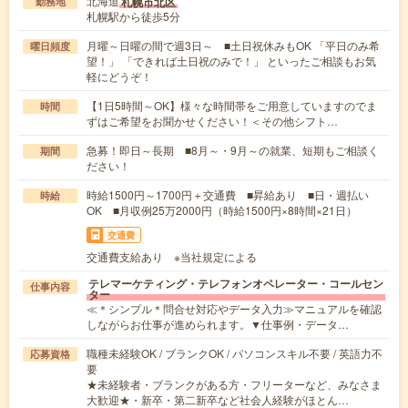
北海道
札幌市北区
勤務地
札幌駅から徒歩5分
月曜～日曜の間で週3日～ ■土日祝休みもOK 「平日のみ希
曜日頻度
望！」 「できれば土日祝のみで！」 といったご相談もお気
軽にどうぞ！
【1日5時間～OK】様々な時間帯をご用意していますのでま
時間
ずはご希望をお聞かせください！＜その他シフト…
急募！即日～長期 ■8月～・9月～の就業、短期もご相談く
期間
ださい！
時給1500円～1700円＋交通費 ■昇給あり ■日・週払い
時給
OK ■月収例25万2000円（時給1500円×8時間×21日）
交通費
交通費支給あり ※当社規定による
テレマーケティング・テレフォンオペレーター・コールセン
仕事内容
ター
≪＊シンプル＊問合せ対応やデータ入力≫マニュアルを確認
しながらお仕事が進められます。▼仕事例・データ…
職種未経験OK / ブランクOK / パソコンスキル不要 / 英語力不
応募資格
要
★未経験者・ブランクがある方・フリーターなど、みなさま
大歓迎★・新卒・第二新卒など社会人経験がほとん…