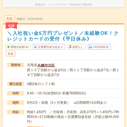
派遣会社
マンパワーグループ株式会社 札幌支店
未読
掲載日
2026/08/03
NEW
＼入社祝い金5万円プレゼント／未経験OK！ク
レジットカードの受付《平日休み》
職種未経験OK
交通費別途支給あり
残業なし
WEB登録OK
派遣
北海道
札幌市北区
勤務地
西１５丁目駅から徒歩5分／西１１丁目駅から徒歩7分／西１
８丁目駅から徒歩7分
4勤2休のシフト制
曜日頻度
9:45～18:15(休憩60分 実働7時間30分)
時間
9月2日～長期（3ヶ月更新） ※試用期間14日間あり
期間
時給1,450円 ／月収例：月収例：228,375円＝1,450円×7時
時給
間30分×21日勤務の場合＋交通費別途支給（月額上限40,000
円）