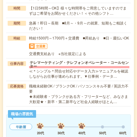
【1日5時間～OK】様々な時間帯をご用意していますのでま
時間
ずはご希望をお聞かせください！＜その他シフト…
急募！即日～長期 ■8月～・9月～の就業、短期もご相談く
期間
ださい！
時給1500円～1700円＋交通費 ■昇給あり ■日・週払いOK
時給
交通費
交通費支給あり ※当社規定による
テレマーケティング・テレフォンオペレーター・コールセン
仕事内容
ター
≪＊シンプル＊問合せ対応やデータ入力≫マニュアルを確認
しながらお仕事が進められます。▼仕事例・データ…
職種未経験OK / ブランクOK / パソコンスキル不要 / 英語力不
応募資格
要
★未経験者・ブランクがある方・フリーターなど、みなさま
大歓迎★・新卒・第二新卒など社会人経験がほとん…
職場の雰囲気
年齢層
20代
30代
40代
50代
60代