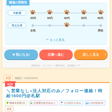
職場の雰囲気
年齢層
20代
30代
40代
50代
60代
男女比率
女性
男性
もっと見る
気になる!
応募へ進む
詳しく見る
派遣会社
ランスタッド株式会社 北海道エリア
未読
掲載日
2026/08/04
NEW
＼営業なし×法人対応のみ／フォロー連絡！時
給1600円@札駅
職種未経験OK
交通費別途支給あり
土日祝日が休み
WEB登録OK
派遣