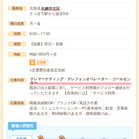
北海道
札幌市北区
勤務地
さっぽろ駅から徒歩5分
月～金
曜日頻度
9:00～17:45
時間
【急募】即日～長期
期間
時給1600円＋交
時給
交通費
※交通費別途規定支給
テレマーケティング・テレフォンオペレーター・コールセン
仕事内容
ター
既存の法人顧客に対し、サービス利用後のフォロー連絡を行
っていただきます。【具体的には】・サービス利用…
職種未経験OK / ブランクOK / 英語力不要
応募資格
必須・コミュニケーション力・PC基本操作〇歓迎・営業経
験のある方・BtoB経験のある方・接客経験のあ…
職場の雰囲気
年齢層