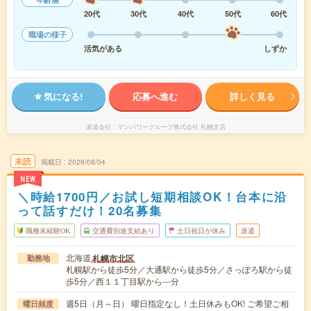
20代
30代
40代
50代
60代
職場の様子
活気がある
しずか
気になる!
応募へ進む
詳しく見る
派遣会社
マンパワーグループ株式会社 札幌支店
未読
掲載日
2026/08/04
NEW
＼時給1700円／お試し短期相談OK！台本に沿
って話すだけ！20名募集
職種未経験OK
交通費別途支給あり
土日祝日が休み
派遣
北海道
札幌市北区
勤務地
札幌駅から徒歩5分／大通駅から徒歩5分／さっぽろ駅から徒
歩5分／西１１丁目駅から---分
週5日（月～日） 曜日指定なし！土日休みもOK! ご希望ご相
曜日頻度