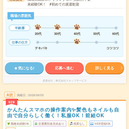
未経験OK！ #初めての派遣歓迎
職場の雰囲気
年齢層
20代
30代
40代
50代
60代
仕事の仕方
テキパキ
コツコツ
気になる!
応募へ進む
詳しく見る
派遣会社
株式会社スタッフサービス
未読
掲載日
2026/08/05
NEW
かんたんスマホの操作案内✨髪色もネイルも自
由で自分らしく働く！私服OK！前給OK
職種未経験OK
交通費別途支給あり
残業なし
WEB登録OK