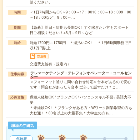
談ください。
＜1日7時間からOK＞9：00～17：0010：00～18：009：00
時間
～18：00など、9：00～…
【急募】即日～短期も長期OK！すぐ稼ぎたい方もスタート
期間
日ご相談ください！※8月～9月～など
時給1700円～1750円 ＊週払いOK！ ＊1日6時間勤務で日
時給
収1万円以上
交通費
交通費支給有（規定内）
テレマーケティング・テレフォンオペレーター・コールセン
仕事内容
ター
＜フォーマット通りに問い合わせ対応＞台本があるので安心
です！問合せがあったら台本に沿って話すだけ＊こ…
職種未経験OK / ブランクOK / パソコンスキル不要 / 英語力不
応募資格
要
＊未経験OK！＊ブランクがある方・Wワーク副業希望の方も
大歓迎！＊30名以上の大量募集＊大学生の方も…
職場の雰囲気
年齢層