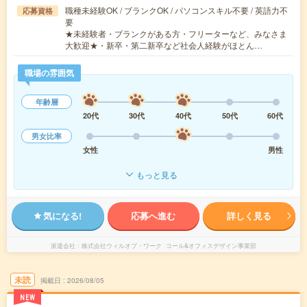
職種未経験OK / ブランクOK / パソコンスキル不要 / 英語力不
応募資格
要
★未経験者・ブランクがある方・フリーターなど、みなさま
大歓迎★・新卒・第二新卒など社会人経験がほとん…
職場の雰囲気
年齢層
20代
30代
40代
50代
60代
男女比率
女性
男性
もっと見る
気になる!
応募へ進む
詳しく見る
派遣会社
株式会社ウィルオブ・ワーク コール&オフィスデザイン事業部
未読
掲載日
2026/08/05
NEW