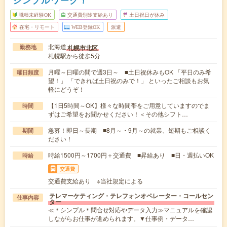
シンプルワーク！
職種未経験OK
交通費別途支給あり
土日祝日が休み
在宅・リモート
WEB登録OK
派遣
北海道
札幌市北区
勤務地
札幌駅から徒歩5分
月曜～日曜の間で週3日～ ■土日祝休みもOK 「平日のみ希
曜日頻度
望！」 「できれば土日祝のみで！」 といったご相談もお気
軽にどうぞ！
【1日5時間～OK】様々な時間帯をご用意していますのでま
時間
ずはご希望をお聞かせください！＜その他シフト…
急募！即日～長期 ■8月～・9月～の就業、短期もご相談く
期間
ださい！
時給1500円～1700円＋交通費 ■昇給あり ■日・週払いOK
時給
交通費
交通費支給あり ※当社規定による
テレマーケティング・テレフォンオペレーター・コールセン
仕事内容
ター
≪＊シンプル＊問合せ対応やデータ入力≫マニュアルを確認
しながらお仕事が進められます。▼仕事例・データ…