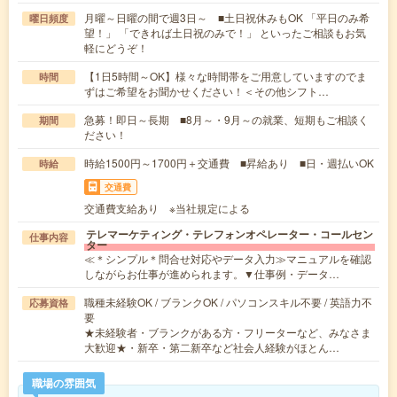
月曜～日曜の間で週3日～ ■土日祝休みもOK 「平日のみ希
曜日頻度
望！」 「できれば土日祝のみで！」 といったご相談もお気
軽にどうぞ！
【1日5時間～OK】様々な時間帯をご用意していますのでま
時間
ずはご希望をお聞かせください！＜その他シフト…
急募！即日～長期 ■8月～・9月～の就業、短期もご相談く
期間
ださい！
時給1500円～1700円＋交通費 ■昇給あり ■日・週払いOK
時給
交通費
交通費支給あり ※当社規定による
テレマーケティング・テレフォンオペレーター・コールセン
仕事内容
ター
≪＊シンプル＊問合せ対応やデータ入力≫マニュアルを確認
しながらお仕事が進められます。▼仕事例・データ…
職種未経験OK / ブランクOK / パソコンスキル不要 / 英語力不
応募資格
要
★未経験者・ブランクがある方・フリーターなど、みなさま
大歓迎★・新卒・第二新卒など社会人経験がほとん…
職場の雰囲気