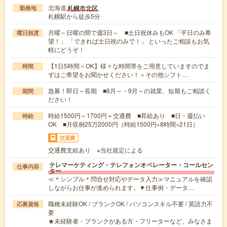
北海道
札幌市北区
勤務地
札幌駅から徒歩5分
月曜～日曜の間で週3日～ ■土日祝休みもOK 「平日のみ希
曜日頻度
望！」 「できれば土日祝のみで！」 といったご相談もお気
軽にどうぞ！
【1日5時間～OK】様々な時間帯をご用意していますのでま
時間
ずはご希望をお聞かせください！＜その他シフト…
急募！即日～長期 ■8月～・9月～の就業、短期もご相談く
期間
ださい！
時給1500円～1700円＋交通費 ■昇給あり ■日・週払い
時給
OK ■月収例25万2000円（時給1500円×8時間×21日）
交通費
交通費支給あり ※当社規定による
テレマーケティング・テレフォンオペレーター・コールセン
仕事内容
ター
≪＊シンプル＊問合せ対応やデータ入力≫マニュアルを確認
しながらお仕事が進められます。▼仕事例・データ…
職種未経験OK / ブランクOK / パソコンスキル不要 / 英語力不
応募資格
要
★未経験者・ブランクがある方・フリーターなど、みなさま