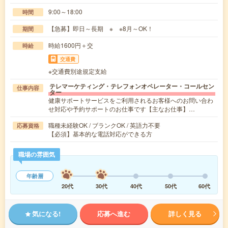
9:00～18:00
時間
【急募】即日～長期 ※ ※8月～OK！
期間
時給1600円＋交
時給
交通費
※交通費別途規定支給
テレマーケティング・テレフォンオペレーター・コールセン
仕事内容
ター
健康サポートサービスをご利用されるお客様へのお問い合わ
せ対応や予約サポートのお仕事です【主なお仕事】…
職種未経験OK / ブランクOK / 英語力不要
応募資格
【必須】基本的な電話対応ができる方
職場の雰囲気
年齢層
20代
30代
40代
50代
60代
気になる!
応募へ進む
詳しく見る