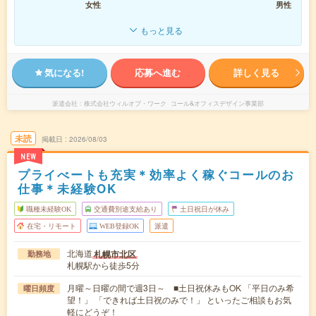
女性
男性
もっと見る
気になる!
応募へ進む
詳しく見る
派遣会社
株式会社ウィルオブ・ワーク コール&オフィスデザイン事業部
未読
掲載日
2026/08/03
NEW
プライべートも充実＊効率よく稼ぐコールのお
仕事＊未経験OK
職種未経験OK
交通費別途支給あり
土日祝日が休み
在宅・リモート
WEB登録OK
派遣
北海道
札幌市北区
勤務地
札幌駅から徒歩5分
月曜～日曜の間で週3日～ ■土日祝休みもOK 「平日のみ希
曜日頻度
望！」 「できれば土日祝のみで！」 といったご相談もお気
軽にどうぞ！