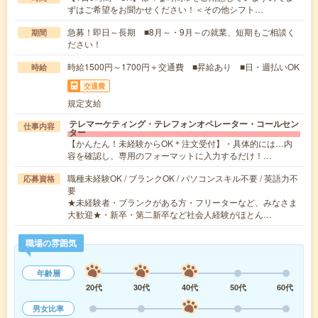
ずはご希望をお聞かせください！＜その他シフト…
急募！即日～長期 ■8月～・9月～の就業、短期もご相談く
期間
ださい！
時給1500円～1700円＋交通費 ■昇給あり ■日・週払いOK
時給
交通費
規定支給
テレマーケティング・テレフォンオペレーター・コールセン
仕事内容
ター
【かんたん！未経験からOK＊注文受付】・具体的には…内
容を確認し、専用のフォーマットに入力するだけ！…
職種未経験OK / ブランクOK / パソコンスキル不要 / 英語力不
応募資格
要
★未経験者・ブランクがある方・フリーターなど、みなさま
大歓迎★・新卒・第二新卒など社会人経験がほとん…
職場の雰囲気
年齢層
20代
30代
40代
50代
60代
男女比率