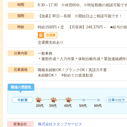
時間
8:30～17:30 ※休憩60分。※時短勤務の相談可能で
期間
【急募】即日～長期 ※開始日はご相談可能です！
時給
時給1500円＋交 【月収例】249,375円～ ■給
交通費
交通費支給あり
仕事内容
一般事務
＊書類作成＊入力作業＊体制台帳作成＊緊急連絡網作
応募資格
職種未経験OK / ブランクOK / 英語力不要
未経験OK！ #初めての派遣歓迎
職場の雰囲気
年齢層
仕事の仕方
20代
30代
40代
50代
60代
株式会社スタッフサービス
派遣会社