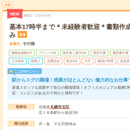
未読
NEW
掲載日
2026/08/06
基本17時半まで＊未経験者歓迎＊書類作
み
派遣
その他
派遣先
職種未経験OK
ブランクOK
既卒第二新卒OK
英語不要
履歴書不要
土日祝休
残業少
交費支給
駅歩5分
大手
職場が禁煙
派遣多
ここがポイント！
駅からスグの職場！残業がほとんどない魅力的なお仕事
派遣スタッフも就業中で安心の職場環境！オフィスカジュアル勤務O
店・コンビニがあるので何かと便利です！
勤務地
北海道
札幌市北区
北１８条駅から徒歩3分
曜日頻度
月～金 ※土日祝休み