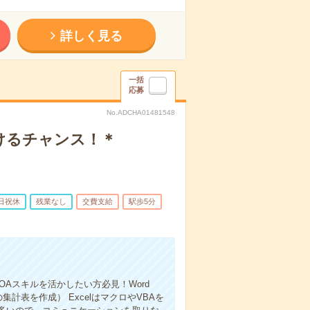
詳しく見る
一括
応募
No.ADCHA01481548
けるチャンス！＊
日祝休
残業なし
交費支給
駅歩5分
Aスキルを活かしたい方必見！Word
計表を作成） ExcelはマクロやVBAを