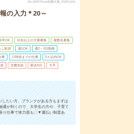
No.GRSTSodr札幌大通_25051301
報の入力＊20～
新卒OK
10名以上の大量募集
複数名募集
ゅふ歓迎
週1OK
週2～3日勤務
仕事
17時前までの仕事
5ｈ以内OK
音楽
交費支給
駅歩5分
大手
ジしたい方、ブランクがある方もまずは
融通が利くので、大学生の方や、子育て
座り仕事で体力面も〇▼週払い制度あ