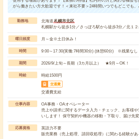
使用する場面があります！【業務の特徴】社内外の方と関わる機会も
がら働きたい方大歓迎です！＜来社不要＞24時間いつでもどこでも、
勤務地
北海道
札幌市北区
札幌駅から徒歩1分／さっぽろ駅から徒歩3分／北１２
曜日頻度
月～金※土日休み！
時間
9:00～17:30(実働:7時間30分) (休憩60分) ※残業なし
期間
2026/9/上旬～長期（3カ月以上） ★9月～OK！
時給
時給1500円
交通費
交通費支給
仕事内容
OA事務・OAオペレーター
売上や請求に関するデータ入力・チェック、お客様や
いします！ 保守契約や機器の移動・下取り、届け先
応募資格
英語力不要
販売業務（売上処理、請回収処理）に関わる経験がある