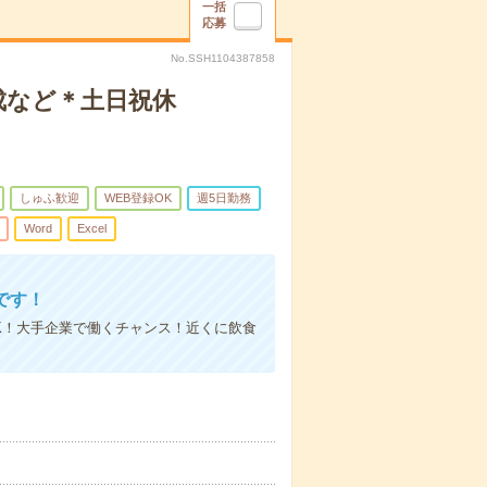
一括
応募
No.SSH1104387858
成など＊土日祝休
しゅふ歓迎
WEB登録OK
週5日勤務
Word
Excel
です！
K！大手企業で働くチャンス！近くに飲食