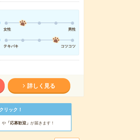
女性
男性
テキパキ
コツコツ
詳しく見る
クリック！
」
や
「応募歓迎」
が届きます！