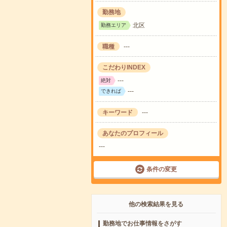
勤務地
北区
勤務エリア
職種
---
こだわりINDEX
---
絶対
---
できれば
キーワード
---
あなたのプロフィール
---
条件の変更
他の検索結果を見る
勤務地でお仕事情報をさがす