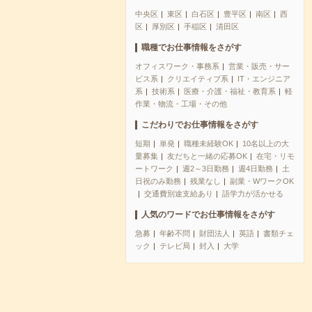
中央区
東区
白石区
豊平区
南区
西
区
厚別区
手稲区
清田区
職種でお仕事情報をさがす
オフィスワーク・事務系
営業・販売・サー
ビス系
クリエイティブ系
IT・エンジニア
系
技術系
医療・介護・福祉・教育系
軽
作業・物流・工場・その他
こだわりでお仕事情報をさがす
短期
単発
職種未経験OK
10名以上の大
量募集
友だちと一緒の応募OK
在宅・リモ
ートワーク
週2～3日勤務
週4日勤務
土
日祝のみ勤務
残業なし
副業・WワークOK
交通費別途支給あり
語学力が活かせる
人気のワードでお仕事情報をさがす
急募
年齢不問
財団法人
英語
書類チェ
ック
テレビ局
封入
大学