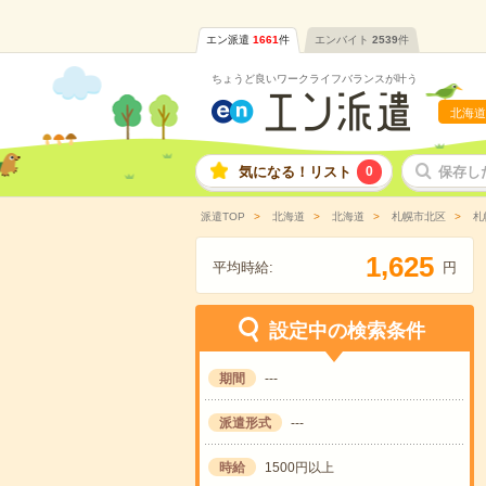
エン派遣
1661
件
エンバイト
2539
件
ちょうど良いワークライフバランスが叶う
北海道
気になる！リスト
0
保存し
派遣TOP
北海道
北海道
札幌市北区
札
,
1
6
2
5
平均時給:
円
設定中の検索条件
期間
---
派遣形式
---
時給
1500円以上