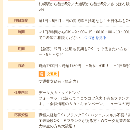
札幌駅から徒歩5分／大通駅から徒歩5分／さっぽろ駅
5分
曜日頻度
週1日～5日月～日の間で曜日指定なし！土日休みもO
時間
＜1日3時間からOK＞9：00～15：0010：00～13：00
でご希望ご相談ください…
つづきを見る
期間
【急募】即日～短期も長期もOK！すぐ働きたい方も
～・9月～など
時給
時給1700円～時給1750円 ＊週払いOK！ ＊1日6
交通費
交通費支給有（規定内）
仕事内容
データ入力・タイピング
フォーマットに沿って＊コツコツ入力！有名ファンク
す。・会員情報の入力・キャンペーン、ニュースの更
応募資格
職種未経験OK / ブランクOK / パソコンスキル不要 /
▼未経験OK！▼ブランクがある方・Wワーク副業希望
大学生の方も大歓迎！