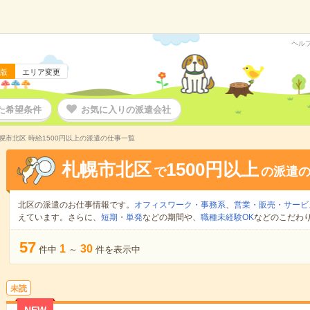
ヘル
版
エリア変更
た希望条件
お気に入りの派遣会社
幌市北区 時給1500円以上の派遣の仕事一覧
札幌市北区
1500円以上
で
の派遣
北区の派遣のお仕事情報です。
オフィスワーク・事務系
、
営業・販売・サービ
えています。さらに、
短期
・
単発
などの期間や、
職種未経験OK
などのこだわ
57
1
30
件中
～
件を表示中
未読