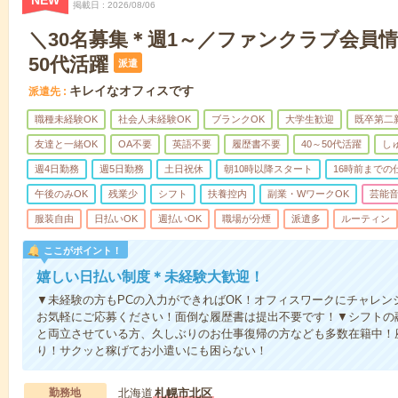
NEW
掲載日
2026/08/06
＼30名募集＊週1～／ファンクラブ会員情
50代活躍
派遣
キレイなオフィスです
派遣先
職種未経験OK
社会人未経験OK
ブランクOK
大学生歓迎
既卒第二
友達と一緒OK
OA不要
英語不要
履歴書不要
40～50代活躍
し
週4日勤務
週5日勤務
土日祝休
朝10時以降スタート
16時前までの
午後のみOK
残業少
シフト
扶養控内
副業・WワークOK
芸能
服装自由
日払いOK
週払いOK
職場が分煙
派遣多
ルーティン
ここがポイント！
嬉しい日払い制度＊未経験大歓迎！
▼未経験の方もPCの入力ができればOK！オフィスワークにチャレン
お気軽にご応募ください！面倒な履歴書は提出不要です！▼シフトの
と両立させている方、久しぶりのお仕事復帰の方なども多数在籍中！
り！サクッと稼げてお小遣いにも困らない！
勤務地
北海道
札幌市北区