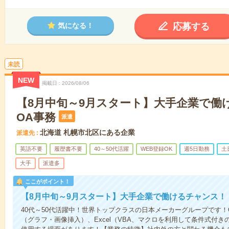
応募する
気になる！
未読
NEW
掲載日
2026/08/06
【8月中旬～9月スタート】大手企業で働
OA事務
派遣
北海道 札幌市北区にある企業
派遣先
英語不要
履歴書不要
40～50代活躍
WEB登録OK
週5日勤務
土
大手
派遣多
ここがポイント！
【8月中旬～9月スタート】大手企業で働けるチャンス！
40代～50代活躍中！世界トップクラスの日本メーカーグループです！O
（グラフ・画像挿入）、Excel（VBA、マクロを利用して条件式付きの集