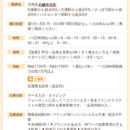
北海道
札幌市北区
勤務地
札幌駅から徒歩5分／大通駅から徒歩5分／さっぽろ駅から徒
歩5分／バスセンター前駅から徒歩5分
週1日～5日 月～日の間で曜日指定なし！土日休みもOK! ご希
曜日頻度
望ご相談ください。
＜1日3時間からOK＞9：00～15：0010：00～13：0018：
時間
00～21：00など、9：00…
【急募】即日～短期も長期もOK！すぐ働きたい方も！就業
期間
スタート日ご相談ください！※8月～・9月～など
時給1700円～時給1750円 ＊週払いOK！ ＊1日6時間勤務
時給
で日収1万円以上
交通費
交通費支給有（規定内）
データ入力・タイピング
仕事内容
フォーマットに沿って＊コツコツ入力！有名ファンクラブサ
イトの運営に関する事務業務です。・会員情報の入…
職種未経験OK / ブランクOK / パソコンスキル不要 / 英語力不
応募資格
要
▼未経験OK！▼ブランクがある方・Wワーク副業希望の方も
大歓迎！▼30名以上の大量募集▼大学生の方も…