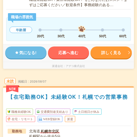
ずはご応募ください／歓迎条件】事務経験のある…
職場の雰囲気
年齢層
20代
30代
40代
50代
60代
気になる!
応募へ進む
詳しく見る
派遣会社
アデコ株式会社
未読
掲載日
2026/08/07
NEW
【在宅勤務OK】未経験OK！札幌での営業事務
職種未経験OK
交通費別途支給あり
土日祝日が休み
在宅・リモート
WEB登録OK
派遣
北海道
札幌市北区
勤務地
札幌駅から徒歩5分