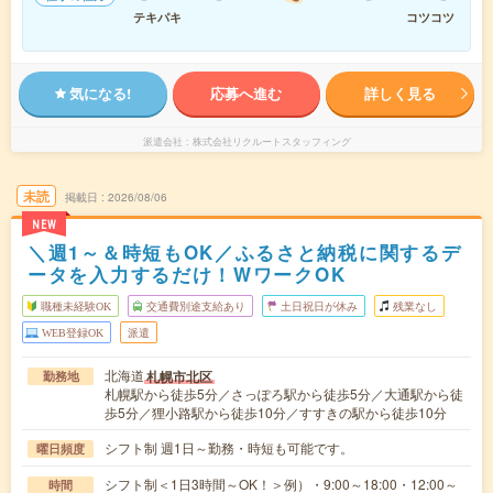
テキパキ
コツコツ
気になる!
応募へ進む
詳しく見る
派遣会社
株式会社リクルートスタッフィング
未読
掲載日
2026/08/06
NEW
＼週1～＆時短もOK／ふるさと納税に関するデ
ータを入力するだけ！WワークOK
職種未経験OK
交通費別途支給あり
土日祝日が休み
残業なし
WEB登録OK
派遣
北海道
札幌市北区
勤務地
札幌駅から徒歩5分／さっぽろ駅から徒歩5分／大通駅から徒
歩5分／狸小路駅から徒歩10分／すすきの駅から徒歩10分
シフト制 週1日～勤務・時短も可能です。
曜日頻度
シフト制＜1日3時間～OK！＞例）・9:00～18:00・12:00～
時間