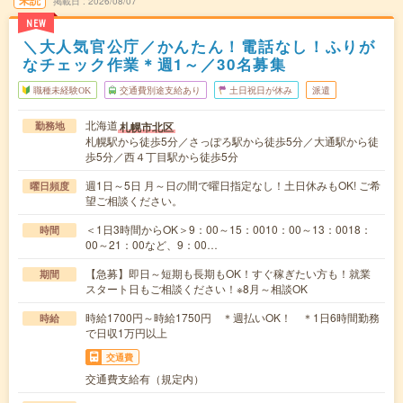
未読
掲載日
2026/08/07
NEW
＼大人気官公庁／かんたん！電話なし！ふりが
なチェック作業＊週1～／30名募集
職種未経験OK
交通費別途支給あり
土日祝日が休み
派遣
北海道
札幌市北区
勤務地
札幌駅から徒歩5分／さっぽろ駅から徒歩5分／大通駅から徒
歩5分／西４丁目駅から徒歩5分
週1日～5日 月～日の間で曜日指定なし！土日休みもOK! ご希
曜日頻度
望ご相談ください。
＜1日3時間からOK＞9：00～15：0010：00～13：0018：
時間
00～21：00など、9：00…
【急募】即日～短期も長期もOK！すぐ稼ぎたい方も！就業
期間
スタート日もご相談ください！※8月～相談OK
時給1700円～時給1750円 ＊週払いOK！ ＊1日6時間勤務
時給
で日収1万円以上
交通費
交通費支給有（規定内）