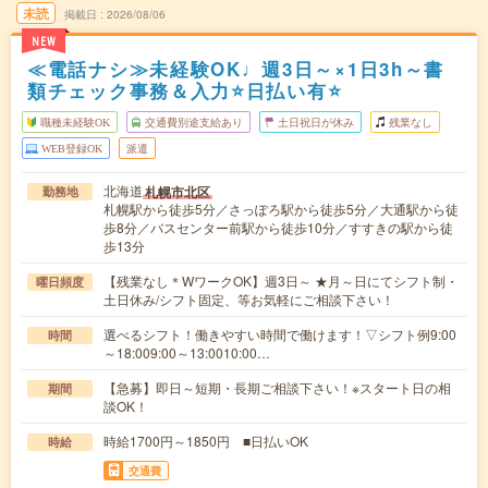
未読
掲載日
2026/08/06
NEW
≪電話ナシ≫未経験OK♩週3日～×1日3h～書
類チェック事務＆入力⭐日払い有⭐
職種未経験OK
交通費別途支給あり
土日祝日が休み
残業なし
WEB登録OK
派遣
北海道
札幌市北区
勤務地
札幌駅から徒歩5分／さっぽろ駅から徒歩5分／大通駅から徒
歩8分／バスセンター前駅から徒歩10分／すすきの駅から徒
歩13分
【残業なし＊WワークOK】週3日～ ★月～日にてシフト制・
曜日頻度
土日休み/シフト固定、等お気軽にご相談下さい！
選べるシフト！働きやすい時間で働けます！▽シフト例9:00
時間
～18:009:00～13:0010:00…
【急募】即日～短期・長期ご相談下さい！※スタート日の相
期間
談OK！
時給1700円～1850円 ■日払いOK
時給
交通費