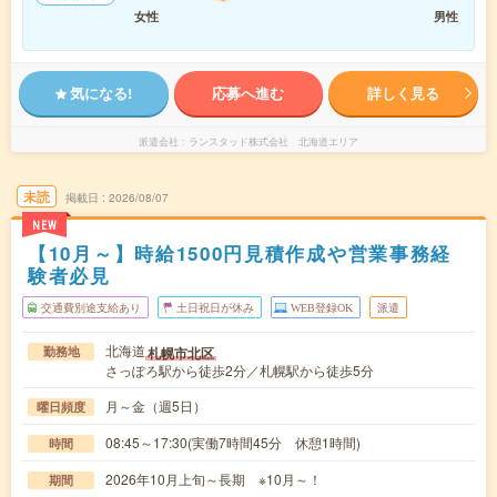
女性
男性
気になる!
応募へ進む
詳しく見る
派遣会社
ランスタッド株式会社 北海道エリア
未読
掲載日
2026/08/07
NEW
【10月～】時給1500円見積作成や営業事務経
験者必見
交通費別途支給あり
土日祝日が休み
WEB登録OK
派遣
北海道
札幌市北区
勤務地
さっぽろ駅から徒歩2分／札幌駅から徒歩5分
月～金（週5日）
曜日頻度
08:45～17:30(実働7時間45分 休憩1時間)
時間
2026年10月上旬～長期 ※10月～！
期間