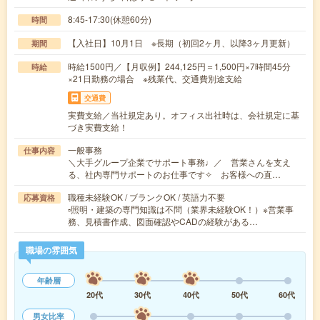
8:45-17:30(休憩60分)
時間
【入社日】10月1日 ※長期（初回2ヶ月、以降3ヶ月更新）
期間
時給1500円／【月収例】244,125円＝1,500円×7時間45分
時給
×21日勤務の場合 ※残業代、交通費別途支給
交通費
実費支給／当社規定あり。オフィス出社時は、会社規定に基
づき実費支給！
一般事務
仕事内容
＼大手グループ企業でサポート事務♩／ 営業さんを支え
る、社内専門サポートのお仕事です✧ お客様への直…
職種未経験OK / ブランクOK / 英語力不要
応募資格
▫照明・建築の専門知識は不問（業界未経験OK！）※営業事
務、見積書作成、図面確認やCADの経験がある…
職場の雰囲気
年齢層
20代
30代
40代
50代
60代
男女比率