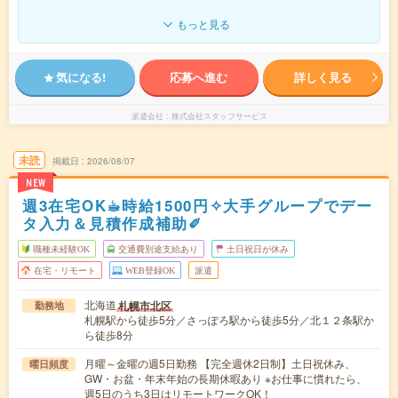
もっと見る
気になる!
応募へ進む
詳しく見る
派遣会社
株式会社スタッフサービス
未読
掲載日
2026/08/07
NEW
週3在宅OK☕︎時給1500円✧大手グループでデー
タ入力＆見積作成補助✐
職種未経験OK
交通費別途支給あり
土日祝日が休み
在宅・リモート
WEB登録OK
派遣
北海道
札幌市北区
勤務地
札幌駅から徒歩5分／さっぽろ駅から徒歩5分／北１２条駅か
ら徒歩8分
月曜～金曜の週5日勤務 【完全週休2日制】土日祝休み、
曜日頻度
GW・お盆・年末年始の長期休暇あり ※お仕事に慣れたら、
週5日のうち3日はリモートワークOK！