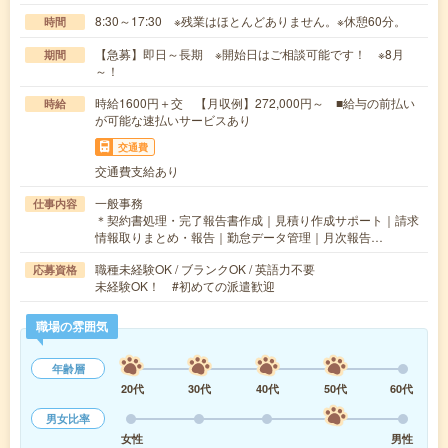
8:30～17:30 ※残業はほとんどありません。※休憩60分。
時間
【急募】即日～長期 ※開始日はご相談可能です！ ※8月
期間
～！
時給1600円＋交 【月収例】272,000円～ ■給与の前払い
時給
が可能な速払いサービスあり
交通費
交通費支給あり
一般事務
仕事内容
＊契約書処理・完了報告書作成｜見積り作成サポート｜請求
情報取りまとめ・報告｜勤怠データ管理｜月次報告…
職種未経験OK / ブランクOK / 英語力不要
応募資格
未経験OK！ #初めての派遣歓迎
職場の雰囲気
年齢層
20代
30代
40代
50代
60代
男女比率
女性
男性