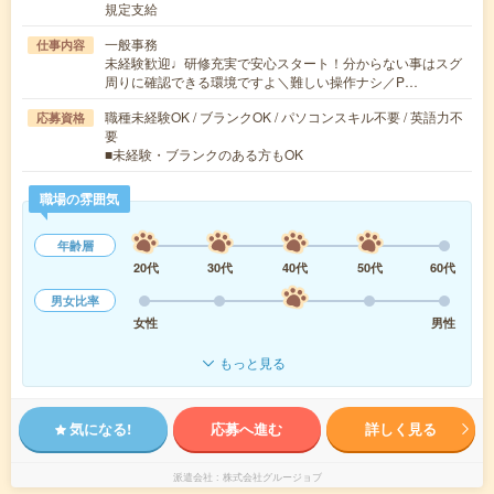
規定支給
一般事務
仕事内容
未経験歓迎♩研修充実で安心スタート！分からない事はスグ
周りに確認できる環境ですよ＼難しい操作ナシ／P…
職種未経験OK / ブランクOK / パソコンスキル不要 / 英語力不
応募資格
要
■未経験・ブランクのある方もOK
職場の雰囲気
年齢層
20代
30代
40代
50代
60代
男女比率
女性
男性
もっと見る
気になる!
応募へ進む
詳しく見る
派遣会社
株式会社グルージョブ