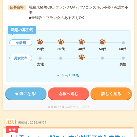
職種未経験OK / ブランクOK / パソコンスキル不要 / 英語力不
応募資格
要
■未経験・ブランクのある方もOK
職場の雰囲気
年齢層
20代
30代
40代
50代
60代
男女比率
女性
男性
もっと見る
気になる!
応募へ進む
詳しく見る
派遣会社
株式会社グルージョブ
未読
掲載日
2026/08/07
NEW