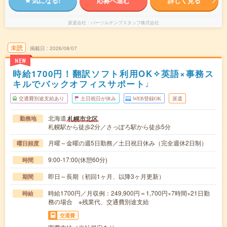
気になる!
応募へ進む
詳しく見る
派遣会社
パーソルテンプスタッフ株式会社
未読
掲載日
2026/08/07
NEW
時給1700円！翻訳ソフト利用OK✧英語×事務ス
キルでバックオフィスサポート♩
交通費別途支給あり
土日祝日が休み
WEB登録OK
派遣
北海道
札幌市北区
勤務地
札幌駅から徒歩2分／さっぽろ駅から徒歩5分
月曜～金曜の週5日勤務／土日祝日休み（完全週休2日制）
曜日頻度
9:00-17:00(休憩60分)
時間
即日～長期（初回1ヶ月、以降3ヶ月更新）
期間
時給1700円／月収例：249,900円＝1,700円×7時間×21日勤
時給
務の場合 ※残業代、交通費別途支給
交通費