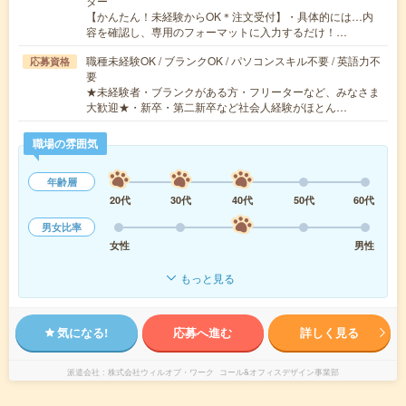
ター
【かんたん！未経験からOK＊注文受付】・具体的には…内
容を確認し、専用のフォーマットに入力するだけ！…
職種未経験OK / ブランクOK / パソコンスキル不要 / 英語力不
応募資格
要
★未経験者・ブランクがある方・フリーターなど、みなさま
大歓迎★・新卒・第二新卒など社会人経験がほとん…
職場の雰囲気
年齢層
20代
30代
40代
50代
60代
男女比率
女性
男性
もっと見る
気になる!
応募へ進む
詳しく見る
派遣会社
株式会社ウィルオブ・ワーク コール&オフィスデザイン事業部