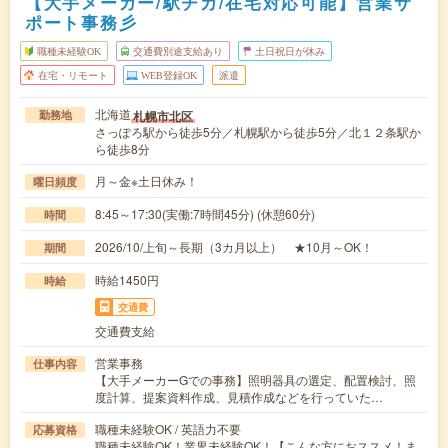
【大手メーカー/駅チカ/在宅対応可能】営業サ
ポート事務彡
職種未経験OK
交通費別途支給あり
土日祝日が休み
在宅・リモート
WEB登録OK
派遣
北海道
札幌市北区
勤務地
さっぽろ駅から徒歩5分／札幌駅から徒歩5分／北１２条駅か
ら徒歩8分
月～金※土日休み！
曜日頻度
8:45～17:30(実働:7時間45分) (休憩60分)
時間
2026/10/上旬～長期（3カ月以上） ★10月～OK！
期間
時給1450円
時給
交通費
交通費支給
営業事務
仕事内容
【大手メーカーGでの事務】照明器具の選定、配置検討、照
度計算、提案資料作成、見積作成などを行っていた…
職種未経験OK / 英語力不要
応募資格
職種未経験OK！業界未経験OK！【こんな方におススメ！ま