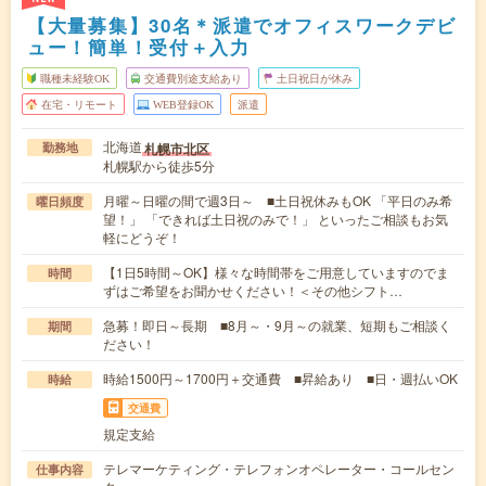
【大量募集】30名＊派遣でオフィスワークデビ
ュー！簡単！受付＋入力
職種未経験OK
交通費別途支給あり
土日祝日が休み
在宅・リモート
WEB登録OK
派遣
北海道
札幌市北区
勤務地
札幌駅から徒歩5分
月曜～日曜の間で週3日～ ■土日祝休みもOK 「平日のみ希
曜日頻度
望！」 「できれば土日祝のみで！」 といったご相談もお気
軽にどうぞ！
【1日5時間～OK】様々な時間帯をご用意していますのでま
時間
ずはご希望をお聞かせください！＜その他シフト…
急募！即日～長期 ■8月～・9月～の就業、短期もご相談く
期間
ださい！
時給1500円～1700円＋交通費 ■昇給あり ■日・週払いOK
時給
交通費
規定支給
テレマーケティング・テレフォンオペレーター・コールセン
仕事内容