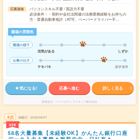
パソコンスキル不要 / 英語力不要
応募資格
必須条件：・契約や会社法関連の法務業務経験をお持ちの
方・普通自動車免許（AT可、ペーパードライバー不…
職場の雰囲気
職場の様子
活気がある
しずか
仕事の仕方
テキパキ
コツコツ
気になる!
応募へ進む
詳しく見る
派遣会社
パーソルテンプスタッフ株式会社
未読
掲載日
2026/08/07
NEW
58名大量募集【未経験OK】かんたん銀行口座
データ入力＆事務＊服装自由・日払有＊