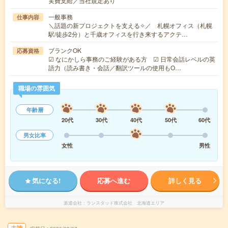
実費支給／当社規定あり
一般事務
仕事内容
＼話題の新プロジェクトを支える✧／ 札幌オフィス（札幌
駅/徒歩2分）と千歳オフィスを行き来するアクテ…
ブランクOK
応募資格
☑ なにかしら事務のご経験がある方 ☑ 日常会話レベルの英
語力（読み書き・会話／翻訳ツールの使用もO…
職場の雰囲気
年齢層
20代
30代
40代
50代
60代
男女比率
女性
男性
気になる!
応募へ進む
詳しく見る
派遣会社
ランスタッド株式会社 北海道エリア