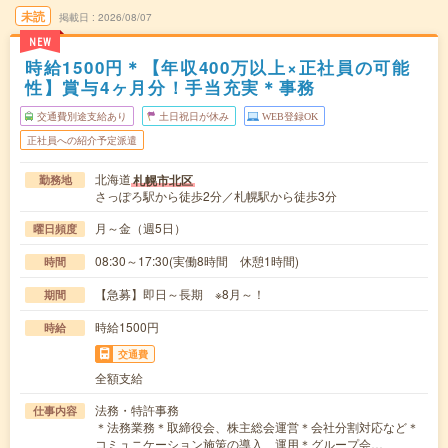
未読
掲載日
2026/08/07
NEW
時給1500円＊【年収400万以上×正社員の可能
性】賞与4ヶ月分！手当充実＊事務
交通費別途支給あり
土日祝日が休み
WEB登録OK
正社員への紹介予定派遣
北海道
札幌市北区
勤務地
さっぽろ駅から徒歩2分／札幌駅から徒歩3分
月～金（週5日）
曜日頻度
08:30～17:30(実働8時間 休憩1時間)
時間
【急募】即日～長期 ※8月～！
期間
時給1500円
時給
交通費
全額支給
法務・特許事務
仕事内容
＊法務業務＊取締役会、株主総会運営＊会社分割対応など＊
コミュニケーション施策の導入、運用＊グループ会…