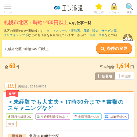
メニュー
気になる!
ログイン
検索
札幌市北区
×
時給1450円以上
のお仕事一覧
北区の派遣のお仕事情報です。
オフィスワーク・事務系
、
営業・販売・サービス系
、
クリエイティブ系
などのお仕事を取り揃えています。さらに、
短期
・
単発
などの期間
や、
職種未経験OK
などのこだわり条件で絞り込んでいただけます。
条件の変更
札幌市北区 / 時給1450円以上
60
1,614
全
件
平均時給:
円
時給順
新着順
未読
掲載日
2026/08/08
NEW
＜未経験でも大丈夫＞17時30分まで＊書類の
スキャニングなど
職種未経験OK
交通費別途支給あり
土日祝日が休み
WEB登録OK
派遣
北海道
札幌市北区
勤務地