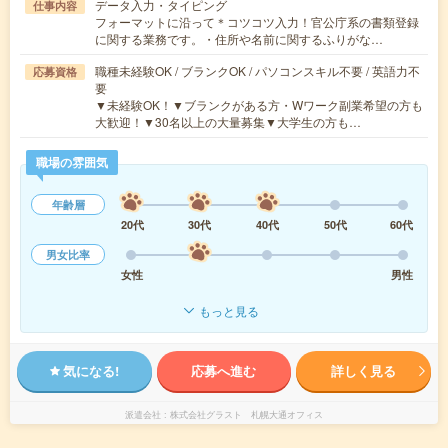
データ入力・タイピング
仕事内容
フォーマットに沿って＊コツコツ入力！官公庁系の書類登録
に関する業務です。・住所や名前に関するふりがな…
職種未経験OK / ブランクOK / パソコンスキル不要 / 英語力不
応募資格
要
▼未経験OK！▼ブランクがある方・Wワーク副業希望の方も
大歓迎！▼30名以上の大量募集▼大学生の方も…
職場の雰囲気
年齢層
20代
30代
40代
50代
60代
男女比率
女性
男性
もっと見る
気になる!
応募へ進む
詳しく見る
派遣会社
株式会社グラスト 札幌大通オフィス