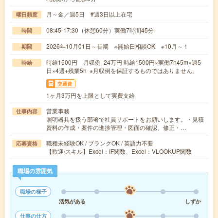
月～金／週5日 #週3日以上在宅
曜日頻度
08:45-17:30（休憩60分）実働7時間45分
時間
2026年10月01日～長期 ※開始日相談OK ※10月～！
期間
時給1500円 月収例 24万円 時給1500円×実働7h45m×週5
時給
日×4週+残業5h ※月収例を保証するものではありません。
交通費
1ヶ月3万円を上限として実費支給
営業事務
仕事内容
照明器具を扱う部署で社員サポートをお願いします。・見積
資料の作成・案件の進捗管理・図面の確認、修正・…
職種未経験OK / ブランクOK / 英語力不要
応募資格
【歓迎/スキル】Excel：IF関数、Excel：VLOOKUP関数
職場の雰囲気
職場の様子
活気がある
しずか
仕事の仕方