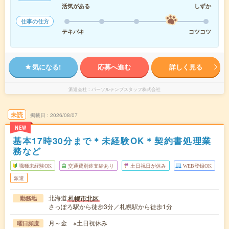
活気がある
しずか
仕事の仕方
テキパキ
コツコツ
気になる!
応募へ進む
詳しく見る
派遣会社
パーソルテンプスタッフ株式会社
未読
掲載日
2026/08/07
NEW
基本17時30分まで＊未経験OK＊契約書処理業
務など
職種未経験OK
交通費別途支給あり
土日祝日が休み
WEB登録OK
派遣
北海道
札幌市北区
勤務地
さっぽろ駅から徒歩3分／札幌駅から徒歩1分
月～金 ※土日祝休み
曜日頻度