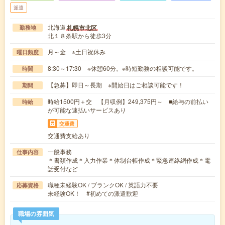
派遣
北海道
札幌市北区
勤務地
北１８条駅から徒歩3分
月～金 ※土日祝休み
曜日頻度
8:30～17:30 ※休憩60分。※時短勤務の相談可能です。
時間
【急募】即日～長期 ※開始日はご相談可能です！
期間
時給1500円＋交 【月収例】249,375円～ ■給与の前払い
時給
が可能な速払いサービスあり
交通費
交通費支給あり
一般事務
仕事内容
＊書類作成＊入力作業＊体制台帳作成＊緊急連絡網作成＊電
話受付など
職種未経験OK / ブランクOK / 英語力不要
応募資格
未経験OK！ #初めての派遣歓迎
職場の雰囲気