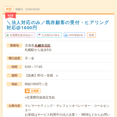
未読
掲載日
2026/08/06
NEW
＼法人対応のみ／既存顧客の受付・ヒアリング
対応@1600円
交通費別途支給あり
土日祝日が休み
WEB登録OK
派遣
北海道
札幌市北区
勤務地
札幌駅から徒歩5分
月～金
曜日頻度
9:00～17:45
時間
【急募】即日～長期 ※
期間
時給1600円＋交
時給
交通費
※交通費別途規定支給
テレマーケティング・テレフォンオペレーター・コールセン
仕事内容
ター
お客様はサービス利用中の法人企業！・WEBなどからお問い