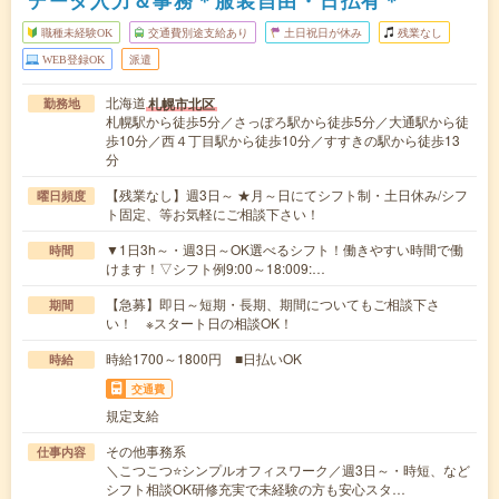
職種未経験OK
交通費別途支給あり
土日祝日が休み
残業なし
WEB登録OK
派遣
北海道
札幌市北区
勤務地
札幌駅から徒歩5分／さっぽろ駅から徒歩5分／大通駅から徒
歩10分／西４丁目駅から徒歩10分／すすきの駅から徒歩13
分
【残業なし】週3日～ ★月～日にてシフト制・土日休み/シフ
曜日頻度
ト固定、等お気軽にご相談下さい！
▼1日3h～・週3日～OK選べるシフト！働きやすい時間で働
時間
けます！▽シフト例9:00～18:009:…
【急募】即日～短期・長期、期間についてもご相談下さ
期間
い！ ※スタート日の相談OK！
時給1700～1800円 ■日払いOK
時給
交通費
規定支給
その他事務系
仕事内容
＼こつこつ⭐シンプルオフィスワーク／週3日～・時短、など
シフト相談OK研修充実で未経験の方も安心スタ…