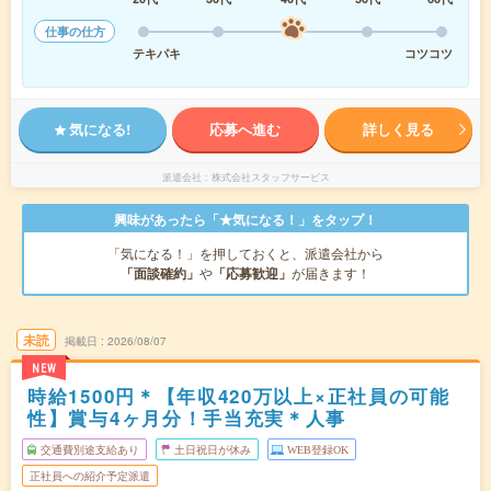
仕事の仕方
テキパキ
コツコツ
気になる!
応募へ進む
詳しく見る
派遣会社
株式会社スタッフサービス
興味があったら「★気になる！」をタップ！
「気になる！」を押しておくと、派遣会社から
「面談確約」
や
「応募歓迎」
が届きます！
未読
掲載日
2026/08/07
NEW
時給1500円＊【年収420万以上×正社員の可能
性】賞与4ヶ月分！手当充実＊人事
交通費別途支給あり
土日祝日が休み
WEB登録OK
正社員への紹介予定派遣