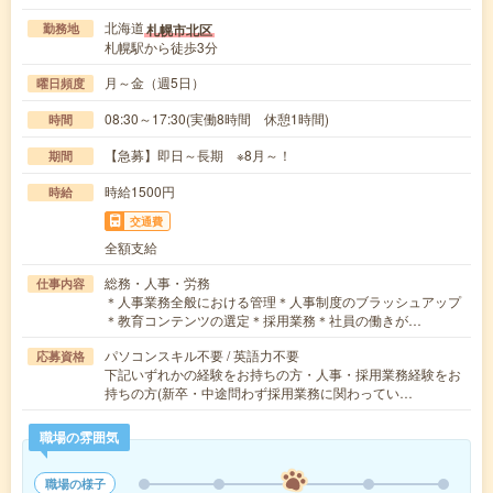
北海道
札幌市北区
勤務地
札幌駅から徒歩3分
月～金（週5日）
曜日頻度
08:30～17:30(実働8時間 休憩1時間)
時間
【急募】即日～長期 ※8月～！
期間
時給1500円
時給
交通費
全額支給
総務・人事・労務
仕事内容
＊人事業務全般における管理＊人事制度のブラッシュアップ
＊教育コンテンツの選定＊採用業務＊社員の働きが…
パソコンスキル不要 / 英語力不要
応募資格
下記いずれかの経験をお持ちの方・人事・採用業務経験をお
持ちの方(新卒・中途問わず採用業務に関わってい…
職場の雰囲気
職場の様子