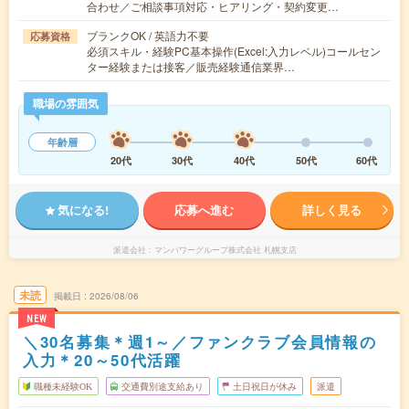
合わせ／ご相談事項対応・ヒアリング・契約変更…
ブランクOK / 英語力不要
応募資格
必須スキル・経験PC基本操作(Excel:入力レベル)コールセン
ター経験または接客／販売経験通信業界…
職場の雰囲気
年齢層
20代
30代
40代
50代
60代
気になる!
応募へ進む
詳しく見る
派遣会社
マンパワーグループ株式会社 札幌支店
未読
掲載日
2026/08/06
NEW
＼30名募集＊週1～／ファンクラブ会員情報の
入力＊20～50代活躍
職種未経験OK
交通費別途支給あり
土日祝日が休み
派遣