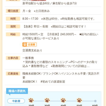
新琴似駅から徒歩6分／麻生駅から徒歩7分
月～金 ※土日祝休み
曜日頻度
8:30～17:30 ※休憩は60分。※時短勤務も相談可能です。
時間
【急募】即日～長期 ※開始日はご相談可能です！
期間
時給1500円＋交 【月収例】240,000円～ ■給与の前払い
時給
が可能な速払いサービスあり
交通費
交通費支給あり
一般事務
仕事内容
＊契約書などの書類のスキャニング→PCへのデータの取り
込み＊書類整理など ※勤務期間についての詳細は…
職種未経験OK / ブランクOK / パソコンスキル不要 / 英語力不
応募資格
要
未経験OK！ #初めての派遣歓迎
職場の雰囲気
年齢層
20代
30代
40代
50代
60代