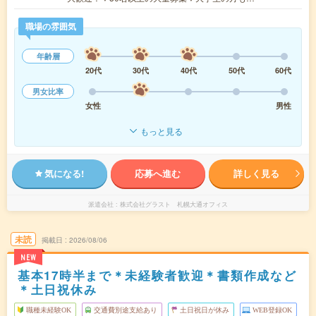
職場の雰囲気
年齢層
20代
30代
40代
50代
60代
男女比率
女性
男性
もっと見る
気になる!
応募へ進む
詳しく見る
派遣会社
株式会社グラスト 札幌大通オフィス
未読
掲載日
2026/08/06
NEW
基本17時半まで＊未経験者歓迎＊書類作成など
＊土日祝休み
職種未経験OK
交通費別途支給あり
土日祝日が休み
WEB登録OK