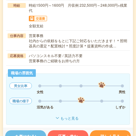
時給1500円～1600円 月収例 232,500円～248,000円+残業
時給
代
交通費
全額支給
営業事務
仕事内容
社内からの依頼をもとに下記ご対応をいただきます！＊照明
器具の選定＊配置検討＊照度計算＊提案資料の作成…
パソコンスキル不要 / 英語力不要
応募資格
営業事務のご経験をお持ちの方
職場の雰囲気
男女比率
女性
男性
職場の様子
活気がある
しずか
もっと見る