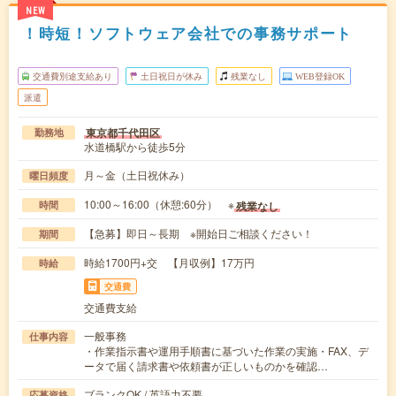
NEW
！時短！ソフトウェア会社での事務サポート
交通費別途支給あり
土日祝日が休み
残業なし
WEB登録OK
派遣
東京都千代田区
勤務地
水道橋駅から徒歩5分
月～金（土日祝休み）
曜日頻度
10:00～16:00（休憩:60分） ※
残業なし
時間
【急募】即日～長期 ※開始日ご相談ください！
期間
時給1700円+交 【月収例】17万円
時給
交通費
交通費支給
一般事務
仕事内容
・作業指示書や運用手順書に基づいた作業の実施・FAX、デ
ータで届く請求書や依頼書が正しいものかを確認…
ブランクOK / 英語力不要
応募資格