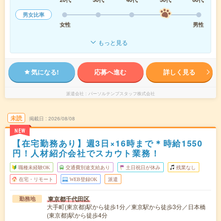
男女比率
女性
男性
もっと見る
気になる!
応募へ進む
詳しく見る
派遣会社
パーソルテンプスタッフ株式会社
未読
掲載日
2026/08/08
NEW
【在宅勤務あり】週3日×16時まで＊時給1550
円！人材紹介会社でスカウト業務！
職種未経験OK
交通費別途支給あり
土日祝日が休み
残業なし
在宅・リモート
WEB登録OK
派遣
東京都千代田区
勤務地
大手町(東京都)駅から徒歩1分／東京駅から徒歩3分／日本橋
(東京都)駅から徒歩4分