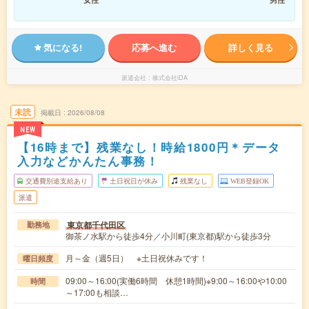
気になる!
応募へ進む
詳しく見る
派遣会社
株式会社iDA
未読
掲載日
2026/08/08
NEW
【16時まで】残業なし！時給1800円＊データ
入力などかんたん事務！
交通費別途支給あり
土日祝日が休み
残業なし
WEB登録OK
派遣
東京都千代田区
勤務地
御茶ノ水駅から徒歩4分／小川町(東京都)駅から徒歩3分
月～金（週5日） ※土日祝休みです！
曜日頻度
09:00～16:00(実働6時間 休憩1時間)※9:00～16:00や10:00
時間
～17:00も相談…