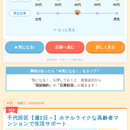
20代
30代
40代
50代
60代
男女比率
女性
男性
もっと見る
気になる!
応募へ進む
詳しく見る
派遣会社
日本リック株式会社
興味があったら「★気になる！」をタップ！
「気になる！」を押しておくと、派遣会社から
「面談確約」
や
「応募歓迎」
が届きます！
未読
掲載日
2026/08/08
NEW
千代田区【週2日～】ホテルライクな高齢者マ
ンションで生活サポート