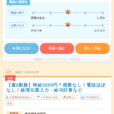
職場の雰囲気
職場の様子
活気がある
しずか
仕事の仕方
テキパキ
コツコツ
気になる!
応募へ進む
詳しく見る
派遣会社
パーソルテンプスタッフ株式会社
未読
掲載日
2026/08/08
NEW
【週2勤務】時給2200円＊残業なし！電話ほぼ
なし！経理伝票入力・給与計算など
交通費別途支給あり
土日祝日が休み
残業なし
WEB登録OK
派遣
東京都千代田区
勤務地