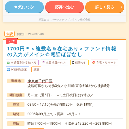
気になる!
応募へ進む
詳しく見る
派遣会社
パーソルテンプスタッフ株式会社
未読
掲載日
2026/08/08
NEW
1700円＊＜複数名＆在宅あり＞ファンド情報
の入力がメイン＠電話ほぼなし
交通費別途支給あり
土日祝日が休み
残業なし
在宅・リモート
WEB登録OK
派遣
東京都千代田区
勤務地
淡路町駅から徒歩3分／小川町(東京都)駅から徒歩5分
月～金（週5日） ※＼土日祝日はお休み／
曜日頻度
08:50～17:10(実働7時間20分 休憩1時間)
時間
2026年09月上旬～長期 ※9月～！
期間
時給1700円～1800円 月収例 249,220円～263,880円
時給