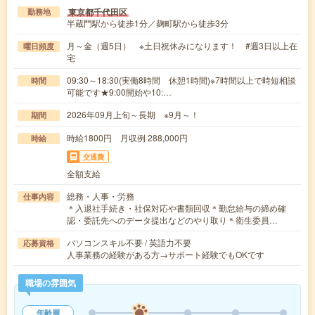
東京都千代田区
勤務地
半蔵門駅から徒歩1分／麹町駅から徒歩3分
月～金（週5日） ※土日祝休みになります！ #週3日以上在
曜日頻度
宅
09:30～18:30(実働8時間 休憩1時間)※7時間以上で時短相談
時間
可能です★9:00開始や10:…
2026年09月上旬～長期 ※9月～！
期間
時給1800円 月収例 288,000円
時給
交通費
全額支給
総務・人事・労務
仕事内容
＊入退社手続き・社保対応や書類回収＊勤怠給与の締め確
認・委託先へのデータ提出などのやり取り＊衛生委員…
パソコンスキル不要 / 英語力不要
応募資格
人事業務の経験がある方→サポート経験でもOKです
職場の雰囲気
年齢層