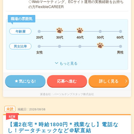
◇Webマーケティング、ECサイト運用の実務経験をお持ち
の方FlexibleCAREER
職場の雰囲気
年齢層
20代
30代
40代
50代
60代
男女比率
女性
男性
もっと見る
気になる!
応募へ進む
詳しく見る
派遣会社
パーソルテンプスタッフ株式会社
未読
掲載日
2026/08/08
NEW
【週2在宅＊時給1800円＊残業なし】電話な
し！データチェックなど＠駅直結