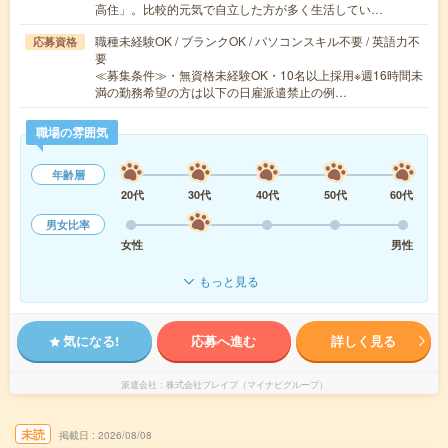
高住」。比較的元気で自立した方が多く生活してい…
職種未経験OK / ブランクOK / パソコンスキル不要 / 英語力不
応募資格
要
≪募集条件≫・無資格未経験OK・10名以上採用※週16時間未
満の勤務希望の方は以下の日雇派遣禁止の例…
職場の雰囲気
年齢層
20代
30代
40代
50代
60代
男女比率
女性
男性
もっと見る
気になる!
応募へ進む
詳しく見る
派遣会社
株式会社ブレイブ（マイナビグループ）
未読
掲載日
2026/08/08