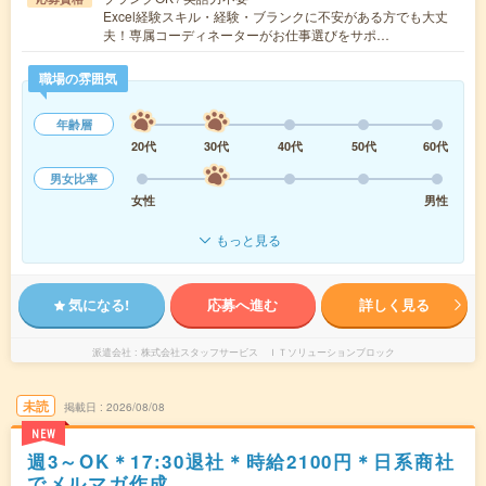
Excel経験スキル・経験・ブランクに不安がある方でも大丈
夫！専属コーディネーターがお仕事選びをサポ…
職場の雰囲気
年齢層
20代
30代
40代
50代
60代
男女比率
女性
男性
もっと見る
気になる!
応募へ進む
詳しく見る
派遣会社
株式会社スタッフサービス ＩＴソリューションブロック
未読
掲載日
2026/08/08
NEW
週3～OK＊17:30退社＊時給2100円＊日系商社
でメルマガ作成