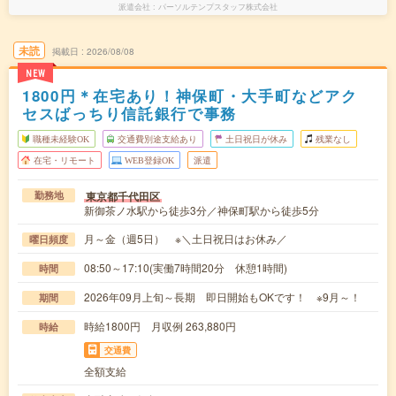
派遣会社
パーソルテンプスタッフ株式会社
未読
掲載日
2026/08/08
NEW
1800円＊在宅あり！神保町・大手町などアク
セスばっちり信託銀行で事務
職種未経験OK
交通費別途支給あり
土日祝日が休み
残業なし
在宅・リモート
WEB登録OK
派遣
東京都千代田区
勤務地
新御茶ノ水駅から徒歩3分／神保町駅から徒歩5分
月～金（週5日） ※＼土日祝日はお休み／
曜日頻度
08:50～17:10(実働7時間20分 休憩1時間)
時間
2026年09月上旬～長期 即日開始もOKです！ ※9月～！
期間
時給1800円 月収例 263,880円
時給
交通費
全額支給