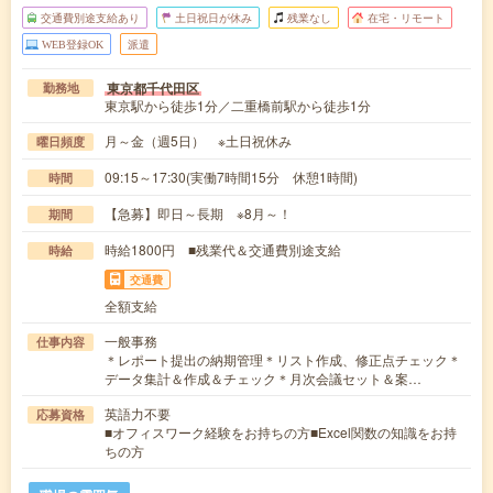
交通費別途支給あり
土日祝日が休み
残業なし
在宅・リモート
WEB登録OK
派遣
東京都千代田区
勤務地
東京駅から徒歩1分／二重橋前駅から徒歩1分
月～金（週5日） ※土日祝休み
曜日頻度
09:15～17:30(実働7時間15分 休憩1時間)
時間
【急募】即日～長期 ※8月～！
期間
時給1800円 ■残業代＆交通費別途支給
時給
交通費
全額支給
一般事務
仕事内容
＊レポート提出の納期管理＊リスト作成、修正点チェック＊
データ集計＆作成＆チェック＊月次会議セット＆案…
英語力不要
応募資格
■オフィスワーク経験をお持ちの方■Excel関数の知識をお持
ちの方