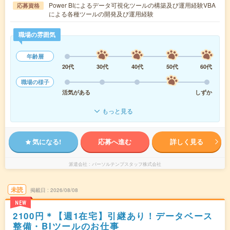
Power BIによるデータ可視化ツールの構築及び運用経験VBA
応募資格
による各種ツールの開発及び運用経験
職場の雰囲気
年齢層
20代
30代
40代
50代
60代
職場の様子
活気がある
しずか
もっと見る
気になる!
応募へ進む
詳しく見る
派遣会社
パーソルテンプスタッフ株式会社
未読
掲載日
2026/08/08
NEW
2100円＊【週1在宅】引継あり！データベース
整備・BIツールのお仕事