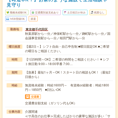
見守り
職種未経験OK
交通費別途支給あり
土日祝日が休み
残業なし
WEB登録OK
派遣
東京都千代田区
勤務地
秋葉原駅から---分／神保町駅から---分／麹町駅から---分／国
会議事堂前駅から---分／桜田門駅から---分
【週2日～】シフト自由・自己申告制 ■曜日固定OK ■ご希望
曜日頻度
の曜日をご相談ください。
【1日5時間～OK】ご希望の時間をご相談ください！▼シフ
時間
ト例日勤 9:00～18:00早番 7:00…
【急募】最短1ヶ月～OK！スタート日の相談もOK！（最短2
期間
日後から）
無資格未経験：時給1600円～ 有資格or経験者：時給1800
時給
円～1850円 ■日払いOK
交通費
交通費全額支給（ガソリン代もOK）
介護関連
仕事内容
≪サ高住のお仕事≫完成したばかりの豪華な施設が多い「サ