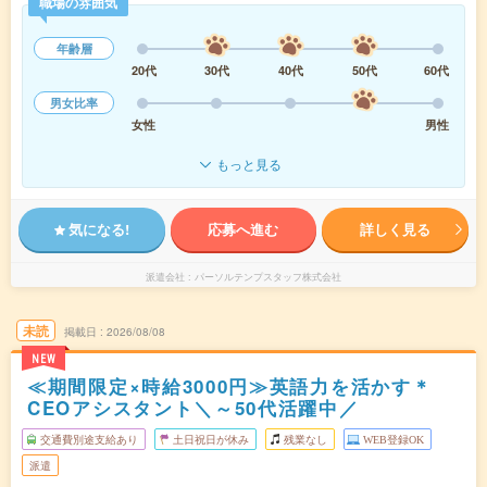
職場の雰囲気
年齢層
20代
30代
40代
50代
60代
男女比率
女性
男性
もっと見る
気になる!
応募へ進む
詳しく見る
派遣会社
パーソルテンプスタッフ株式会社
未読
掲載日
2026/08/08
NEW
≪期間限定×時給3000円≫英語力を活かす＊
CEOアシスタント＼～50代活躍中／
交通費別途支給あり
土日祝日が休み
残業なし
WEB登録OK
派遣