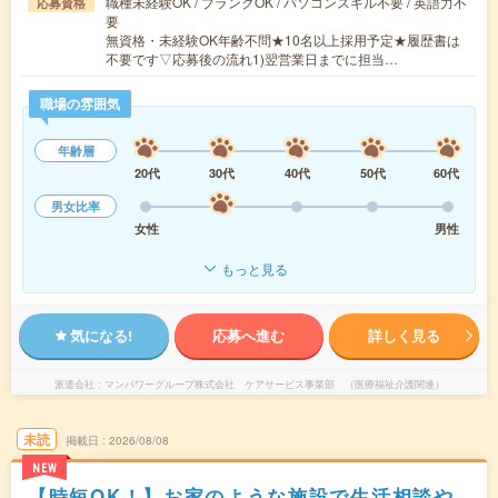
職種未経験OK / ブランクOK / パソコンスキル不要 / 英語力不
応募資格
要
無資格・未経験OK年齢不問★10名以上採用予定★履歴書は
不要です▽応募後の流れ1)翌営業日までに担当…
職場の雰囲気
年齢層
20代
30代
40代
50代
60代
男女比率
女性
男性
もっと見る
気になる!
応募へ進む
詳しく見る
派遣会社
マンパワーグループ株式会社 ケアサービス事業部 （医療福祉介護関連）
未読
掲載日
2026/08/08
NEW
【時短OK！】お家のような施設で生活相談や