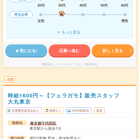
20代
30代
40代
50代
60代
男女比率
女性
男性
もっと見る
気になる!
応募へ進む
詳しく見る
派遣会社
パーソルテンプスタッフ株式会社
未読
時給1600円～【フェラガモ】販売スタッフ
大丸東京
交通費別途支給あり
残業なし
WEB登録OK
派遣
東京都千代田区
勤務地
東京駅から徒歩1分
週5日勤務,育休・産休制度あり
曜日頻度