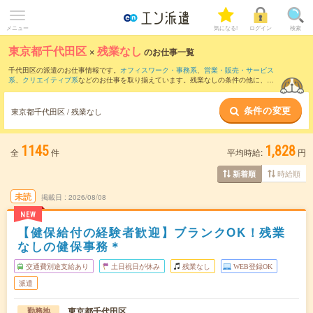
メニュー
気になる!
ログイン
検索
東京都千代田区
×
残業なし
のお仕事一覧
千代田区の派遣のお仕事情報です。
オフィスワーク・事務系
、
営業・販売・サービス
系
、
クリエイティブ系
などのお仕事を取り揃えています。残業なしの条件の他に、
交
通費別途支給あり
、
職種未経験OK
、
友だちと一緒の応募OK
などのこだわり条件も取
り揃えています。
条件の変更
東京都千代田区 / 残業なし
1145
1,828
全
件
平均時給:
円
時給順
新着順
未読
掲載日
2026/08/08
NEW
【健保給付の経験者歓迎】ブランクOK！残業
なしの健保事務＊
交通費別途支給あり
土日祝日が休み
残業なし
WEB登録OK
派遣
東京都千代田区
勤務地