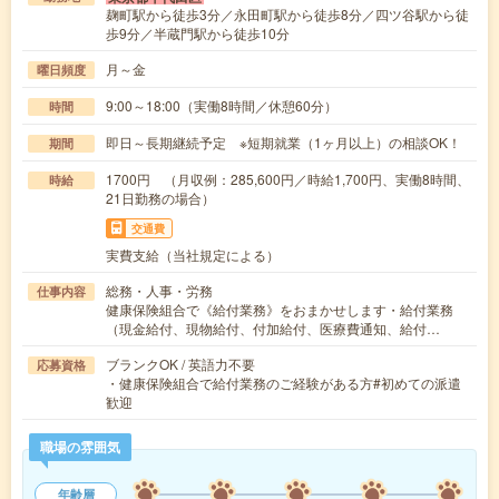
麹町駅から徒歩3分／永田町駅から徒歩8分／四ツ谷駅から徒
歩9分／半蔵門駅から徒歩10分
月～金
曜日頻度
9:00～18:00（実働8時間／休憩60分）
時間
即日～長期継続予定 ※短期就業（1ヶ月以上）の相談OK！
期間
1700円 （月収例：285,600円／時給1,700円、実働8時間、
時給
21日勤務の場合）
交通費
実費支給（当社規定による）
総務・人事・労務
仕事内容
健康保険組合で《給付業務》をおまかせします・給付業務
（現金給付、現物給付、付加給付、医療費通知、給付…
ブランクOK / 英語力不要
応募資格
・健康保険組合で給付業務のご経験がある方#初めての派遣
歓迎
職場の雰囲気
年齢層