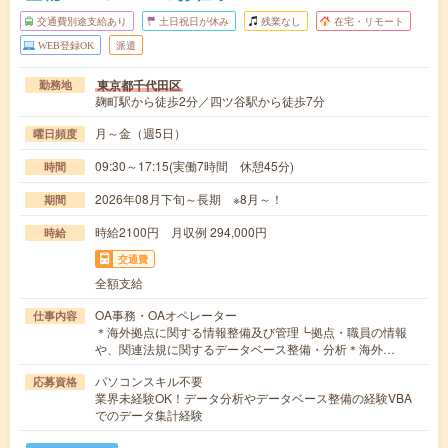
交通費別途支給あり
土日祝日が休み
残業なし
在宅・リモート
WEB登録OK
派遣
東京都千代田区
勤務地
麹町駅から徒歩2分／四ツ谷駅から徒歩7分
月～金（週5日）
曜日頻度
09:30～17:15(実働7時間 休憩45分)
時間
2026年08月下旬～長期 ※8月～！
期間
時給2100円 月収例 294,000円
時給
交通費
全額支給
OA事務・OAオペレーター
仕事内容
＊海外拠点に関する情報整備及び管理┗拠点・職員の情報
や、関連法規に関するデータベース整備・分析＊海外…
パソコンスキル不要
応募資格
業界未経験OK！データ分析やデータベース整備の経験VBA
でのデータ集計経験