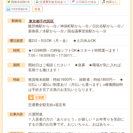
職種未経験OK
交通費別途支給あり
土日祝日が休み
残業なし
WEB登録OK
派遣
東京都千代田区
勤務地
飯田橋駅から---分／神保町駅から---分／日比谷駅から---分／
新御茶ノ水駅から---分／国会議事堂前駅から---分
週2日～5日OK（月～金） ★土日休みOK
曜日頻度
★1日6時間～の時短シフトOK★スタート時間選べます！
時間
7:00～16:009:00～17:0011:…
開始日はご相談ください！ ★急募 ★職場が気に入れば、
期間
長期でも働けます！
無資格未経験：時給1600円～ 経験者：時給1800円～ ★
時給
日払い／週払い制度あり（月払いも選べます）※稼働開始時
は手続き完了次第のお支払いとなります。
交通費
交通費全額支給※規定有
介護関連
仕事内容
＊入居者の方の「ありがとう」が嬉しい＊お年寄りを笑顔に
する介護のお仕事です。おじいちゃん、おばあちゃ…