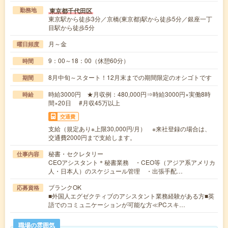
東京都千代田区
勤務地
東京駅から徒歩3分／京橋(東京都)駅から徒歩5分／銀座一丁
目駅から徒歩5分
月～金
曜日頻度
9：00～18：00（休憩60分）
時間
8月中旬～スタート！12月末までの期間限定のオシゴトです
期間
時給3000円 ★月収例：480,000円⇒時給3000円×実働8時
時給
間×20日 #月収45万以上
交通費
支給（規定あり※上限30,000円/月） ※来社登録の場合は、
交通費2000円まで支給します。
秘書・セクレタリー
仕事内容
CEOアシスタント＊秘書業務 ・CEO等（アジア系アメリカ
人・日本人）のスケジュール管理 ・出張手配…
ブランクOK
応募資格
■外国人エグゼクティブのアシスタント業務経験がある方■英
語でのコミュニケーションが可能な方≪PCスキ…
職場の雰囲気