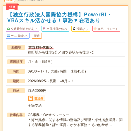
NEW
【独立行政法人国際協力機構】PowerBI・
VBAスキル活かせる！事務▼在宅あり
交通費別途支給あり
土日祝日が休み
残業なし
在宅・リモート
WEB登録OK
派遣
東京都千代田区
勤務地
麹町駅から徒歩2分／四ツ谷駅から徒歩7分
月～金（週5日）
曜日頻度
09:30～17:15(実働7時間 休憩45分)
時間
2026/08/25～長期 ※8月～！
期間
時給2000円
時給
交通費
全額支給
OA事務・OAオペレーター
仕事内容
＊海外拠点に関する情報の整備及び管理＊海外拠点運営に関
する業務補助＊課の運営にかかる事務＊その他サポ…