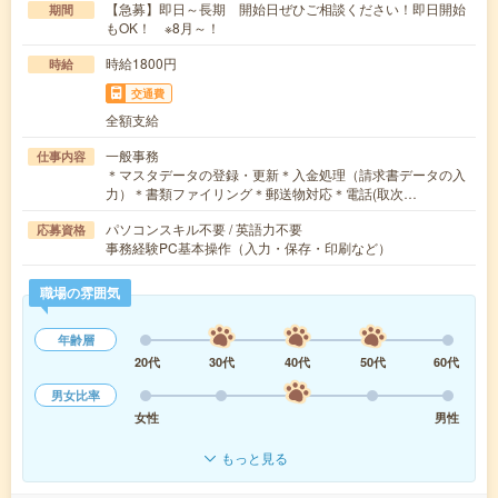
【急募】即日～長期 開始日ぜひご相談ください！即日開始
期間
もOK！ ※8月～！
時給1800円
時給
交通費
全額支給
一般事務
仕事内容
＊マスタデータの登録・更新＊入金処理（請求書データの入
力）＊書類ファイリング＊郵送物対応＊電話(取次…
パソコンスキル不要 / 英語力不要
応募資格
事務経験PC基本操作（入力・保存・印刷など）
職場の雰囲気
年齢層
20代
30代
40代
50代
60代
男女比率
女性
男性
もっと見る