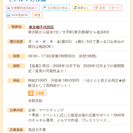
交通費別途支給あり
土日祝日が休み
残業なし
在宅・リモート
WEB登録OK
派遣
東京都千代田区
勤務地
東京駅から徒歩1分／大手町(東京都)駅から徒歩6分
月・火・水・木・金(週3日) ※週3～5日で選べる◎お休みの
曜日頻度
曜日は相談OK！
09:00～17:30(実働7時間30分 休憩1時間)
時間
【急募】即日～2026年12月下旬 2026年12月までの期間限
期間
定！延長の可能性あり！
時給2100円 月収例 189,000円 ◇ゆとりと収入を両立★経
時給
験活かして高時給ゲット！
交通費
全額支給
企画・マーケティング
仕事内容
＊季節・イベントに応じた販促企画の立案サポート＊SNS等
のチャネル運用、メルマガ作成、プレスリリース…
英語力不要
応募資格