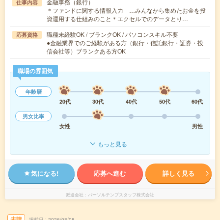
金融事務（銀行）
仕事内容
＊ファンドに関する情報入力 …みんなから集めたお金を投
資運用する仕組みのこと＊エクセルでのデータとり…
職種未経験OK / ブランクOK / パソコンスキル不要
応募資格
●金融業界でのご経験がある方（銀行・信託銀行・証券・投
信会社等）ブランクある方OK
職場の雰囲気
年齢層
20代
30代
40代
50代
60代
男女比率
女性
男性
もっと見る
気になる!
応募へ進む
詳しく見る
派遣会社
パーソルテンプスタッフ株式会社
未読
掲載日
2026/08/08