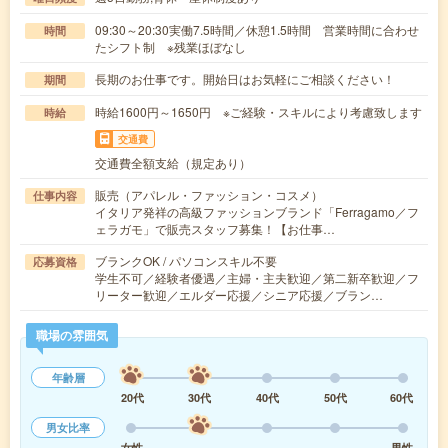
09:30～20:30実働7.5時間／休憩1.5時間 営業時間に合わせ
時間
たシフト制 ※残業ほぼなし
長期のお仕事です。開始日はお気軽にご相談ください！
期間
時給1600円～1650円 ※ご経験・スキルにより考慮致します
時給
交通費
交通費全額支給（規定あり）
販売（アパレル・ファッション・コスメ）
仕事内容
イタリア発祥の高級ファッションブランド「Ferragamo／フ
ェラガモ」で販売スタッフ募集！【お仕事…
ブランクOK / パソコンスキル不要
応募資格
学生不可／経験者優遇／主婦・主夫歓迎／第二新卒歓迎／フ
リーター歓迎／エルダー応援／シニア応援／ブラン…
職場の雰囲気
年齢層
20代
30代
40代
50代
60代
男女比率
女性
男性