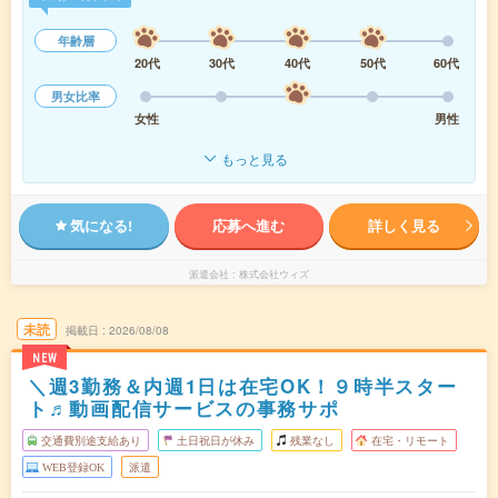
年齢層
20代
30代
40代
50代
60代
男女比率
女性
男性
もっと見る
気になる!
応募へ進む
詳しく見る
派遣会社
株式会社ウィズ
未読
掲載日
2026/08/08
NEW
＼週3勤務＆内週1日は在宅OK！９時半スター
ト♬動画配信サービスの事務サポ
交通費別途支給あり
土日祝日が休み
残業なし
在宅・リモート
WEB登録OK
派遣