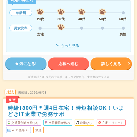
年齢層
20代
30代
40代
50代
60代
男女比率
女性
男性
もっと見る
気になる!
応募へ進む
詳しく見る
派遣会社
UT東芝株式会社 キャリア採用部 東京登録オフィス
未読
掲載日
2026/08/08
NEW
時給1800円＊週4日在宅！時短相談OK！いま
どきIT企業で労務サポ
交通費別途支給あり
土日祝日が休み
残業なし
在宅・リモート
WEB登録OK
派遣