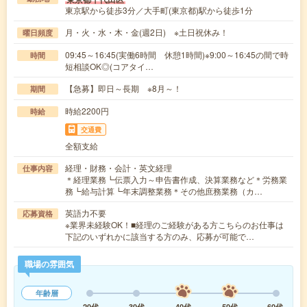
東京駅から徒歩3分／大手町(東京都)駅から徒歩1分
月・火・水・木・金(週2日) ※土日祝休み！
曜日頻度
09:45～16:45(実働6時間 休憩1時間)※9:00～16:45の間で時
時間
短相談OK◎(コアタイ…
【急募】即日～長期 ※8月～！
期間
時給2200円
時給
交通費
全額支給
経理・財務・会計・英文経理
仕事内容
＊経理業務┗伝票入力～申告書作成、決算業務など＊労務業
務┗給与計算┗年末調整業務＊その他庶務業務（カ…
英語力不要
応募資格
※業界未経験OK！■経理のご経験がある方こちらのお仕事は
下記のいずれかに該当する方のみ、応募が可能で…
職場の雰囲気
年齢層
20代
30代
40代
50代
60代