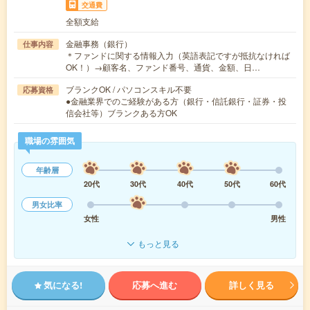
交通費
全額支給
金融事務（銀行）
仕事内容
＊ファンドに関する情報入力（英語表記ですが抵抗なければ
OK！）→顧客名、ファンド番号、通貨、金額、日…
ブランクOK / パソコンスキル不要
応募資格
●金融業界でのご経験がある方（銀行・信託銀行・証券・投
信会社等）ブランクある方OK
職場の雰囲気
年齢層
20代
30代
40代
50代
60代
男女比率
女性
男性
もっと見る
気になる!
応募へ進む
詳しく見る