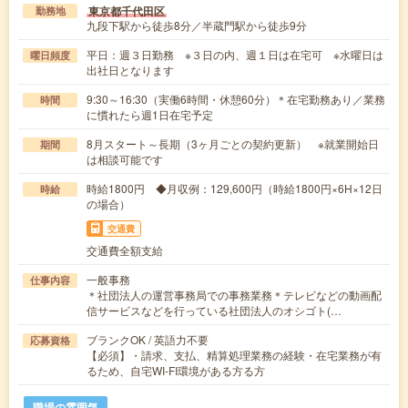
東京都千代田区
勤務地
九段下駅から徒歩8分／半蔵門駅から徒歩9分
平日：週３日勤務 ※３日の内、週１日は在宅可 ※水曜日は
曜日頻度
出社日となります
9:30～16:30（実働6時間・休憩60分）＊在宅勤務あり／業務
時間
に慣れたら週1日在宅予定
8月スタート～長期（3ヶ月ごとの契約更新） ※就業開始日
期間
は相談可能です
時給1800円 ◆月収例：129,600円（時給1800円×6H×12日
時給
の場合）
交通費
交通費全額支給
一般事務
仕事内容
＊社団法人の運営事務局での事務業務＊テレビなどの動画配
信サービスなどを行っている社団法人のオシゴト(…
ブランクOK / 英語力不要
応募資格
【必須】・請求、支払、精算処理業務の経験・在宅業務が有
るため、自宅WI-FI環境がある方る方
職場の雰囲気