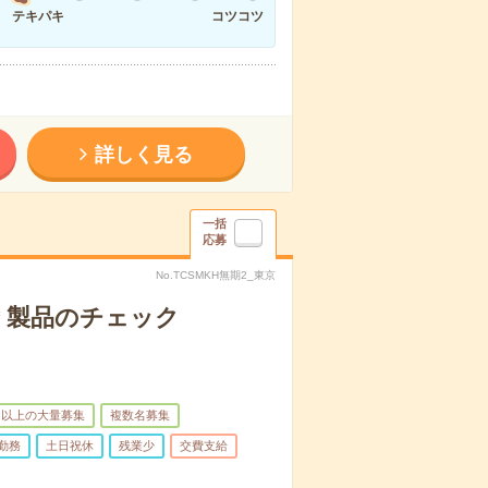
テキパキ
コツコツ
詳しく見る
一括
応募
No.TCSMKH無期2_東京
＊製品のチェック
名以上の大量募集
複数名募集
勤務
土日祝休
残業少
交費支給