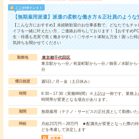
ここがポイント！
【無期雇用派遣】派遣の柔軟な働き方＆正社員のような
【こんな方におすすめ】未経験歓迎のお仕事多数で、どなたでもチャ
イフを一緒に叶えたい方、ご連絡お待ちしております！【おすすめPO
生・待遇も充実で長く働きやすい！〇サポート体制も万全！困った時
気持ちを聞かせてください
勤務地
東京都千代田区
東京駅から---分／有楽町駅から---分／御茶ノ水駅から--
分
曜日頻度
週5日／月～金（土日休み）
時間
8:30～17:30（実働8時間）※上記は一例です。業
時間帯が変更となる場合があります。
期間
無期雇用（テクノ・サービスの正社員として勤務いた
時給
月給23万円～28万円 ★配属先が変更となった際の
どを考慮して決定します
交通費