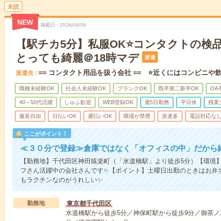
未読
NEW
掲載日
2026/08/06
【駅チカ5分】私服OK⭐コンタクトの検
とっても綺麗＠18時マデ
派遣
== コンタクト用品を扱う会社 == ⭐近くにはコンビニや
派遣先
職種未経験OK
社会人未経験OK
ブランクOK
既卒第二新卒OK
OA
40～50代活躍
しゅふ歓迎
WEB登録OK
週5日勤務
平日休
残業
服装自由
日払いOK
週払いOK
職場が禁煙
派遣多
電話対応な
ここがポイント！
≪３０分で登録≫倉庫ではなく「オフィスの中」だから
【勤務地】千代田区神田猿楽町（「水道橋駅」より徒歩5分）【環境
フさん活躍中の会社さんです✨【ポイント】土曜日出勤のときはお弁
もラクチンなのがうれしい✨
勤務地
東京都千代田区
水道橋駅から徒歩5分／神保町駅から徒歩9分／御茶ノ