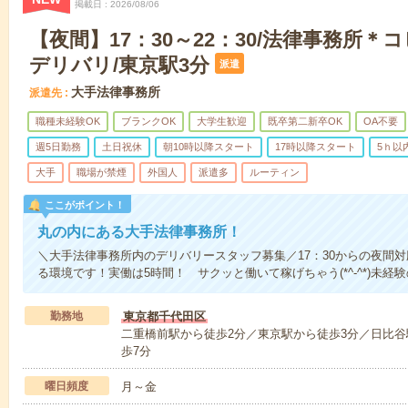
掲載日
2026/08/06
【夜間】17：30～22：30/法律事務所＊
デリバリ/東京駅3分
派遣
大手法律事務所
派遣先
職種未経験OK
ブランクOK
大学生歓迎
既卒第二新卒OK
OA不要
週5日勤務
土日祝休
朝10時以降スタート
17時以降スタート
5ｈ以
大手
職場が禁煙
外国人
派遣多
ルーティン
ここがポイント！
丸の内にある大手法律事務所！
＼大手法律事務所内のデリバリースタッフ募集／17：30からの夜間
る環境です！実働は5時間！ サクッと働いて稼げちゃう(*^-^*)未経
勤務地
東京都千代田区
二重橋前駅から徒歩2分／東京駅から徒歩3分／日比谷
歩7分
曜日頻度
月～金