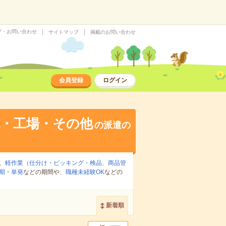
プ・お問い合わせ
サイトマップ
掲載のお問い合わせ
会員登録
ログイン
流・工場・その他
の派遣の
、
軽作業（仕分け・ピッキング・検品、商品管
期
・
単発
などの期間や、
職種未経験OK
などの
新着順