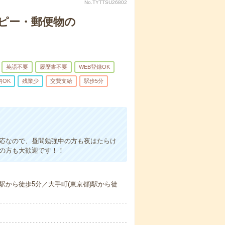
No.TYTTSU26802
コピー・郵便物の
英語不要
履歴書不要
WEB登録OK
内OK
残業少
交費支給
駅歩5分
対応なので、昼間勉強中の方も夜はたらけ
験の方も大歓迎です！！
駅から徒歩5分／大手町(東京都)駅から徒