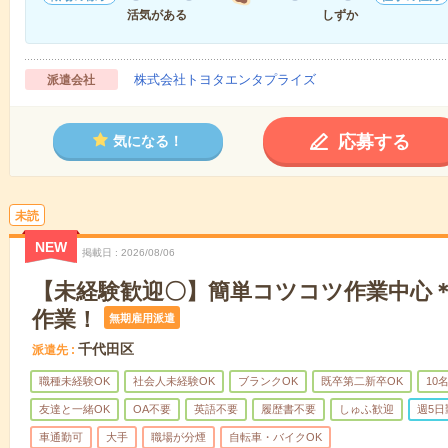
活気がある
しずか
株式会社トヨタエンタプライズ
派遣会社
応募する
気になる！
未読
NEW
掲載日
2026/08/06
【未経験歓迎〇】簡単コツコツ作業中心
作業！
無期雇用派遣
千代田区
派遣先
職種未経験OK
社会人未経験OK
ブランクOK
既卒第二新卒OK
10
友達と一緒OK
OA不要
英語不要
履歴書不要
しゅふ歓迎
週5日
車通勤可
大手
職場が分煙
自転車・バイクOK