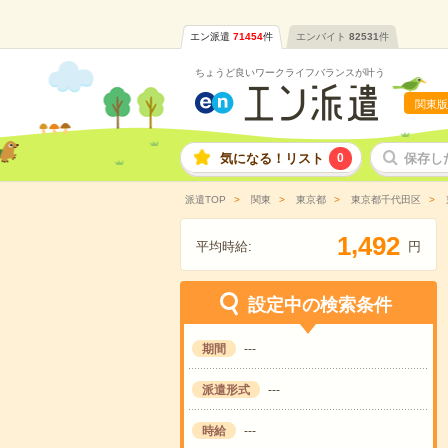
エン派遣
71454
件
エンバイト
82531
件
ちょうど良いワークライフバランスが叶う
関東版
気になる！リスト
0
保存し
派遣TOP
関東
東京都
東京都千代田区
,
1
4
9
2
平均時給:
円
設定中の検索条件
期間
---
派遣形式
---
時給
---