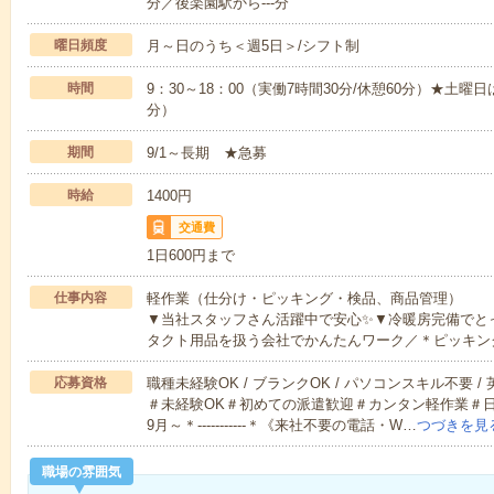
分／後楽園駅から---分
曜日頻度
月～日のうち＜週5日＞/シフト制
時間
9：30～18：00（実働7時間30分/休憩60分）★土曜日は
分）
期間
9/1～長期 ★急募
時給
1400円
交通費
1日600円まで
仕事内容
軽作業（仕分け・ピッキング・検品、商品管理）
▼当社スタッフさん活躍中で安心✨▼冷暖房完備でと
タクト用品を扱う会社でかんたんワーク／＊ピッキン
応募資格
職種未経験OK / ブランクOK / パソコンスキル不要 /
＃未経験OK＃初めての派遣歓迎＃カンタン軽作業＃
9月～＊‐‐‐‐‐‐‐‐‐‐‐＊《来社不要の電話・W…
つづきを見
職場の雰囲気