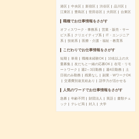
港区
中央区
新宿区
渋谷区
品川区
江東区
豊島区
世田谷区
大田区
台東区
職種でお仕事情報をさがす
オフィスワーク・事務系
営業・販売・サー
ビス系
クリエイティブ系
IT・エンジニア
系
技術系
医療・介護・福祉・教育系
こだわりでお仕事情報をさがす
短期
単発
職種未経験OK
10名以上の大
量募集
友だちと一緒の応募OK
在宅・リモ
ートワーク
週2～3日勤務
週4日勤務
土
日祝のみ勤務
残業なし
副業・WワークOK
交通費別途支給あり
語学力が活かせる
人気のワードでお仕事情報をさがす
急募
年齢不問
財団法人
英語
書類チェ
ック
テレビ局
封入
大学