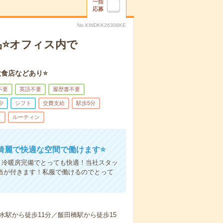
一括
応募
No.KINDKK26308KE
品⭐オフィス内で
飲食店などあり⭐
不要
英語不要
履歴書不要
少
シフト
交費支給
駅歩5分
し
ルーティン
綺麗で快適な空間で働けます⭐
】冷暖房完備でとっても快適！当社スタッ
当が付きます！私服で働けるのでとって
水駅から徒歩11分／飯田橋駅から徒歩15