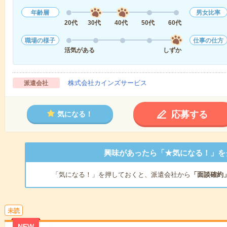
年齢層
男女比率
20代
30代
40代
50代
60代
職場の様子
仕事の仕方
活気がある
しずか
株式会社カインズサービス
派遣会社
応募する
気になる！
興味があったら「★気になる！」を
「気になる！」を押しておくと、派遣会社から
「面談確約
未読
NEW