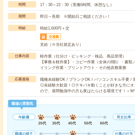
時間
17：30～22：30（実働5時間、休憩なし）
期間
即日～長期 ※開始日ご相談ください！
時給
時給1,600円＋交
交通費
支給（※当社規定あり）
仕事内容
軽作業（仕分け・ピッキング・検品、商品管理）
【事務＆軽作業】・コピー作業（全体の8割）・書類／
イリング作業・プリントアウト・その他庶務業務
応募資格
職種未経験OK / ブランクOK / パソコンスキル不要 /
◎未経験大歓迎！◎テキパキ動くことが好きな方にオス
ので、昼間勉強中の方も夜はたらける環境です！＜W
職場の雰囲気
年齢層
男女比率
20代
30代
40代
50代
60代
職場の様子
仕事の仕方