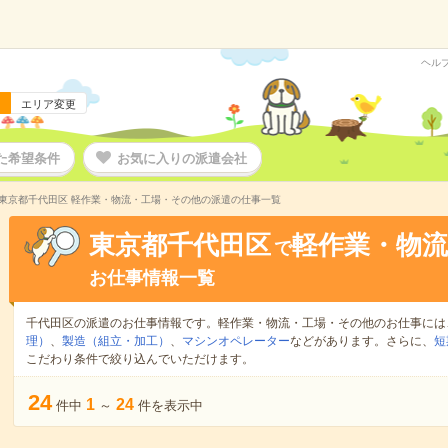
ヘル
エリア変更
た希望条件
お気に入りの派遣会社
東京都千代田区 軽作業・物流・工場・その他の派遣の仕事一覧
東京都千代田区
軽作業・物
で
お仕事情報一覧
千代田区の派遣のお仕事情報です。軽作業・物流・工場・その他のお仕事には
理）
、
製造（組立・加工）
、
マシンオペレーター
などがあります。さらに、
短
こだわり条件で絞り込んでいただけます。
24
1
24
件中
～
件を表示中