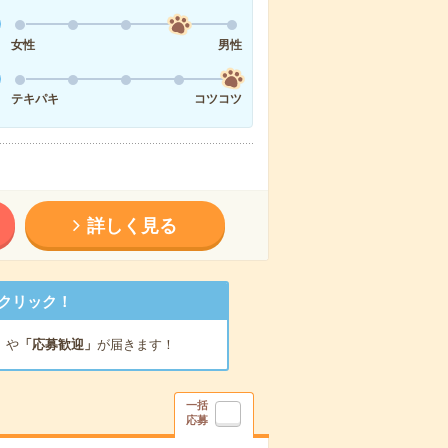
女性
男性
テキパキ
コツコツ
詳しく見る
クリック！
」
や
「応募歓迎」
が届きます！
一括
応募