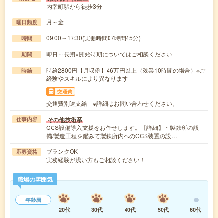
内幸町駅から徒歩3分
月～金
曜日頻度
09:00～17:30(実働時間07時間45分)
時間
即日～長期※開始時期についてはご相談ください
期間
時給2800円【月収例】46万円以上（残業10時間の場合）※ご
時給
経験やスキルにより異なります
交通費
交通費別途支給 ※詳細はお問い合わせください。
その他技術系
仕事内容
CCS設備導入支援をお任せします。【詳細】・製鉄所の設
備/製造工程を鑑みて製鉄所内へのCCS装置の設…
ブランクOK
応募資格
実務経験が浅い方もご相談ください！
職場の雰囲気
年齢層
20代
30代
40代
50代
60代