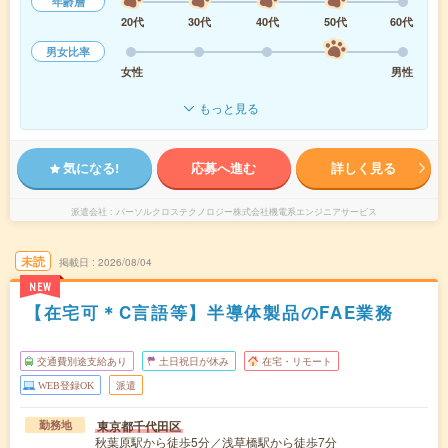
年齢層
20代
30代
40代
50代
60代
男女比率
女性
男性
もっと見る
気になる!
応募へ進む
詳しく見る
派遣会社
パーソルクロステクノロジー株式会社機電系エンジニアサービス
未読
掲載日
2026/08/04
NEW
【在宅可＊C言語等】半導体製品のFAE業務
交通費別途支給あり
土日祝日が休み
在宅・リモート
WEB登録OK
派遣
東京都千代田区
勤務地
秋葉原駅から徒歩5分／浅草橋駅から徒歩7分