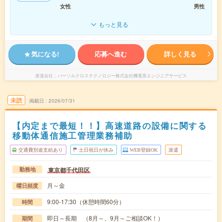
女性
男性
もっと見る
気になる!
応募へ進む
詳しく見る
派遣会社
パーソルクロステクノロジー株式会社機電系エンジニアサービス
未読
掲載日
2026/07/31
【内定まで最短！！】高速道路の設備に関する
移動体通信施工管理業務補助
交通費別途支給あり
土日祝日が休み
WEB登録OK
派遣
東京都千代田区
勤務地
月～金
曜日頻度
9:00-17:30（休憩時間60分）
時間
即日～長期 （8月～、9月～ご相談OK！）
期間