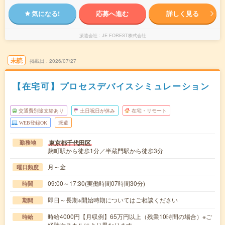
気になる!
応募へ進む
詳しく見る
派遣会社
JE FOREST株式会社
未読
掲載日
2026/07/27
【在宅可】プロセスデバイスシミュレーション
交通費別途支給あり
土日祝日が休み
在宅・リモート
WEB登録OK
派遣
東京都千代田区
勤務地
麹町駅から徒歩1分／半蔵門駅から徒歩3分
月～金
曜日頻度
09:00～17:30(実働時間07時間30分)
時間
即日～長期※開始時期についてはご相談ください
期間
時給4000円【月収例】65万円以上（残業10時間の場合）※ご
時給
経験やスキルにより異なります