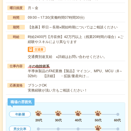
月～金
曜日頻度
09:00～17:30(実働時間07時間30分)
時間
【急募】即日～長期※開始時期についてはご相談ください
期間
時給2400円【月収例】42万円以上（残業20時間の場合）※ご
時給
経験やスキルにより異なります
交通費
交通費別途支給 ※詳細はお問い合わせください。
その他技術系
仕事内容
半導体製品のFAE業務【製品】マイコン、MPU、MCU（8～
32bit） 【詳細】 ・拡販/量産向け…
ブランクOK
応募資格
実務経験が浅い方もご相談ください！
職場の雰囲気
年齢層
20代
30代
40代
50代
60代
男女比率