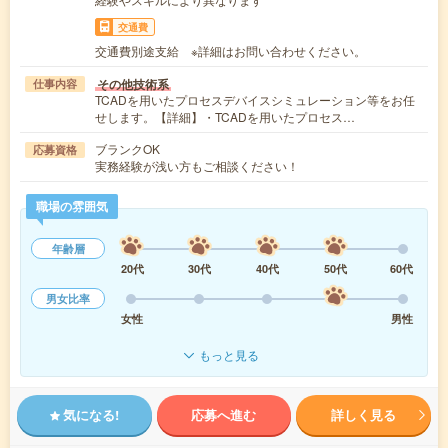
交通費
交通費別途支給 ※詳細はお問い合わせください。
その他技術系
仕事内容
TCADを用いたプロセスデバイスシミュレーション等をお任
せします。【詳細】・TCADを用いたプロセス…
ブランクOK
応募資格
実務経験が浅い方もご相談ください！
職場の雰囲気
年齢層
20代
30代
40代
50代
60代
男女比率
女性
男性
もっと見る
気になる!
応募へ進む
詳しく見る