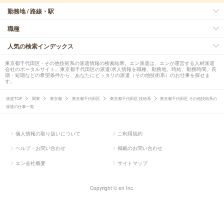
勤務地 / 路線・駅
職種
人気の検索インデックス
東京都千代田区 - その他技術系の派遣情報の検索結果。エン派遣は、エンが運営する人材派遣
会社のポータルサイト。東京都千代田区の派遣/求人情報を職種、勤務地、時給、勤務時間、長
期・短期などの希望条件から、あなたにピッタリの派遣（その他技術系）のお仕事を探せま
す。
派遣TOP
関東
東京都
東京都千代田区
東京都千代田区 技術系
東京都千代田区 その他技術系の
派遣の仕事一覧
個人情報の取り扱いについて
ご利用規約
ヘルプ・お問い合わせ
掲載のお問い合わせ
エン会社概要
サイトマップ
Copyright © en Inc.