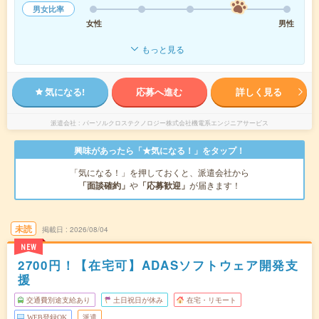
男女比率
女性
男性
もっと見る
気になる!
応募へ進む
詳しく見る
派遣会社
パーソルクロステクノロジー株式会社機電系エンジニアサービス
興味があったら「★気になる！」をタップ！
「気になる！」を押しておくと、派遣会社から
「面談確約」
や
「応募歓迎」
が届きます！
未読
掲載日
2026/08/04
NEW
2700円！【在宅可】ADASソフトウェア開発支
援
交通費別途支給あり
土日祝日が休み
在宅・リモート
WEB登録OK
派遣