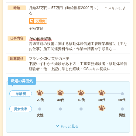
月給33万円～57万円（時給換算2000円～） ＊スキルによ
時給
る
交通費
全額支給
その他技術系
仕事内容
高速道路の設備に関する移動体通信施工管理業務補助【主な
お仕事】施工関連資料作成・作業申請書や手順書な…
ブランクOK / 英語力不要
応募資格
下記いずれかの経験がある方・工事業務経験者・移動体通信
経験者・他、上記に準じた経験・OSスキル初級レ…
職場の雰囲気
年齢層
20代
30代
40代
50代
60代
男女比率
女性
男性
もっと見る