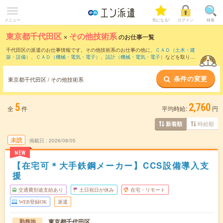
メニュー
気になる!
ログイン
検索
東京都千代田区
×
その他技術系
のお仕事一覧
千代田区の派遣のお仕事情報です。その他技術系のお仕事の他に、
ＣＡＤ（土木・建
築・設備）
、
ＣＡＤ（機械・電気・電子）
、
設計（機械・電気・電子）
などを取り揃
えています。さらに、
短期
・
単発
などの期間や、
職種未経験OK
などのこだわり条件で
絞り込んでいただけます。
条件の変更
東京都千代田区 / その他技術系
5
2,760
全
件
平均時給:
円
時給順
新着順
未読
掲載日
2026/08/05
NEW
【在宅可＊大手鉄鋼メーカー】CCS設備導入支
援
交通費別途支給あり
土日祝日が休み
在宅・リモート
WEB登録OK
派遣
東京都千代田区
勤務地