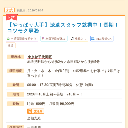
未読
掲載日
2026/08/07
NEW
【やっぱり大手】派遣スタッフ就業中！長期！
コツモク事務
交通費別途支給あり
土日祝日が休み
残業なし
WEB登録OK
派遣
東京都千代田区
勤務地
赤坂見附駅から徒歩2分／永田町駅から徒歩5分
月・火・水・木・金(週2日) ※週2勤務のお仕事です♪曜日は
曜日頻度
選べます！
09:00～17:30(実働7時間30分 休憩1時間)
時間
2026年10月上旬～長期 ※10月～！
期間
時給1600円 月収例 96,000円
時給
交通費
全額支給
一般事務
仕事内容