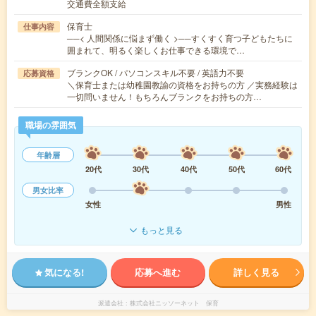
交通費全額支給
保育士
仕事内容
──< 人間関係に悩まず働く >──すくすく育つ子どもたちに
囲まれて、明るく楽しくお仕事できる環境で…
ブランクOK / パソコンスキル不要 / 英語力不要
応募資格
＼保育士または幼稚園教諭の資格をお持ちの方 ／実務経験は
一切問いません！もちろんブランクをお持ちの方…
職場の雰囲気
年齢層
20代
30代
40代
50代
60代
男女比率
女性
男性
もっと見る
気になる!
応募へ進む
詳しく見る
派遣会社
株式会社ニッソーネット 保育