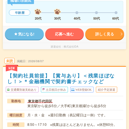
職場の雰囲気
年齢層
20代
30代
40代
50代
60代
気になる!
応募へ進む
詳しく見る
派遣会社
株式会社iDA
未読
掲載日
2026/08/07
NEW
【契約社員前提】【賞与あり】＜残業ほぼな
し！＞＊金融機関で契約書チェックなど
交通費別途支給あり
土日祝日が休み
WEB登録OK
紹介予定派遣
東京都千代田区
勤務地
東京駅から徒歩5分／大手町(東京都)駅から徒歩5分
月・水・金 ※週3日勤務（表記曜日は一例）です。
曜日頻度
8:50～17:10 ※残業はほとんどありません。※休憩60分。
時間