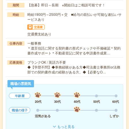
【急募】即日～長期 ※開始日はご相談可能です！
期間
時給1900円～2500円＋交 ■給与の前払いが可能な速払いサ
時給
ービスあり
交通費
交通費支給あり
一般事務
仕事内容
＊遺言信託に関する契約書の形式チェックや不備確認＊契約
書作成サポート＊不動産登記に関する申請書作成業…
ブランクOK / 英語力不要
応募資格
◆【学歴不問】◆事務経験がある方◆司法書士事務所or法務
部での契約書作成の経験がある方。◆【必要なO…
職場の雰囲気
年齢層
20代
30代
40代
50代
60代
職場の様子
活気がある
しずか
もっと見る