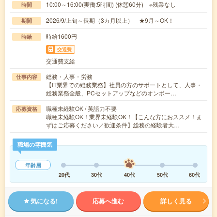
10:00～16:00(実働:5時間) (休憩60分) ※残業なし
時間
2026/9/上旬～長期（3カ月以上） ★9月～OK！
期間
時給1600円
時給
交通費
交通費支給
総務・人事・労務
仕事内容
【IT業界での総務業務】社員の方のサポートとして、人事・
総務業務全般、PCセットアップなどのオンボー…
職種未経験OK / 英語力不要
応募資格
職種未経験OK！業界未経験OK！【こんな方におススメ！ま
ずはご応募ください／歓迎条件】総務の経験者大…
職場の雰囲気
年齢層
20代
30代
40代
50代
60代
気になる!
応募へ進む
詳しく見る