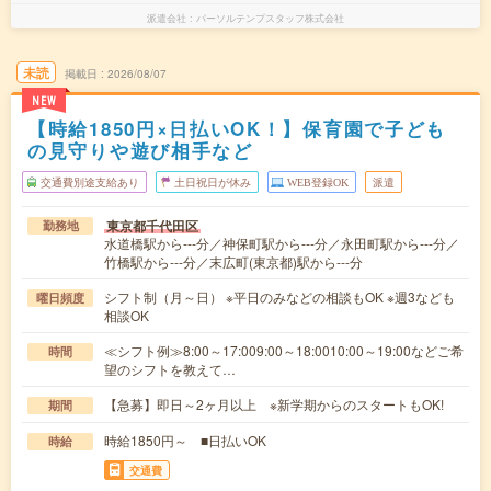
派遣会社
パーソルテンプスタッフ株式会社
未読
掲載日
2026/08/07
NEW
【時給1850円×日払いOK！】保育園で子ども
の見守りや遊び相手など
交通費別途支給あり
土日祝日が休み
WEB登録OK
派遣
東京都千代田区
勤務地
水道橋駅から---分／神保町駅から---分／永田町駅から---分／
竹橋駅から---分／末広町(東京都)駅から---分
シフト制（月～日） ※平日のみなどの相談もOK ※週3なども
曜日頻度
相談OK
≪シフト例≫8:00～17:009:00～18:0010:00～19:00などご希
時間
望のシフトを教えて…
【急募】即日～2ヶ月以上 ※新学期からのスタートもOK!
期間
時給1850円～ ■日払いOK
時給
交通費