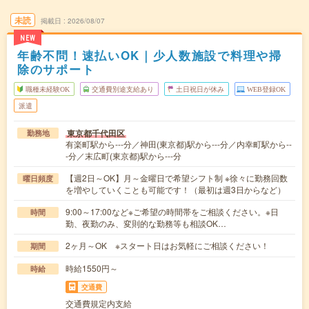
未読
掲載日
2026/08/07
NEW
年齢不問！速払いOK｜少人数施設で料理や掃
除のサポート
職種未経験OK
交通費別途支給あり
土日祝日が休み
WEB登録OK
派遣
東京都千代田区
勤務地
有楽町駅から---分／神田(東京都)駅から---分／内幸町駅から--
-分／末広町(東京都)駅から---分
【週2日～OK】月～金曜日で希望シフト制 ※徐々に勤務回数
曜日頻度
を増やしていくことも可能です！（最初は週3日からなど）
9:00～17:00など※ご希望の時間帯をご相談ください。※日
時間
勤、夜勤のみ、変則的な勤務等も相談OK…
2ヶ月～OK ※スタート日はお気軽にご相談ください！
期間
時給1550円～
時給
交通費
交通費規定内支給