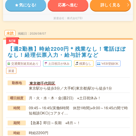
気になる!
応募へ進む
詳しく見る
派遣会社
株式会社TEI
未読
掲載日
2026/08/07
NEW
【週2勤務】時給2200円＊残業なし！電話ほぼ
なし！経理伝票入力・給与計算など
交通費別途支給あり
土日祝日が休み
残業なし
WEB登録OK
派遣
東京都千代田区
勤務地
東京駅から徒歩3分／大手町(東京都)駅から徒歩1分
月・火・水・木・金(週2日) ※土日祝休み！
曜日頻度
09:45～16:45(実働6時間 休憩1時間)※9:00～16:45の間で時
時間
短相談OK◎(コアタイ…
【急募】即日～長期 ※8月～！
期間
時給2200円
時給