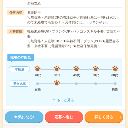
全額支給
看護助手
仕事内容
＼無資格・未経験OKの看護助手／医療行為は一切行わない
ので未経験でも安心！▽具体的には…・リネンやシ…
職種未経験OK / ブランクOK / パソコンスキル不要 / 英語力不
応募資格
要
＼無資格＊未経験OK／★年齢不問・ブランクOK★履歴書不
要・来社不要（電話登録OK）★社会保険完備＼…
職場の雰囲気
年齢層
20代
30代
40代
50代
60代
男女比率
女性
男性
もっと見る
気になる!
応募へ進む
詳しく見る