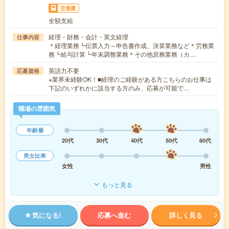
交通費
全額支給
経理・財務・会計・英文経理
仕事内容
＊経理業務┗伝票入力～申告書作成、決算業務など＊労務業
務┗給与計算┗年末調整業務＊その他庶務業務（カ…
英語力不要
応募資格
※業界未経験OK！■経理のご経験がある方こちらのお仕事は
下記のいずれかに該当する方のみ、応募が可能で…
職場の雰囲気
年齢層
20代
30代
40代
50代
60代
男女比率
女性
男性
もっと見る
気になる!
応募へ進む
詳しく見る