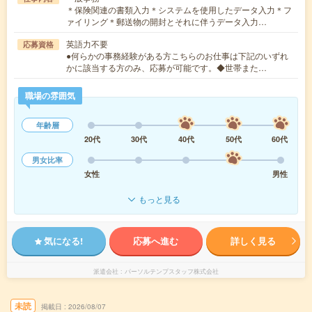
＊保険関連の書類入力＊システムを使用したデータ入力＊フ
ァイリング＊郵送物の開封とそれに伴うデータ入力…
英語力不要
応募資格
●何らかの事務経験がある方こちらのお仕事は下記のいずれ
かに該当する方のみ、応募が可能です。◆世帯また…
職場の雰囲気
年齢層
20代
30代
40代
50代
60代
男女比率
女性
男性
もっと見る
気になる!
応募へ進む
詳しく見る
派遣会社
パーソルテンプスタッフ株式会社
未読
掲載日
2026/08/07