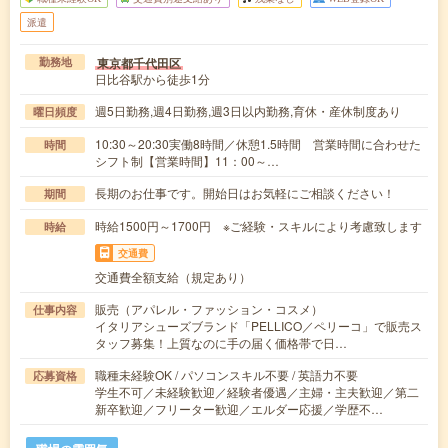
派遣
東京都千代田区
勤務地
日比谷駅から徒歩1分
週5日勤務,週4日勤務,週3日以内勤務,育休・産休制度あり
曜日頻度
10:30～20:30実働8時間／休憩1.5時間 営業時間に合わせた
時間
シフト制【営業時間】11：00～…
長期のお仕事です。開始日はお気軽にご相談ください！
期間
時給1500円～1700円 ※ご経験・スキルにより考慮致します
時給
交通費
交通費全額支給（規定あり）
販売（アパレル・ファッション・コスメ）
仕事内容
イタリアシューズブランド「PELLICO／ペリーコ」で販売ス
タッフ募集！上質なのに手の届く価格帯で日…
職種未経験OK / パソコンスキル不要 / 英語力不要
応募資格
学生不可／未経験歓迎／経験者優遇／主婦・主夫歓迎／第二
新卒歓迎／フリーター歓迎／エルダー応援／学歴不…