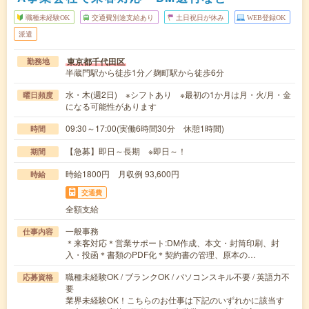
職種未経験OK
交通費別途支給あり
土日祝日が休み
WEB登録OK
派遣
東京都千代田区
勤務地
半蔵門駅から徒歩1分／麹町駅から徒歩6分
水・木(週2日) ※シフトあり ※最初の1か月は月・火/月・金
曜日頻度
になる可能性があります
09:30～17:00(実働6時間30分 休憩1時間)
時間
【急募】即日～長期 ※即日～！
期間
時給1800円 月収例 93,600円
時給
交通費
全額支給
一般事務
仕事内容
＊来客対応＊営業サポート:DM作成、本文・封筒印刷、封
入・投函＊書類のPDF化＊契約書の管理、原本の…
職種未経験OK / ブランクOK / パソコンスキル不要 / 英語力不
応募資格
要
業界未経験OK！こちらのお仕事は下記のいずれかに該当す