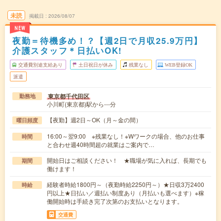
未読
掲載日
2026/08/07
NEW
夜勤＝待機多め！？【週2日で月収25.9万円】
介護スタッフ＊日払いOK!
交通費別途支給あり
土日祝日が休み
残業なし
WEB登録OK
派遣
東京都千代田区
勤務地
小川町(東京都)駅から---分
【夜勤】週2日～OK（月～金の間）
曜日頻度
16:00～翌9:00 ※残業なし！※Wワークの場合、他のお仕事
時間
と合わせ週40時間超の就業はご案内で…
開始日はご相談ください！ ★職場が気に入れば、長期でも
期間
働けます！
経験者時給1800円～（夜勤時給2250円～）★日収3万2400
時給
円以上★日払い／週払い制度あり（月払いも選べます）※稼
働開始時は手続き完了次第のお支払いとなります。
交通費