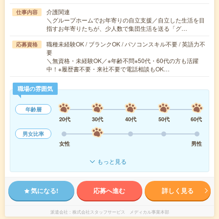
介護関連
仕事内容
＼グループホームでお年寄りの自立支援／自立した生活を目
指すお年寄りたちが、少人数で集団生活を送る「グ…
職種未経験OK / ブランクOK / パソコンスキル不要 / 英語力不
応募資格
要
＼無資格・未経験OK／※年齢不問※50代・60代の方も活躍
中！※履歴書不要・来社不要で電話相談もOK…
職場の雰囲気
年齢層
20代
30代
40代
50代
60代
男女比率
女性
男性
もっと見る
気になる!
応募へ進む
詳しく見る
派遣会社
株式会社スタッフサービス メディカル事業本部