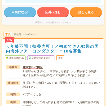
気になる!
応募へ進む
詳しく見る
派遣会社
株式会社スタッフサービス
未読
掲載日
2026/08/07
NEW
＼年齢不問！扶養内可！／初めてさん歓迎の国
内海外ツアーコンダクター＊10名募集
職種未経験OK
交通費別途支給あり
派遣
東京都千代田区
勤務地
新宿駅から徒歩5分／東京駅から徒歩5分／横浜駅から徒歩5
分／千葉駅から徒歩5分／大宮(埼玉県)駅から徒歩5分
月1回、年に数回もOK！ ★ご要望にお応えします。まずはご
曜日頻度
相談下さい！
※ツアーによる
時間
月数回など、ご都合に合わせて勤務OK！ ※資格取得後の開
期間
始です