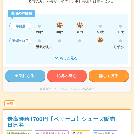
る方のみ、応募が可能です。◆世帯または本人収入…
職場の雰囲気
年齢層
20代
30代
40代
50代
60代
職場の様子
活気がある
しずか
もっと見る
気になる!
応募へ進む
詳しく見る
派遣会社
パーソルテンプスタッフ株式会社
未読
最高時給1700円【ペリーコ】シューズ販売
日比谷
職種未経験OK
交通費別途支給あり
残業なし
WEB登録OK