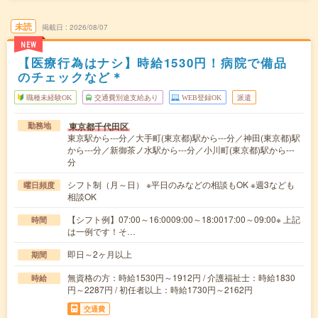
未読
掲載日
2026/08/07
NEW
【医療行為はナシ】時給1530円！病院で備品
のチェックなど＊
職種未経験OK
交通費別途支給あり
WEB登録OK
派遣
東京都千代田区
勤務地
東京駅から---分／大手町(東京都)駅から---分／神田(東京都)駅
から---分／新御茶ノ水駅から---分／小川町(東京都)駅から---
分
シフト制（月～日） ※平日のみなどの相談もOK ※週3なども
曜日頻度
相談OK
【シフト例】07:00～16:0009:00～18:0017:00～09:00※ 上記
時間
は一例です！そ…
即日～2ヶ月以上
期間
無資格の方：時給1530円～1912円 / 介護福祉士：時給1830
時給
円～2287円 / 初任者以上：時給1730円～2162円
交通費