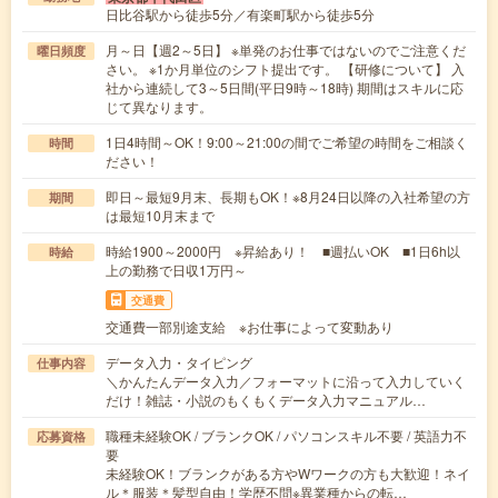
日比谷駅から徒歩5分／有楽町駅から徒歩5分
月～日【週2～5日】 ※単発のお仕事ではないのでご注意くだ
曜日頻度
さい。 ※1か月単位のシフト提出です。 【研修について】 入
社から連続して3～5日間(平日9時～18時) 期間はスキルに応
じて異なります。
1日4時間～OK！9:00～21:00の間でご希望の時間をご相談く
時間
ださい！
即日～最短9月末、長期もOK！※8月24日以降の入社希望の方
期間
は最短10月末まで
時給1900～2000円 ※昇給あり！ ■週払いOK ■1日6h以
時給
上の勤務で日収1万円～
交通費
交通費一部別途支給 ※お仕事によって変動あり
データ入力・タイピング
仕事内容
＼かんたんデータ入力／フォーマットに沿って入力していく
だけ！雑誌・小説のもくもくデータ入力マニュアル…
職種未経験OK / ブランクOK / パソコンスキル不要 / 英語力不
応募資格
要
未経験OK！ブランクがある方やWワークの方も大歓迎！ネイ
ル＊服装＊髪型自由！学歴不問※異業種からの転…