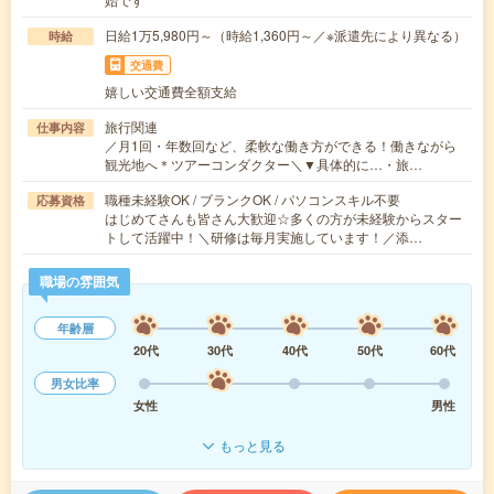
日給1万5,980円～（時給1,360円～／※派遣先により異なる）
時給
交通費
嬉しい交通費全額支給
旅行関連
仕事内容
／月1回・年数回など、柔軟な働き方ができる！働きながら
観光地へ＊ツアーコンダクター＼▼具体的に…・旅…
職種未経験OK / ブランクOK / パソコンスキル不要
応募資格
はじめてさんも皆さん大歓迎☆多くの方が未経験からスター
トして活躍中！＼研修は毎月実施しています！／添…
職場の雰囲気
年齢層
20代
30代
40代
50代
60代
男女比率
女性
男性
もっと見る