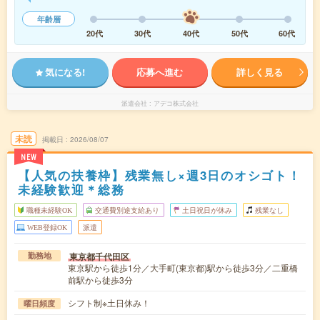
年齢層
20代
30代
40代
50代
60代
気になる!
応募へ進む
詳しく見る
派遣会社
アデコ株式会社
未読
掲載日
2026/08/07
NEW
【人気の扶養枠】残業無し×週3日のオシゴト！
未経験歓迎＊総務
職種未経験OK
交通費別途支給あり
土日祝日が休み
残業なし
WEB登録OK
派遣
東京都千代田区
勤務地
東京駅から徒歩1分／大手町(東京都)駅から徒歩3分／二重橋
前駅から徒歩3分
シフト制※土日休み！
曜日頻度