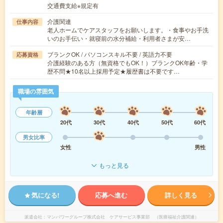
交通費支給※規定有
介護関連
仕事内容
老人ホームでケアスタッフをお願いします。・食事やお手洗
いのお手伝い・就寝前の水分補給・利用者さまが安…
ブランクOK / パソコンスキル不要 / 英語力不要
応募資格
介護経験のある方（無資格でもOK！）ブランクOK年齢・学
歴不問★10名以上採用予定★履歴書は不要です…
職場の雰囲気
年齢層
20代
30代
40代
50代
60代
男女比率
女性
男性
もっと見る
気になる!
応募へ進む
詳しく見る
派遣会社
マンパワーグループ株式会社 ケアサービス事業部 （医療福祉介護関連）