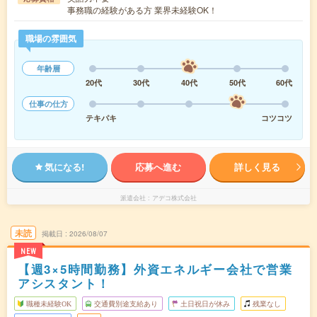
事務職の経験がある方 業界未経験OK！
職場の雰囲気
年齢層
20代
30代
40代
50代
60代
仕事の仕方
テキパキ
コツコツ
気になる!
応募へ進む
詳しく見る
派遣会社
アデコ株式会社
未読
掲載日
2026/08/07
NEW
【週3×5時間勤務】外資エネルギー会社で営業
アシスタント！
職種未経験OK
交通費別途支給あり
土日祝日が休み
残業なし