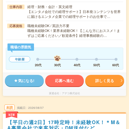
経理・財務・会計・英文経理
仕事内容
【エンタメ会社での経理サポート】日本発コンテンツを世界
に届けるエンタメ企業での経理サポートのお仕事で…
職種未経験OK / 英語力不要
応募資格
職種未経験OK！業界未経験OK！【こんな方におススメ！ま
ずはご応募ください／歓迎条件】経理事務経験の…
職場の雰囲気
年齢層
20代
30代
40代
50代
60代
気になる!
応募へ進む
詳しく見る
派遣会社
アデコ株式会社
未読
掲載日
2026/08/07
NEW
【平日の週2日】17時定時！未経験OK！＊M＆
A事業会社で来客対応・DM送付など