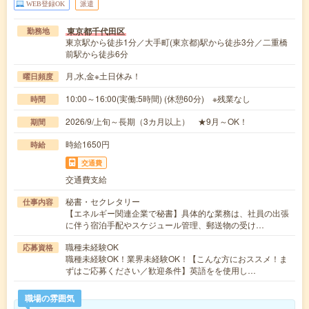
WEB登録OK
派遣
東京都千代田区
勤務地
東京駅から徒歩1分／大手町(東京都)駅から徒歩3分／二重橋
前駅から徒歩6分
月,水,金※土日休み！
曜日頻度
10:00～16:00(実働:5時間) (休憩60分) ※残業なし
時間
2026/9/上旬～長期（3カ月以上） ★9月～OK！
期間
時給1650円
時給
交通費
交通費支給
秘書・セクレタリー
仕事内容
【エネルギー関連企業で秘書】具体的な業務は、社員の出張
に伴う宿泊手配やスケジュール管理、郵送物の受け…
職種未経験OK
応募資格
職種未経験OK！業界未経験OK！【こんな方におススメ！ま
ずはご応募ください／歓迎条件】英語をを使用し…
職場の雰囲気