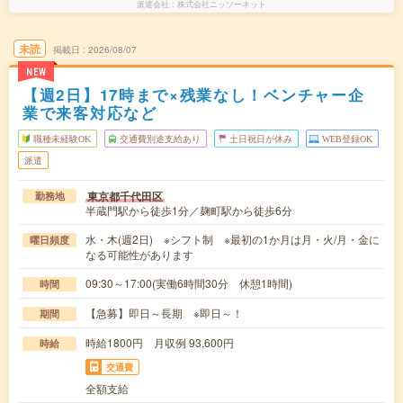
派遣会社
株式会社ニッソーネット
未読
掲載日
2026/08/07
NEW
【週2日】17時まで×残業なし！ベンチャー企
業で来客対応など
職種未経験OK
交通費別途支給あり
土日祝日が休み
WEB登録OK
派遣
東京都千代田区
勤務地
半蔵門駅から徒歩1分／麹町駅から徒歩6分
水・木(週2日) ※シフト制 ※最初の1か月は月・火/月・金に
曜日頻度
なる可能性があります
09:30～17:00(実働6時間30分 休憩1時間)
時間
【急募】即日～長期 ※即日～！
期間
時給1800円 月収例 93,600円
時給
交通費
全額支給