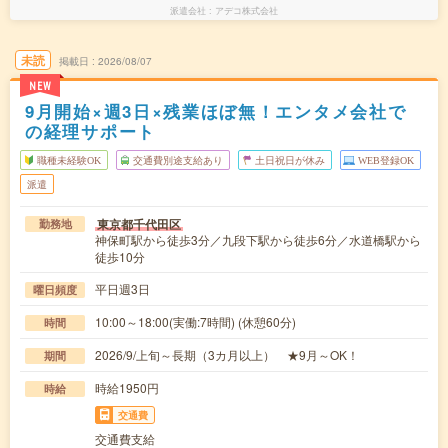
派遣会社
アデコ株式会社
未読
掲載日
2026/08/07
NEW
9月開始×週3日×残業ほぼ無！エンタメ会社で
の経理サポート
職種未経験OK
交通費別途支給あり
土日祝日が休み
WEB登録OK
派遣
東京都千代田区
勤務地
神保町駅から徒歩3分／九段下駅から徒歩6分／水道橋駅から
徒歩10分
平日週3日
曜日頻度
10:00～18:00(実働:7時間) (休憩60分)
時間
2026/9/上旬～長期（3カ月以上） ★9月～OK！
期間
時給1950円
時給
交通費
交通費支給