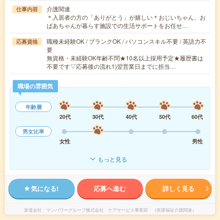
介護関連
仕事内容
＊入居者の方の「ありがとう」が嬉しい＊おじいちゃん、お
ばあちゃんが暮らす施設での生活サポートをお任せ…
職種未経験OK / ブランクOK / パソコンスキル不要 / 英語力不
応募資格
要
無資格・未経験OK年齢不問★10名以上採用予定★履歴書は
不要です▽応募後の流れ1)翌営業日までに担当…
職場の雰囲気
年齢層
20代
30代
40代
50代
60代
男女比率
女性
男性
もっと見る
気になる!
応募へ進む
詳しく見る
派遣会社
マンパワーグループ株式会社 ケアサービス事業部 （医療福祉介護関連）