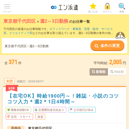
メニュー
気になる!
ログイン
検索
東京都千代田区
×
週2～3日勤務
のお仕事一覧
千代田区の派遣のお仕事情報です。
オフィスワーク・事務系
、
営業・販売・サービス
系
、
クリエイティブ系
などのお仕事を取り揃えています。週2～3日勤務の条件の他
に、
交通費別途支給あり
、
職種未経験OK
、
友だちと一緒の応募OK
などのこだわり条
件も取り揃えています。
条件の変更
東京都千代田区 / 週2～3日勤務
371
2,005
全
件
平均時給:
円
時給順
新着順
未読
掲載日
2026/08/07
NEW
【在宅OK】時給1900円～！雑誌・小説のコツ
コツ入力＊週2＊1日4時間～
職種未経験OK
交通費別途支給あり
土日祝日が休み
在宅・リモート
派遣
東京都千代田区
勤務地