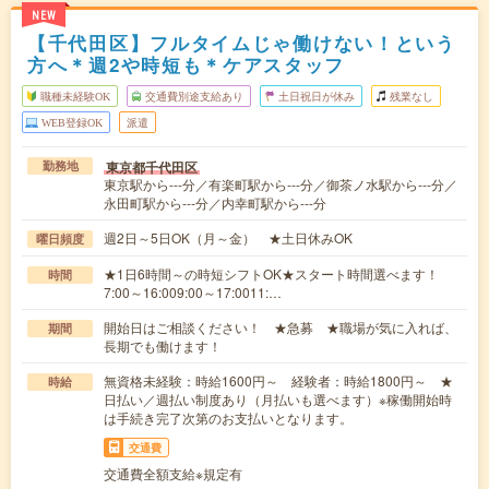
NEW
【千代田区】フルタイムじゃ働けない！という
方へ＊週2や時短も＊ケアスタッフ
職種未経験OK
交通費別途支給あり
土日祝日が休み
残業なし
WEB登録OK
派遣
東京都千代田区
勤務地
東京駅から---分／有楽町駅から---分／御茶ノ水駅から---分／
永田町駅から---分／内幸町駅から---分
週2日～5日OK（月～金） ★土日休みOK
曜日頻度
★1日6時間～の時短シフトOK★スタート時間選べます！
時間
7:00～16:009:00～17:0011:…
開始日はご相談ください！ ★急募 ★職場が気に入れば、
期間
長期でも働けます！
無資格未経験：時給1600円～ 経験者：時給1800円～ ★
時給
日払い／週払い制度あり（月払いも選べます）※稼働開始時
は手続き完了次第のお支払いとなります。
交通費
交通費全額支給※規定有