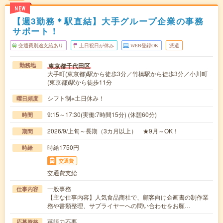
NEW
【週3勤務＊駅直結】大手グループ企業の事務
サポート！
交通費別途支給あり
土日祝日が休み
WEB登録OK
派遣
東京都千代田区
勤務地
大手町(東京都)駅から徒歩3分／竹橋駅から徒歩3分／小川町
(東京都)駅から徒歩11分
シフト制※土日休み！
曜日頻度
9:15～17:30(実働:7時間15分) (休憩60分)
時間
2026/9/上旬～長期（3カ月以上） ★9月～OK！
期間
時給1750円
時給
交通費
交通費支給
一般事務
仕事内容
【主な仕事内容】人気食品商社で、顧客向け企画書の制作業
務や書類整理、サプライヤーへの問い合わせをお願…
英語力不要
応募資格