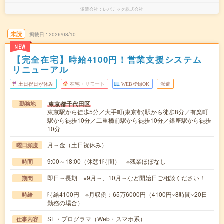
派遣会社
レバテック株式会社
未読
掲載日
2026/08/10
NEW
【完全在宅】時給4100円！営業支援システム
リニューアル
土日祝日が休み
在宅・リモート
WEB登録OK
派遣
東京都千代田区
勤務地
東京駅から徒歩5分／大手町(東京都)駅から徒歩8分／有楽町
駅から徒歩10分／二重橋前駅から徒歩10分／銀座駅から徒歩
10分
月～金（土日祝休み）
曜日頻度
9:00～18:00（休憩1時間） ※残業ほぼなし
時間
即日～長期 ※9月～、10月～など開始日ご相談ください！
期間
時給4100円 ※月収例：65万6000円（4100円×8時間×20日
時給
勤務の場合）
SE・プログラマ（Web・スマホ系）
仕事内容