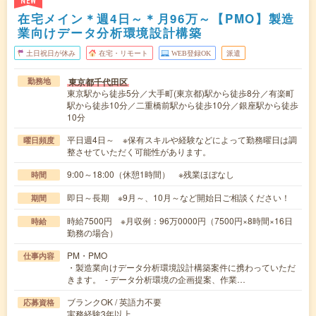
NEW
在宅メイン＊週4日～＊月96万～【PMO】製造
業向けデータ分析環境設計構築
土日祝日が休み
在宅・リモート
WEB登録OK
派遣
東京都千代田区
勤務地
東京駅から徒歩5分／大手町(東京都)駅から徒歩8分／有楽町
駅から徒歩10分／二重橋前駅から徒歩10分／銀座駅から徒歩
10分
平日週4日～ ※保有スキルや経験などによって勤務曜日は調
曜日頻度
整させていただく可能性があります。
9:00～18:00（休憩1時間） ※残業ほぼなし
時間
即日～長期 ※9月～、10月～など開始日ご相談ください！
期間
時給7500円 ※月収例：96万0000円（7500円×8時間×16日
時給
勤務の場合）
PM・PMO
仕事内容
・製造業向けデータ分析環境設計構築案件に携わっていただ
きます。 - データ分析環境の企画提案、作業…
ブランクOK / 英語力不要
応募資格
実務経験3年以上