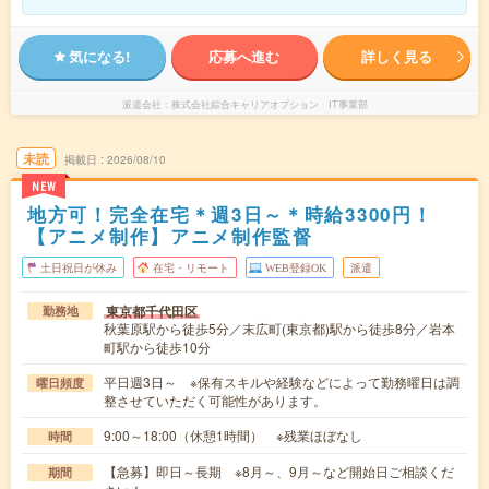
気になる!
応募へ進む
詳しく見る
派遣会社
株式会社綜合キャリアオプション IT事業部
未読
掲載日
2026/08/10
NEW
地方可！完全在宅＊週3日～＊時給3300円！
【アニメ制作】アニメ制作監督
土日祝日が休み
在宅・リモート
WEB登録OK
派遣
東京都千代田区
勤務地
秋葉原駅から徒歩5分／末広町(東京都)駅から徒歩8分／岩本
町駅から徒歩10分
平日週3日～ ※保有スキルや経験などによって勤務曜日は調
曜日頻度
整させていただく可能性があります。
9:00～18:00（休憩1時間） ※残業ほぼなし
時間
【急募】即日～長期 ※8月～、9月～など開始日ご相談くだ
期間