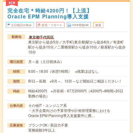
NEW
完全在宅＊時給4200円！【上流】
Oracle EPM Planning導入支援
土日祝日が休み
在宅・リモート
WEB登録OK
派遣
東京都千代田区
勤務地
東京駅から徒歩5分／大手町(東京都)駅から徒歩8分／有楽町
駅から徒歩10分／二重橋前駅から徒歩10分／銀座駅から徒歩
10分
月～金（土日祝休み）
曜日頻度
9:00～18:00（休憩1時間） ※残業ほぼなし
時間
即日～長期 ※9月～、10月～など開始日ご相談ください！
期間
時給4200円 ※月収例：67万2000円（4200円×8時間×20日
時給
勤務の場合）
その他IT・エンジニア系
仕事内容
・大手企業向けの予算管理や計画管理業務における
Oracle EPM Planning導入支援案件に携…
ブランクOK / 英語力不要
応募資格
実務経験3年以上