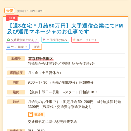
未読
掲載日
2026/08/10
NEW
【週3在宅＊月給50万円】大手通信企業にてPM
及び運用マネージャのお仕事です
交通費別途支給あり
土日祝日が休み
在宅・リモート
WEB登録OK
派遣
東京都千代田区
勤務地
竹橋駅から徒歩3分／神保町駅から徒歩8分
月～金（土日祝休み）
曜日頻度
9:00～17:30 （実働7時間30分）休憩60分
時間
【急募】即日～長期 ※スタート日相談OK！
期間
月給制のお仕事です：固定月給 501200円 ※時給換算 時給
時給
3300円（残業代・交通費は別途支給あり）
交通費
交通費規定に基づき交通費支給
PM・PMO
仕事内容