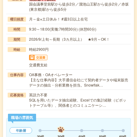
国会議事堂前駅から徒歩2分／溜池山王駅から徒歩2分／赤坂
(東京都)駅から徒歩5分
月～金※土日休み！ #週3日以上在宅
曜日頻度
9:30～18:00(実働:7時間30分) (休憩60分)
時間
2026/9/上旬～長期（3カ月以上） ★9月～OK！
期間
時給2900円
時給
交通費
交通費支給
OA事務・OAオペレーター
仕事内容
【主な仕事内容】大手通信会社にて契約者データや端末販売
データの抽出・分析業務を担当。Snowflak…
英語力不要
応募資格
SQLを用いたデータ抽出経験、Excelでの集計経験（ピボッ
トテーブル等）、関係者とのコミュニケーシ…
職場の雰囲気
年齢層
20代
30代
40代
50代
60代