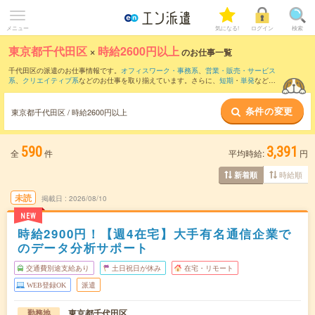
メニュー
気になる!
ログイン
検索
東京都千代田区
×
時給2600円以上
のお仕事一覧
千代田区の派遣のお仕事情報です。
オフィスワーク・事務系
、
営業・販売・サービス
系
、
クリエイティブ系
などのお仕事を取り揃えています。さらに、
短期
・
単発
などの
期間や、
職種未経験OK
などのこだわり条件で絞り込んでいただけます。
条件の変更
東京都千代田区 / 時給2600円以上
590
3,391
全
件
平均時給:
円
時給順
新着順
未読
掲載日
2026/08/10
NEW
時給2900円！【週4在宅】大手有名通信企業で
のデータ分析サポート
交通費別途支給あり
土日祝日が休み
在宅・リモート
WEB登録OK
派遣
東京都千代田区
勤務地