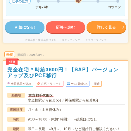
仕事の仕方
テキパキ
コツコツ
気になる!
応募へ進む
詳しく見る
派遣会社
株式会社リクルートスタッフィング ＩＴスタッフィング
未読
掲載日
2026/08/10
NEW
完全在宅＊時給3600円！【SAP】バージョン
アップ及びPCE移行
土日祝日が休み
在宅・リモート
WEB登録OK
派遣
東京都千代田区
勤務地
水道橋駅から徒歩5分／神保町駅から徒歩8分
月～金（土日祝休み）
曜日頻度
9:00～18:00（休憩1時間） ※残業ほぼなし
時間
即日～長期 ※9月～、10月～など開始日ご相談ください！
期間