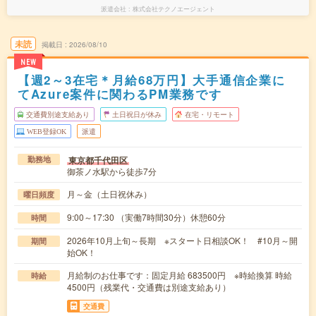
派遣会社
株式会社テクノエージェント
未読
掲載日
2026/08/10
NEW
【週2～3在宅＊月給68万円】大手通信企業に
てAzure案件に関わるPM業務です
交通費別途支給あり
土日祝日が休み
在宅・リモート
WEB登録OK
派遣
東京都千代田区
勤務地
御茶ノ水駅から徒歩7分
月～金（土日祝休み）
曜日頻度
9:00～17:30 （実働7時間30分）休憩60分
時間
2026年10月上旬～長期 ※スタート日相談OK！ #10月～開
期間
始OK！
月給制のお仕事です：固定月給 683500円 ※時給換算 時給
時給
4500円（残業代・交通費は別途支給あり）
交通費