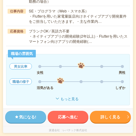
勤務の場合）
SE・プログラマ（Web・スマホ系）
仕事内容
・Flutterを用いた家電量販店向けネイティブアプリ開発案件
をご担当していただきます。・主な作業内…
ブランクOK / 英語力不要
応募資格
・ネイティブアプリの開発経験(2年以上)・Flutterを用いたス
マートフォン向けアプリの開発経験(…
職場の雰囲気
男女比率
女性
男性
職場の様子
活気がある
しずか
もっと見る
気になる!
応募へ進む
詳しく見る
派遣会社
レバテック株式会社