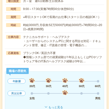
月～金 週5日勤務/土日祝休み
曜日頻度
9:00～17:30(実働7時間30分/休憩60分)
時間
※即日スタートOKで長期のお仕事(スタート日の相談OK！)
期間
時給3000円 月収例:52万5000円(時給3000円×7時間30分×20
時給
日+残業20時間)
テクニカルサポート・ヘルプデスク
仕事内容
・ユーザーからのシステム/PCに関する問合せ対応・ドキュ
メント管理、修正・IT資産の管理・電子機器の…
ブランクOK / 英語力不要
応募資格
◆情報システム部での就業経験が1年以上もしくはPCやソフ
トウェア等のIT系のヘルプデスク経験が3年以…
職場の雰囲気
年齢層
20代
30代
40代
50代
60代
男女比率
女性
男性
もっと見る