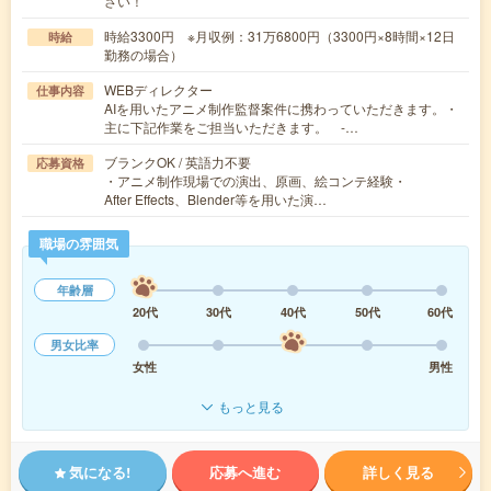
さい！
時給3300円 ※月収例：31万6800円（3300円×8時間×12日
時給
勤務の場合）
WEBディレクター
仕事内容
AIを用いたアニメ制作監督案件に携わっていただきます。・
主に下記作業をご担当いただきます。 -…
ブランクOK / 英語力不要
応募資格
・アニメ制作現場での演出、原画、絵コンテ経験・
After Effects、Blender等を用いた演…
職場の雰囲気
年齢層
20代
30代
40代
50代
60代
男女比率
女性
男性
もっと見る
気になる!
応募へ進む
詳しく見る