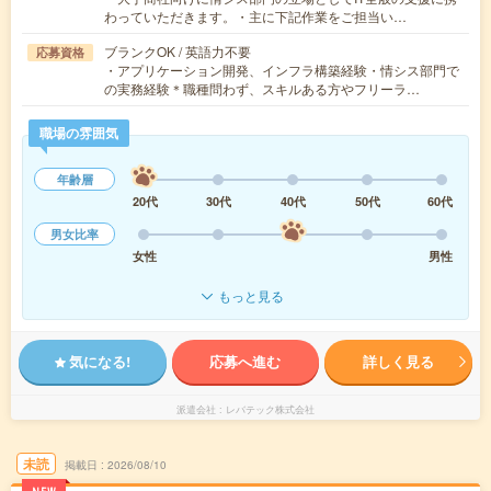
わっていただきます。・主に下記作業をご担当い…
ブランクOK / 英語力不要
応募資格
・アプリケーション開発、インフラ構築経験・情シス部門で
の実務経験＊職種問わず、スキルある方やフリーラ…
職場の雰囲気
年齢層
20代
30代
40代
50代
60代
男女比率
女性
男性
もっと見る
気になる!
応募へ進む
詳しく見る
派遣会社
レバテック株式会社
未読
掲載日
2026/08/10