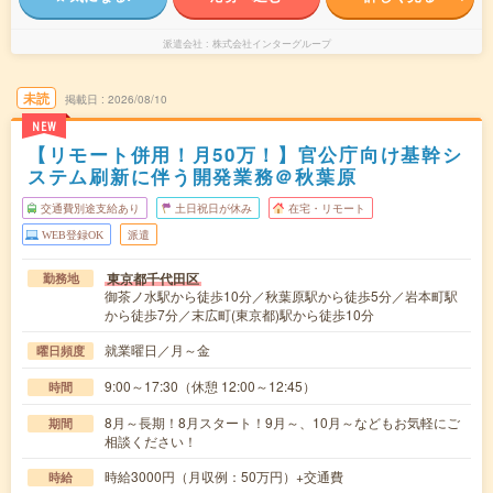
派遣会社
株式会社インターグループ
未読
掲載日
2026/08/10
NEW
【リモート併用！月50万！】官公庁向け基幹シ
ステム刷新に伴う開発業務＠秋葉原
交通費別途支給あり
土日祝日が休み
在宅・リモート
WEB登録OK
派遣
東京都千代田区
勤務地
御茶ノ水駅から徒歩10分／秋葉原駅から徒歩5分／岩本町駅
から徒歩7分／末広町(東京都)駅から徒歩10分
就業曜日／月～金
曜日頻度
9:00～17:30（休憩 12:00～12:45）
時間
8月～長期！8月スタート！9月～、10月～などもお気軽にご
期間
相談ください！
時給3000円（月収例：50万円）+交通費
時給