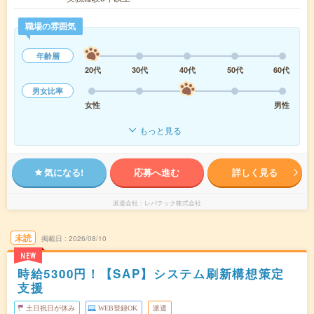
職場の雰囲気
年齢層
20代
30代
40代
50代
60代
男女比率
女性
男性
もっと見る
気になる!
応募へ進む
詳しく見る
派遣会社
レバテック株式会社
未読
掲載日
2026/08/10
NEW
時給5300円！【SAP】システム刷新構想策定
支援
土日祝日が休み
WEB登録OK
派遣