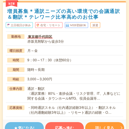
NEW
増員募集＊通訳ニーズの高い環境での会議通訳
＆翻訳＊テレワーク比率高めのお仕事
土日祝日が休み
在宅・リモート
WEB登録OK
派遣
東京都千代田区
勤務地
赤坂見附駅から徒歩3分
月～金
曜日頻度
9：00～17：30（休憩60分）
時間
随時～長期
期間
3,000～3,300円
時給
通訳・翻訳
仕事内容
〈通訳業務〉80%・進捗会議・リスク管理、IT、人事などに
関する会議・タウンホールMTG、役員会議等…
・同時通訳スキル（社内通訳経験3年以上）・翻訳スキル
応募資格
（社内通翻経験3年以上）・リモート通訳の経験・O…
気になる!
応募へ進む
詳しく見る