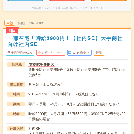
派遣会社
レバテック株式会社（レバテッククリエイター）
未読
掲載日
2026/08/10
NEW
一部在宅＊時給3900円！【社内SE】大手商社
向け社内SE
土日祝日が休み
在宅・リモート
WEB登録OK
派遣
東京都千代田区
勤務地
飯田橋駅から徒歩5分／九段下駅から徒歩8分／市ケ谷駅から
徒歩8分
月～金（土日祝休み）
曜日頻度
9:15～17:30（休憩1時間） ※残業ほぼなし
時間
即日～長期 ※9月～、10月～など開始日ご相談ください！
期間
時給3900円 ※月収例：56万5500円（3900円×7.25時間×20
時給
日勤務の場合）
社内SE
仕事内容
・大手商社向けに情シス部門の立場としてIT全般の支援に携