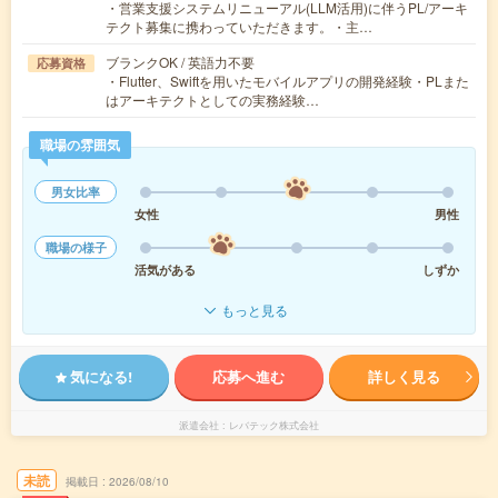
・営業支援システムリニューアル(LLM活用)に伴うPL/アーキ
テクト募集に携わっていただきます。・主…
ブランクOK / 英語力不要
応募資格
・Flutter、Swiftを用いたモバイルアプリの開発経験・PLまた
はアーキテクトとしての実務経験…
職場の雰囲気
男女比率
女性
男性
職場の様子
活気がある
しずか
もっと見る
気になる!
応募へ進む
詳しく見る
派遣会社
レバテック株式会社
未読
掲載日
2026/08/10