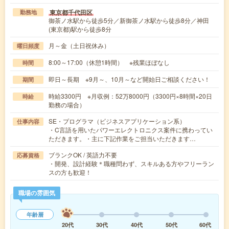
東京都千代田区
勤務地
御茶ノ水駅から徒歩5分／新御茶ノ水駅から徒歩8分／神田
(東京都)駅から徒歩8分
月～金（土日祝休み）
曜日頻度
8:00～17:00（休憩1時間） ※残業ほぼなし
時間
即日～長期 ※9月～、10月～など開始日ご相談ください！
期間
時給3300円 ※月収例：52万8000円（3300円×8時間×20日
時給
勤務の場合）
SE・プログラマ（ビジネスアプリケーション系）
仕事内容
・C言語を用いたパワーエレクトロニクス案件に携わってい
ただきます。・主に下記作業をご担当いただきます…
ブランクOK / 英語力不要
応募資格
・開発、設計経験＊職種問わず、スキルある方やフリーラン
スの方も歓迎！
職場の雰囲気
年齢層
20代
30代
40代
50代
60代