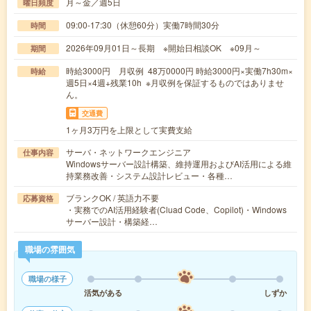
月～金／週5日
曜日頻度
09:00-17:30（休憩60分）実働7時間30分
時間
2026年09月01日～長期 ※開始日相談OK ※09月～
期間
時給3000円 月収例 48万0000円 時給3000円×実働7h30m×
時給
週5日×4週+残業10h ※月収例を保証するものではありませ
ん。
交通費
1ヶ月3万円を上限として実費支給
サーバ・ネットワークエンジニア
仕事内容
Windowsサーバー設計構築、維持運用およびAI活用による維
持業務改善・システム設計レビュー・各種…
ブランクOK / 英語力不要
応募資格
・実務でのAI活用経験者(Cluad Code、Copilot)・Windows
サーバー設計・構築経…
職場の雰囲気
職場の様子
活気がある
しずか