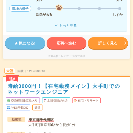
職場の様子
活気がある
しずか
もっと見る
気になる!
応募へ進む
詳しく見る
派遣会社
レバテック株式会社
未読
掲載日
2026/08/10
NEW
時給3000円！【在宅勤務メイン】大手町での
ネットワークエンジニア
交通費別途支給あり
土日祝日が休み
在宅・リモート
WEB登録OK
派遣
東京都千代田区
勤務地
大手町(東京都)駅から徒歩1分