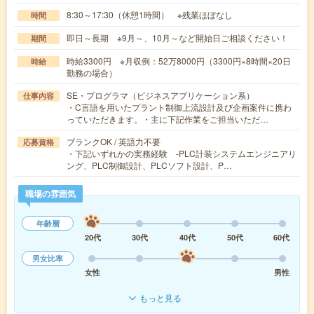
8:30～17:30（休憩1時間） ※残業ほぼなし
時間
即日～長期 ※9月～、10月～など開始日ご相談ください！
期間
時給3300円 ※月収例：52万8000円（3300円×8時間×20日
時給
勤務の場合）
SE・プログラマ（ビジネスアプリケーション系）
仕事内容
・C言語を用いたプラント制御上流設計及び企画案件に携わ
っていただきます。・主に下記作業をご担当いただ…
ブランクOK / 英語力不要
応募資格
・下記いずれかの実務経験 -PLC計装システムエンジニアリ
ング、PLC制御設計、PLCソフト設計、P…
職場の雰囲気
年齢層
20代
30代
40代
50代
60代
男女比率
女性
男性
もっと見る