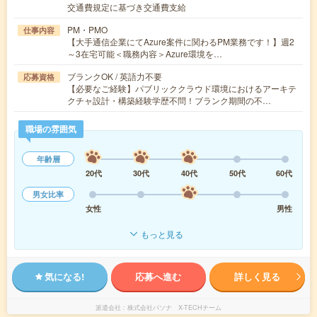
交通費規定に基づき交通費支給
PM・PMO
仕事内容
【大手通信企業にてAzure案件に関わるPM業務です！】週2
～3在宅可能＜職務内容＞Azure環境を…
ブランクOK / 英語力不要
応募資格
【必要なご経験】パブリッククラウド環境におけるアーキテ
クチャ設計・構築経験学歴不問！ブランク期間の不…
職場の雰囲気
年齢層
20代
30代
40代
50代
60代
男女比率
女性
男性
もっと見る
気になる!
応募へ進む
詳しく見る
派遣会社
株式会社パソナ X-TECHチーム