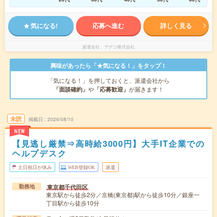
気になる!
応募へ進む
詳しく見る
派遣会社
アデコ株式会社
興味があったら「★気になる！」をタップ！
「気になる！」を押しておくと、派遣会社から
「面談確約」
や
「応募歓迎」
が届きます！
未読
掲載日
2026/08/10
NEW
【見逃し厳禁⇒高時給3000円】大手IT企業での
ヘルプデスク
土日祝日が休み
WEB登録OK
派遣
東京都千代田区
勤務地
東京駅から徒歩2分／京橋(東京都)駅から徒歩10分／銀座一
丁目駅から徒歩10分