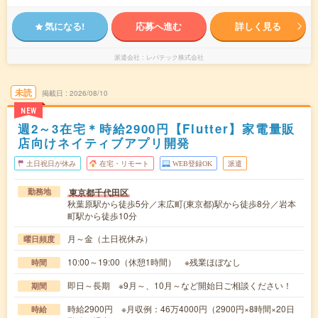
気になる!
応募へ進む
詳しく見る
派遣会社
レバテック株式会社
未読
掲載日
2026/08/10
NEW
週2～3在宅＊時給2900円【Flutter】家電量販
店向けネイティブアプリ開発
土日祝日が休み
在宅・リモート
WEB登録OK
派遣
東京都千代田区
勤務地
秋葉原駅から徒歩5分／末広町(東京都)駅から徒歩8分／岩本
町駅から徒歩10分
月～金（土日祝休み）
曜日頻度
10:00～19:00（休憩1時間） ※残業ほぼなし
時間
即日～長期 ※9月～、10月～など開始日ご相談ください！
期間
時給2900円 ※月収例：46万4000円（2900円×8時間×20日
時給