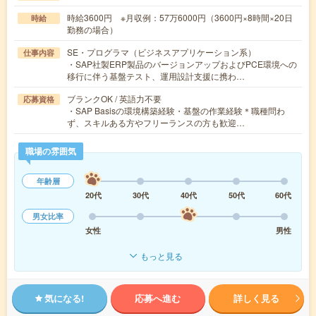
時給3600円 ※月収例：57万6000円（3600円×8時間×20日
時給
勤務の場合）
SE・プログラマ（ビジネスアプリケーション系）
仕事内容
・SAP社製ERP製品のバージョンアップおよびPCE環境への
移行に伴う基盤テスト、運用設計支援に携わ…
ブランクOK / 英語力不要
応募資格
・SAP Basisの環境構築経験・基盤の作業経験＊職種問わ
ず、スキルある方やフリーランスの方も歓迎…
職場の雰囲気
年齢層
20代
30代
40代
50代
60代
男女比率
女性
男性
もっと見る
気になる!
応募へ進む
詳しく見る