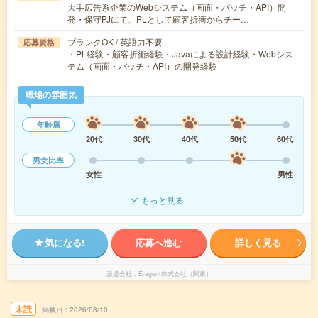
大手広告系企業のWebシステム（画面・バッチ・API）開
発・保守PJにて、PLとして顧客折衝からチー…
ブランクOK / 英語力不要
応募資格
・PL経験・顧客折衝経験・Javaによる設計経験・Webシス
テム（画面・バッチ・API）の開発経験
職場の雰囲気
年齢層
20代
30代
40代
50代
60代
男女比率
女性
男性
もっと見る
気になる!
応募へ進む
詳しく見る
派遣会社
E-agent株式会社（関東）
未読
掲載日
2026/08/10