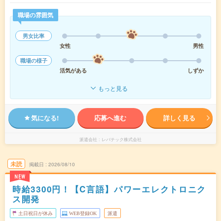
職場の雰囲気
男女比率
女性
男性
職場の様子
活気がある
しずか
もっと見る
気になる!
応募へ進む
詳しく見る
派遣会社
レバテック株式会社
未読
掲載日
2026/08/10
NEW
時給3300円！【C言語】パワーエレクトロニク
ス開発
土日祝日が休み
WEB登録OK
派遣