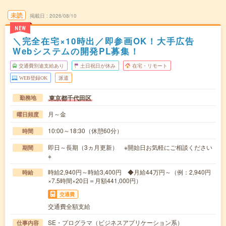
未読
掲載日
2026/08/10
NEW
＼完全在宅×10時出／即参画OK！大手広告
Webシステムの開発PL募集！
交通費別途支給あり
土日祝日が休み
在宅・リモート
WEB登録OK
派遣
東京都千代田区
勤務地
月～金
曜日頻度
10:00～18:30（休憩60分）
時間
即日～長期（3ヵ月更新） ※開始日お気軽にご相談ください
期間
※
時給2,940円～時給3,400円 ◆月給44万円～（例：2,940円
時給
×7.5時間×20日＝月額441,000円）
交通費
交通費全額支給
SE・プログラマ（ビジネスアプリケーション系）
仕事内容