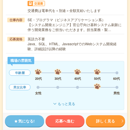
交通費
交通費は電車代を＜別途＞全額支給いたします
SE・プログラマ（ビジネスアプリケーション系）
仕事内容
【システム開発エンジニア】官公庁向け基幹システム刷新に
伴う開発業務をご担当いただきます。担当業務・製…
英語力不要
応募資格
Java、SQL、HTML、JavascriptでのWebシステム開発経
験、詳細設計以降の経験
職場の雰囲気
年齢層
20代
30代
40代
50代
60代
男女比率
女性
男性
もっと見る
気になる!
応募へ進む
詳しく見る