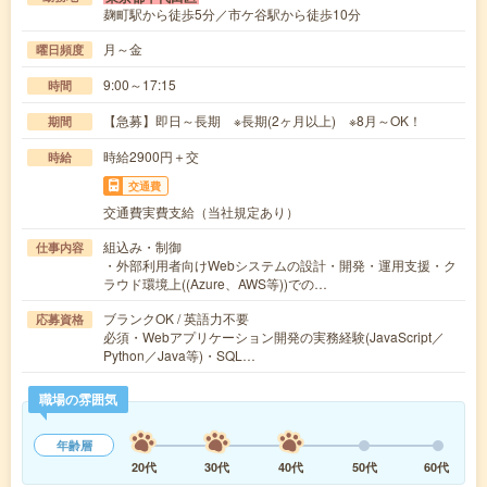
麹町駅から徒歩5分／市ケ谷駅から徒歩10分
月～金
曜日頻度
9:00～17:15
時間
【急募】即日～長期 ※長期(2ヶ月以上) ※8月～OK！
期間
時給2900円＋交
時給
交通費
交通費実費支給（当社規定あり）
組込み・制御
仕事内容
・外部利用者向けWebシステムの設計・開発・運用支援・ク
ラウド環境上((Azure、AWS等))での…
ブランクOK / 英語力不要
応募資格
必須・Webアプリケーション開発の実務経験(JavaScript／
Python／Java等)・SQL…
職場の雰囲気
年齢層
20代
30代
40代
50代
60代