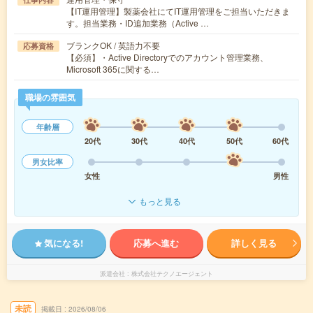
【IT運用管理】製薬会社にてIT運用管理をご担当いただきま
す。担当業務・ID追加業務（Active …
ブランクOK / 英語力不要
応募資格
【必須】・Active Directoryでのアカウント管理業務、
Microsoft 365に関する…
職場の雰囲気
年齢層
20代
30代
40代
50代
60代
男女比率
女性
男性
もっと見る
気になる!
応募へ進む
詳しく見る
派遣会社
株式会社テクノエージェント
未読
掲載日
2026/08/06