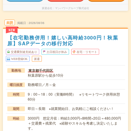
派遣会社
マンパワーグループ株式会社
未読
掲載日
2026/08/06
NEW
【在宅勤務併用！嬉しい高時給3000円！秋葉
原】SAPデータの移行対応
交通費別途支給あり
土日祝日が休み
在宅・リモート
WEB登録OK
派遣
東京都千代田区
勤務地
秋葉原駅から徒歩10分
勤務曜日／月～金
曜日頻度
9：00～18：00（実働8時間） ※リモートワーク併用休憩
時間
60分
即日～長期 ※就業開始日、お気軽にご相談ください！
期間
3000円 想定月収：時給3,000円×8時間×20日＝480,000円
時給
＋交通費＋残業代 ※経験やスキルを考慮し決定いたしま
す。