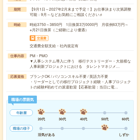
【9月1日～2027年2月末まで予定！】お仕事決まり次第調整
期間
可能：9月～などお気軽にご相談ください♬
時給3750～3850円 1日換算3万0000円 月収例63万円～
時給
※月21日換算（ご経験により優遇）
交通費
交通費全額支給・社内規定有
PM・PMO
仕事内容
▼人事システム導入に伴う 移行テストリーダー・大規模な
人事刷新プロジェクトにおける タレントマネジメ…
ブランクOK / パソコンスキル不要 / 英語力不要
応募資格
・リーダーとしての移行プロジェクト経験・人事プロジェク
トの経験#初めての派遣歓迎【応募歓迎：当日に電…
職場の雰囲気
年齢層
20代
30代
40代
50代
60代
職場の様子
活気がある
しずか