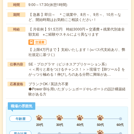
9:00～17:30(休憩1時間)
時間
【 急募 】即日～ ＊ご就業中、8月～、9月～、10月～な
期間
ど、開始時期はお気軽にご相談ください！
【 月収例 】51.5万円 時給3000円＋交通費＋残業代別途全
時給
額支給 ※ご経験やスキルにより異なります
交通費
【 上限4万円まで 】支給いたします！(※バス代支給あり、弊
社規定に基づく)
SE・プログラマ（ビジネスアプリケーション系）
仕事内容
＜＜周りと差をつけるチャンス！＞＞現場で【BIツール】を
がっつり極める！伸びしろのある分野に興味があ…
ブランクOK / 英語力不要
応募資格
◆Power BIを用いたダッシュボードやレポートの設計構築経
験がある方
職場の雰囲気
年齢層
20代
30代
40代
50代
60代
男女比率