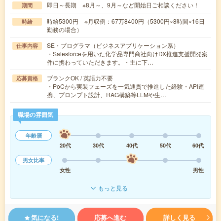
即日～長期 ※8月～、9月～など開始日ご相談ください！
期間
時給5300円 ※月収例：67万8400円（5300円×8時間×16日
時給
勤務の場合）
SE・プログラマ（ビジネスアプリケーション系）
仕事内容
・Salesforceを用いた化学品専門商社向けDX推進支援開発案
件に携わっていただきます。・主に下…
ブランクOK / 英語力不要
応募資格
・PoCから実装フェーズを一気通貫で推進した経験・API連
携、プロンプト設計、RAG構築等LLMや生…
職場の雰囲気
年齢層
20代
30代
40代
50代
60代
男女比率
女性
男性
もっと見る
気になる!
応募へ進む
詳しく見る