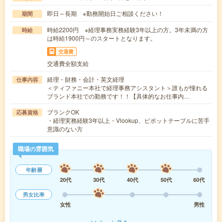
即日～長期 ※勤務開始日ご相談ください！
期間
時給2200円 ※経理事務実務経験3年以上の方。3年未満の方
時給
は時給1900円～のスタートとなります。
交通費
交通費全額支給
経理・財務・会計・英文経理
仕事内容
＜ティファニー本社で経理事務アシスタント＞誰もが憧れる
ブランド本社での勤務です！！【具体的なお仕事内…
ブランクOK
応募資格
・経理実務経験3年以上・Vlookup、ピポットテーブルに苦手
意識のない方
職場の雰囲気
年齢層
20代
30代
40代
50代
60代
男女比率
女性
男性