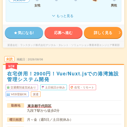
女性
男性
もっと見る
気になる!
応募へ進む
詳しく見る
派遣会社
ランスタッド株式会社デジタル・タレント・ソリューション事業本部エンジニア事業部
未読
掲載日
2026/08/06
NEW
在宅併用！2900円！Vue/Nuxt.jsでの港湾施設
管理システム開発
交通費別途支給あり
土日祝日が休み
在宅・リモート
WEB登録OK
派遣
東京都千代田区
勤務地
九段下駅から徒歩2分
月～金（週5日／土日祝休み）
曜日頻度