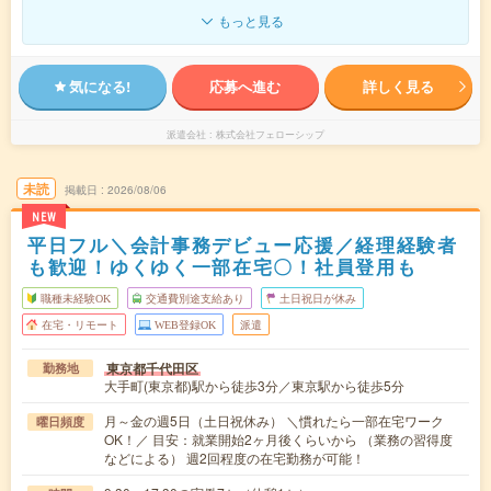
もっと見る
気になる!
応募へ進む
詳しく見る
派遣会社
株式会社フェローシップ
未読
掲載日
2026/08/06
NEW
平日フル＼会計事務デビュー応援／経理経験者
も歓迎！ゆくゆく一部在宅〇！社員登用も
職種未経験OK
交通費別途支給あり
土日祝日が休み
在宅・リモート
WEB登録OK
派遣
東京都千代田区
勤務地
大手町(東京都)駅から徒歩3分／東京駅から徒歩5分
月～金の週5日（土日祝休み） ＼慣れたら一部在宅ワーク
曜日頻度
OK！／ 目安：就業開始2ヶ月後くらいから （業務の習得度
などによる） 週2回程度の在宅勤務が可能！