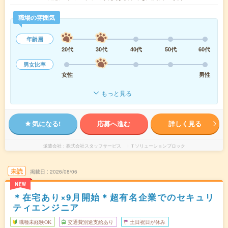
職場の雰囲気
年齢層
20代
30代
40代
50代
60代
男女比率
女性
男性
もっと見る
気になる!
応募へ進む
詳しく見る
派遣会社
株式会社スタッフサービス ＩＴソリューションブロック
未読
掲載日
2026/08/06
NEW
＊在宅あり×9月開始＊超有名企業でのセキュリ
ティエンジニア
職種未経験OK
交通費別途支給あり
土日祝日が休み