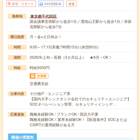
在宅・リモート
WEB登録OK
派遣
東京都千代田区
勤務地
国会議事堂前駅から徒歩1分／溜池山王駅から徒歩1分／赤坂
見附駅から徒歩7分
月～金※土日休み！
曜日頻度
9:00～17:15(実働:7時間15分) (休憩60分)
時間
2026/9/上旬～長期（3カ月以上） ★9月～OK！
期間
時給5000円
時給
交通費
交通費支給
その他IT・エンジニア系
仕事内容
【国内大手シンクタンク会社でのセキュリティエンジニア】
SOCオペレーション管理、セキュリティインシデ…
職種未経験OK / ブランクOK / 英語力不要
応募資格
職種未経験OK！業界未経験OK！【歓迎条件】SOCまたは
CSIRTの運用経験がある方
職場の雰囲気