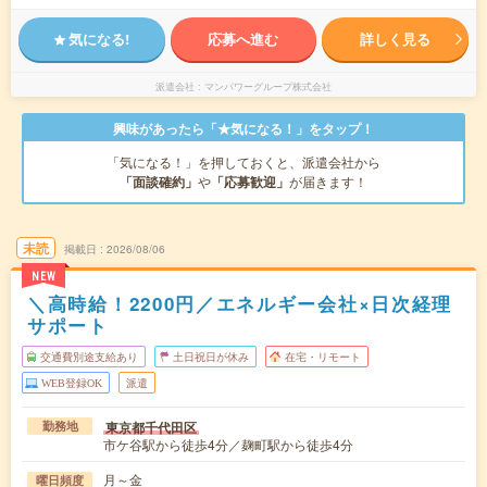
気になる!
応募へ進む
詳しく見る
派遣会社
マンパワーグループ株式会社
興味があったら「★気になる！」をタップ！
「気になる！」を押しておくと、派遣会社から
「面談確約」
や
「応募歓迎」
が届きます！
未読
掲載日
2026/08/06
NEW
＼高時給！2200円／エネルギー会社×日次経理
サポート
交通費別途支給あり
土日祝日が休み
在宅・リモート
WEB登録OK
派遣
東京都千代田区
勤務地
市ケ谷駅から徒歩4分／麹町駅から徒歩4分
月～金
曜日頻度