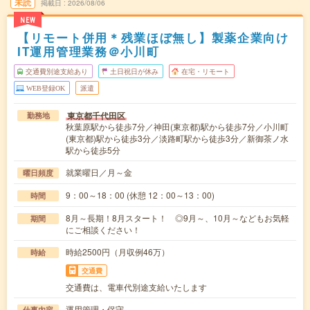
未読
掲載日
2026/08/06
NEW
【リモート併用＊残業ほぼ無し】製薬企業向け
IT運用管理業務＠小川町
交通費別途支給あり
土日祝日が休み
在宅・リモート
WEB登録OK
派遣
東京都千代田区
勤務地
秋葉原駅から徒歩7分／神田(東京都)駅から徒歩7分／小川町
(東京都)駅から徒歩3分／淡路町駅から徒歩3分／新御茶ノ水
駅から徒歩5分
就業曜日／月～金
曜日頻度
9：00～18：00 (休憩 12：00～13：00)
時間
8月～長期！8月スタート！ ◎9月～、10月～などもお気軽
期間
にご相談ください！
時給2500円（月収例46万）
時給
交通費
交通費は、電車代別途支給いたします
運用管理・保守
仕事内容