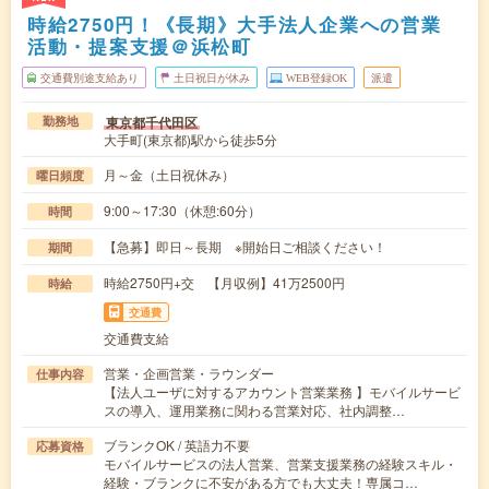
時給2750円！《長期》大手法人企業への営業
活動・提案支援＠浜松町
交通費別途支給あり
土日祝日が休み
WEB登録OK
派遣
東京都千代田区
勤務地
大手町(東京都)駅から徒歩5分
月～金（土日祝休み）
曜日頻度
9:00～17:30（休憩:60分）
時間
【急募】即日～長期 ※開始日ご相談ください！
期間
時給2750円+交 【月収例】41万2500円
時給
交通費
交通費支給
営業・企画営業・ラウンダー
仕事内容
【法人ユーザに対するアカウント営業業務 】モバイルサービ
スの導入、運用業務に関わる営業対応、社内調整…
ブランクOK / 英語力不要
応募資格
モバイルサービスの法人営業、営業支援業務の経験スキル・
経験・ブランクに不安がある方でも大丈夫！専属コ…