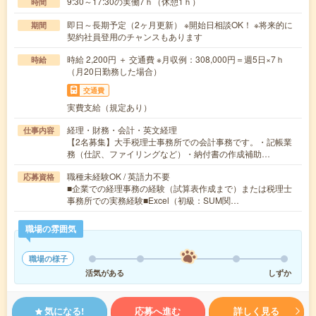
9:30～17:30の実働7ｈ（休憩1ｈ）
時間
即日～長期予定（2ヶ月更新） ※開始日相談OK！ ※将来的に
期間
契約社員登用のチャンスもあります
時給 2,200円 ＋ 交通費 ※月収例：308,000円＝週5日×7ｈ
時給
（月20日勤務した場合）
交通費
実費支給（規定あり）
経理・財務・会計・英文経理
仕事内容
【2名募集】大手税理士事務所での会計事務です。・記帳業
務（仕訳、ファイリングなど）・納付書の作成補助…
職種未経験OK / 英語力不要
応募資格
■企業での経理事務の経験（試算表作成まで）または税理士
事務所での実務経験■Excel（初級：SUM関…
職場の雰囲気
職場の様子
活気がある
しずか
気になる!
応募へ進む
詳しく見る