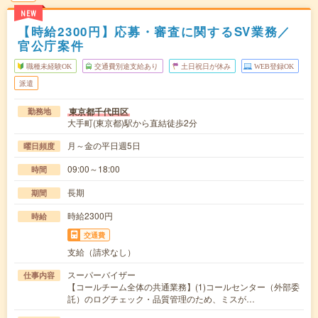
NEW
【時給2300円】応募・審査に関するSV業務／
官公庁案件
職種未経験OK
交通費別途支給あり
土日祝日が休み
WEB登録OK
派遣
東京都千代田区
勤務地
大手町(東京都)駅から直結徒歩2分
月～金の平日週5日
曜日頻度
09:00～18:00
時間
長期
期間
時給2300円
時給
交通費
支給（請求なし）
スーパーバイザー
仕事内容
【コールチーム全体の共通業務】(1)コールセンター（外部委
託）のログチェック・品質管理のため、ミスが…