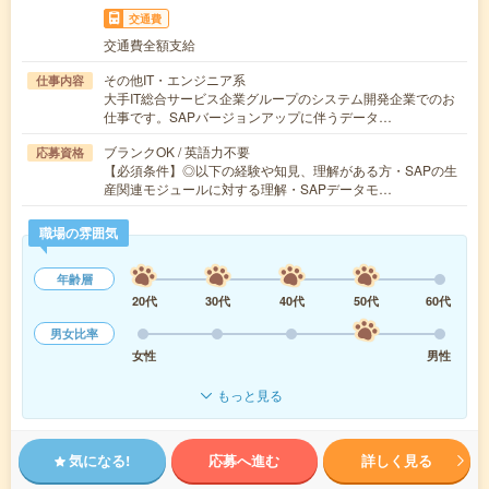
交通費
交通費全額支給
その他IT・エンジニア系
仕事内容
大手IT総合サービス企業グループのシステム開発企業でのお
仕事です。SAPバージョンアップに伴うデータ…
ブランクOK / 英語力不要
応募資格
【必須条件】◎以下の経験や知見、理解がある方・SAPの生
産関連モジュールに対する理解・SAPデータモ…
職場の雰囲気
年齢層
20代
30代
40代
50代
60代
男女比率
女性
男性
もっと見る
気になる!
応募へ進む
詳しく見る