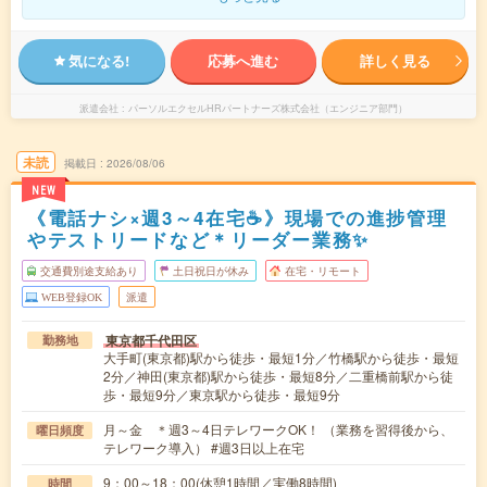
気になる!
応募へ進む
詳しく見る
派遣会社
パーソルエクセルHRパートナーズ株式会社（エンジニア部門）
未読
掲載日
2026/08/06
NEW
《電話ナシ×週3～4在宅☕》現場での進捗管理
やテストリードなど＊リーダー業務✨
交通費別途支給あり
土日祝日が休み
在宅・リモート
WEB登録OK
派遣
東京都千代田区
勤務地
大手町(東京都)駅から徒歩・最短1分／竹橋駅から徒歩・最短
2分／神田(東京都)駅から徒歩・最短8分／二重橋前駅から徒
歩・最短9分／東京駅から徒歩・最短9分
月～金 ＊週3～4日テレワークOK！ （業務を習得後から、
曜日頻度
テレワーク導入） #週3日以上在宅
9：00～18：00(休憩1時間／実働8時間)
時間