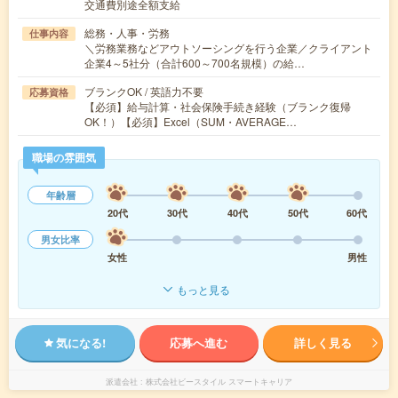
交通費別途全額支給
総務・人事・労務
仕事内容
＼労務業務などアウトソーシングを行う企業／クライアント
企業4～5社分（合計600～700名規模）の給…
ブランクOK / 英語力不要
応募資格
【必須】給与計算・社会保険手続き経験（ブランク復帰
OK！）【必須】Excel（SUM・AVERAGE…
職場の雰囲気
年齢層
20代
30代
40代
50代
60代
男女比率
女性
男性
もっと見る
気になる!
応募へ進む
詳しく見る
派遣会社
株式会社ビースタイル スマートキャリア