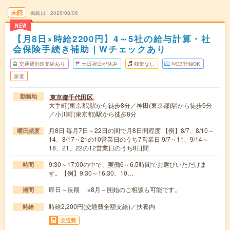
未読
掲載日
2026/08/06
NEW
【月8日×時給2200円】4～5社の給与計算・社
会保険手続き補助｜Wチェックあり
交通費別途支給あり
土日祝日が休み
残業なし
WEB登録OK
派遣
東京都千代田区
勤務地
大手町(東京都)駅から徒歩8分／神田(東京都)駅から徒歩9分
／小川町(東京都)駅から徒歩8分
月8日 毎月7日～22日の間で月8日間程度 【例】8/7、8/10～
曜日頻度
14、8/17～21の10営業日のうち7営業日 9/7～11、9/14～
18、21、22の12営業日のうち8日間
9:30～17:00の中で、実働6～6.5時間でお選びいただけま
時間
す。【例】9:30～16:30、10…
即日～長期 ※8月～開始のご相談も可能です。
期間
時給2,200円(交通費全額支給)／扶養内
時給
交通費