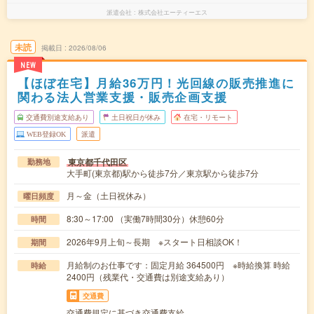
派遣会社
株式会社エーティーエス
未読
掲載日
2026/08/06
NEW
【ほぼ在宅】月給36万円！光回線の販売推進に
関わる法人営業支援・販売企画支援
交通費別途支給あり
土日祝日が休み
在宅・リモート
WEB登録OK
派遣
東京都千代田区
勤務地
大手町(東京都)駅から徒歩7分／東京駅から徒歩7分
月～金（土日祝休み）
曜日頻度
8:30～17:00 （実働7時間30分）休憩60分
時間
2026年9月上旬～長期 ※スタート日相談OK！
期間
月給制のお仕事です：固定月給 364500円 ※時給換算 時給
時給
2400円（残業代・交通費は別途支給あり）
交通費
交通費規定に基づき交通費支給