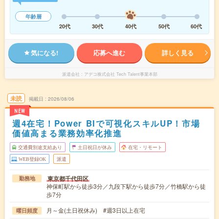
年齢層
20代
30代
40代
50代
60代
気になる!
応募へ進む
詳しく見る
派遣会社
アデコ株式会社 Tech Talent事業本部
未読
掲載日
2026/08/06
NEW
週4在宅！Power BIで可視化スキルUP！市場
価値高まる業務効率化推進
交通費別途支給あり
土日祝日が休み
在宅・リモート
WEB登録OK
派遣
東京都千代田区
勤務地
神保町駅から徒歩3分／九段下駅から徒歩7分／竹橋駅から徒
歩7分
月～金(土日祝休み) #週3日以上在宅
曜日頻度