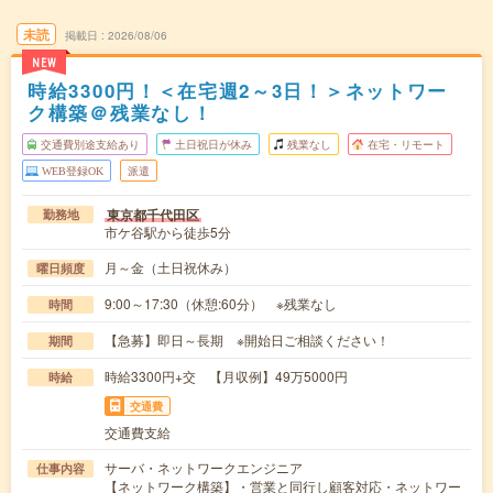
未読
掲載日
2026/08/06
NEW
時給3300円！＜在宅週2～3日！＞ネットワー
ク構築＠残業なし！
交通費別途支給あり
土日祝日が休み
残業なし
在宅・リモート
WEB登録OK
派遣
東京都千代田区
勤務地
市ケ谷駅から徒歩5分
月～金（土日祝休み）
曜日頻度
9:00～17:30（休憩:60分） ※残業なし
時間
【急募】即日～長期 ※開始日ご相談ください！
期間
時給3300円+交 【月収例】49万5000円
時給
交通費
交通費支給
サーバ・ネットワークエンジニア
仕事内容
【ネットワーク構築】・営業と同行し顧客対応・ネットワー