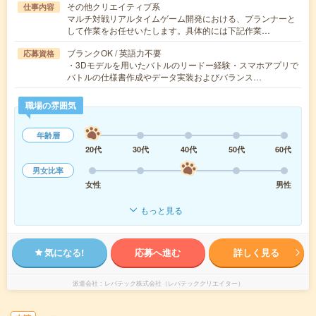
その他クリエイティブ系
仕事内容
マルチ対戦リアルタイムゲーム開発における、プランナーと
して作業をお任せいたします。具体的には下記作業…
ブランクOK / 英語力不要
応募資格
・3Dモデルを用いたバトルのリードー経験・スマホアプリで
バトルの仕様書作成やデータ実装およびバランス…
職場の雰囲気
年齢層
20代
30代
40代
50代
60代
男女比率
女性
男性
もっと見る
気になる!
応募へ進む
詳しく見る
派遣会社
レバテック株式会社（レバテッククリエイター）