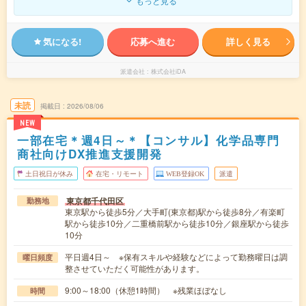
もっと見る
気になる!
応募へ進む
詳しく見る
派遣会社
株式会社iDA
未読
掲載日
2026/08/06
NEW
一部在宅＊週4日～＊【コンサル】化学品専門
商社向けDX推進支援開発
土日祝日が休み
在宅・リモート
WEB登録OK
派遣
東京都千代田区
勤務地
東京駅から徒歩5分／大手町(東京都)駅から徒歩8分／有楽町
駅から徒歩10分／二重橋前駅から徒歩10分／銀座駅から徒歩
10分
平日週4日～ ※保有スキルや経験などによって勤務曜日は調
曜日頻度
整させていただく可能性があります。
9:00～18:00（休憩1時間） ※残業ほぼなし
時間