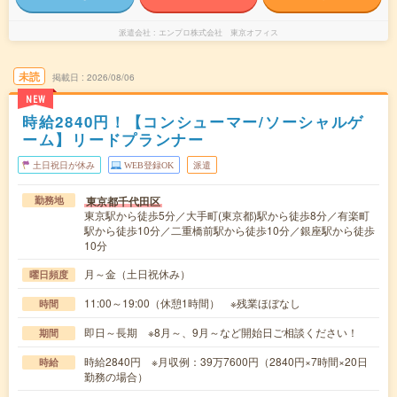
派遣会社
エンプロ株式会社 東京オフィス
未読
掲載日
2026/08/06
NEW
時給2840円！【コンシューマー/ソーシャルゲ
ーム】リードプランナー
土日祝日が休み
WEB登録OK
派遣
東京都千代田区
勤務地
東京駅から徒歩5分／大手町(東京都)駅から徒歩8分／有楽町
駅から徒歩10分／二重橋前駅から徒歩10分／銀座駅から徒歩
10分
月～金（土日祝休み）
曜日頻度
11:00～19:00（休憩1時間） ※残業ほぼなし
時間
即日～長期 ※8月～、9月～など開始日ご相談ください！
期間
時給2840円 ※月収例：39万7600円（2840円×7時間×20日
時給
勤務の場合）