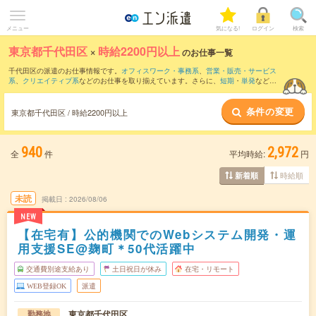
メニュー
気になる!
ログイン
検索
東京都千代田区
×
時給2200円以上
のお仕事一覧
千代田区の派遣のお仕事情報です。
オフィスワーク・事務系
、
営業・販売・サービス
系
、
クリエイティブ系
などのお仕事を取り揃えています。さらに、
短期
・
単発
などの
期間や、
職種未経験OK
などのこだわり条件で絞り込んでいただけます。
条件の変更
東京都千代田区 / 時給2200円以上
940
2,972
全
件
平均時給:
円
時給順
新着順
未読
掲載日
2026/08/06
NEW
【在宅有】公的機関でのWebシステム開発・運
用支援SE@麹町＊50代活躍中
交通費別途支給あり
土日祝日が休み
在宅・リモート
WEB登録OK
派遣
東京都千代田区
勤務地