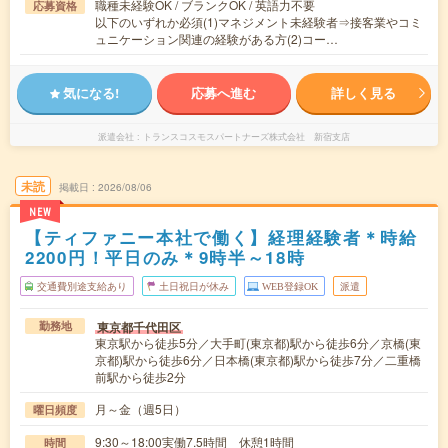
職種未経験OK / ブランクOK / 英語力不要
応募資格
以下のいずれか必須(1)マネジメント未経験者⇒接客業やコミ
ュニケーション関連の経験がある方(2)コー…
気になる!
応募へ進む
詳しく見る
派遣会社
トランスコスモスパートナーズ株式会社 新宿支店
未読
掲載日
2026/08/06
NEW
【ティファニー本社で働く】経理経験者＊時給
2200円！平日のみ＊9時半～18時
交通費別途支給あり
土日祝日が休み
WEB登録OK
派遣
東京都千代田区
勤務地
東京駅から徒歩5分／大手町(東京都)駅から徒歩6分／京橋(東
京都)駅から徒歩6分／日本橋(東京都)駅から徒歩7分／二重橋
前駅から徒歩2分
月～金（週5日）
曜日頻度
9:30～18:00実働7.5時間 休憩1時間
時間