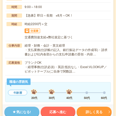
9:00～18:00
時間
【急募】即日～長期 ※8月～OK！
期間
時給2200円＋交
時給
交通費
交通費別途支給※弊社規定に基づく
経理・財務・会計・英文経理
仕事内容
・支払業務(仕訳帳の記入、銀行振込データの作成等)・請求
書および社内各部からの支払申請書の受領・内容…
ブランクOK
応募資格
・経理事務(仕訳必須)・英語:抵抗なし・Excel:VLOOKUP／
ピボットテーブル(ご自身で関数設…
職場の雰囲気
年齢層
20代
30代
40代
50代
60代
気になる!
応募へ進む
詳しく見る