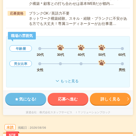
ク構築＊顧客との打ち合わせは基本WEBだが都内…
ブランクOK / 英語力不要
応募資格
ネットワーク構築経験。スキル・経験・ブランクに不安があ
る方でも大丈夫！専属コーディネーターがお仕事選…
職場の雰囲気
年齢層
20代
30代
40代
50代
60代
男女比率
女性
男性
もっと見る
気になる!
応募へ進む
詳しく見る
派遣会社
株式会社スタッフサービス ＩＴソリューションブロック
未読
掲載日
2026/08/06
NEW