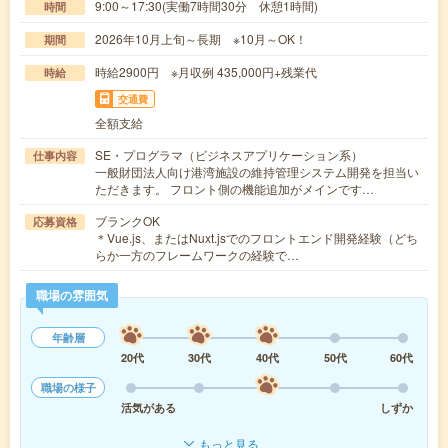
9:00～17:30(実働7時間30分 休憩1時間)
時間
2026年10月上旬～長期 ※10月～OK！
期間
時給2900円 ※月収例 435,000円+残業代
時給
交通費
全額支給
SE・プログラマ（ビジネスアプリケーション系）
仕事内容
一般財団法人向け港湾施設の維持管理システム開発を担当い
ただきます。 フロント側の機能追加がメインです…
ブランクOK
応募資格
＊Vue.js、またはNuxt.jsでのフロントエンド開発経験（どち
らか一方のフレームワークの経験で…
職場の雰囲気
年齢層
20代
30代
40代
50代
60代
職場の様子
活気がある
しずか
もっと見る