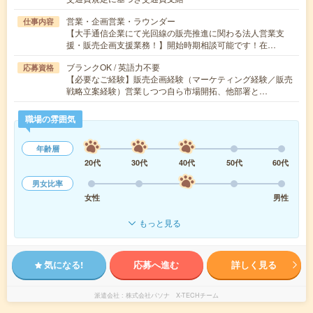
営業・企画営業・ラウンダー
仕事内容
【大手通信企業にて光回線の販売推進に関わる法人営業支
援・販売企画支援業務！】開始時期相談可能です！在…
ブランクOK / 英語力不要
応募資格
【必要なご経験】販売企画経験（マーケティング経験／販売
戦略立案経験）営業しつつ自ら市場開拓、他部署と…
職場の雰囲気
年齢層
20代
30代
40代
50代
60代
男女比率
女性
男性
もっと見る
気になる!
応募へ進む
詳しく見る
派遣会社
株式会社パソナ X-TECHチーム