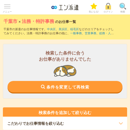
メニュー
気になる!
ログイン
検索
千葉市
×
法務・特許事務
のお仕事一覧
千葉市の派遣のお仕事情報です。
中央区
、
美浜区
、
稲毛区
などのエリアをチェックし
てみてください。法務・特許事務のお仕事の他に、
一般事務
、
営業事務
、
総務・人
事・労務
などを取り揃えています。さらに、
短期
・
単発
などの期間や、
職種未経験OK
などのこだわり条件で絞り込んでいただけます。職種辞典：
法務のお仕事とは？と
は？
特許事務のお仕事とは？とは？
検索した条件に合う
お仕事がありませんでした
条件を変更して再検索
検索条件を追加して絞り込む
こだわり
でお仕事情報を絞り込む