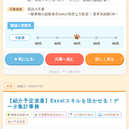
英語力不要
応募資格
一般事務の経験者/Excelが得意な方歓迎！ 業界未経験OK！
職場の雰囲気
年齢層
20代
30代
40代
50代
60代
気になる!
応募へ進む
詳しく見る
派遣会社
アデコ株式会社
未読
掲載日
2026/07/27
【紹介予定派遣】Excelスキルを活かせる！デ
ータ集計事務
職種未経験OK
交通費別途支給あり
土日祝日が休み
WEB登録OK
紹介予定派遣