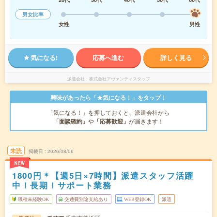
男女比率
女性
男性
気になる!
応募へ進む
詳しく見る
派遣会社
株式会社アヴァンティスタッフ
興味があったら「★気になる！」をタップ！
「気になる！」を押しておくと、派遣会社から
「面談確約」
や
「応募歓迎」
が届きます！
未読
掲載日
2026/08/06
NEW
1800円＊【週5日×7時間】派遣スタッフ活躍
中！長期！サポート業務
職種未経験OK
交通費別途支給あり
WEB登録OK
派遣