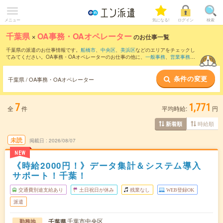
メニュー
気になる!
ログイン
検索
千葉県
×
OA事務・OAオペレーター
のお仕事一覧
千葉県の派遣のお仕事情報です。
船橋市
、
中央区
、
美浜区
などのエリアをチェックし
てみてください。OA事務・OAオペレーターのお仕事の他に、
一般事務
、
営業事務
、
総務・人事・労務
などを取り揃えています。さらに、
短期
・
単発
などの期間や、
職種
未経験OK
などのこだわり条件で絞り込んでいただけます。職種辞典：
OA事務・OAオ
条件の変更
ペレーターのお仕事とは？とは？
千葉県 / OA事務・OAオペレーター
7
1,771
全
件
平均時給:
円
時給順
新着順
未読
掲載日
2026/08/07
NEW
《時給2000円！》データ集計＆システム導入
サポート！千葉！
交通費別途支給あり
土日祝日が休み
残業なし
WEB登録OK
派遣
千葉市中央区
千葉県
勤務地