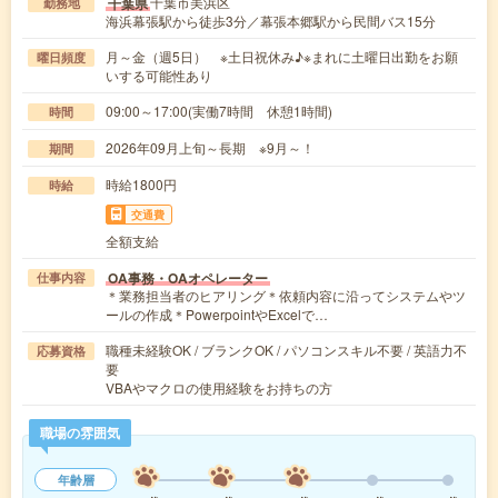
千葉市美浜区
千葉県
勤務地
海浜幕張駅から徒歩3分／幕張本郷駅から民間バス15分
月～金（週5日） ※土日祝休み♪※まれに土曜日出勤をお願
曜日頻度
いする可能性あり
09:00～17:00(実働7時間 休憩1時間)
時間
2026年09月上旬～長期 ※9月～！
期間
時給1800円
時給
交通費
全額支給
OA事務・OAオペレーター
仕事内容
＊業務担当者のヒアリング＊依頼内容に沿ってシステムやツ
ールの作成＊PowerpointやExcelで…
職種未経験OK / ブランクOK / パソコンスキル不要 / 英語力不
応募資格
要
VBAやマクロの使用経験をお持ちの方
職場の雰囲気
年齢層