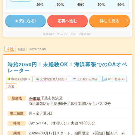
20代
30代
40代
50代
60代
気になる!
応募へ進む
詳しく見る
派遣会社
マンパワーグループ株式会社
未読
掲載日
2026/07/08
時給2050円！未経験OK！海浜幕張でのOAオペ
レーター
職種未経験OK
交通費別途支給あり
土日祝日が休み
WEB登録OK
派遣
千葉市美浜区
千葉県
勤務地
海浜幕張駅から徒歩5分／幕張本郷駅からバス12分
月～金／週5日
曜日頻度
09:15-17:45（休憩60分）実働7時間30分
時間
2026年08月17日スタート、期間限定 ※開始日相談OK ※8
期間