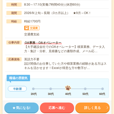
8:30～17:10(実働:7時間40分) (休憩60分)
時間
2026/9/上旬～長期（3カ月以上） ★9月～OK！
期間
時給1700円
時給
交通費
交通費支給
OA事務・OAオペレーター
仕事内容
【大手建設会社でのOAオペレーター】積算業務、データ入
力・集計・分析、見積書などの書類作成、メール応…
英語力不要
応募資格
設計関係のお仕事していた方や積算業務の経験がある方はス
キルを活かせます！Excelが得意な方や数字が…
職場の雰囲気
年齢層
20代
30代
40代
50代
60代
気になる!
応募へ進む
詳しく見る