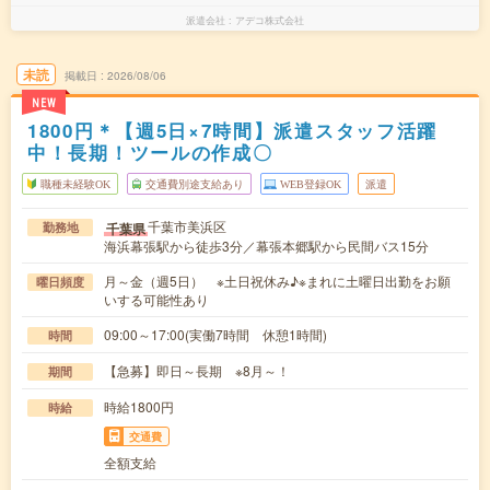
派遣会社
アデコ株式会社
未読
掲載日
2026/08/06
NEW
1800円＊【週5日×7時間】派遣スタッフ活躍
中！長期！ツールの作成〇
職種未経験OK
交通費別途支給あり
WEB登録OK
派遣
千葉市美浜区
千葉県
勤務地
海浜幕張駅から徒歩3分／幕張本郷駅から民間バス15分
月～金（週5日） ※土日祝休み♪※まれに土曜日出勤をお願
曜日頻度
いする可能性あり
09:00～17:00(実働7時間 休憩1時間)
時間
【急募】即日～長期 ※8月～！
期間
時給1800円
時給
交通費
全額支給