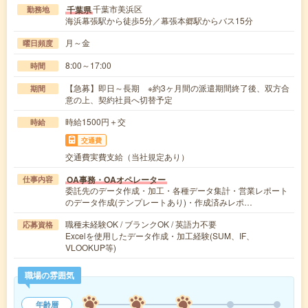
千葉市美浜区
千葉県
勤務地
海浜幕張駅から徒歩5分／幕張本郷駅からバス15分
月～金
曜日頻度
8:00～17:00
時間
【急募】即日～長期 ※約3ヶ月間の派遣期間終了後、双方合
期間
意の上、契約社員へ切替予定
時給1500円＋交
時給
交通費
交通費実費支給（当社規定あり）
OA事務・OAオペレーター
仕事内容
委託先のデータ作成・加工・各種データ集計・営業レポート
のデータ作成(テンプレートあり)・作成済みレポ…
職種未経験OK / ブランクOK / 英語力不要
応募資格
Excelを使用したデータ作成・加工経験(SUM、IF、
VLOOKUP等)
職場の雰囲気
年齢層