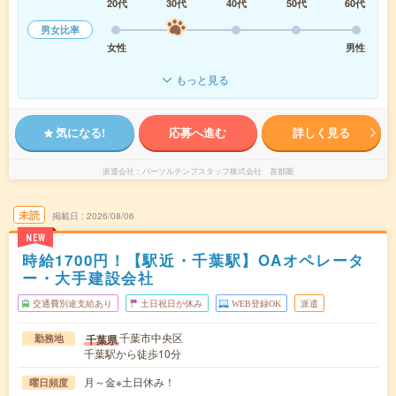
20代
30代
40代
50代
60代
男女比率
女性
男性
もっと見る
気になる!
応募へ進む
詳しく見る
派遣会社
パーソルテンプスタッフ株式会社 首都圏
未読
掲載日
2026/08/06
NEW
時給1700円！【駅近・千葉駅】OAオペレータ
ー・大手建設会社
交通費別途支給あり
土日祝日が休み
WEB登録OK
派遣
千葉市中央区
千葉県
勤務地
千葉駅から徒歩10分
月～金※土日休み！
曜日頻度