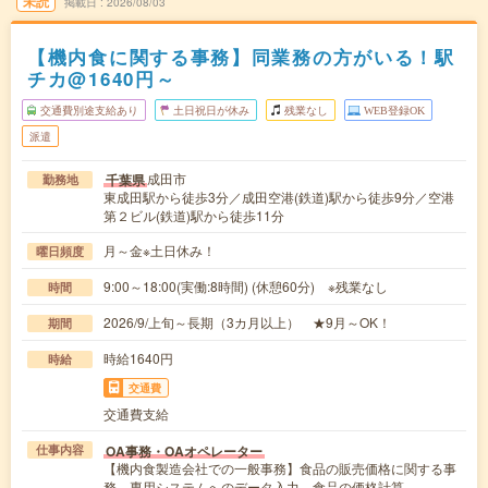
未読
掲載日
2026/08/03
【機内食に関する事務】同業務の方がいる！駅
チカ@1640円～
交通費別途支給あり
土日祝日が休み
残業なし
WEB登録OK
派遣
成田市
千葉県
勤務地
東成田駅から徒歩3分／成田空港(鉄道)駅から徒歩9分／空港
第２ビル(鉄道)駅から徒歩11分
月～金※土日休み！
曜日頻度
9:00～18:00(実働:8時間) (休憩60分) ※残業なし
時間
2026/9/上旬～長期（3カ月以上） ★9月～OK！
期間
時給1640円
時給
交通費
交通費支給
OA事務・OAオペレーター
仕事内容
【機内食製造会社での一般事務】食品の販売価格に関する事
務、専用システムへのデータ入力、食品の価格計算…