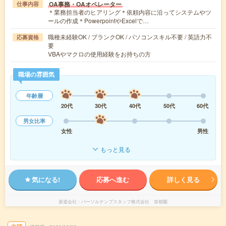
OA事務・OAオペレーター
仕事内容
＊業務担当者のヒアリング＊依頼内容に沿ってシステムやツ
ールの作成＊PowerpointやExcelで…
職種未経験OK / ブランクOK / パソコンスキル不要 / 英語力不
応募資格
要
VBAやマクロの使用経験をお持ちの方
職場の雰囲気
年齢層
20代
30代
40代
50代
60代
男女比率
女性
男性
もっと見る
気になる!
応募へ進む
詳しく見る
派遣会社
パーソルテンプスタッフ株式会社 首都圏