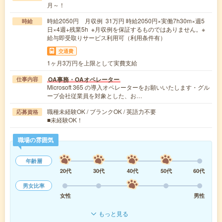
月～！
時給2050円 月収例 31万円 時給2050円×実働7h30m×週5
時給
日×4週+残業5h ※月収例を保証するものではありません。※
給与即受取りサービス利用可（利用条件有）
交通費
1ヶ月3万円を上限として実費支給
OA事務・OAオペレーター
仕事内容
Microsoft 365 の導入オペレーターをお願いいたします・グル
ープ会社従業員を対象とした、お…
職種未経験OK / ブランクOK / 英語力不要
応募資格
■未経験OK！
職場の雰囲気
年齢層
20代
30代
40代
50代
60代
男女比率
女性
男性
もっと見る