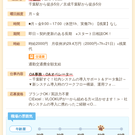
千葉駅から徒歩5分／京成千葉駅から徒歩5分
月～金
曜日頻度
■月～金9:00～17:00（休憩1h、実働7h）【残業】なし
時間
即日～契約更新のある長期 ※スタート日相談OK！
期間
時給2000円 月収例:約29.4万円（2000円×7h×21日）+残業
時給
代
交通費
通勤交通費全額支給
OA事務・OAオペレーター
仕事内容
～千葉駅すぐ！社内システムの導入サポート＆データ集計～
▼新システム導入時のワークフロー構築、運用フォ…
ブランクOK / 英語力不要
応募資格
◎Excel：VLOOKUPが一から組める方≪活かせます！≫・社
内システムの導入に携わったご経験≪O…
職場の雰囲気
年齢層
20代
30代
40代
50代
60代