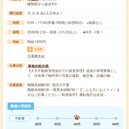
鎌取駅から徒歩3分
月,火,木,金※土日休み！
曜日頻度
9:00～17:00(実働:7時間) (休憩60分) ※残業なし
時間
2026/9/上旬～長期（3カ月以上） ★9月～OK！
期間
時給1400円
時給
交通費
交通費支給
事務的軽作業
仕事内容
【大手不動産管理会社での賃貸管理】賃貸の管理業務とし
て、社有車で物件周り写真の撮影、鍵交換、設備の確…
職種未経験OK / 英語力不要
応募資格
職種未経験OK！業界未経験OK！【こんな方におススメ！ま
ずはご応募ください／歓迎条件】運転免許は必須…
職場の雰囲気
年齢層
20代
30代
40代
50代
60代