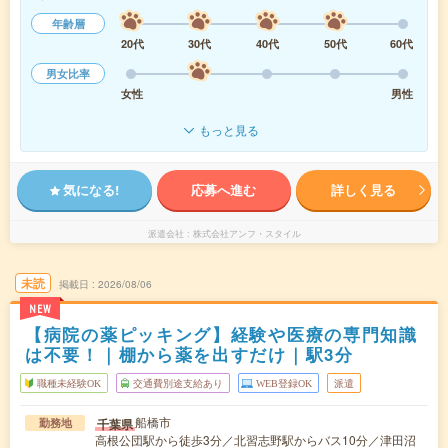
年齢層
20代
30代
40代
50代
60代
男女比率
女性
男性
もっと見る
気になる!
応募へ進む
詳しく見る
派遣会社
株式会社アンフ・スタイル
未読
掲載日
2026/08/06
NEW
【病院の薬ピッキング】経験や医療の専門知識
は不要！｜棚から薬を出すだけ｜駅3分
職種未経験OK
交通費別途支給あり
WEB登録OK
派遣
船橋市
千葉県
勤務地
高根公団駅から徒歩3分／北習志野駅からバス10分／津田沼