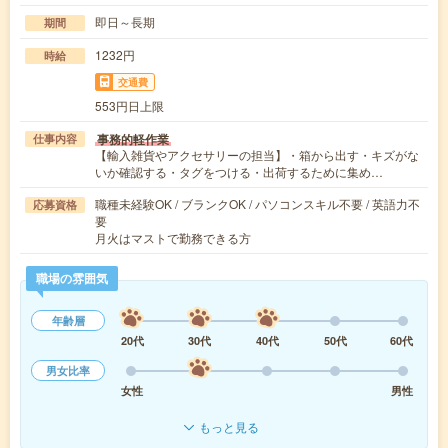
即日～長期
期間
1232円
時給
交通費
553円日上限
事務的軽作業
仕事内容
【輸入雑貨やアクセサリーの担当】・箱から出す・キズがな
いか確認する・タグをつける・出荷するために集め…
職種未経験OK / ブランクOK / パソコンスキル不要 / 英語力不
応募資格
要
月火はマストで勤務できる方
職場の雰囲気
年齢層
20代
30代
40代
50代
60代
男女比率
女性
男性
もっと見る