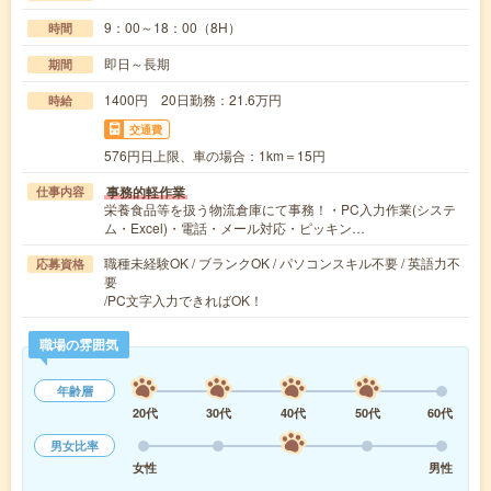
9：00～18：00（8H）
時間
即日～長期
期間
1400円 20日勤務：21.6万円
時給
交通費
576円日上限、車の場合：1km＝15円
事務的軽作業
仕事内容
栄養食品等を扱う物流倉庫にて事務！・PC入力作業(システ
ム・Excel)・電話・メール対応・ピッキン…
職種未経験OK / ブランクOK / パソコンスキル不要 / 英語力不
応募資格
要
/PC文字入力できればOK！
職場の雰囲気
年齢層
20代
30代
40代
50代
60代
男女比率
女性
男性