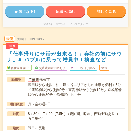
気になる!
応募へ進む
詳しく見る
派遣会社
株式会社カインズスタッフ
未読
掲載日
2026/08/07
NEW
「仕事帰りにサ活が出来る！」会社の前にサウ
ナ。AIバブルに乗って増員中！検査など
職種未経験OK
交通費別途支給あり
土日祝日が休み
派遣
船橋市
千葉県
勤務地
塚田駅から徒歩 柏・鎌ヶ谷エリアからの通勤も便利♬5分
／新船橋駅から徒歩5分／東海神駅から徒歩15分／京成船橋
駅から徒歩20分／船橋駅から---分
月～金の週5日
曜日頻度
8：30～17：00（7.5H）※繁忙期、時差、夜勤出勤あり（１
時間
カ月単位）
即日～長期
期間