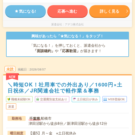
気になる!
応募へ進む
詳しく見る
派遣会社
アデコ株式会社
興味があったら「★気になる！」をタップ！
「気になる！」を押しておくと、派遣会社から
「面談確約」
や
「応募歓迎」
が届きます！
未読
掲載日
2026/08/07
NEW
＼時短OK！社用車での外出あり／1600円×土
日祝休／JR関連会社で軽作業＆事務
職種未経験OK
交通費別途支給あり
土日祝日が休み
WEB登録OK
派遣
船橋市
千葉県
勤務地
津田沼駅から徒歩8分／新津田沼駅から徒歩12分
【週5】月～金 ※土日祝休み
曜日頻度