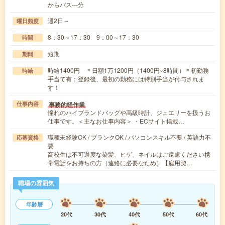
からバス---分
週2日～
曜日頻度
8：30～17：30 9：00～17：30
時間
短期
期間
時給1400円 ＊日額1万1200円（1400円×8時間）＊初勤務
時給
手当て有：登録後、最初の勤務には特別手当が付与されま
す！
事務的軽作業
仕事内容
憧れのハイブランドバッグや高級時計、ジュエリーを扱うお
仕事です。＜主なお仕事内容＞ ・ECサイト掲載…
職種未経験OK / ブランクOK / パソコンスキル不要 / 英語力不
応募資格
要
高校生は不可過度な染髪、ヒゲ、ネイルはご遠慮ください携
帯電話をお持ちの方（連絡に必要なため）【雇用契…
職場の雰囲気
年齢層
20代
30代
40代
50代
60代