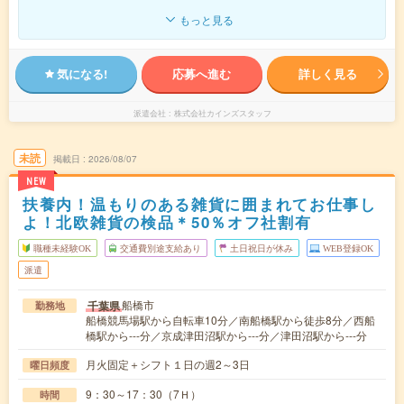
もっと見る
気になる!
応募へ進む
詳しく見る
派遣会社
株式会社カインズスタッフ
未読
掲載日
2026/08/07
NEW
扶養内！温もりのある雑貨に囲まれてお仕事し
よ！北欧雑貨の検品＊50％オフ社割有
職種未経験OK
交通費別途支給あり
土日祝日が休み
WEB登録OK
派遣
船橋市
千葉県
勤務地
船橋競馬場駅から自転車10分／南船橋駅から徒歩8分／西船
橋駅から---分／京成津田沼駅から---分／津田沼駅から---分
月火固定＋シフト１日の週2～3日
曜日頻度
9：30～17：30（7Ｈ）
時間