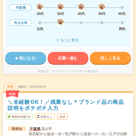
年齢層
20代
30代
40代
50代
60代
男女比率
女性
男性
もっと見る
気になる!
応募へ進む
詳しく見る
派遣会社
オネスティオフィスサポート株式会社
未読
掲載日
2026/08/05
NEW
＼未経験OK！／残業なし＊ブランド品の商品
説明をポチポチ入力
職種未経験OK
残業なし
派遣
流山市
千葉県
勤務地
初石駅から徒歩---分／松戸駅から送迎バス---分／江戸川台駅