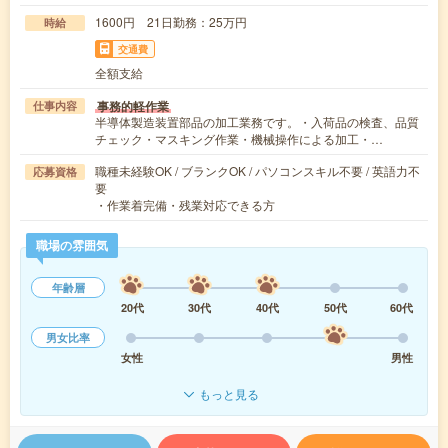
1600円 21日勤務：25万円
時給
交通費
全額支給
事務的軽作業
仕事内容
半導体製造装置部品の加工業務です。・入荷品の検査、品質
チェック・マスキング作業・機械操作による加工・…
職種未経験OK / ブランクOK / パソコンスキル不要 / 英語力不
応募資格
要
・作業着完備・残業対応できる方
職場の雰囲気
年齢層
20代
30代
40代
50代
60代
男女比率
女性
男性
もっと見る