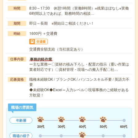
8:30～17:30 休憩1時間（実働8時間）※残業ほぼなし※実働
時間
6時間以上であれば、勤務時間の相談…
即日～長期 ※開始日ご相談ください！
期間
1600円 ＋交通費
時給
交通費
交通費全額支給（当社規定あり）
事務的軽作業
仕事内容
ー主な業務ー〇資材の積み下ろし・配置の指示（重い作業は
業者対応です）〇資材管理・現場への搬入手配〇社…
職種未経験OK / ブランクOK / パソコンスキル不要 / 英語力不
応募資格
要
◆未経験OK◆Excel＝入力レベル◇現場事務のご経験がある
方歓迎！
職場の雰囲気
年齢層
20代
30代
40代
50代
60代
職場の様子