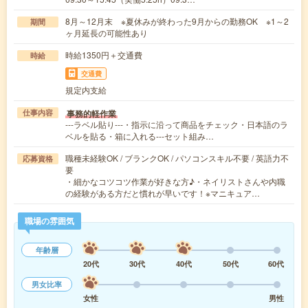
8月～12月末 ※夏休みが終わった9月からの勤務OK ※1～2
期間
ヶ月延長の可能性あり
時給1350円＋交通費
時給
交通費
規定内支給
事務的軽作業
仕事内容
---ラベル貼り---・指示に沿って商品をチェック・日本語のラ
ベルを貼る・箱に入れる---セット組み…
職種未経験OK / ブランクOK / パソコンスキル不要 / 英語力不
応募資格
要
・細かなコツコツ作業が好きな方♪・ネイリストさんや内職
の経験がある方だと慣れが早いです！※マニキュア…
職場の雰囲気
年齢層
20代
30代
40代
50代
60代
男女比率
女性
男性