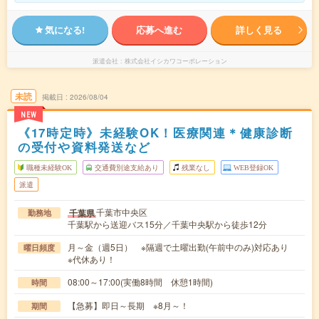
気になる!
応募へ進む
詳しく見る
派遣会社
株式会社イシカワコーポレーション
未読
掲載日
2026/08/04
NEW
《17時定時》未経験OK！医療関連＊健康診断
の受付や資料発送など
職種未経験OK
交通費別途支給あり
残業なし
WEB登録OK
派遣
千葉市中央区
千葉県
勤務地
千葉駅から送迎バス15分／千葉中央駅から徒歩12分
月～金（週5日） ※隔週で土曜出勤(午前中のみ)対応あり
曜日頻度
※代休あり！
08:00～17:00(実働8時間 休憩1時間)
時間
【急募】即日～長期 ※8月～！
期間