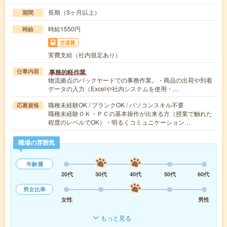
長期（3ヶ月以上）
期間
時給1550円
時給
交通費
実費支給（社内規定あり）
事務的軽作業
仕事内容
物流拠点のバックヤードでの事務作業。・商品の出荷や到着
データの入力（Excelや社内システムを使用・…
職種未経験OK / ブランクOK / パソコンスキル不要
応募資格
職種未経験ＯＫ・ＰＣの基本操作が出来る方（授業で触れた
程度のレベルでOK）・明るくコミュニケーション…
職場の雰囲気
年齢層
20代
30代
40代
50代
60代
男女比率
女性
男性
もっと見る