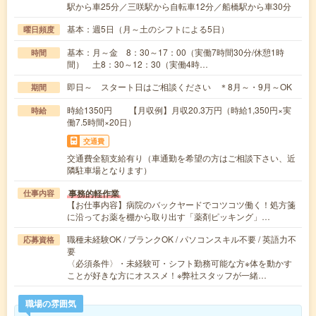
駅から車25分／三咲駅から自転車12分／船橋駅から車30分
基本：週5日（月～土のシフトによる5日）
曜日頻度
基本：月～金 8：30～17：00（実働7時間30分/休憩1時
時間
間） 土8：30～12：30（実働4時…
即日～ スタート日はご相談ください ＊8月～・9月～OK
期間
時給1350円 【月収例】月収20.3万円（時給1,350円×実
時給
働7.5時間×20日）
交通費
交通費全額支給有り（車通勤を希望の方はご相談下さい、近
隣駐車場となります）
事務的軽作業
仕事内容
【お仕事内容】病院のバックヤードでコツコツ働く！処方箋
に沿ってお薬を棚から取り出す「薬剤ピッキング」…
職種未経験OK / ブランクOK / パソコンスキル不要 / 英語力不
応募資格
要
〈必須条件〉・未経験可・シフト勤務可能な方※体を動かす
ことが好きな方にオススメ！※弊社スタッフが一緒…
職場の雰囲気