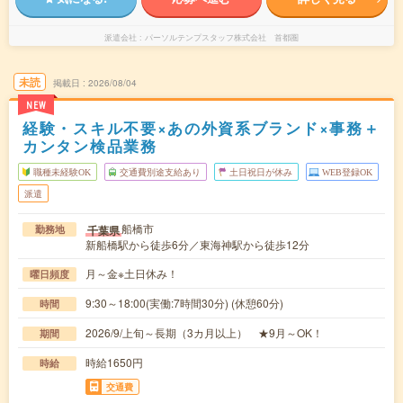
派遣会社
パーソルテンプスタッフ株式会社 首都圏
未読
掲載日
2026/08/04
NEW
経験・スキル不要×あの外資系ブランド×事務＋
カンタン検品業務
職種未経験OK
交通費別途支給あり
土日祝日が休み
WEB登録OK
派遣
船橋市
千葉県
勤務地
新船橋駅から徒歩6分／東海神駅から徒歩12分
月～金※土日休み！
曜日頻度
9:30～18:00(実働:7時間30分) (休憩60分)
時間
2026/9/上旬～長期（3カ月以上） ★9月～OK！
期間
時給1650円
時給
交通費