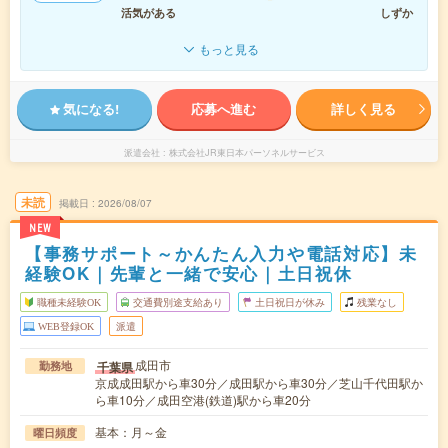
活気がある
しずか
もっと見る
気になる!
応募へ進む
詳しく見る
派遣会社
株式会社JR東日本パーソネルサービス
未読
掲載日
2026/08/07
NEW
【事務サポート～かんたん入力や電話対応】未
経験OK｜先輩と一緒で安心｜土日祝休
職種未経験OK
交通費別途支給あり
土日祝日が休み
残業なし
WEB登録OK
派遣
成田市
千葉県
勤務地
京成成田駅から車30分／成田駅から車30分／芝山千代田駅か
ら車10分／成田空港(鉄道)駅から車20分
基本：月～金
曜日頻度