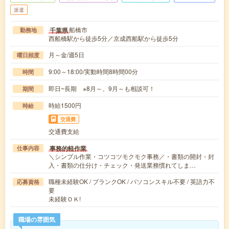
派遣
船橋市
千葉県
勤務地
西船橋駅から徒歩5分／京成西船駅から徒歩5分
月～金/週5日
曜日頻度
9:00～18:00/実動時間8時間00分
時間
即日~長期 ※8月～、9月～も相談可！
期間
時給1500円
時給
交通費
交通費支給
事務的軽作業
仕事内容
＼シンプル作業・コツコツモクモク事務／・書類の開封・封
入・書類の仕分け・チェック・発送業務慣れてしま…
職種未経験OK / ブランクOK / パソコンスキル不要 / 英語力不
応募資格
要
未経験ＯＫ!
職場の雰囲気