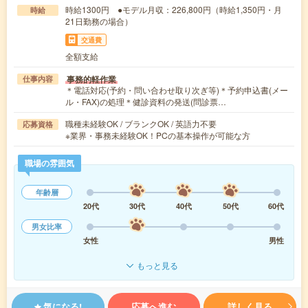
時給1300円 ●モデル月収：226,800円（時給1,350円・月
時給
21日勤務の場合）
交通費
全額支給
事務的軽作業
仕事内容
＊電話対応(予約・問い合わせ取り次ぎ等)＊予約申込書(メー
ル・FAX)の処理＊健診資料の発送(問診票…
職種未経験OK / ブランクOK / 英語力不要
応募資格
※業界・事務未経験OK！PCの基本操作が可能な方
職場の雰囲気
年齢層
20代
30代
40代
50代
60代
男女比率
女性
男性
もっと見る
気になる!
応募へ進む
詳しく見る