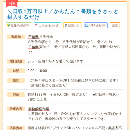
NEW
＼日収1万円以上／かんたん＊書類をささっと
封入するだけ
職種未経験OK
土日祝日が休み
残業なし
WEB登録OK
派遣
八千代市
千葉県
勤務地
八千代台駅から---分／八千代緑が丘駅から---分／村上(
)駅から---分／京成大和田駅から---分／勝田台駅から--
千葉県
-分
シフト自由！好きな曜日で働けます！
曜日頻度
9:00～18:00
時間
【急募＊即日スタートOK】登録後は好きな時に働けます！
期間
（業法に基づく規定あり）
時給1333円 ▼日払いOK（規定あり） ■初勤務手当あり
時給
※規定による
事務的軽作業
仕事内容
＼書類の封入＊1日～OKのお仕事！／シンプルな作業ばかり
ですので、未経験の方でも安心してスタートでき…
職種未経験OK / ブランクOK / パソコンスキル不要 / 英語力不
応募資格