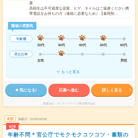
要
高校生は不可過度な染髪、ヒゲ、ネイルはご遠慮ください携
帯電話をお持ちの方（連絡に必要なため）【雇用契…
職場の雰囲気
年齢層
20代
30代
40代
50代
60代
男女比率
女性
男性
もっと見る
気になる!
応募へ進む
詳しく見る
派遣会社
テイケイワークス東京株式会社
未読
掲載日
2026/08/06
NEW
年齢不問＊官公庁でモクモクコツコツ・書類の