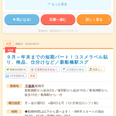
もっと見る
気になる!
応募へ進む
詳しく見る
派遣会社
株式会社カインズスタッフ
未読
掲載日
2026/08/07
NEW
９月～年末までの短期パート！コスメラベル貼
り、検品、仕分けなど／新船橋駅スグ
職種未経験OK
交通費別途支給あり
土日祝日が休み
残業なし
WEB登録OK
派遣
船橋市
千葉県
勤務地
新船橋駅から徒歩2分／塚田駅から徒歩10分／東海神駅から
徒歩10分／船橋駅から---分
月～金の週5日 ※週4日も可（1か月単位のシフト制）
曜日頻度
◆勤務時間は以下から選べます！・9時半スタートの場合
時間
09:30～15:45（実働5.25h）09:3…