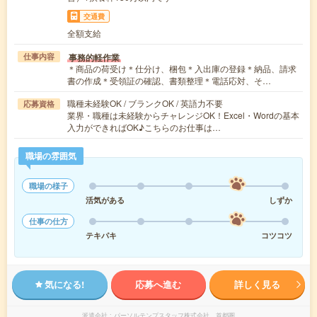
交通費
全額支給
事務的軽作業
仕事内容
＊商品の荷受け＊仕分け、梱包＊入出庫の登録＊納品、請求
書の作成＊受領証の確認、書類整理＊電話応対、そ…
職種未経験OK / ブランクOK / 英語力不要
応募資格
業界・職種は未経験からチャレンジOK！Excel・Wordの基本
入力ができればOK♪こちらのお仕事は…
職場の雰囲気
職場の様子
活気がある
しずか
仕事の仕方
テキパキ
コツコツ
気になる!
応募へ進む
詳しく見る
派遣会社
パーソルテンプスタッフ株式会社 首都圏