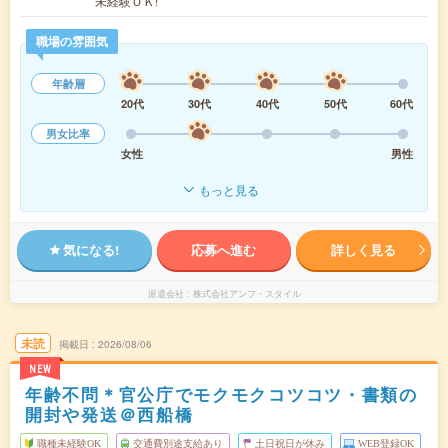
未経験ＯＫ!
職場の雰囲気
年齢層
20代
30代
40代
50代
60代
男女比率
女性
男性
もっと見る
気になる!
応募へ進む
詳しく見る
派遣会社
株式会社アンフ・スタイル
未読
掲載日
2026/08/06
NEW
年齢不問＊官公庁でモクモクコツコツ・書類の
開封や発送＠西船橋
職種未経験OK
交通費別途支給あり
土日祝日が休み
WEB登録OK