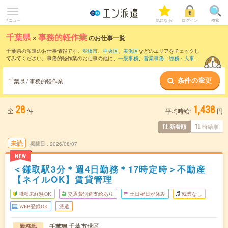
メニュー
気になる!
ログイン
検索
千葉県
×
事務的軽作業
のお仕事一覧
千葉県の派遣のお仕事情報です。
船橋市
、
中央区
、
美浜区
などのエリアをチェックし
てみてください。事務的軽作業のお仕事の他に、
一般事務
、
営業事務
、
総務・人事・
労務
などを取り揃えています。さらに、
短期
・
単発
などの期間や、
職種未経験OK
など
のこだわり条件で絞り込んでいただけます。
条件の変更
千葉県 / 事務的軽作業
28
1,438
全
件
平均時給:
円
時給順
新着順
未読
掲載日
2026/08/07
NEW
＜鎌取駅3分＊週4日勤務＊17時定時＞不動産
【ネイルOK】賃貸管理
職種未経験OK
交通費別途支給あり
土日祝日が休み
残業なし
WEB登録OK
派遣
千葉市緑区
千葉県
勤務地