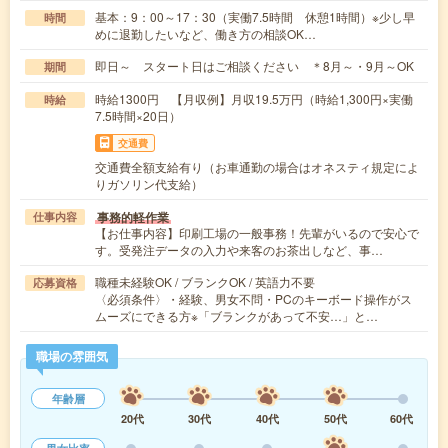
基本：9：00～17：30（実働7.5時間 休憩1時間）※少し早
時間
めに退勤したいなど、働き方の相談OK…
即日～ スタート日はご相談ください ＊8月～・9月～OK
期間
時給1300円 【月収例】月収19.5万円（時給1,300円×実働
時給
7.5時間×20日）
交通費
交通費全額支給有り（お車通勤の場合はオネスティ規定によ
りガソリン代支給）
事務的軽作業
仕事内容
【お仕事内容】印刷工場の一般事務！先輩がいるので安心で
す。受発注データの入力や来客のお茶出しなど、事…
職種未経験OK / ブランクOK / 英語力不要
応募資格
〈必須条件〉・経験、男女不問・PCのキーボード操作がス
ムーズにできる方※「ブランクがあって不安…」と…
職場の雰囲気
年齢層
20代
30代
40代
50代
60代