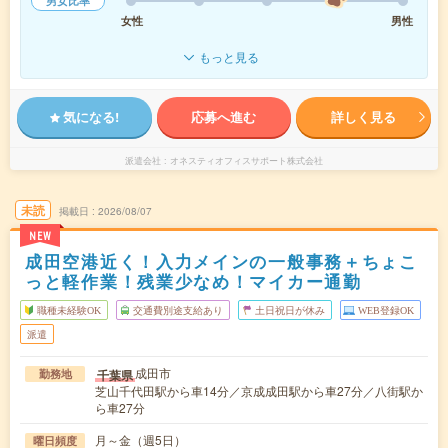
男女比率
女性
男性
もっと見る
気になる!
応募へ進む
詳しく見る
派遣会社
オネスティオフィスサポート株式会社
未読
掲載日
2026/08/07
NEW
成田空港近く！入力メインの一般事務＋ちょこ
っと軽作業！残業少なめ！マイカー通勤
職種未経験OK
交通費別途支給あり
土日祝日が休み
WEB登録OK
派遣
成田市
千葉県
勤務地
芝山千代田駅から車14分／京成成田駅から車27分／八街駅か
ら車27分
月～金（週5日）
曜日頻度