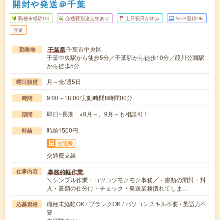
開封や発送＠千葉
職種未経験OK
交通費別途支給あり
土日祝日が休み
WEB登録OK
派遣
千葉市中央区
千葉県
勤務地
千葉中央駅から徒歩5分／千葉駅から徒歩10分／葭川公園駅
から徒歩5分
月～金/週5日
曜日頻度
9:00～18:00/実動時間8時間00分
時間
即日~長期 ※8月～、9月～も相談可！
期間
時給1500円
時給
交通費
交通費支給
事務的軽作業
仕事内容
＼シンプル作業・コツコツモクモク事務／・書類の開封・封
入・書類の仕分け・チェック・発送業務慣れてしま…
職種未経験OK / ブランクOK / パソコンスキル不要 / 英語力不
応募資格
要