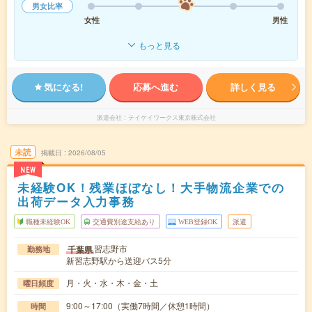
男女比率
女性
男性
もっと見る
気になる!
応募へ進む
詳しく見る
派遣会社
テイケイワークス東京株式会社
未読
掲載日
2026/08/05
NEW
未経験OK！残業ほぼなし！大手物流企業での
出荷データ入力事務
職種未経験OK
交通費別途支給あり
WEB登録OK
派遣
習志野市
千葉県
勤務地
新習志野駅から送迎バス5分
月・火・水・木・金・土
曜日頻度
9:00～17:00（実働7時間／休憩1時間）
時間