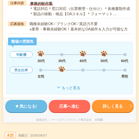
事務的軽作業
仕事内容
＊電話対応＊窓口対応（伝票整理・仕分け）＊各種書類作成
＊製品の移動・検品【OAスキル】＊フォーマット…
職種未経験OK / ブランクOK / 英語力不要
応募資格
※業界・事務未経験OK！基本的なOA操作＆入力が可能な方
職場の雰囲気
年齢層
20代
30代
40代
50代
60代
男女比率
女性
男性
もっと見る
気になる!
応募へ進む
詳しく見る
派遣会社
パーソルテンプスタッフ株式会社 首都圏
未読
掲載日
2026/08/07