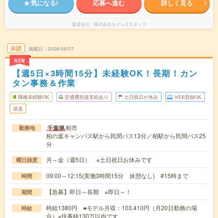
気になる!
応募へ進む
詳しく見る
派遣会社
株式会社カインズスタッフ
未読
掲載日
2026/08/07
NEW
【週5日×3時間15分】未経験OK！長期！カン
タン事務＆作業
職種未経験OK
交通費別途支給あり
土日祝日が休み
WEB登録OK
派遣
柏市
千葉県
勤務地
柏の葉キャンパス駅から民間バス13分／柏駅から民間バス25
分
月～金（週5日） ※土日祝日お休みです
曜日頻度
09:00～12:15(実働3時間15分 休憩なし) #15時まで
時間
【急募】即日～長期 ※即日～！
期間
時給1380円 ●モデル月収：103,410円（月20日勤務の場
時給
合）※扶養枠130万以内です