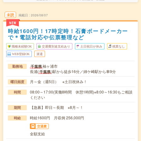
未読
掲載日
2026/08/07
NEW
時給1600円！17時定時！石膏ボードメーカー
で＊電話対応や伝票整理など
職種未経験OK
交通費別途支給あり
土日祝日が休み
残業なし
WEB登録OK
派遣
袖ヶ浦市
千葉県
勤務地
長浦(
)駅から徒歩16分／姉ケ崎駅から車9分
千葉県
月～金（週5日） ※土日祝休み！
曜日頻度
08:00～17:00(実働8時間 休憩1時間)※8:00～16:30もご相談
時間
ください
【急募】即日～長期 ※8月～！
期間
時給1600円 月収例 256,000円
時給
交通費
全額支給