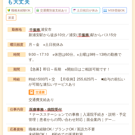
も大丈夫
職種未経験OK
交通費別途支給あり
土日祝日が休み
WEB登録OK
派遣
浦安市
千葉県
勤務地
新浦安駅から徒歩10分／浦安(
)駅からバス15分
千葉県
月～金 ※土日祝休み
曜日頻度
9:00～17:10 ※休憩は60分。※土曜は9時～13時の勤務で
時間
す。
【急募】即日～長期 ※開始日はご相談可能です！
期間
時給1500円＋交 【月収例】255,625円～ ■給与の前払い
時給
が可能な速払いサービスあり
交通費
交通費支給あり
医療事務・病院受付
仕事内容
＊ナースステーションでの事務｜入退院手続き・説明・予定
管理｜患者からの問い合わせ対応｜面会案内｜デー…
職種未経験OK / ブランクOK / 英語力不要
応募資格
未経験OK！ #初めての派遣歓迎