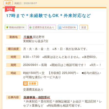
未読
掲載日
2026/08/07
NEW
17時まで＊未経験でもOK＊外来対応など
職種未経験OK
交通費別途支給あり
WEB登録OK
派遣
習志野市
千葉県
勤務地
実籾駅から徒歩7分
月・火・水・金・土 ※木・日・祝がお休みです。
曜日頻度
8:30～17:00 ※残業はほとんどありません。※休憩60分。
時間
2026/09/01～長期 ※開始日はご相談可能です！ ※9月～！
期間
時給1500円＋交 【月収例】225,000円～ ■給与の前払い
時給
が可能な速払いサービスあり
交通費
交通費支給あり
医療事務・病院受付
仕事内容
＊外来対応＊受付対応＊保険証確認＊お会計＊電話応対＊レ
セプト業務など ※時短勤務も相談可能です。