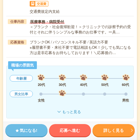
交通費
交通費規定内支給
医療事務・病院受付
仕事内容
＜ブランク・社会復帰歓迎！＞クリニックでの診察予約の受
付とそれに伴うシンプルな事務のお仕事です。ー具…
ブランクOK / パソコンスキル不要 / 英語力不要
応募資格
※履歴書不要・来社不要で電話相談もOK！少しでも気になる
方は是非応募をお待ちしております！＼応募後の…
職場の雰囲気
年齢層
20代
30代
40代
50代
60代
男女比率
女性
男性
もっと見る
気になる!
応募へ進む
詳しく見る