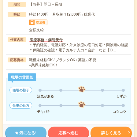
【急募】即日～長期
期間
時給1400円 月収例 112,000円+残業代
時給
交通費
全額支給
医療事務・病院受付
仕事内容
＊予約確認、電話対応＊外来診療の窓口対応＊問診票の確認
＊保険証の確認＊電子カルテ入力＊会計 など【O…
職種未経験OK / ブランクOK / 英語力不要
応募資格
※業界未経験OK！
職場の雰囲気
職場の様子
活気がある
しずか
仕事の仕方
テキパキ
コツコツ
気になる!
応募へ進む
詳しく見る