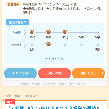
職種未経験OK / ブランクOK / 英語力不要
応募資格
◆未経験者歓迎！◆接客経験がある方歓迎。 #初めての派
遣歓迎
職場の雰囲気
年齢層
20代
30代
40代
50代
60代
男女比率
女性
男性
もっと見る
気になる!
応募へ進む
詳しく見る
派遣会社
株式会社スタッフサービス（神奈川・千葉・埼玉エリア）
未読
掲載日
2026/08/07
NEW
《未経験OK》17時10分まで＊入退院の手続き