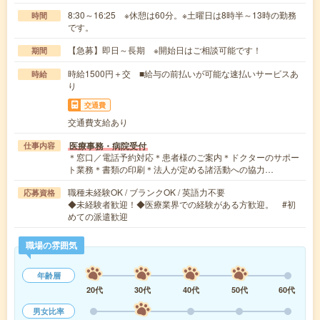
8:30～16:25 ※休憩は60分。※土曜日は8時半～13時の勤務
時間
です。
【急募】即日～長期 ※開始日はご相談可能です！
期間
時給1500円＋交 ■給与の前払いが可能な速払いサービスあ
時給
り
交通費
交通費支給あり
医療事務・病院受付
仕事内容
＊窓口／電話予約対応＊患者様のご案内＊ドクターのサポー
ト業務＊書類の印刷＊法人が定める諸活動への協力…
職種未経験OK / ブランクOK / 英語力不要
応募資格
◆未経験者歓迎！◆医療業界での経験がある方歓迎。 #初
めての派遣歓迎
職場の雰囲気
年齢層
20代
30代
40代
50代
60代
男女比率