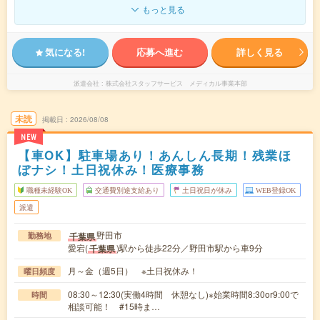
もっと見る
気になる!
応募へ進む
詳しく見る
派遣会社
株式会社スタッフサービス メディカル事業本部
未読
掲載日
2026/08/08
NEW
【車OK】駐車場あり！あんしん長期！残業ほ
ぼナシ！土日祝休み！医療事務
職種未経験OK
交通費別途支給あり
土日祝日が休み
WEB登録OK
派遣
野田市
千葉県
勤務地
愛宕(
)駅から徒歩22分／野田市駅から車9分
千葉県
月～金（週5日） ※土日祝休み！
曜日頻度
08:30～12:30(実働4時間 休憩なし)※始業時間8:30or9:00で
時間
相談可能！ #15時ま…