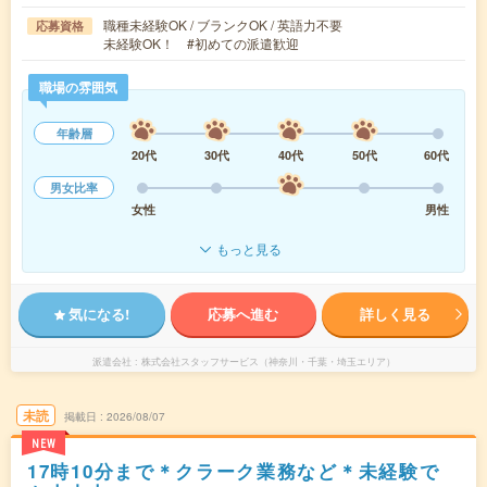
職種未経験OK / ブランクOK / 英語力不要
応募資格
未経験OK！ #初めての派遣歓迎
職場の雰囲気
年齢層
20代
30代
40代
50代
60代
男女比率
女性
男性
もっと見る
気になる!
応募へ進む
詳しく見る
派遣会社
株式会社スタッフサービス（神奈川・千葉・埼玉エリア）
未読
掲載日
2026/08/07
NEW
17時10分まで＊クラーク業務など＊未経験で