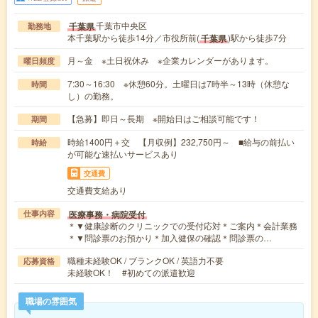
千葉市中央区
千葉県
勤務地
本千葉駅から徒歩14分／市役所前(
)駅から徒歩7分
千葉県
月～金 ※土日祝休み ※企業カレンダーがあります。
曜日頻度
7:30～16:30 ※休憩60分。土曜日は7時半～13時（休憩な
時間
し）の勤務。
【急募】即日～長期 ※開始日はご相談可能です！
期間
時給1400円＋交 【月収例】232,750円～ ■給与の前払い
時給
が可能な速払いサービスあり
交通費
交通費支給あり
医療事務・病院受付
仕事内容
＊▼健康診断のクリニックでの受付応対＊ご案内＊会計業務
＊▼問診票のお預かり＊加入健保の確認＊問診票の…
職種未経験OK / ブランクOK / 英語力不要
応募資格
未経験OK！ #初めての派遣歓迎
職場の雰囲気