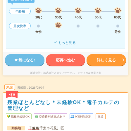
年齢層
20代
30代
40代
50代
60代
男女比率
女性
男性
もっと見る
気になる!
応募へ進む
詳しく見る
派遣会社
株式会社スタッフサービス メディカル事業本部
未読
掲載日
2026/08/07
NEW
残業ほとんどなし＊未経験OK＊電子カルテの
管理など
職種未経験OK
交通費別途支給あり
WEB登録OK
派遣
千葉市花見川区
千葉県
勤務地