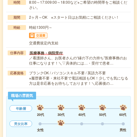
8:00～17:009:00～18:00など※ご希望の時間帯をご相談くだ
時間
さい。
2ヶ月～OK ※スタート日はお気軽にご相談ください！
期間
時給1300円～
時給
交通費
交通費規定内支給
医療事務・病院受付
仕事内容
／看護師さん、お医者さんの“縁の下の力持ち”医療事務のお
仕事になります！＼▽具体的には…・受付で患者…
ブランクOK / パソコンスキル不要 / 英語力不要
応募資格
※履歴書不要・来社不要で電話相談もOK！少しでも気になる
方は是非応募をお待ちしております！＼応募後の…
職場の雰囲気
年齢層
20代
30代
40代
50代
60代
男女比率
女性
男性