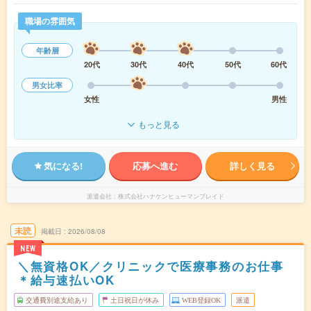
職場の雰囲気
年齢層
20代
30代
40代
50代
60代
男女比率
女性
男性
もっと見る
気になる!
応募へ進む
詳しく見る
派遣会社
株式会社ハナケンヒューマンブレイド
未読
掲載日
2026/08/08
NEW
＼無資格OK／クリニックで医療事務のお仕事
＊給与速払いOK
交通費別途支給あり
土日祝日が休み
WEB登録OK
派遣