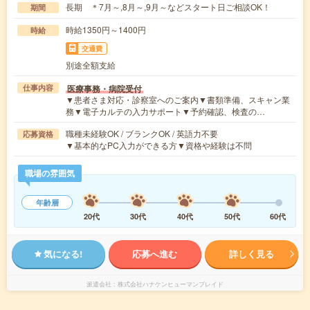
長期 ＊7月～,8月～,9月～などスタート日ご相談OK！
期間
時給1350円～1400円
時給
交通費
別途全額支給
医療事務・病院受付
仕事内容
▼患者さま対応・診察室へのご案内▼書類準備、スキャン業
務▼電子カルテの入力サポート▼予約確認、検査の…
職種未経験OK / ブランクOK / 英語力不要
応募資格
▼基本的なPC入力ができる方▼資格や経験は不問
職場の雰囲気
年齢層
20代
30代
40代
50代
60代
気になる!
応募へ進む
詳しく見る
派遣会社
株式会社ハナケンヒューマンブレイド