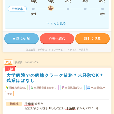
20代
30代
40代
50代
60代
男女比率
女性
男性
もっと見る
気になる!
応募へ進む
詳しく見る
派遣会社
株式会社スタッフサービス メディカル事業本部
未読
掲載日
2026/08/08
NEW
大学病院での病棟クラーク業務＊未経験OK＊
残業ほぼなし
職種未経験OK
交通費別途支給あり
土日祝日が休み
WEB登録OK
派遣
浦安市
千葉県
勤務地
新浦安駅から徒歩10分／浦安(
)駅からバス15分
千葉県