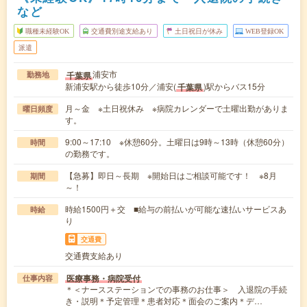
など
職種未経験OK
交通費別途支給あり
土日祝日が休み
WEB登録OK
派遣
浦安市
千葉県
勤務地
新浦安駅から徒歩10分／浦安(
)駅からバス15分
千葉県
月～金 ※土日祝休み ※病院カレンダーで土曜出勤がありま
曜日頻度
す。
9:00～17:10 ※休憩60分。土曜日は9時～13時（休憩60分）
時間
の勤務です。
【急募】即日～長期 ※開始日はご相談可能です！ ※8月
期間
～！
時給1500円＋交 ■給与の前払いが可能な速払いサービスあ
時給
り
交通費
交通費支給あり
医療事務・病院受付
仕事内容
＊＜ナースステーションでの事務のお仕事＞ 入退院の手続
き・説明＊予定管理＊患者対応＊面会のご案内＊デ…