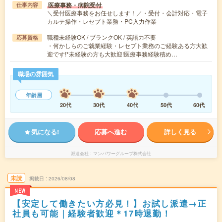
医療事務・病院受付
仕事内容
＼受付医療事務をお任せします！／・受付・会計対応・電子
カルテ操作・レセプト業務・PC入力作業
職種未経験OK / ブランクOK / 英語力不要
応募資格
・何かしらのご就業経験・レセプト業務のご経験ある方大歓
迎です!*未経験の方も大歓迎!医療事務経験積め…
職場の雰囲気
年齢層
20代
30代
40代
50代
60代
気になる!
応募へ進む
詳しく見る
派遣会社
マンパワーグループ株式会社
未読
掲載日
2026/08/08
NEW
【安定して働きたい方必見！】お試し派遣→正
社員も可能｜経験者歓迎＊17時退勤！