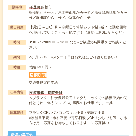
船橋市
千葉県
勤務地
船橋駅から---分／原木中山駅から---分／船橋競馬場駅から---
分／塚田駅から---分／小室駅から---分
【週3日～OK】月～金曜日で希望シフト制 ※徐々に勤務回数
曜日頻度
を増やしていくことも可能です！（最初は週3日からなど）
8:00～17:009:00～18:00など※ご希望の時間帯をご相談くだ
時間
さい。
2ヶ月～OK ※スタート日はお気軽にご相談ください！
期間
時給1300円～
時給
交通費
交通費規定内支給
医療事務・病院受付
仕事内容
＜ブランク・社会復帰歓迎！＞クリニックでの診察予約の受
付とそれに伴うシンプルな事務のお仕事です。ー具…
ブランクOK / パソコンスキル不要 / 英語力不要
応募資格
※履歴書不要・来社不要で電話相談もOK！少しでも気になる
方は是非応募をお待ちしております！＼応募後の…
職場の雰囲気