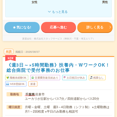
女性
男性
もっと見る
気になる!
応募へ進む
詳しく見る
派遣会社
株式会社スタッフサービス（神奈川・千葉・埼玉エリア）
未読
掲載日
2026/08/07
NEW
《週3日～×5時間勤務》扶養内・WワークOK！
総合病院で受付事務のお仕事
職種未経験OK
交通費別途支給あり
土日祝日が休み
残業なし
WEB登録OK
派遣
佐倉市
千葉県
勤務地
ユーカリが丘駅からバス7分／四街道駅からバス20分
月曜～金曜、土曜 週3～4日勤務（シフト制） ※土曜勤務は
曜日頻度
月1～2回程度 ※平日のみ勤務も相談可