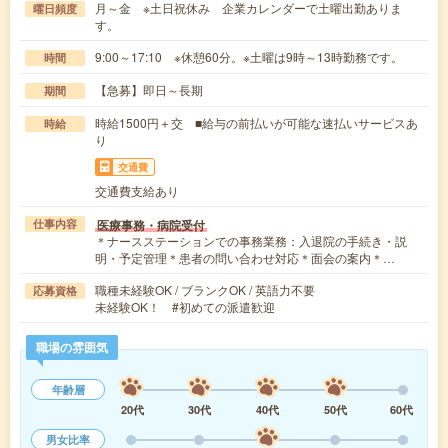
月～金 ※土日祝休み 企業カレンダーで土曜出勤ありま
曜日頻度
す。
9:00～17:10 ※休憩60分。※土曜は9時～13時勤務です。
時間
【急募】即日～長期
期間
時給1500円＋交 ■給与の前払いが可能な速払いサービスあ
時給
り
交通費
交通費支給あり
医療事務・病院受付
仕事内容
＊ナースステーションでの事務業務：入退院の手続き・説
明・予定管理＊患者の問い合わせ対応＊面会の案内＊…
職種未経験OK / ブランクOK / 英語力不要
応募資格
未経験OK！ #初めての派遣歓迎
職場の雰囲気
年齢層
20代
30代
40代
50代
60代
男女比率