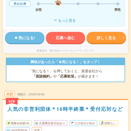
男女比率
女性
男性
もっと見る
気になる!
応募へ進む
詳しく見る
派遣会社
株式会社ハナケンヒューマンブレイド
興味があったら「★気になる！」をタップ！
「気になる！」を押しておくと、派遣会社から
「面談確約」
や
「応募歓迎」
が届きます！
未読
掲載日
2026/08/08
NEW
人気の非営利団体＊16時半終業＊受付応対など
職種未経験OK
交通費別途支給あり
土日祝日が休み
残業なし
WEB登録OK
派遣