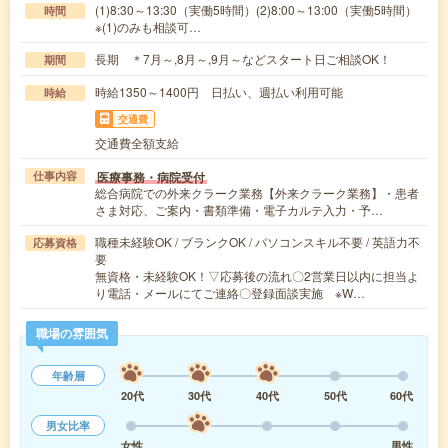
(1)8:30～13:30（実働5時間）(2)8:00～13:00（実働5時間）
時間
※(1)のみも相談可…
長期 ＊7月～,8月～,9月～などスタート日ご相談OK！
期間
時給1350～1400円 日払い、週払い利用可能
時給
交通費
交通費全額支給
医療事務・病院受付
仕事内容
総合病院での外来クラーク業務【外来クラーク業務】・患者
さま対応、ご案内・書類準備・電子カルテ入力・予…
職種未経験OK / ブランクOK / パソコンスキル不要 / 英語力不
応募資格
要
無資格・未経験OK！▽応募後の流れ〇2営業日以内に担当よ
り電話・メールにてご連絡〇登録面談実施 ※W…
職場の雰囲気
年齢層
20代
30代
40代
50代
60代
男女比率
女性
男性