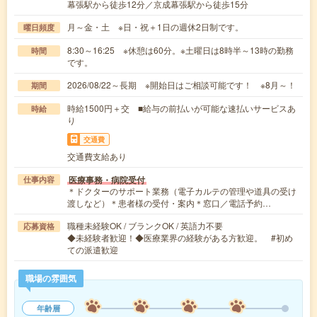
幕張駅から徒歩12分／京成幕張駅から徒歩15分
月～金・土 ※日・祝＋1日の週休2日制です。
曜日頻度
8:30～16:25 ※休憩は60分。※土曜日は8時半～13時の勤務
時間
です。
2026/08/22～長期 ※開始日はご相談可能です！ ※8月～！
期間
時給1500円＋交 ■給与の前払いが可能な速払いサービスあ
時給
り
交通費
交通費支給あり
医療事務・病院受付
仕事内容
＊ドクターのサポート業務（電子カルテの管理や道具の受け
渡しなど）＊患者様の受付・案内＊窓口／電話予約…
職種未経験OK / ブランクOK / 英語力不要
応募資格
◆未経験者歓迎！◆医療業界の経験がある方歓迎。 #初め
ての派遣歓迎
職場の雰囲気
年齢層