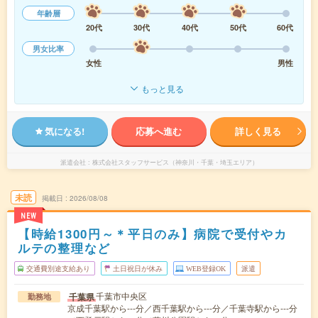
年齢層
20代
30代
40代
50代
60代
男女比率
女性
男性
もっと見る
気になる!
応募へ進む
詳しく見る
派遣会社
株式会社スタッフサービス（神奈川・千葉・埼玉エリア）
未読
掲載日
2026/08/08
NEW
【時給1300円～＊平日のみ】病院で受付やカ
ルテの整理など
交通費別途支給あり
土日祝日が休み
WEB登録OK
派遣
千葉市中央区
千葉県
勤務地
京成千葉駅から---分／西千葉駅から---分／千葉寺駅から---分