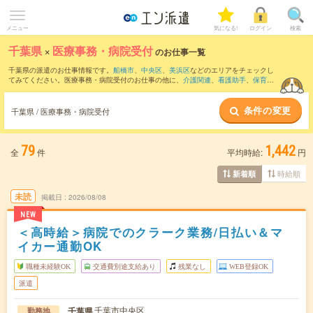
メニュー
気になる!
ログイン
検索
千葉県
×
医療事務・病院受付
のお仕事一覧
千葉県の派遣のお仕事情報です。
船橋市
、
中央区
、
美浜区
などのエリアをチェックし
てみてください。医療事務・病院受付のお仕事の他に、
介護関連
、
看護助手
、
保育士
などを取り揃えています。さらに、
短期
・
単発
などの期間や、
職種未経験OK
などのこ
だわり条件で絞り込んでいただけます。職種辞典：
医療事務・病院受付のお仕事と
条件の変更
は？とは？
千葉県 / 医療事務・病院受付
79
1,442
全
件
平均時給:
円
時給順
新着順
未読
掲載日
2026/08/08
NEW
＜高時給＞病院でのクラーク業務/日払い＆マ
イカー通勤OK
職種未経験OK
交通費別途支給あり
残業なし
WEB登録OK
派遣
千葉市中央区
千葉県
勤務地