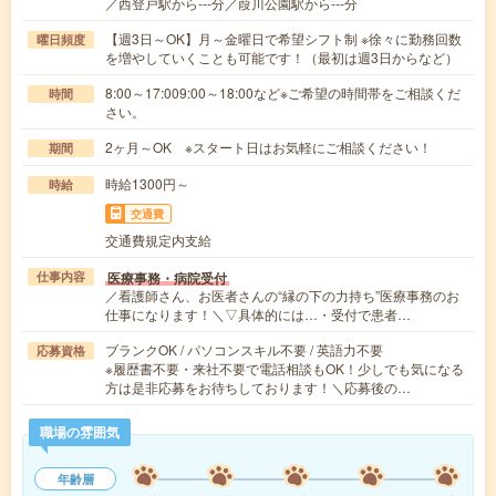
／西登戸駅から---分／葭川公園駅から---分
【週3日～OK】月～金曜日で希望シフト制 ※徐々に勤務回数
曜日頻度
を増やしていくことも可能です！（最初は週3日からなど）
8:00～17:009:00～18:00など※ご希望の時間帯をご相談くだ
時間
さい。
2ヶ月～OK ※スタート日はお気軽にご相談ください！
期間
時給1300円～
時給
交通費
交通費規定内支給
医療事務・病院受付
仕事内容
／看護師さん、お医者さんの“縁の下の力持ち”医療事務のお
仕事になります！＼▽具体的には…・受付で患者…
ブランクOK / パソコンスキル不要 / 英語力不要
応募資格
※履歴書不要・来社不要で電話相談もOK！少しでも気になる
方は是非応募をお待ちしております！＼応募後の…
職場の雰囲気
年齢層