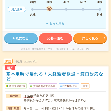
20代
30代
40代
50代
60代
男女比率
女性
男性
もっと見る
気になる!
応募へ進む
詳しく見る
派遣会社
株式会社スタッフサービス（神奈川・千葉・埼玉エリア）
未読
掲載日
2026/08/07
NEW
基本定時で帰れる＊未経験者歓迎＊窓口対応な
ど
職種未経験OK
交通費別途支給あり
WEB登録OK
派遣
千葉市花見川区
千葉県
勤務地
幕張駅から徒歩12分／京成幕張駅から徒歩15分
月～金・土 ※日曜・祝日＋1日がお休みの週休2日制。
曜日頻度