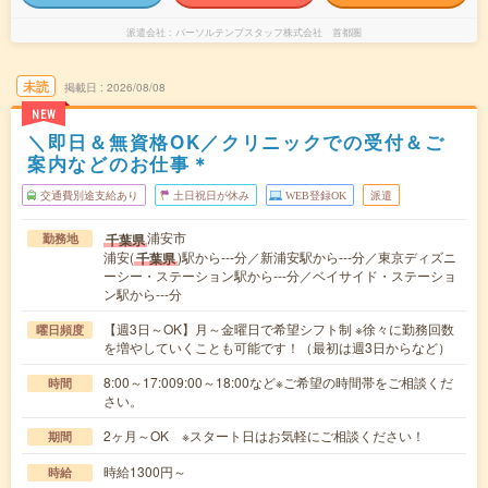
派遣会社
パーソルテンプスタッフ株式会社 首都圏
未読
掲載日
2026/08/08
NEW
＼即日＆無資格OK／クリニックでの受付＆ご
案内などのお仕事＊
交通費別途支給あり
土日祝日が休み
WEB登録OK
派遣
浦安市
千葉県
勤務地
浦安(
)駅から---分／新浦安駅から---分／東京ディズニ
千葉県
ーシー・ステーション駅から---分／ベイサイド・ステーショ
ン駅から---分
【週3日～OK】月～金曜日で希望シフト制 ※徐々に勤務回数
曜日頻度
を増やしていくことも可能です！（最初は週3日からなど）
8:00～17:009:00～18:00など※ご希望の時間帯をご相談くだ
時間
さい。
2ヶ月～OK ※スタート日はお気軽にご相談ください！
期間
時給1300円～
時給