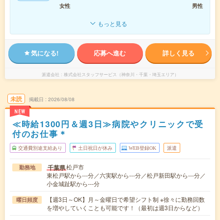
女性
男性
もっと見る
気になる!
応募へ進む
詳しく見る
派遣会社
株式会社スタッフサービス（神奈川・千葉・埼玉エリア）
未読
掲載日
2026/08/08
NEW
≪時給1300円＆週3日≫病院やクリニックで受
付のお仕事＊
交通費別途支給あり
土日祝日が休み
WEB登録OK
派遣
松戸市
千葉県
勤務地
東松戸駅から---分／六実駅から---分／松戸新田駅から---分／
小金城趾駅から---分
【週3日～OK】月～金曜日で希望シフト制 ※徐々に勤務回数
曜日頻度
を増やしていくことも可能です！（最初は週3日からなど）