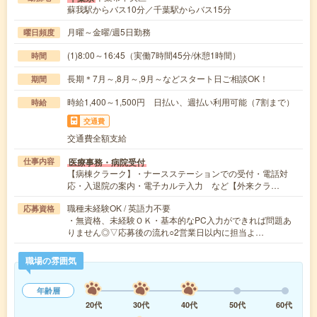
蘇我駅からバス10分／千葉駅からバス15分
月曜～金曜/週5日勤務
曜日頻度
(1)8:00～16:45（実働7時間45分/休憩1時間）
時間
長期＊7月～,8月～,9月～などスタート日ご相談OK！
期間
時給1,400～1,500円 日払い、週払い利用可能（7割まで）
時給
交通費
交通費全額支給
医療事務・病院受付
仕事内容
【病棟クラーク】・ナースステーションでの受付・電話対
応・入退院の案内・電子カルテ入力 など【外来クラ…
職種未経験OK / 英語力不要
応募資格
・無資格、未経験ＯＫ・基本的なPC入力ができれば問題あ
りません◎▽応募後の流れ○2営業日以内に担当よ…
職場の雰囲気
年齢層
20代
30代
40代
50代
60代