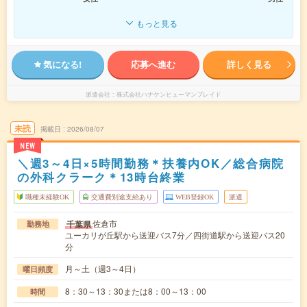
もっと見る
気になる!
応募へ進む
詳しく見る
派遣会社
株式会社ハナケンヒューマンブレイド
未読
掲載日
2026/08/07
NEW
＼週3～4日×5時間勤務＊扶養内OK／総合病院
の外科クラーク＊13時台終業
職種未経験OK
交通費別途支給あり
WEB登録OK
派遣
佐倉市
千葉県
勤務地
ユーカリが丘駅から送迎バス7分／四街道駅から送迎バス20
分
月～土（週3～4日）
曜日頻度
8：30～13：30または8：00～13：00
時間