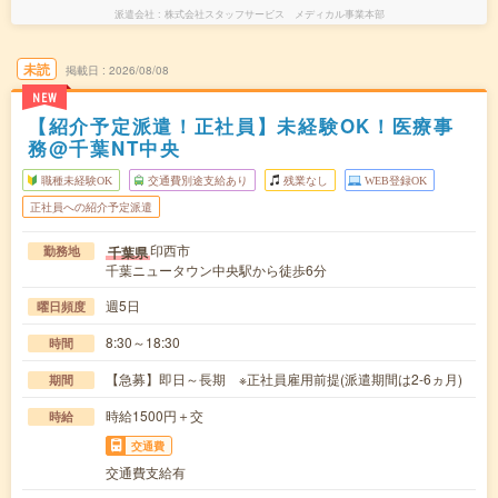
派遣会社
株式会社スタッフサービス メディカル事業本部
未読
掲載日
2026/08/08
NEW
【紹介予定派遣！正社員】未経験OK！医療事
務@千葉NT中央
職種未経験OK
交通費別途支給あり
残業なし
WEB登録OK
正社員への紹介予定派遣
印西市
千葉県
勤務地
千葉ニュータウン中央駅から徒歩6分
週5日
曜日頻度
8:30～18:30
時間
【急募】即日～長期 ※正社員雇用前提(派遣期間は2-6ヵ月)
期間
時給1500円＋交
時給
交通費
交通費支給有