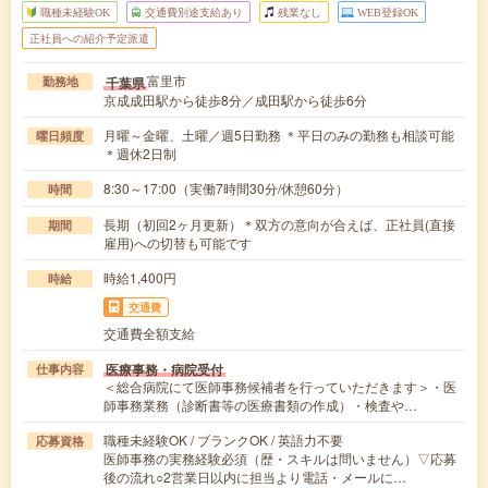
職種未経験OK
交通費別途支給あり
残業なし
WEB登録OK
正社員への紹介予定派遣
富里市
千葉県
勤務地
京成成田駅から徒歩8分／成田駅から徒歩6分
月曜～金曜、土曜／週5日勤務 ＊平日のみの勤務も相談可能
曜日頻度
＊週休2日制
8:30～17:00（実働7時間30分/休憩60分）
時間
長期（初回2ヶ月更新）＊双方の意向が合えば、正社員(直接
期間
雇用)への切替も可能です
時給1,400円
時給
交通費
交通費全額支給
医療事務・病院受付
仕事内容
＜総合病院にて医師事務候補者を行っていただきます＞・医
師事務業務（診断書等の医療書類の作成）・検査や…
職種未経験OK / ブランクOK / 英語力不要
応募資格
医師事務の実務経験必須（歴・スキルは問いません）▽応募
後の流れ○2営業日以内に担当より電話・メールに…