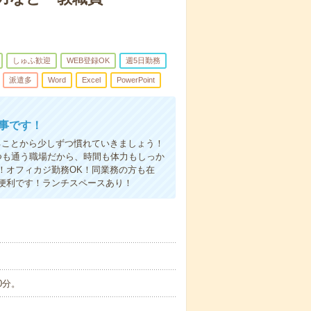
しゅふ歓迎
WEB登録OK
週5日勤務
派遣多
Word
Excel
PowerPoint
仕事です！
ることから少しずつ慣れていきましょう！
つも通う職場だから、時間も体力もしっか
！オフィカジ勤務OK！同業務の方も在
便利です！ランチスペースあり！
0分。