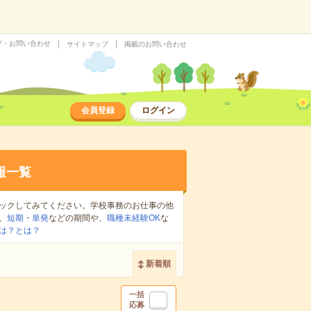
プ・お問い合わせ
サイトマップ
掲載のお問い合わせ
会員登録
ログイン
報一覧
ックしてみてください。学校事務のお仕事の他
、
短期
・
単発
などの期間や、
職種未経験OK
な
は？とは？
新着順
一括
応募