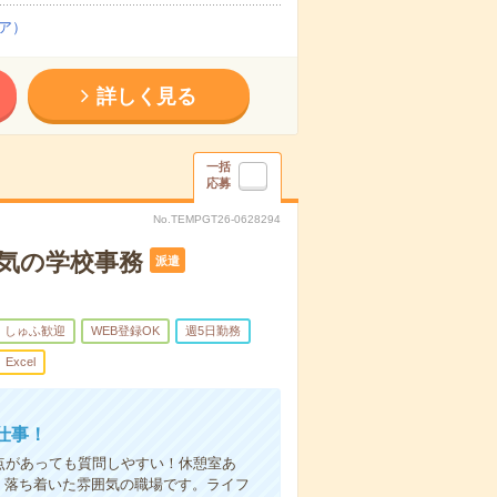
ア）
詳しく見る
一括
応募
No.TEMPGT26-0628294
気の学校事務
派遣
しゅふ歓迎
WEB登録OK
週5日勤務
Excel
仕事！
点があっても質問しやすい！休憩室あ
＊落ち着いた雰囲気の職場です。ライフ