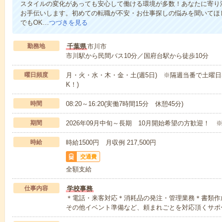
スタイルの変化があっても安心して働ける環境が多数！あなたに寄り
お手伝いします。初めての転職が不安・お仕事探しの悩みを聞いてほ
でもOK…
つづきを見る
勤務地
千葉県
市川市
市川駅から民間バス10分／国府台駅から徒歩10分
曜日頻度
月・火・水・木・金・土(週5日) ※隔週当番で土曜
K！)
時間
08:20～16:20(実働7時間15分 休憩45分)
期間
2026年09月中旬～長期 10月開始希望の方歓迎！ 
時給
時給1500円 月収例 217,500円
交通費
全額支給
仕事内容
学校事務
＊電話・来客対応＊消耗品の発注・管理業務＊書類作
その他イベント準備など、頼まれごとを対応頂くサポ