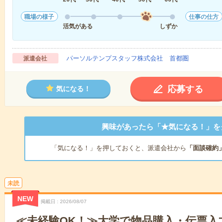
職場の様子
仕事の仕方
活気がある
しずか
パーソルテンプスタッフ株式会社 首都圏
派遣会社
応募する
気になる！
興味があったら「★気になる！」を
「気になる！」を押しておくと、派遣会社から
「面談確約
未読
NEW
掲載日
2026/08/07
≪未経験OK！≫大学で物品購入・伝票入