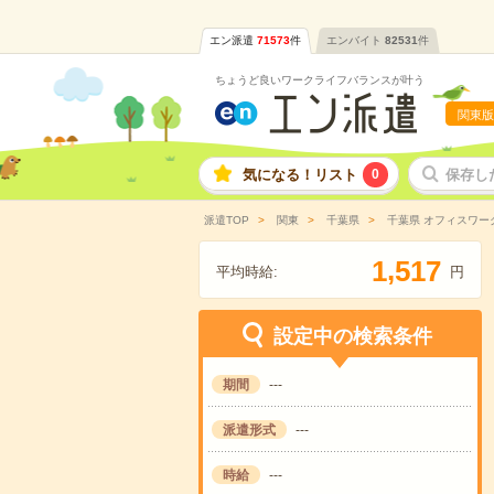
エン派遣
71573
件
エンバイト
82531
件
ちょうど良いワークライフバランスが叶う
関東版
気になる！リスト
0
保存し
派遣TOP
関東
千葉県
千葉県 オフィスワー
,
1
5
1
7
平均時給:
円
設定中の検索条件
期間
---
派遣形式
---
時給
---