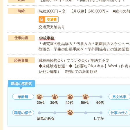
時給
時給1600円＋交 【月収例】248,000円～ ■給
交通費
交通費支給あり
仕事内容
学校事務
＊研究室の物品購入＊伝票入力＊教職員のスケジュー
教職員・学生の出張手続き＊学外関係者との連絡業務
応募資格
職種未経験OK / ブランクOK / 英語力不要
◆未経験者歓迎！◆【必要なOAスキル】Word（作表）・Ex
レゼン編集） #初めての派遣歓迎
職場の雰囲気
年齢層
男女比率
20代
30代
40代
50代
60代
職場の様子
仕事の仕方
活気がある
しずか