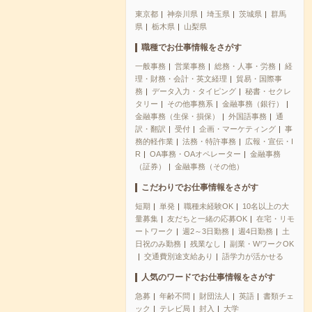
東京都
神奈川県
埼玉県
茨城県
群馬
県
栃木県
山梨県
職種でお仕事情報をさがす
一般事務
営業事務
総務・人事・労務
経
理・財務・会計・英文経理
貿易・国際事
務
データ入力・タイピング
秘書・セクレ
タリー
その他事務系
金融事務（銀行）
金融事務（生保・損保）
外国語事務
通
訳・翻訳
受付
企画・マーケティング
事
務的軽作業
法務・特許事務
広報・宣伝・I
R
OA事務・OAオペレーター
金融事務
（証券）
金融事務（その他）
こだわりでお仕事情報をさがす
短期
単発
職種未経験OK
10名以上の大
量募集
友だちと一緒の応募OK
在宅・リモ
ートワーク
週2～3日勤務
週4日勤務
土
日祝のみ勤務
残業なし
副業・WワークOK
交通費別途支給あり
語学力が活かせる
人気のワードでお仕事情報をさがす
急募
年齢不問
財団法人
英語
書類チェ
ック
テレビ局
封入
大学