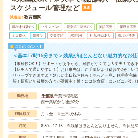
スケジュール管理など
派遣
教育機関
派遣先
職種未経験OK
ブランクOK
既卒第二新卒OK
英語不要
履歴書不要
土日祝休
残業少
交費支給
駅歩5分
社食/補助あり
職場が禁煙
ここがポイント！
＜基本17時15分まで＞残業がほとんどない魅力的なお
【未経験OK！】サポートがあるから、経験がなくても大丈夫！でき
【駅チカで通いやすい！】お仕事先は、西千葉駅より徒歩で2分！い
りセーブできますよ＊嬉しい土日祝お休み！ホっと一息…休憩室完備
籍！幅広い年齢層の方々が活躍中！近くには飲食店・コンビニがあり
勤務地
千葉県
千葉市稲毛区
西千葉駅から徒歩2分
曜日頻度
月～金 ※土日祝休み
時間
8:30～17:15 ※残業はほとんどありません。※休憩6
期間
【急募】即日～長期 ※開始日はご相談可能です！