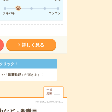
テキパキ
コツコツ
詳しく見る
クリック！
」
や
「応募歓迎」
が届きます！
一括
応募
No.SSKCS2404354310
力など・教職員