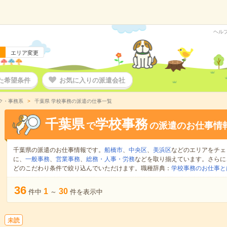
ヘル
エリア変更
た希望条件
お気に入りの派遣会社
ク・事務系
千葉県 学校事務の派遣の仕事一覧
千葉県
学校事務
で
の派遣のお仕事情
千葉県の派遣のお仕事情報です。
船橋市
、
中央区
、
美浜区
などのエリアをチェ
に、
一般事務
、
営業事務
、
総務・人事・労務
などを取り揃えています。さらに
どのこだわり条件で絞り込んでいただけます。職種辞典：
学校事務のお仕事と
36
1
30
件中
～
件を表示中
未読