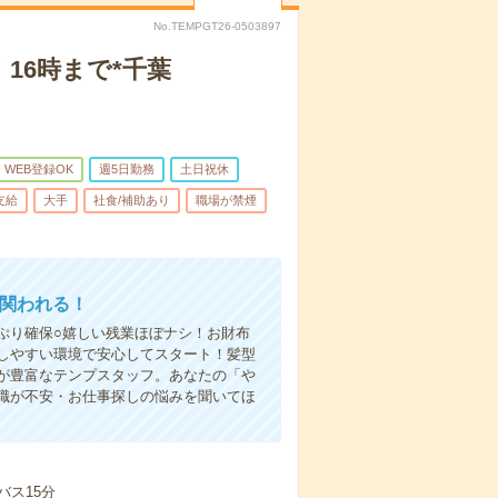
No.TEMPGT26-0503897
16時まで*千葉
WEB登録OK
週5日勤務
土日祝休
支給
大手
社食/補助あり
職場が禁煙
に関われる！
ぷり確保○嬉しい残業ほぼナシ！お財布
しやすい環境で安心してスタート！髪型
が豊富なテンプスタッフ。あなたの「や
職が不安・お仕事探しの悩みを聞いてほ
バス15分