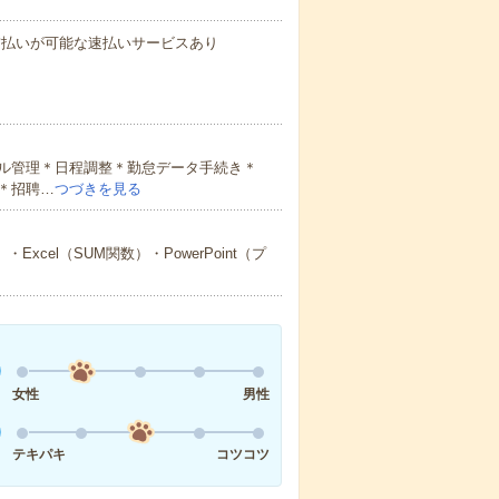
与の前払いが可能な速払いサービスあり
ル管理＊日程調整＊勤怠データ手続き＊
＊招聘…
つづきを見る
cel（SUM関数）・PowerPoint（プ
女性
男性
テキパキ
コツコツ