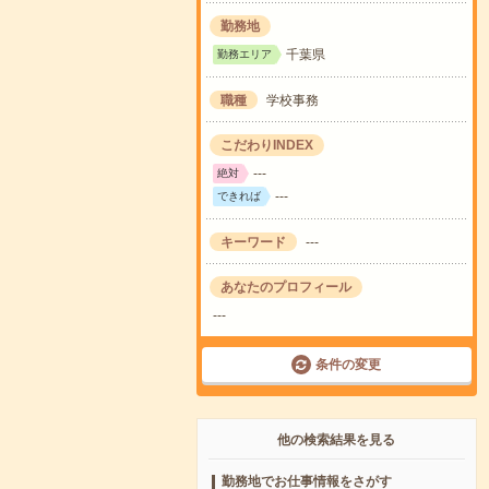
勤務地
千葉県
勤務エリア
職種
学校事務
こだわりINDEX
---
絶対
---
できれば
キーワード
---
あなたのプロフィール
---
条件の変更
他の検索結果を見る
勤務地でお仕事情報をさがす