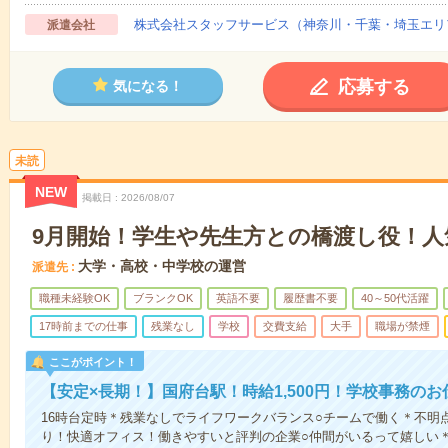
株式会社スタッフサービス（神奈川・千葉・埼玉エリ
派遣会社
応募する
気になる！
未読
NEW
掲載日
2026/08/07
9月開始！学生や先生方との橋渡し役！人
大学・高校・中学校の運営
派遣先
職種未経験OK
ブランクOK
英語不要
履歴書不要
40～50代活躍
17時前までの仕事
残業なし
学校
交費支給
大手
職場が禁煙
ここがポイント！
【安定×長期！】国府台駅！時給1,500円！学校事務のお
16時台定時＊残業なしでライフワークバランス○チームで働く＊不明
り！快適オフィス！働きやすいと評判の企業○仲間がいるって嬉しい