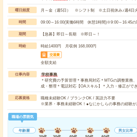
曜日頻度
月～金（週5日） ※シフト制 ※土日祝休み♪週4日
時間
09:00～16:00(実働6時間 休憩1時間)※9:00～16:
期間
【急募】即日～長期 ※即日～！
時給
時給1400円 月収例 168,000円
交通費
全額支給
仕事内容
学校事務
＊研究費の予算管理＊事務局対応＊MTGの調整業務
成・整理＊電話対応【OAスキル】＊入力・修正がで
応募資格
職種未経験OK / ブランクOK / 英語力不要
※業界・事務未経験OK！●なにかしらの事務の経験が
職場の雰囲気
年齢層
男女比率
20代
30代
40代
50代
60代