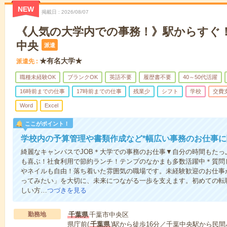
NEW
掲載日
2026/08/07
《人気の大学内での事務！》駅からすぐ！
中央
派遣
★有名大学★
派遣先
職種未経験OK
ブランクOK
英語不要
履歴書不要
40～50代活躍
16時前までの仕事
17時前までの仕事
残業少
シフト
学校
交費
Word
Excel
ここがポイント！
学校内の予算管理や書類作成など*幅広い事務のお仕事
綺麗なキャンパスでJOB＊大学での事務のお仕事▼自分の時間もたっ
も喜ぶ！社食利用で節約ランチ！テンプのなかまも多数活躍中＊質問
やネイルも自由！落ち着いた雰囲気の職場です。未経験歓迎のお仕事
ってみたい」を大切に、未来につながる一歩を支えます。初めての転
しい方…
つづきを見る
勤務地
千葉県
千葉市中央区
県庁前(
千葉県
)駅から徒歩16分／千葉中央駅から民間