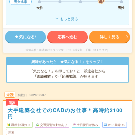
男女比率
女性
男性
もっと見る
気になる!
応募へ進む
詳しく見る
派遣会社
株式会社スタッフサービス（神奈川・千葉・埼玉エリア）
興味があったら「★気になる！」をタップ！
「気になる！」を押しておくと、派遣会社から
「面談確約」
や
「応募歓迎」
が届きます！
未読
掲載日
2026/08/07
NEW
大手建築会社でのCADのお仕事＊高時給2100
円
職種未経験OK
交通費別途支給あり
土日祝日が休み
WEB登録OK
派遣