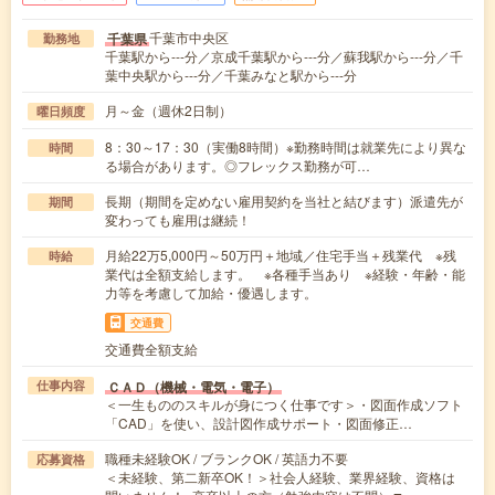
千葉市中央区
千葉県
勤務地
千葉駅から---分／京成千葉駅から---分／蘇我駅から---分／千
葉中央駅から---分／千葉みなと駅から---分
月～金（週休2日制）
曜日頻度
8：30～17：30（実働8時間）※勤務時間は就業先により異な
時間
る場合があります。◎フレックス勤務が可…
長期（期間を定めない雇用契約を当社と結びます）派遣先が
期間
変わっても雇用は継続！
月給22万5,000円～50万円＋地域／住宅手当＋残業代 ※残
時給
業代は全額支給します。 ※各種手当あり ※経験・年齢・能
力等を考慮して加給・優遇します。
交通費
交通費全額支給
ＣＡＤ（機械・電気・電子）
仕事内容
＜一生もののスキルが身につく仕事です＞・図面作成ソフト
「CAD」を使い、設計図作成サポート・図面修正…
職種未経験OK / ブランクOK / 英語力不要
応募資格
＜未経験、第二新卒OK！＞社会人経験、業界経験、資格は