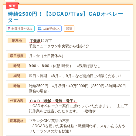
NEW
時給2500円！【3DCAD/Tfas】CADオペレー
ター
土日祝日が休み
WEB登録OK
派遣
印西市
千葉県
勤務地
千葉ニュータウン中央駅から徒歩5分
月～金（土日祝休み）
曜日頻度
9:00～18:00（休憩1時間） ※残業ほぼなし
時間
即日～長期 ※8月～、9月～など開始日ご相談ください！
期間
時給2500円 ※月収例：40万0000円（2500円×8時間×20日
時給
勤務の場合）
ＣＡＤ（機械・電気・電子）
仕事内容
・CADオペレーター案件に携わっていただきます。・主に下
記作業をご担当いただきます。 -建物や…
ブランクOK / 英語力不要
応募資格
・3DCADを用いた実務経験＊職種問わず、スキルある方や
フリーランスの方も歓迎！