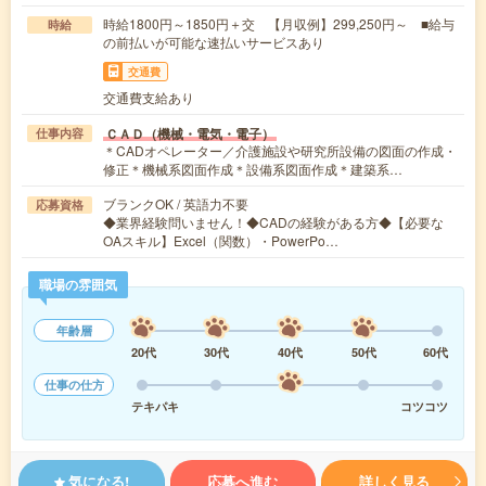
時給1800円～1850円＋交 【月収例】299,250円～ ■給与
時給
の前払いが可能な速払いサービスあり
交通費
交通費支給あり
ＣＡＤ（機械・電気・電子）
仕事内容
＊CADオペレーター／介護施設や研究所設備の図面の作成・
修正＊機械系図面作成＊設備系図面作成＊建築系…
ブランクOK / 英語力不要
応募資格
◆業界経験問いません！◆CADの経験がある方◆【必要な
OAスキル】Excel（関数）・PowerPo…
職場の雰囲気
年齢層
20代
30代
40代
50代
60代
仕事の仕方
テキパキ
コツコツ
気になる!
応募へ進む
詳しく見る