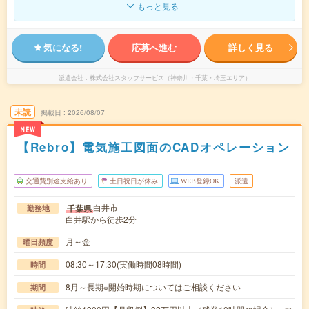
もっと見る
気になる!
応募へ進む
詳しく見る
派遣会社
株式会社スタッフサービス（神奈川・千葉・埼玉エリア）
未読
掲載日
2026/08/07
NEW
【Rebro】電気施工図面のCADオペレーション
交通費別途支給あり
土日祝日が休み
WEB登録OK
派遣
白井市
千葉県
勤務地
白井駅から徒歩2分
月～金
曜日頻度
08:30～17:30(実働時間08時間)
時間
8月～長期※開始時期についてはご相談ください
期間