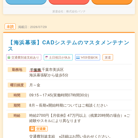
派遣会社
株式会社パソナ
未読
掲載日
2026/07/29
【海浜幕張】CADシステムのマスタメンテナン
ス
交通費別途支給あり
土日祝日が休み
WEB登録OK
派遣
千葉市美浜区
千葉県
勤務地
海浜幕張駅から徒歩5分
月～金
曜日頻度
09:15～17:45(実働時間07時間30分)
時間
8月～長期※開始時期についてはご相談ください
期間
時給2700円【月収例】47万円以上（残業20時間の場合）※ご
時給
経験やスキルにより異なります
交通費
交通費別途支給 ※詳細はお問い合わせください。