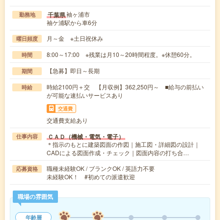
袖ヶ浦市
千葉県
勤務地
袖ケ浦駅から車6分
月～金 ※土日祝休み
曜日頻度
8:00～17:00 ※残業は月10～20時間程度。※休憩60分。
時間
【急募】即日～長期
期間
時給2100円＋交 【月収例】362,250円～ ■給与の前払い
時給
が可能な速払いサービスあり
交通費
交通費支給あり
ＣＡＤ（機械・電気・電子）
仕事内容
＊指示のもとに建築図面の作図｜施工図・詳細図の設計｜
CADによる図面作成・チェック｜図面内容の打ち合…
職種未経験OK / ブランクOK / 英語力不要
応募資格
未経験OK！ #初めての派遣歓迎
職場の雰囲気
年齢層