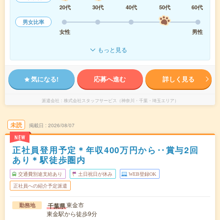
20代
30代
40代
50代
60代
男女比率
女性
男性
もっと見る
気になる!
応募へ進む
詳しく見る
派遣会社
株式会社スタッフサービス（神奈川・千葉・埼玉エリア）
未読
掲載日
2026/08/07
NEW
正社員登用予定＊年収400万円から‥賞与2回
あり＊駅徒歩圏内
交通費別途支給あり
土日祝日が休み
WEB登録OK
正社員への紹介予定派遣
東金市
千葉県
勤務地
東金駅から徒歩9分