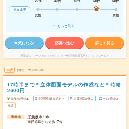
20代
30代
40代
50代
60代
男女比率
女性
男性
もっと見る
気になる!
応募へ進む
詳しく見る
派遣会社
パーソルクロステクノロジー株式会社機電系エンジニアサービス
未読
掲載日
2026/08/05
17時半まで＊立体図面モデルの作成など＊時給
2600円
職種未経験OK
交通費別途支給あり
土日祝日が休み
WEB登録OK
派遣
市川市
千葉県
勤務地
南行徳駅から徒歩17分