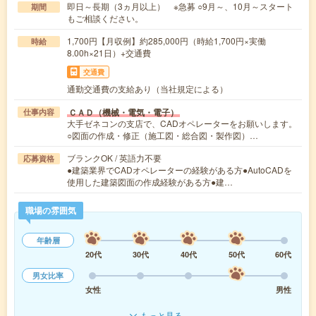
即日～長期（3ヵ月以上） ※急募 ○9月～、10月～スタート
期間
もご相談ください。
1,700円【月収例】約285,000円（時給1,700円×実働
時給
8.00h×21日）+交通費
交通費
通勤交通費の支給あり（当社規定による）
ＣＡＤ（機械・電気・電子）
仕事内容
大手ゼネコンの支店で、CADオペレーターをお願いします。
○図面の作成・修正（施工図・総合図・製作図）…
ブランクOK / 英語力不要
応募資格
●建築業界でCADオペレーターの経験がある方●AutoCADを
使用した建築図面の作成経験がある方●建…
職場の雰囲気
年齢層
20代
30代
40代
50代
60代
男女比率
女性
男性
もっと見る