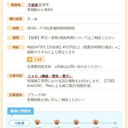
富津市
千葉県
勤務地
青堀駅から車8分
月～金
曜日頻度
08:00～17:00(実働時間08時間)
時間
【急募】即日～長期※開始時期についてはご相談ください
期間
時給2475円【月収例】45万円以上（残業20時間の場合）※ご
時給
経験やスキルにより異なります
交通費
交通費別途支給 ※詳細はお問い合わせください。
ＣＡＤ（機械・電気・電子）
仕事内容
現場施工管理における設計補助をお任せします。【工程】
AutoCAD、Tfasによる施工図/計画図作成…
ブランクOK
応募資格
実務経験が浅い方もご相談ください！
職場の雰囲気
年齢層