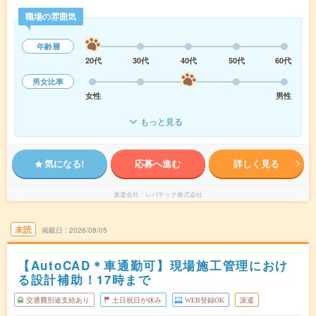
職場の雰囲気
年齢層
20代
30代
40代
50代
60代
男女比率
女性
男性
もっと見る
気になる!
応募へ進む
詳しく見る
派遣会社
レバテック株式会社
未読
掲載日
2026/08/05
【AutoCAD＊車通勤可】現場施工管理におけ
る設計補助！17時まで
交通費別途支給あり
土日祝日が休み
WEB登録OK
派遣