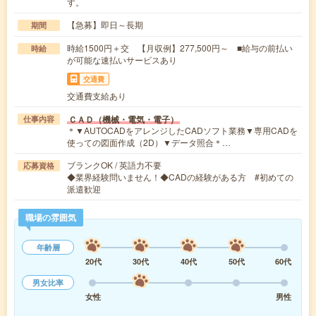
す。
【急募】即日～長期
期間
時給1500円＋交 【月収例】277,500円～ ■給与の前払い
時給
が可能な速払いサービスあり
交通費
交通費支給あり
ＣＡＤ（機械・電気・電子）
仕事内容
＊▼AUTOCADをアレンジしたCADソフト業務▼専用CADを
使っての図面作成（2D）▼データ照合＊…
ブランクOK / 英語力不要
応募資格
◆業界経験問いません！◆CADの経験がある方 #初めての
派遣歓迎
職場の雰囲気
年齢層
20代
30代
40代
50代
60代
男女比率
女性
男性