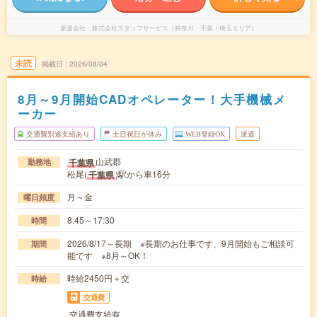
派遣会社
株式会社スタッフサービス（神奈川・千葉・埼玉エリア）
未読
掲載日
2026/08/04
8月～9月開始CADオペレーター！大手機械メ
ーカー
交通費別途支給あり
土日祝日が休み
WEB登録OK
派遣
山武郡
千葉県
勤務地
松尾(
)駅から車16分
千葉県
月～金
曜日頻度
8:45～17:30
時間
2026/8/17～長期 ※長期のお仕事です、9月開始もご相談可
期間
能です ※8月～OK！
時給2450円＋交
時給
交通費
交通費支給有