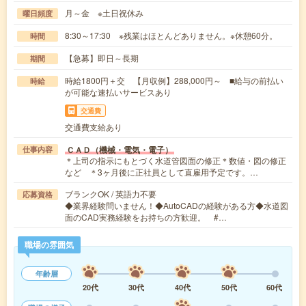
月～金 ※土日祝休み
曜日頻度
8:30～17:30 ※残業はほとんどありません。※休憩60分。
時間
【急募】即日～長期
期間
時給1800円＋交 【月収例】288,000円～ ■給与の前払い
時給
が可能な速払いサービスあり
交通費
交通費支給あり
ＣＡＤ（機械・電気・電子）
仕事内容
＊上司の指示にもとづく水道管図面の修正＊数値・図の修正
など ＊3ヶ月後に正社員として直雇用予定です。…
ブランクOK / 英語力不要
応募資格
◆業界経験問いません！◆AutoCADの経験がある方◆水道図
面のCAD実務経験をお持ちの方歓迎。 #…
職場の雰囲気
年齢層
20代
30代
40代
50代
60代