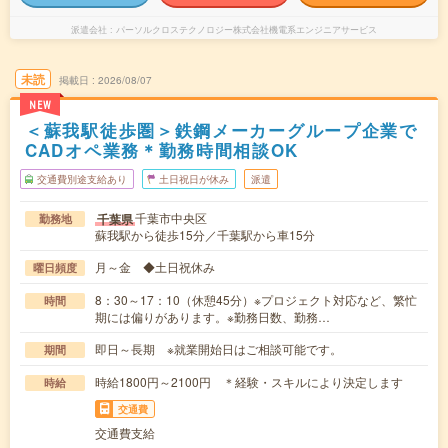
派遣会社
パーソルクロステクノロジー株式会社機電系エンジニアサービス
未読
掲載日
2026/08/07
NEW
＜蘇我駅徒歩圏＞鉄鋼メーカーグループ企業で
CADオペ業務＊勤務時間相談OK
交通費別途支給あり
土日祝日が休み
派遣
千葉市中央区
千葉県
勤務地
蘇我駅から徒歩15分／千葉駅から車15分
月～金 ◆土日祝休み
曜日頻度
8：30～17：10（休憩45分）※プロジェクト対応など、繁忙
時間
期には偏りがあります。※勤務日数、勤務…
即日～長期 ※就業開始日はご相談可能です。
期間
時給1800円～2100円 ＊経験・スキルにより決定します
時給
交通費
交通費支給