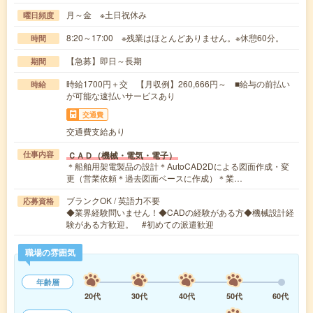
月～金 ※土日祝休み
曜日頻度
8:20～17:00 ※残業はほとんどありません。※休憩60分。
時間
【急募】即日～長期
期間
時給1700円＋交 【月収例】260,666円～ ■給与の前払い
時給
が可能な速払いサービスあり
交通費
交通費支給あり
ＣＡＤ（機械・電気・電子）
仕事内容
＊船舶用架電製品の設計＊AutoCAD2Dによる図面作成・変
更（営業依頼＊過去図面ベースに作成）＊業…
ブランクOK / 英語力不要
応募資格
◆業界経験問いません！◆CADの経験がある方◆機械設計経
験がある方歓迎。 #初めての派遣歓迎
職場の雰囲気
年齢層
20代
30代
40代
50代
60代