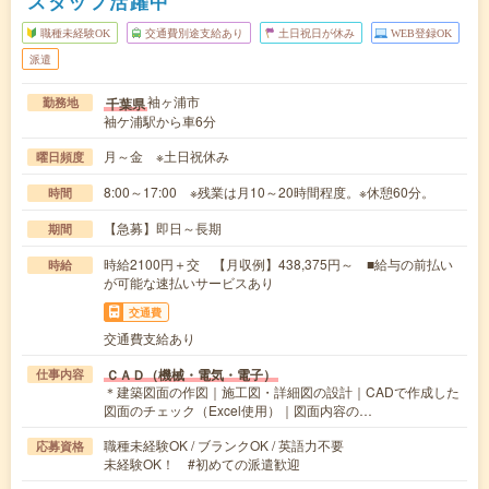
スタッフ活躍中
職種未経験OK
交通費別途支給あり
土日祝日が休み
WEB登録OK
派遣
袖ヶ浦市
千葉県
勤務地
袖ケ浦駅から車6分
月～金 ※土日祝休み
曜日頻度
8:00～17:00 ※残業は月10～20時間程度。※休憩60分。
時間
【急募】即日～長期
期間
時給2100円＋交 【月収例】438,375円～ ■給与の前払い
時給
が可能な速払いサービスあり
交通費
交通費支給あり
ＣＡＤ（機械・電気・電子）
仕事内容
＊建築図面の作図｜施工図・詳細図の設計｜CADで作成した
図面のチェック（Excel使用）｜図面内容の…
職種未経験OK / ブランクOK / 英語力不要
応募資格
未経験OK！ #初めての派遣歓迎