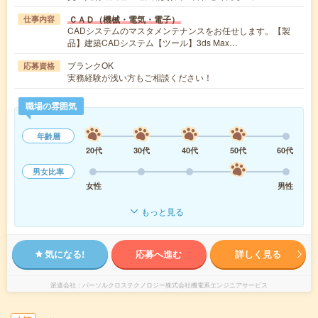
ＣＡＤ（機械・電気・電子）
仕事内容
CADシステムのマスタメンテナンスをお任せします。【製
品】建築CADシステム【ツール】3ds Max…
ブランクOK
応募資格
実務経験が浅い方もご相談ください！
職場の雰囲気
年齢層
20代
30代
40代
50代
60代
男女比率
女性
男性
もっと見る
気になる!
応募へ進む
詳しく見る
派遣会社
パーソルクロステクノロジー株式会社機電系エンジニアサービス