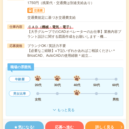
1750円（残業代・交通費は別途支給あり）
交通費
交通費規定に基づき交通費支給
ＣＡＤ（機械・電気・電子）
仕事内容
【大手グループでのCADオペレーターのお仕事】業務内容プ
ラント設計に関する図面作成をお願いします・機…
ブランクOK / 英語力不要
応募資格
【必要なご経験】※下記いずれかあればご相談ください＊
BricsCAD、AutoCADの使用経験＊組立…
職場の雰囲気
年齢層
20代
30代
40代
50代
60代
男女比率
女性
男性
もっと見る
気になる!
応募へ進む
詳しく見る