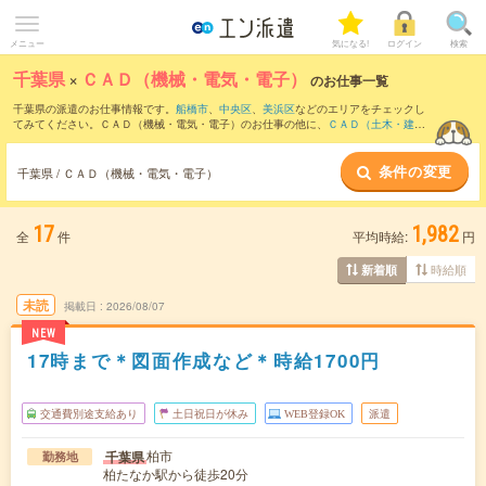
メニュー
気になる!
ログイン
検索
千葉県
×
ＣＡＤ（機械・電気・電子）
のお仕事一覧
千葉県の派遣のお仕事情報です。
船橋市
、
中央区
、
美浜区
などのエリアをチェックし
てみてください。ＣＡＤ（機械・電気・電子）のお仕事の他に、
ＣＡＤ（土木・建
築・設備）
、
設計（機械・電気・電子）
、
その他技術系
などを取り揃えています。さ
らに、
短期
・
単発
などの期間や、
職種未経験OK
などのこだわり条件で絞り込んでいた
条件の変更
だけます。職種辞典：
ＣＡＤ（機械・電気・電子）のお仕事とは？とは？
千葉県 / ＣＡＤ（機械・電気・電子）
17
1,982
全
件
平均時給:
円
時給順
新着順
未読
掲載日
2026/08/07
NEW
17時まで＊図面作成など＊時給1700円
交通費別途支給あり
土日祝日が休み
WEB登録OK
派遣
柏市
千葉県
勤務地
柏たなか駅から徒歩20分