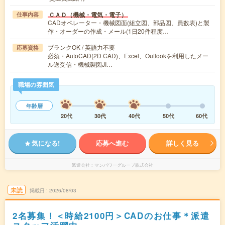
ＣＡＤ（機械・電気・電子）
仕事内容
CADオペレーター・機械図面(組立図、部品図、員数表)と製
作・オーダーの作成・メール(1日20件程度…
ブランクOK / 英語力不要
応募資格
必須・AutoCAD(2D CAD)、Excel、Outlookを利用したメー
ル送受信・機械製図JI…
職場の雰囲気
年齢層
20代
30代
40代
50代
60代
気になる!
応募へ進む
詳しく見る
派遣会社
マンパワーグループ株式会社
未読
掲載日
2026/08/03
2名募集！＜時給2100円＞CADのお仕事＊派遣