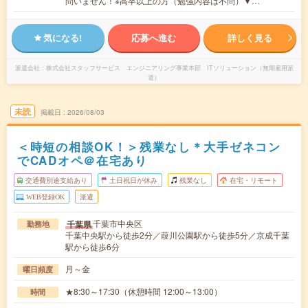
問いません！※高卒以上の方（勉強内容は不問）▼…
気になる!
応募へ進む
詳しく見る
派遣会社
株式会社スタッフサービス エンジニアリング事業本部 ITソリューション（無期雇用派
遣）
未読
掲載日
2026/08/03
＜時短の相談OK！＞残業なし＊大手ゼネコン
でCADオペ＠在宅あり
交通費別途支給あり
土日祝日が休み
残業なし
在宅・リモート
WEB登録OK
派遣
千葉市中央区
千葉県
勤務地
千葉中央駅から徒歩2分／葭川公園駅から徒歩5分／京成千葉
駅から徒歩6分
月～金
曜日頻度
★8:30～17:30（休憩時間 12:00～13:00）
時間