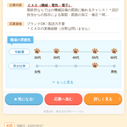
ＣＡＤ（機械・電気・電子）
仕事内容
製鉄所ならではの機械設備の図面に触れるチャンス！＊設計
担当からの指示による製図・図面の加工・修正＊関…
ブランクOK / 英語力不要
応募資格
＊ＣＡＤの実務経験（分野は問いません）
職場の雰囲気
年齢層
20代
30代
40代
50代
60代
男女比率
女性
男性
もっと見る
気になる!
応募へ進む
詳しく見る
派遣会社
株式会社JFEパーソネル
未読
掲載日
2026/08/07