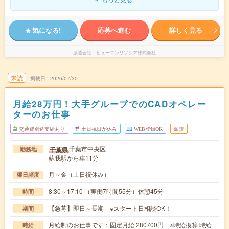
気になる!
応募へ進む
詳しく見る
派遣会社
ヒューマンリソシア株式会社
未読
掲載日
2026/07/30
月給28万円！大手グループでのCADオペレー
ターのお仕事
交通費別途支給あり
土日祝日が休み
WEB登録OK
派遣
千葉市中央区
千葉県
勤務地
蘇我駅から車11分
月～金（土日祝休み）
曜日頻度
8:30～17:10 （実働7時間55分）休憩45分
時間
【急募】即日～長期 ※スタート日相談OK！
期間
月給制のお仕事です：固定月給 280700円 ※時給換算 時給
時給