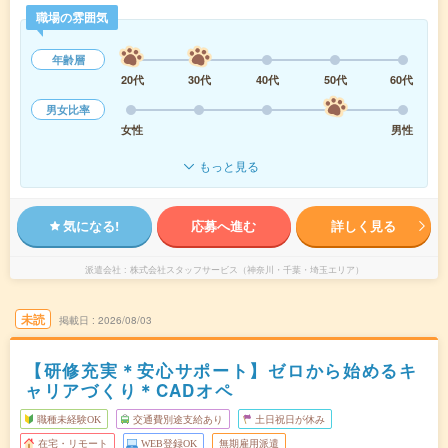
職場の雰囲気
年齢層
20代
30代
40代
50代
60代
男女比率
女性
男性
もっと見る
気になる!
応募へ進む
詳しく見る
派遣会社
株式会社スタッフサービス（神奈川・千葉・埼玉エリア）
未読
掲載日
2026/08/03
【研修充実＊安心サポート】ゼロから始めるキ
ャリアづくり＊CADオペ
職種未経験OK
交通費別途支給あり
土日祝日が休み
在宅・リモート
WEB登録OK
無期雇用派遣