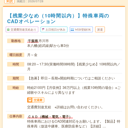
未読
掲載日
2026/07/28
【残業少なめ（10時間以内）】特殊車両の
CADオペレーション
交通費別途支給あり
土日祝日が休み
WEB登録OK
派遣
市川市
千葉県
勤務地
本八幡(総武線)駅から車3分
月～金
曜日頻度
08:20～17:30(実働時間08時間)【残業少なめ】10時間以内／
時間
月
【急募】即日～長期※開始時期についてはご相談ください
期間
時給2100円【月収例】36万円以上（残業10時間の場合）※ご
時給
経験やスキルにより異なります
交通費
交通費別途支給 ※詳細はお問い合わせください。
ＣＡＤ（機械・電気・電子）
仕事内容
特殊車両におけるCAD関連対応をお願いします。【製品】特
殊車両（放送中継車、医療防疫車など）【詳細】…