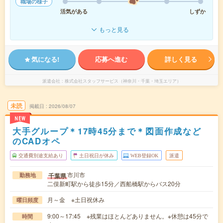
職場の様子
活気がある
しずか
もっと見る
気になる!
応募へ進む
詳しく見る
派遣会社
株式会社スタッフサービス（神奈川・千葉・埼玉エリア）
未読
掲載日
2026/08/07
NEW
大手グループ＊17時45分まで＊図面作成など
のCADオペ
交通費別途支給あり
土日祝日が休み
WEB登録OK
派遣
市川市
千葉県
勤務地
二俣新町駅から徒歩15分／西船橋駅からバス20分
月～金 ※土日祝休み
曜日頻度
9:00～17:45 ※残業はほとんどありません。※休憩は45分で
時間