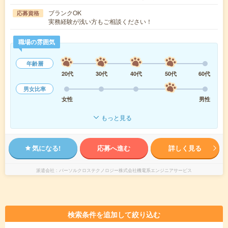
ブランクOK
応募資格
実務経験が浅い方もご相談ください！
職場の雰囲気
年齢層
20代
30代
40代
50代
60代
男女比率
女性
男性
もっと見る
気になる!
応募へ進む
詳しく見る
派遣会社
パーソルクロステクノロジー株式会社機電系エンジニアサービス
検索条件を追加して絞り込む