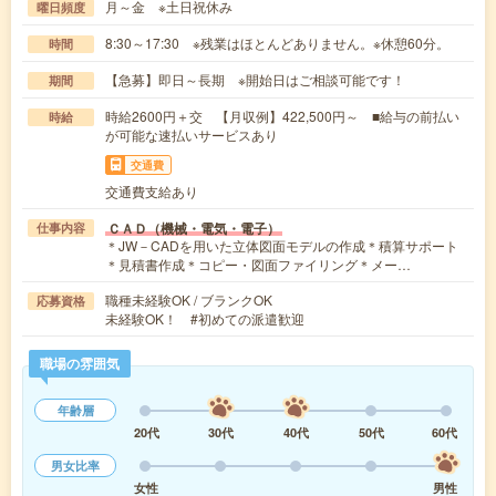
月～金 ※土日祝休み
曜日頻度
8:30～17:30 ※残業はほとんどありません。※休憩60分。
時間
【急募】即日～長期 ※開始日はご相談可能です！
期間
時給2600円＋交 【月収例】422,500円～ ■給与の前払い
時給
が可能な速払いサービスあり
交通費
交通費支給あり
ＣＡＤ（機械・電気・電子）
仕事内容
＊JW－CADを用いた立体図面モデルの作成＊積算サポート
＊見積書作成＊コピー・図面ファイリング＊メー…
職種未経験OK / ブランクOK
応募資格
未経験OK！ #初めての派遣歓迎
職場の雰囲気
年齢層
20代
30代
40代
50代
60代
男女比率
女性
男性