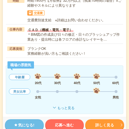
時給1900円【月収例】32万円以上（残業10時間の場合）※ご
時給
経験やスキルにより異なります
交通費
交通費別途支給 ※詳細はお問い合わせください。
ＣＡＤ（機械・電気・電子）
仕事内容
＊BIM図の作成及び日々の修正・日々のブラッシュアップ作
業あり・提出時には各フロアの余計なレイヤーを…
ブランクOK
応募資格
実務経験が浅い方もご相談ください！
職場の雰囲気
年齢層
20代
30代
40代
50代
60代
男女比率
女性
男性
もっと見る
気になる!
応募へ進む
詳しく見る