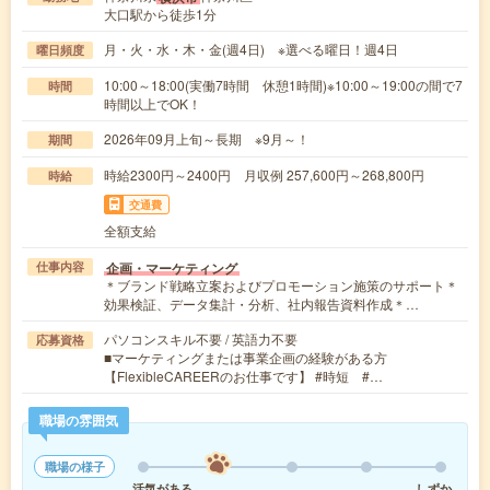
大口駅から徒歩1分
月・火・水・木・金(週4日) ※選べる曜日！週4日
曜日頻度
10:00～18:00(実働7時間 休憩1時間)※10:00～19:00の間で7
時間
時間以上でOK！
2026年09月上旬～長期 ※9月～！
期間
時給2300円～2400円 月収例 257,600円～268,800円
時給
交通費
全額支給
企画・マーケティング
仕事内容
＊ブランド戦略立案およびプロモーション施策のサポート＊
効果検証、データ集計・分析、社内報告資料作成＊…
パソコンスキル不要 / 英語力不要
応募資格
■マーケティングまたは事業企画の経験がある方
【FlexibleCAREERのお仕事です】 #時短 #…
職場の雰囲気
職場の様子
活気がある
しずか