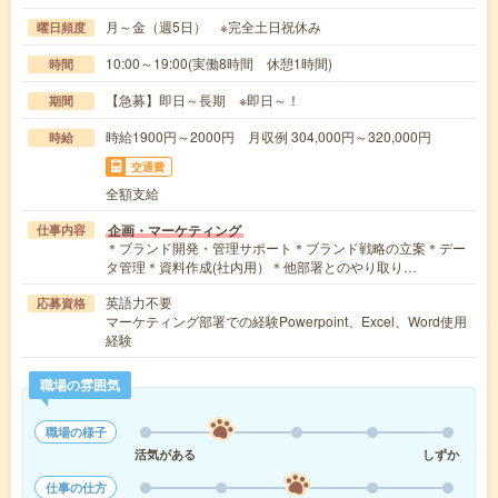
月～金（週5日） ※完全土日祝休み
曜日頻度
10:00～19:00(実働8時間 休憩1時間)
時間
【急募】即日～長期 ※即日～！
期間
時給1900円～2000円 月収例 304,000円～320,000円
時給
交通費
全額支給
企画・マーケティング
仕事内容
＊ブランド開発・管理サポート＊ブランド戦略の立案＊デー
タ管理＊資料作成(社内用）＊他部署とのやり取り…
英語力不要
応募資格
マーケティング部署での経験Powerpoint、Excel、Word使用
経験
職場の雰囲気
職場の様子
活気がある
しずか
仕事の仕方