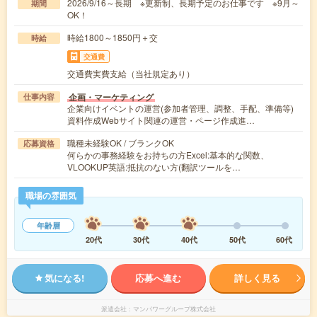
2026/9/16～長期 ※更新制、長期予定のお仕事です ※9月～
期間
OK！
時給1800～1850円＋交
時給
交通費
交通費実費支給（当社規定あり）
企画・マーケティング
仕事内容
企業向けイベントの運営(参加者管理、調整、手配、準備等)
資料作成Webサイト関連の運営・ページ作成進…
職種未経験OK / ブランクOK
応募資格
何らかの事務経験をお持ちの方Excel:基本的な関数、
VLOOKUP英語:抵抗のない方(翻訳ツールを…
職場の雰囲気
年齢層
20代
30代
40代
50代
60代
気になる!
応募へ進む
詳しく見る
派遣会社
マンパワーグループ株式会社