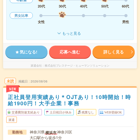
20代
30代
40代
50代
60代
男女比率
女性
男性
もっと見る
気になる!
応募へ進む
詳しく見る
派遣会社
株式会社プレステージ・ヒューマンソリューション
未読
掲載日
2026/08/06
NEW
正社員登用実績あり＊OJTあり！10時開始！時
給1900円！大手企業！事務
交通費別途支給あり
土日祝日が休み
残業なし
WEB登録OK
派遣
神奈川県
神奈川区
横浜市
勤務地
大口駅から徒歩1分