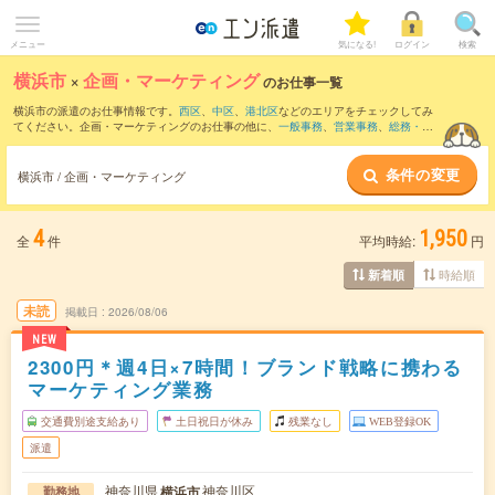
メニュー
気になる!
ログイン
検索
横浜市
×
企画・マーケティング
のお仕事一覧
横浜市の派遣のお仕事情報です。
西区
、
中区
、
港北区
などのエリアをチェックしてみ
てください。企画・マーケティングのお仕事の他に、
一般事務
、
営業事務
、
総務・人
事・労務
などを取り揃えています。さらに、
短期
・
単発
などの期間や、
職種未経験OK
などのこだわり条件で絞り込んでいただけます。職種辞典：
企画・マーケティングの
条件の変更
お仕事とは？とは？
横浜市 / 企画・マーケティング
4
1,950
全
件
平均時給:
円
時給順
新着順
未読
掲載日
2026/08/06
NEW
2300円＊週4日×7時間！ブランド戦略に携わる
マーケティング業務
交通費別途支給あり
土日祝日が休み
残業なし
WEB登録OK
派遣
神奈川県
神奈川区
横浜市
勤務地