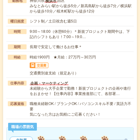
神奈川県
西区
横浜市
勤務地
みなとみらい駅から徒歩5分／新高島駅から徒歩7分／横浜駅
から徒歩10分／桜木町駅から徒歩12分
シフト制／土日祝含む週5日
曜日頻度
9:00～18:00（休憩60分）＊新規プロジェクト期間中は、下
時間
記のシフトもあり！7:00～19:0…
長期で安定して働けるお仕事＊
期間
時給1900円 ★月給：27万円～30万円
時給
交通費
交通費別途支給（規定あり）
企画・マーケティング
仕事内容
未経験から大手企業で勤務！新規プロジェクトの企画や進行
をおまかせ！【仕事内容】事業推進部にて、各部署…
職種未経験OK / ブランクOK / パソコンスキル不要 / 英語力不
応募資格
要
気になった方はお気軽にご応募ください！
職場の雰囲気
年齢層