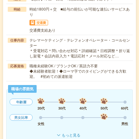
時給1800円＋交 ■給与の前払いが可能な速払いサービスあ
時給
り
交通費
交通費支給あり
テレマーケティング・テレフォンオペレーター・コールセン
仕事内容
ター
＊受電対応＊問い合わせ対応＊詳細確認＊日程調整＊折り返
し架電＊会話内容入力＊電話応対＊メール対応など…
職種未経験OK / ブランクOK / 英語力不要
応募資格
◆未経験者歓迎！◆ローマ字でのタイピングができる方歓
迎。 #初めての派遣歓迎
職場の雰囲気
年齢層
20代
30代
40代
50代
60代
男女比率
女性
男性
もっと見る