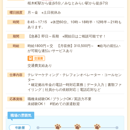
桜木町駅から徒歩5分／みなとみらい駅から徒歩7分
月～金 ※土日祝休み
曜日頻度
8:45～17:15 ※休憩60分。10時～18時半・12時半～21時も
時間
あります。
【急募】即日～長期 ※開始日はご相談可能です！
期間
時給1800円＋交 【月収例】310,500円～ ■給与の前払い
時給
が可能な速払いサービスあり
交通費
交通費支給あり
テレマーケティング・テレフォンオペレーター・コールセン
仕事内容
ター
＊確定拠出年金の電話一時対応業務｜データ入力｜書類ファ
イリング｜社員からの依頼対応｜電話応対など
職種未経験OK / ブランクOK / 英語力不要
応募資格
未経験OK！ #初めての派遣歓迎
職場の雰囲気
年齢層