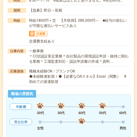
時間
【急募】即日～長期
期間
時給1800円＋交 【月収例】285,000円～ ■給与の前払い
時給
が可能な速払いサービスあり
交通費
交通費支給あり
一般事務
仕事内容
＊CO2認証算定業務＊自社製品の環境認証申請・維持に関わ
る業務＊工場監査対応・認証申請書の作成＊資料…
職種未経験OK / ブランクOK
応募資格
◆未経験者歓迎！◆【必要なOAスキル】Excel（関数） #
初めての派遣歓迎
職場の雰囲気
年齢層
20代
30代
40代
50代
60代
男女比率
女性
男性