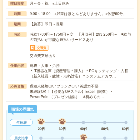
月～金・祝 ※土日休み
曜日頻度
9:00～18:00 ※残業はほとんどありません。※休憩60分。
時間
【急募】即日～長期
期間
時給1700円～1750円＋交 【月収例】293,250円～ ■給与
時給
の前払いが可能な速払いサービスあり
交通費
交通費支給あり
総務・人事・労務
仕事内容
＊IT機器在庫（資産管理＊購入）＊PCキッティング・入替
（新入社員・故障・老朽対応）＊システムアカウ…
職種未経験OK / ブランクOK / 英語力不要
応募資格
未経験OK！【必要なOAスキル】Excel（関数）・
PowerPoint（プレゼン編集） #初めての…
職場の雰囲気
年齢層
20代
30代
40代
50代
60代
男女比率