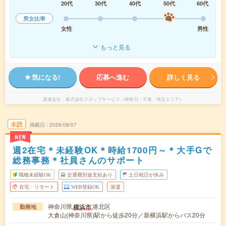
20代
30代
40代
50代
60代
男女比率
女性
男性
もっと見る
気になる!
応募へ進む
詳しく見る
派遣会社
株式会社スタッフサービス（神奈川・千葉・埼玉エリア）
未読
掲載日
2026/08/07
NEW
週2在宅＊未経験OK＊時給1700円～＊大手Gで
総務事務＊社員さんのサポート
職種未経験OK
交通費別途支給あり
土日祝日が休み
在宅・リモート
WEB登録OK
派遣
神奈川県
港北区
横浜市
勤務地
大倉山(神奈川県)駅から徒歩20分／新横浜駅からバス20分