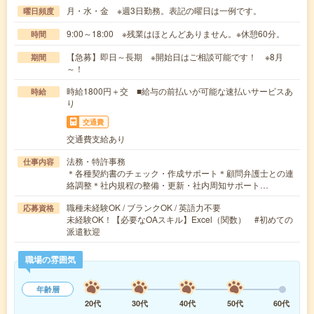
月・水・金 ※週3日勤務。表記の曜日は一例です。
曜日頻度
9:00～18:00 ※残業はほとんどありません。※休憩60分。
時間
【急募】即日～長期 ※開始日はご相談可能です！ ※8月
期間
～！
時給1800円＋交 ■給与の前払いが可能な速払いサービスあ
時給
り
交通費
交通費支給あり
法務・特許事務
仕事内容
＊各種契約書のチェック・作成サポート＊顧問弁護士との連
絡調整＊社内規程の整備・更新・社内周知サポート…
職種未経験OK / ブランクOK / 英語力不要
応募資格
未経験OK！【必要なOAスキル】Excel（関数） #初めての
派遣歓迎
職場の雰囲気
年齢層
20代
30代
40代
50代
60代