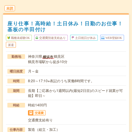
未読
座り仕事！高時給！土日休み！日勤のお仕事！
基板の半田付け
職種未経験OK
交通費別途支給あり
土日祝日が休み
WEB登録OK
派遣
神奈川県
鶴見区
横浜市
勤務地
鶴見市場駅から徒歩10分
月～金
曜日頻度
8:20～17:10※表記のうち実働8時間です。
時間
長期【ご応募から1週間以内(最短2日目)のスピード就業が可
期間
能】即日～
時給1400円
時給
交通費
交通費支給有り
製造（組立・加工）
仕事内容