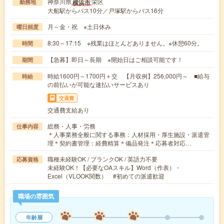
神奈川県
栄区
横浜市
勤務地
大船駅からバス10分／戸塚駅からバス16分
月～金・祝 ※土日休み
曜日頻度
8:30～17:15 ※残業はほとんどありません。※休憩60分。
時間
【急募】即日～長期 ※開始日はご相談可能です！
期間
時給1600円～1700円＋交 【月収例】256,000円～ ■給与
時給
の前払いが可能な速払いサービスあり
交通費
交通費支給あり
総務・人事・労務
仕事内容
＊人事業務全般に関する事務：人材採用・厚生施設・派遣管
理＊契約書管理：経費精算＊備品発注＊応募者対応…
職種未経験OK / ブランクOK / 英語力不要
応募資格
未経験OK！【必要なOAスキル】Word（作表）・
Excel（VLOOK関数） #初めての派遣歓迎
職場の雰囲気
年齢層