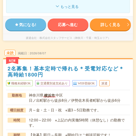
もっと見る
気になる!
応募へ進む
詳しく見る
派遣会社
株式会社スタッフサービス（神奈川・千葉・埼玉エリア）
未読
掲載日
2026/08/07
NEW
2名募集！基本定時で帰れる＊受電対応など＊
高時給1800円
職種未経験OK
交通費別途支給あり
WEB登録OK
派遣
神奈川県
中区
横浜市
勤務地
日ノ出町駅から徒歩8分／伊勢佐木長者町駅から徒歩6分
月～金・土・日・祝 ※週3～5日勤務です。
曜日頻度
12:00～22:00 ※上記の内実働5時間（休憩なし）の勤務で
時間
す。
【急募】即日～長期 ※開始日はご相談可能です！
期間