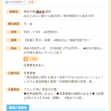
WEB登録OK
派遣
神奈川県
西区
横浜市
勤務地
みなとみらい駅から徒歩2分／桜木町駅から徒歩12分
月～金
曜日頻度
9:00～17:40 ※休憩60分。
時間
【急募】即日～長期 ※開始日はご相談可能です！
期間
時給1650円＋交 【月収例】270,875円～ ■給与の前払い
時給
が可能な速払いサービスあり
交通費
交通費支給あり
営業事務
仕事内容
＊受託契約に関する発注＊請求プロセスのオペレーション＊
システム登録情報の更新＊外部委託購買の見積・発…
ブランクOK / 英語力不要
応募資格
◆業界経験問いません！◆営業事務の経験がある方◆【必要
なOAスキル】Excel（関数） #初めての派…
職場の雰囲気