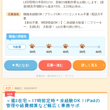
LED照明の半田付けや、部材の移動作業をお願いします。(派
遣)鶴見市場駅から徒歩10分。土日祝お休み…
職種未経験OK / ブランクOK / パソコンスキル不要 / 英語力不
応募資格
要
【来社不要、WEB登録OK！】〇未経験大歓迎！〇フリータ
ー、主婦(夫) 大歓迎！ ※お仕事の掛け持ち…
職場の雰囲気
年齢層
20代
30代
40代
50代
60代
気になる!
応募へ進む
詳しく見る
派遣会社
株式会社テクノ・サービス
未読
掲載日
2026/08/07
NEW
＜週2在宅＞17時前定時＊未経験OK！iPadの
管理や経費精算など幅広く事務サポ