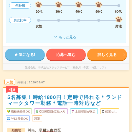
年齢層
20代
30代
40代
50代
60代
男女比率
女性
男性
もっと見る
気になる!
応募へ進む
詳しく見る
派遣会社
株式会社スタッフサービス（神奈川・千葉・埼玉エリア）
未読
掲載日
2026/08/07
NEW
5名募集！時給1800円！定時で帰れる＊ランド
マークタワー勤務＊電話一時対応など
職種未経験OK
交通費別途支給あり
土日祝日が休み
残業なし
WEB登録OK
派遣
神奈川県
西区
横浜市
勤務地