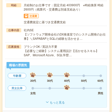
月給制のお仕事です：固定月給 403900円 ※時給換算 時給
時給
2600円（残業代・交通費は別途支給あり）
交通費
交通費規定に基づき交通費支給
社内SE
仕事内容
【ソフトウェア開発会社のDX推進室でのシステム開発のお仕
事】＼SAPABAPとSQLの経験を活かせま…
ブランクOK / 英語力不要
応募資格
【必要なご経験】システム運用設計【活かせるスキル】
SAP、Microsoft Azure、SQL学歴…
職場の雰囲気
年齢層
20代
30代
40代
50代
60代
男女比率
女性
男性
もっと見る