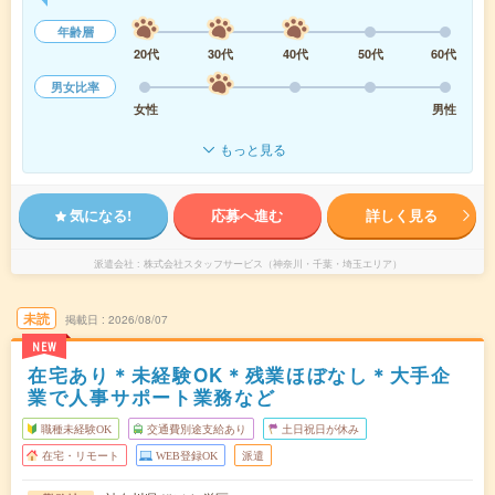
年齢層
20代
30代
40代
50代
60代
男女比率
女性
男性
もっと見る
気になる!
応募へ進む
詳しく見る
派遣会社
株式会社スタッフサービス（神奈川・千葉・埼玉エリア）
未読
掲載日
2026/08/07
NEW
在宅あり＊未経験OK＊残業ほぼなし＊大手企
業で人事サポート業務など
職種未経験OK
交通費別途支給あり
土日祝日が休み
在宅・リモート
WEB登録OK
派遣