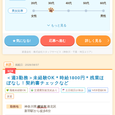
20代
30代
40代
50代
60代
男女比率
女性
男性
もっと見る
気になる!
応募へ進む
詳しく見る
派遣会社
株式会社スタッフサービス（神奈川・千葉・埼玉エリア）
未読
掲載日
2026/08/07
NEW
＜週3勤務＞未経験OK＊時給1800円＊残業ほ
ぼなし！契約書チェックなど
職種未経験OK
交通費別途支給あり
土日祝日が休み
WEB登録OK
派遣
神奈川県
港北区
横浜市
勤務地
新羽駅から徒歩6分