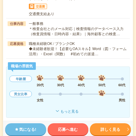
交通費
交通費支給あり
一般事務
仕事内容
＊検査会社とのメール対応｜検査情報のデータベース入力
（検査員情報・日時内容・結果）｜海外顧客との検査…
職種未経験OK / ブランクOK
応募資格
◆未経験者歓迎！【必要なOAスキル】Word（図・フォーム
活用）・Excel（関数） #初めての派遣…
職場の雰囲気
年齢層
20代
30代
40代
50代
60代
男女比率
女性
男性
もっと見る
気になる!
応募へ進む
詳しく見る