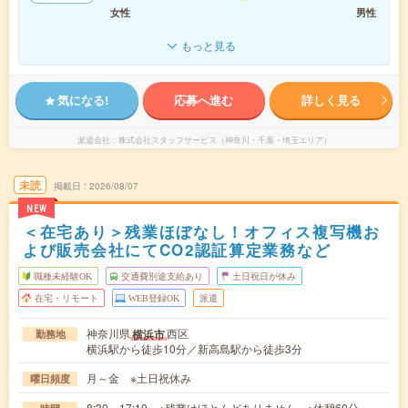
女性
男性
もっと見る
気になる!
応募へ進む
詳しく見る
派遣会社
株式会社スタッフサービス（神奈川・千葉・埼玉エリア）
未読
掲載日
2026/08/07
NEW
＜在宅あり＞残業ほぼなし！オフィス複写機お
よび販売会社にてCO2認証算定業務など
職種未経験OK
交通費別途支給あり
土日祝日が休み
在宅・リモート
WEB登録OK
派遣
神奈川県
西区
横浜市
勤務地
横浜駅から徒歩10分／新高島駅から徒歩3分
月～金 ※土日祝休み
曜日頻度
8:30～17:10 ※残業はほとんどありません。※休憩60分。