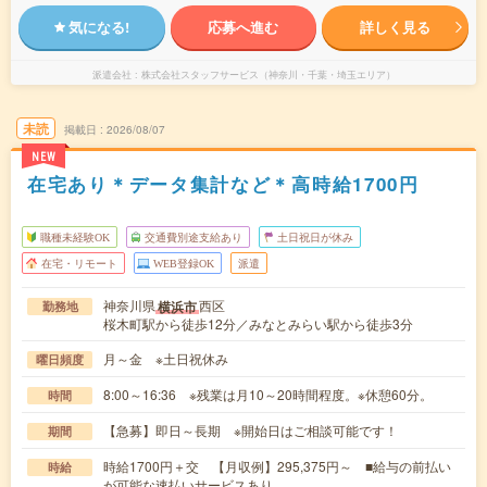
気になる!
応募へ進む
詳しく見る
派遣会社
株式会社スタッフサービス（神奈川・千葉・埼玉エリア）
未読
掲載日
2026/08/07
NEW
在宅あり＊データ集計など＊高時給1700円
職種未経験OK
交通費別途支給あり
土日祝日が休み
在宅・リモート
WEB登録OK
派遣
神奈川県
西区
横浜市
勤務地
桜木町駅から徒歩12分／みなとみらい駅から徒歩3分
月～金 ※土日祝休み
曜日頻度
8:00～16:36 ※残業は月10～20時間程度。※休憩60分。
時間
【急募】即日～長期 ※開始日はご相談可能です！
期間
時給1700円＋交 【月収例】295,375円～ ■給与の前払い
時給
が可能な速払いサービスあり