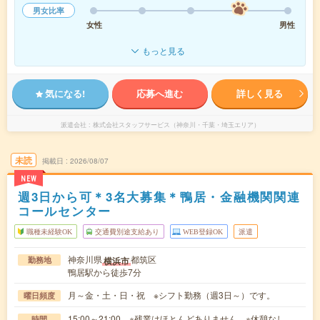
男女比率
女性
男性
もっと見る
気になる!
応募へ進む
詳しく見る
派遣会社
株式会社スタッフサービス（神奈川・千葉・埼玉エリア）
未読
掲載日
2026/08/07
NEW
週3日から可＊3名大募集＊鴨居・金融機関関連
コールセンター
職種未経験OK
交通費別途支給あり
WEB登録OK
派遣
神奈川県
都筑区
横浜市
勤務地
鴨居駅から徒歩7分
月～金・土・日・祝 ※シフト勤務（週3日～）です。
曜日頻度
15:00～21:00 ※残業はほとんどありません。※休憩なし。
時間