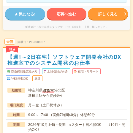
気になる!
応募へ進む
詳しく見る
派遣会社
株式会社スタッフサービス（神奈川・千葉・埼玉エリア）
未読
掲載日
2026/08/07
NEW
【週1～2日在宅】ソフトウェア開発会社のDX
推進室でのシステム開発のお仕事
交通費別途支給あり
土日祝日が休み
在宅・リモート
WEB登録OK
派遣
神奈川県
港北区
横浜市
勤務地
新横浜駅から徒歩9分
月～金（土日祝休み）
曜日頻度
9:00～17:40 （実働7時間40分）休憩60分
時間
2026年10月上旬～長期 ※スタート日相談OK！ #10月～開
期間
始OK！