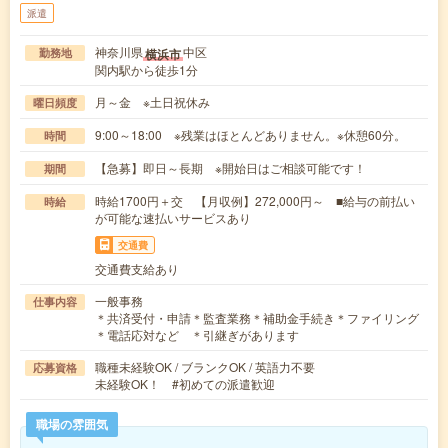
派遣
神奈川県
中区
横浜市
勤務地
関内駅から徒歩1分
月～金 ※土日祝休み
曜日頻度
9:00～18:00 ※残業はほとんどありません。※休憩60分。
時間
【急募】即日～長期 ※開始日はご相談可能です！
期間
時給1700円＋交 【月収例】272,000円～ ■給与の前払い
時給
が可能な速払いサービスあり
交通費
交通費支給あり
一般事務
仕事内容
＊共済受付・申請＊監査業務＊補助金手続き＊ファイリング
＊電話応対など ＊引継ぎがあります
職種未経験OK / ブランクOK / 英語力不要
応募資格
未経験OK！ #初めての派遣歓迎
職場の雰囲気