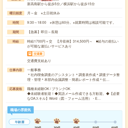
新高島駅から徒歩5分／横浜駅から徒歩15分
月～金 ※土日祝休み
曜日頻度
9:30～18:00 ※休憩は60分。※就業時間は相談可能です。
時間
【急募】即日～長期
期間
時給1700円＋交 【月収例】314,500円～ ■給与の前払い
時給
が可能な速払いサービスあり
交通費
交通費支給あり
一般事務
仕事内容
＊社内喫食調査のアシスタント＊調査表作成＊調査データ整
理・管理＊本部内会議調整・簡易レポート作成＊伝…
職種未経験OK / ブランクOK
応募資格
◆未経験者歓迎！◆英語メール作成できる方歓迎。◆【必要
なOAスキル】Word（図・フォーム活用）・E…
職場の雰囲気
年齢層
20代
30代
40代
50代
60代