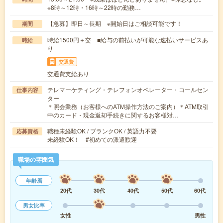
※8時～12時・16時～22時の勤務…
【急募】即日～長期 ※開始日はご相談可能です！
期間
時給1500円＋交 ■給与の前払いが可能な速払いサービスあ
時給
り
交通費
交通費支給あり
テレマーケティング・テレフォンオペレーター・コールセン
仕事内容
ター
＊照会業務（お客様へのATM操作方法のご案内）＊ATM取引
中のカード・現金返却手続きに関するお客様対…
職種未経験OK / ブランクOK / 英語力不要
応募資格
未経験OK！ #初めての派遣歓迎
職場の雰囲気
年齢層
20代
30代
40代
50代
60代
男女比率
女性
男性