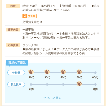
時給1500円～1650円＋交 【月収例】240,000円～ ■給与
時給
の前払いが可能な速払いサービスあり
交通費
交通費支給あり
一般事務
仕事内容
＊海外事業推進部門のサポート全般＊海外現地法人とのやり
取り（メール／英語使用）＊海外事業に関わる数字…
ブランクOK
応募資格
◆業界経験問いません！◆データ入力の経験がある方◆事務
の経験／翻訳ツール使用経験or読み書きできる英…
職場の雰囲気
年齢層
20代
30代
40代
50代
60代
男女比率
女性
男性
もっと見る