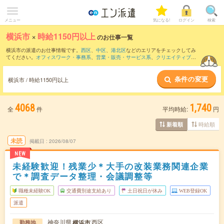
メニュー
気になる!
ログイン
検索
横浜市
×
時給1150円以上
のお仕事一覧
横浜市の派遣のお仕事情報です。
西区
、
中区
、
港北区
などのエリアをチェックしてみ
てください。
オフィスワーク・事務系
、
営業・販売・サービス系
、
クリエイティブ系
などのお仕事を取り揃えています。さらに、
短期
・
単発
などの期間や、
職種未経験OK
などのこだわり条件で絞り込んでいただけます。
条件の変更
横浜市 / 時給1150円以上
時給
1250円以上
・
1800円以上
の求人はこちら
当サイトでは法令を遵守し、最低賃金以上の求人のみを掲載しています。
4068
1,740
全
件
平均時給:
円
時給順
新着順
未読
掲載日
2026/08/07
NEW
未経験歓迎！残業少＊大手の改装業務関連企業
で＊調査データ整理・会議調整等
職種未経験OK
交通費別途支給あり
土日祝日が休み
WEB登録OK
派遣
神奈川県
西区
横浜市
勤務地