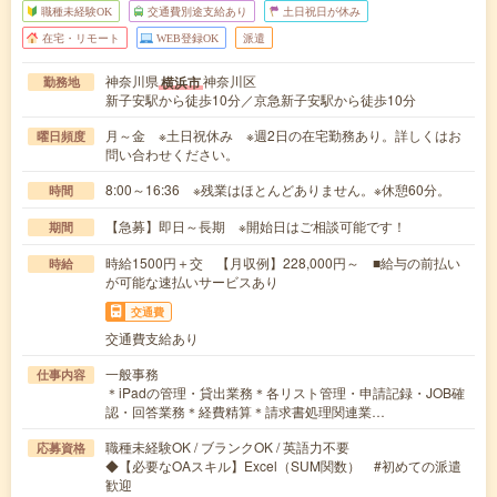
職種未経験OK
交通費別途支給あり
土日祝日が休み
在宅・リモート
WEB登録OK
派遣
神奈川県
神奈川区
横浜市
勤務地
新子安駅から徒歩10分／京急新子安駅から徒歩10分
月～金 ※土日祝休み ※週2日の在宅勤務あり。詳しくはお
曜日頻度
問い合わせください。
8:00～16:36 ※残業はほとんどありません。※休憩60分。
時間
【急募】即日～長期 ※開始日はご相談可能です！
期間
時給1500円＋交 【月収例】228,000円～ ■給与の前払い
時給
が可能な速払いサービスあり
交通費
交通費支給あり
一般事務
仕事内容
＊iPadの管理・貸出業務＊各リスト管理・申請記録・JOB確
認・回答業務＊経費精算＊請求書処理関連業…
職種未経験OK / ブランクOK / 英語力不要
応募資格
◆【必要なOAスキル】Excel（SUM関数） #初めての派遣
歓迎