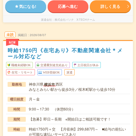
気になる!
応募へ進む
詳しく見る
派遣会社
株式会社パソナ X-TECHチーム
未読
掲載日
2026/08/07
NEW
時給1750円《在宅あり》不動産関連会社＊メ
ール対応など
職種未経験OK
交通費別途支給あり
土日祝日が休み
在宅・リモート
WEB登録OK
派遣
神奈川県
西区
横浜市
勤務地
みなとみらい駅から徒歩3分／桜木町駅から徒歩10分
月～金
曜日頻度
9:00～17:30 （休憩60分）
時間
【急募】即日～長期 ※開始日はご相談可能です！
期間
時給1750円＋交 【月収例】299,687円～ ■給与の前払い
時給
が可能な速払いサービスあり