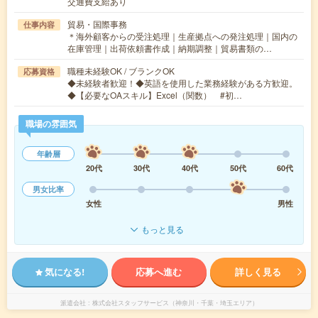
交通費支給あり
貿易・国際事務
仕事内容
＊海外顧客からの受注処理｜生産拠点への発注処理｜国内の
在庫管理｜出荷依頼書作成｜納期調整｜貿易書類の…
職種未経験OK / ブランクOK
応募資格
◆未経験者歓迎！◆英語を使用した業務経験がある方歓迎。
◆【必要なOAスキル】Excel（関数） #初…
職場の雰囲気
年齢層
20代
30代
40代
50代
60代
男女比率
女性
男性
もっと見る
気になる!
応募へ進む
詳しく見る
派遣会社
株式会社スタッフサービス（神奈川・千葉・埼玉エリア）