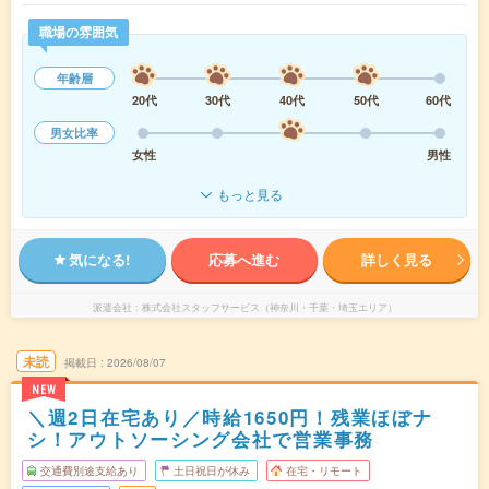
職場の雰囲気
年齢層
20代
30代
40代
50代
60代
男女比率
女性
男性
もっと見る
気になる!
応募へ進む
詳しく見る
派遣会社
株式会社スタッフサービス（神奈川・千葉・埼玉エリア）
未読
掲載日
2026/08/07
NEW
＼週2日在宅あり／時給1650円！残業ほぼナ
シ！アウトソーシング会社で営業事務
交通費別途支給あり
土日祝日が休み
在宅・リモート