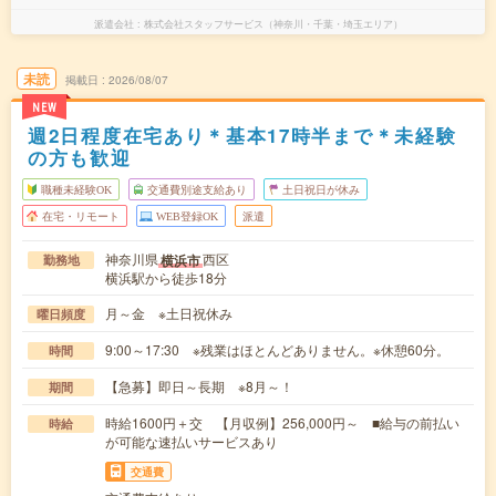
派遣会社
株式会社スタッフサービス（神奈川・千葉・埼玉エリア）
未読
掲載日
2026/08/07
NEW
週2日程度在宅あり＊基本17時半まで＊未経験
の方も歓迎
職種未経験OK
交通費別途支給あり
土日祝日が休み
在宅・リモート
WEB登録OK
派遣
神奈川県
西区
横浜市
勤務地
横浜駅から徒歩18分
月～金 ※土日祝休み
曜日頻度
9:00～17:30 ※残業はほとんどありません。※休憩60分。
時間
【急募】即日～長期 ※8月～！
期間
時給1600円＋交 【月収例】256,000円～ ■給与の前払い
時給
が可能な速払いサービスあり
交通費