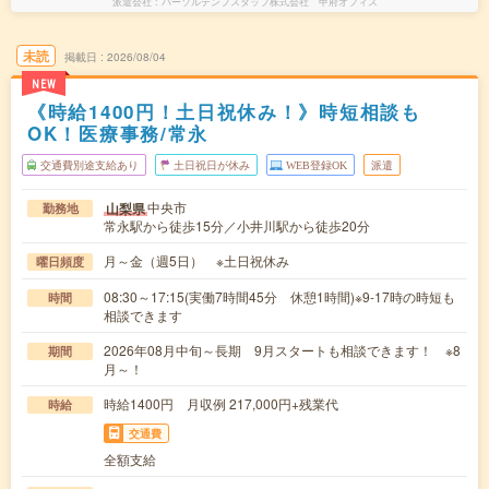
派遣会社
パーソルテンプスタッフ株式会社 甲府オフィス
未読
掲載日
2026/08/04
NEW
《時給1400円！土日祝休み！》時短相談も
OK！医療事務/常永
交通費別途支給あり
土日祝日が休み
WEB登録OK
派遣
中央市
山梨県
勤務地
常永駅から徒歩15分／小井川駅から徒歩20分
月～金（週5日） ※土日祝休み
曜日頻度
08:30～17:15(実働7時間45分 休憩1時間)※9-17時の時短も
時間
相談できます
2026年08月中旬～長期 9月スタートも相談できます！ ※8
期間
月～！
時給1400円 月収例 217,000円+残業代
時給
交通費
全額支給