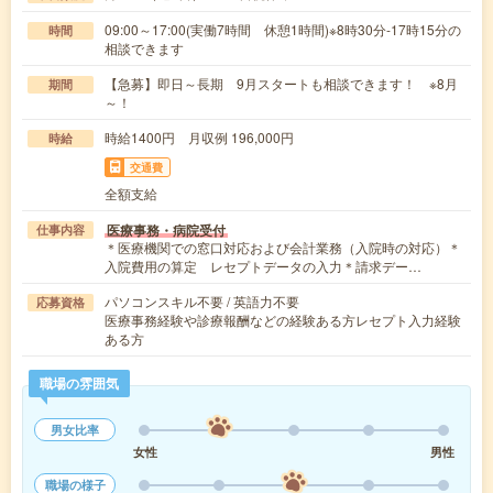
09:00～17:00(実働7時間 休憩1時間)※8時30分-17時15分の
時間
相談できます
【急募】即日～長期 9月スタートも相談できます！ ※8月
期間
～！
時給1400円 月収例 196,000円
時給
交通費
全額支給
医療事務・病院受付
仕事内容
＊医療機関での窓口対応および会計業務（入院時の対応）＊
入院費用の算定 レセプトデータの入力＊請求デー…
パソコンスキル不要 / 英語力不要
応募資格
医療事務経験や診療報酬などの経験ある方レセプト入力経験
ある方
職場の雰囲気
男女比率
女性
男性
職場の様子