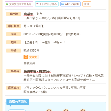
交通費別途支給あり
土日祝日が休み
WEB登録OK
派遣
山梨市
山梨県
勤務地
山梨市駅から車3分／春日居町駅から車5分
月～金（週5日）
曜日頻度
08:30～17:00(実働7時間30分 休憩1時間)
時間
【急募】即日～長期 ※8月～！
期間
時給1350円
時給
交通費
全額支給
医療事務・病院受付
仕事内容
＊外来＆入院における医療事務業務＊レセプト点検・請求業
務対応＊医事課スタッフのフォロー＆育成サポート…
ブランクOK / パソコンスキル不要 / 英語力不要
応募資格
医療事務のご経験
職場の雰囲気