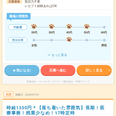
英語力不要
応募資格
レセプト経験あればOK
職場の雰囲気
年齢層
20代
30代
40代
50代
60代
男女比率
女性
男性
もっと見る
気になる!
応募へ進む
詳しく見る
派遣会社
パーソルテンプスタッフ株式会社 甲府オフィス
未読
掲載日
2026/07/31
時給1350円＊【落ち着いた雰囲気】長期！医
療事務！残業少なめ！17時定時