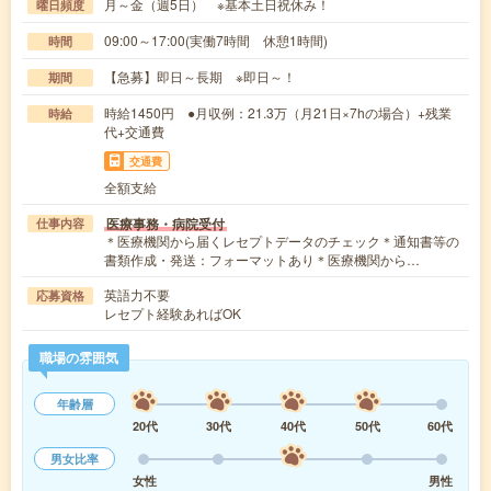
月～金（週5日） ※基本土日祝休み！
曜日頻度
09:00～17:00(実働7時間 休憩1時間)
時間
【急募】即日～長期 ※即日～！
期間
時給1450円 ●月収例：21.3万（月21日×7hの場合）+残業
時給
代+交通費
交通費
全額支給
医療事務・病院受付
仕事内容
＊医療機関から届くレセプトデータのチェック＊通知書等の
書類作成・発送：フォーマットあり＊医療機関から…
英語力不要
応募資格
レセプト経験あればOK
職場の雰囲気
年齢層
20代
30代
40代
50代
60代
男女比率
女性
男性