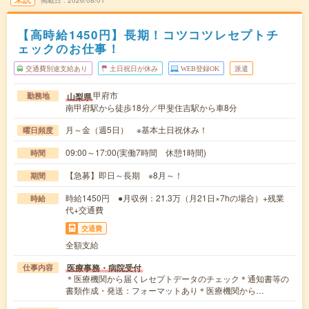
掲載日
2026/08/01
【高時給1450円】長期！コツコツレセプトチ
ェックのお仕事！
交通費別途支給あり
土日祝日が休み
WEB登録OK
派遣
甲府市
山梨県
勤務地
南甲府駅から徒歩18分／甲斐住吉駅から車8分
月～金（週5日） ※基本土日祝休み！
曜日頻度
09:00～17:00(実働7時間 休憩1時間)
時間
【急募】即日～長期 ※8月～！
期間
時給1450円 ●月収例：21.3万（月21日×7hの場合）+残業
時給
代+交通費
交通費
全額支給
医療事務・病院受付
仕事内容
＊医療機関から届くレセプトデータのチェック＊通知書等の
書類作成・発送：フォーマットあり＊医療機関から…