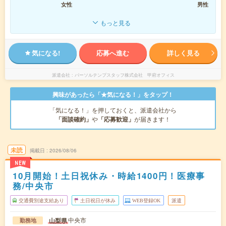
女性
男性
もっと見る
気になる!
応募へ進む
詳しく見る
派遣会社
パーソルテンプスタッフ株式会社 甲府オフィス
興味があったら「★気になる！」をタップ！
「気になる！」を押しておくと、派遣会社から
「面談確約」
や
「応募歓迎」
が届きます！
未読
掲載日
2026/08/06
NEW
10月開始！土日祝休み・時給1400円！医療事
務/中央市
交通費別途支給あり
土日祝日が休み
WEB登録OK
派遣
中央市
山梨県
勤務地