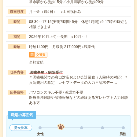
常永駅から徒歩15分／小井川駅から徒歩20分
月～金（週5日） ※土日祝休み
曜日頻度
08:30～17:15(実働7時間45分 休憩1時間)※9-17時の時短も
時間
相談できます
2026年10月上旬～長期 ※10月～！
期間
時給1400円 月収例 217,000円+残業代
時給
交通費
全額支給
医療事務・病院受付
仕事内容
＊医療機関での窓口対応および会計業務（入院時の対応）＊
入院費用の算定 レセプトデータの入力＊請求デー…
パソコンスキル不要 / 英語力不要
応募資格
医療事務経験や診療報酬などの経験ある方レセプト入力経験
ある方
職場の雰囲気
男女比率
女性
男性