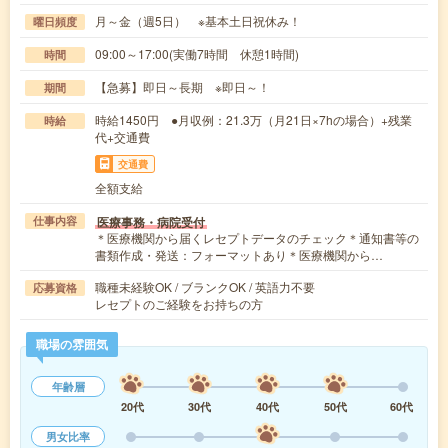
月～金（週5日） ※基本土日祝休み！
曜日頻度
09:00～17:00(実働7時間 休憩1時間)
時間
【急募】即日～長期 ※即日～！
期間
時給1450円 ●月収例：21.3万（月21日×7hの場合）+残業
時給
代+交通費
交通費
全額支給
医療事務・病院受付
仕事内容
＊医療機関から届くレセプトデータのチェック＊通知書等の
書類作成・発送：フォーマットあり＊医療機関から…
職種未経験OK / ブランクOK / 英語力不要
応募資格
レセプトのご経験をお持ちの方
職場の雰囲気
年齢層
20代
30代
40代
50代
60代
男女比率