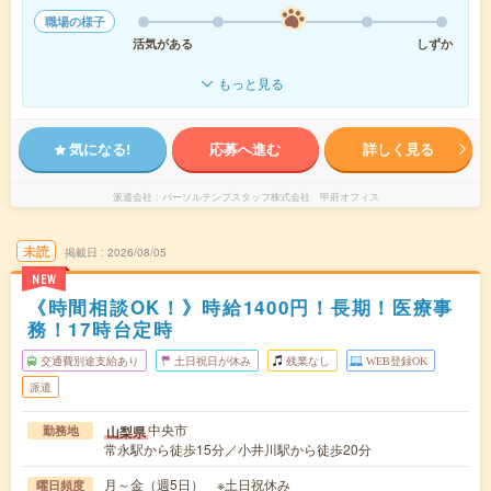
職場の様子
活気がある
しずか
もっと見る
気になる!
応募へ進む
詳しく見る
派遣会社
パーソルテンプスタッフ株式会社 甲府オフィス
未読
掲載日
2026/08/05
NEW
《時間相談OK！》時給1400円！長期！医療事
務！17時台定時
交通費別途支給あり
土日祝日が休み
残業なし
WEB登録OK
派遣
中央市
山梨県
勤務地
常永駅から徒歩15分／小井川駅から徒歩20分
月～金（週5日） ※土日祝休み
曜日頻度