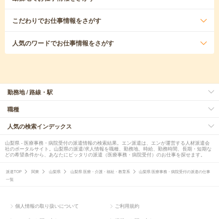
こだわり
でお仕事情報をさがす
人気のワード
でお仕事情報をさがす
勤務地 / 路線・駅
職種
人気の検索インデックス
山梨県 - 医療事務・病院受付の派遣情報の検索結果。エン派遣は、エンが運営する人材派遣会
社のポータルサイト。山梨県の派遣/求人情報を職種、勤務地、時給、勤務時間、長期・短期な
どの希望条件から、あなたにピッタリの派遣（医療事務・病院受付）のお仕事を探せます。
派遣TOP
関東
山梨県
山梨県 医療・介護・福祉・教育系
山梨県 医療事務・病院受付の派遣の仕事
一覧
個人情報の取り扱いについて
ご利用規約