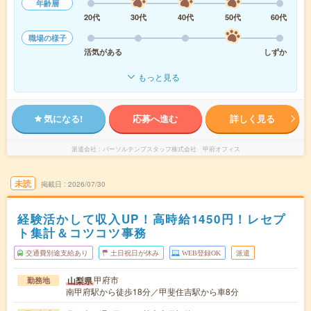
年齢層
20代
30代
40代
50代
60代
職場の様子
活気がある
しずか
もっと見る
気になる!
応募へ進む
詳しく見る
派遣会社
パーソルテンプスタッフ株式会社 甲府オフィス
未読
掲載日
2026/07/30
経験活かして収入UP！高時給1450円！レセプ
ト集計＆コツコツ事務
交通費別途支給あり
土日祝日が休み
WEB登録OK
派遣
甲府市
山梨県
勤務地
南甲府駅から徒歩18分／甲斐住吉駅から車8分