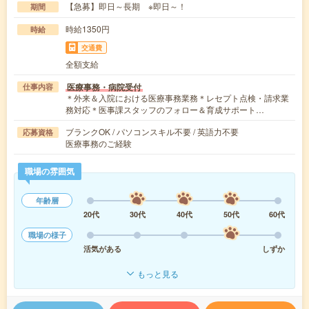
【急募】即日～長期 ※即日～！
期間
時給1350円
時給
交通費
全額支給
医療事務・病院受付
仕事内容
＊外来＆入院における医療事務業務＊レセプト点検・請求業
務対応＊医事課スタッフのフォロー＆育成サポート…
ブランクOK / パソコンスキル不要 / 英語力不要
応募資格
医療事務のご経験
職場の雰囲気
年齢層
20代
30代
40代
50代
60代
職場の様子
活気がある
しずか
もっと見る