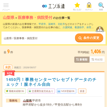
メニュー
気になる!
ログイン
検索
山梨県
×
医療事務・病院受付
のお仕事一覧
山梨県の派遣のお仕事情報です。
甲府市
、
韮崎市
、
北杜市
などのエリアをチェックし
てみてください。医療事務・病院受付のお仕事の他に、
介護関連
、
看護助手
、
保育士
などを取り揃えています。さらに、
短期
・
単発
などの期間や、
職種未経験OK
などのこ
だわり条件で絞り込んでいただけます。職種辞典：
医療事務・病院受付のお仕事と
条件の変更
は？とは？
山梨県 / 医療事務・病院受付
9
1,406
全
件
平均時給:
円
時給順
新着順
未読
掲載日
2026/08/07
NEW
1450円！事務センターでレセプトデータのチ
ェック！服ネイル自由
職種未経験OK
交通費別途支給あり
WEB登録OK
派遣
甲府市
山梨県
勤務地
南甲府駅から徒歩18分／甲斐住吉駅から車8分