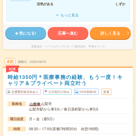
活気がある
しずか
もっと見る
気になる!
応募へ進む
詳しく見る
派遣会社
パーソルテンプスタッフ株式会社 甲府オフィス
未読
掲載日
2026/08/05
NEW
時給1350円＊医療事務の経験、もう一度！キ
ャリア＆プライベート両立叶う
交通費別途支給あり
土日祝日が休み
WEB登録OK
派遣
山梨市
山梨県
勤務地
山梨市駅から車3分／春日居町駅から車5分
月～金（週5日）
曜日頻度
08:30～17:00(実働7時間30分 休憩1時間)
時間