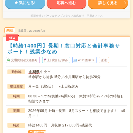
気になる!
応募へ進む
詳しく見る
派遣会社
パーソルテンプスタッフ株式会社 甲府オフィス
未読
掲載日
2026/08/05
NEW
【時給1400円】長期！窓口対応と会計事務サ
ポート！残業少なめ
交通費別途支給あり
土日祝日が休み
WEB登録OK
派遣
中央市
山梨県
勤務地
常永駅から徒歩15分／小井川駅から徒歩20分
月～金（週5日） ※土日祝休み
曜日頻度
08:30～17:15(実働7時間45分 休憩1時間)※9-17時の時短も
時間
相談できます
2026年09月上旬～長期 8月スタートも相談できます！ ※9
期間
月～！
時給1400円 月収例 217,000円+残業代
時給