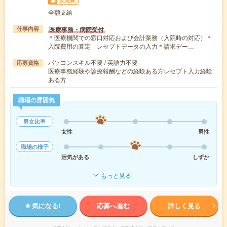
交通費
全額支給
医療事務・病院受付
仕事内容
＊医療機関での窓口対応および会計業務（入院時の対応）＊
入院費用の算定 レセプトデータの入力＊請求デー…
パソコンスキル不要 / 英語力不要
応募資格
医療事務経験や診療報酬などの経験ある方レセプト入力経験
ある方
職場の雰囲気
男女比率
女性
男性
職場の様子
活気がある
しずか
もっと見る
気になる!
応募へ進む
詳しく見る