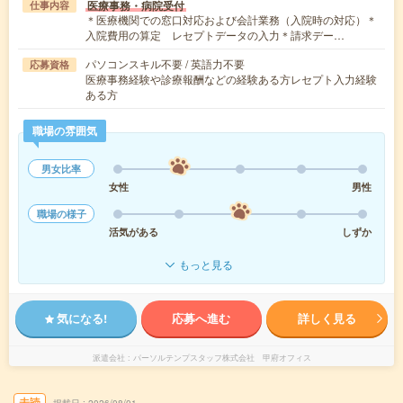
医療事務・病院受付
仕事内容
＊医療機関での窓口対応および会計業務（入院時の対応）＊
入院費用の算定 レセプトデータの入力＊請求デー…
パソコンスキル不要 / 英語力不要
応募資格
医療事務経験や診療報酬などの経験ある方レセプト入力経験
ある方
職場の雰囲気
男女比率
女性
男性
職場の様子
活気がある
しずか
もっと見る
気になる!
応募へ進む
詳しく見る
派遣会社
パーソルテンプスタッフ株式会社 甲府オフィス
未読