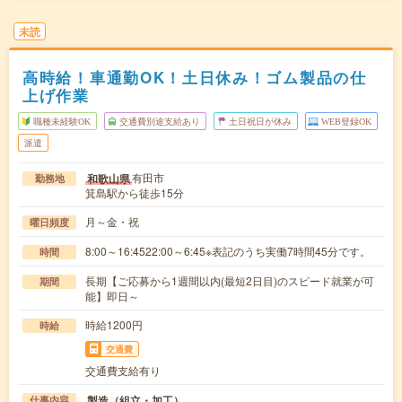
未読
高時給！車通勤OK！土日休み！ゴム製品の仕
上げ作業
職種未経験OK
交通費別途支給あり
土日祝日が休み
WEB登録OK
派遣
有田市
和歌山県
勤務地
箕島駅から徒歩15分
月～金・祝
曜日頻度
8:00～16:4522:00～6:45※表記のうち実働7時間45分です。
時間
長期【ご応募から1週間以内(最短2日目)のスピード就業が可
期間
能】即日～
時給1200円
時給
交通費
交通費支給有り
製造（組立・加工）
仕事内容