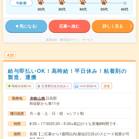
年齢層
20代
30代
40代
50代
60代
気になる!
応募へ進む
詳しく見る
派遣会社
株式会社テクノ・サービス
未読
給与即払いOK！高時給！平日休み！粘着剤の
製造、運搬
職種未経験OK
交通費別途支給あり
WEB登録OK
派遣
日高郡
和歌山県
勤務地
和佐駅から車11分
月～金・土・日・祝 ※シフト制
曜日頻度
8:30～17:3020:30～5:30※表記のうち実働8時間です。
時間
長期【ご応募から1週間以内(最短2日目)のスピード就業が可
期間
能】即日～