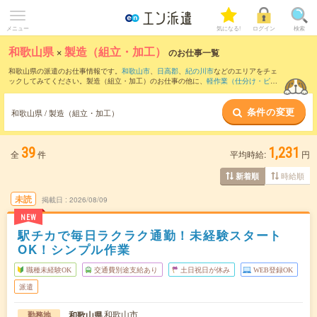
メニュー
気になる!
ログイン
検索
和歌山県
×
製造（組立・加工）
のお仕事一覧
和歌山県の派遣のお仕事情報です。
和歌山市
、
日高郡
、
紀の川市
などのエリアをチェ
ックしてみてください。製造（組立・加工）のお仕事の他に、
軽作業（仕分け・ピッ
キング・検品、商品管理）
、
マシンオペレーター
、
フォークリフト
などを取り揃えて
います。さらに、
短期
・
単発
などの期間や、
職種未経験OK
などのこだわり条件で絞り
条件の変更
込んでいただけます。職種辞典：
製造（組立・加工）のお仕事とは？とは？
和歌山県 / 製造（組立・加工）
39
1,231
全
件
平均時給:
円
時給順
新着順
未読
掲載日
2026/08/09
NEW
駅チカで毎日ラクラク通勤！未経験スタート
OK！シンプル作業
職種未経験OK
交通費別途支給あり
土日祝日が休み
WEB登録OK
派遣
和歌山市
和歌山県
勤務地