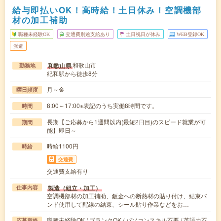
給与即払いOK！高時給！土日休み！空調機部
材の加工補助
職種未経験OK
交通費別途支給あり
土日祝日が休み
WEB登録OK
派遣
和歌山市
和歌山県
勤務地
紀和駅から徒歩8分
月～金
曜日頻度
8:00～17:00※表記のうち実働8時間です。
時間
長期【ご応募から1週間以内(最短2日目)のスピード就業が可
期間
能】即日～
時給1100円
時給
交通費
交通費支給有り
製造（組立・加工）
仕事内容
空調機部材の加工補助、鈑金への断熱材の貼り付け、結束バ
ンド使用して配線の結束、シール貼り作業などをお…
職種未経験OK / ブランクOK / パソコンスキル不要 / 英語力不
応募資格