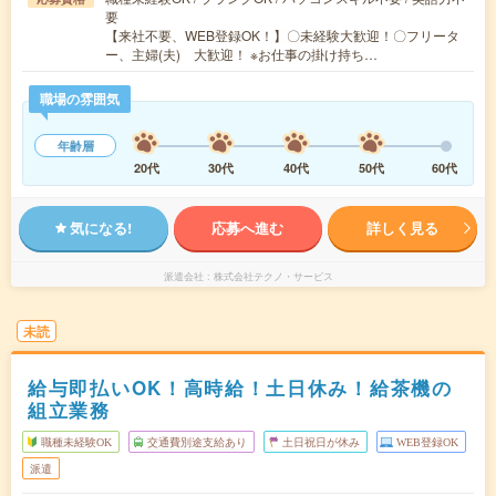
要
【来社不要、WEB登録OK！】〇未経験大歓迎！〇フリータ
ー、主婦(夫) 大歓迎！ ※お仕事の掛け持ち…
職場の雰囲気
年齢層
20代
30代
40代
50代
60代
気になる!
応募へ進む
詳しく見る
派遣会社
株式会社テクノ・サービス
未読
給与即払いOK！高時給！土日休み！給茶機の
組立業務
職種未経験OK
交通費別途支給あり
土日祝日が休み
WEB登録OK
派遣