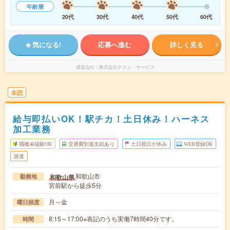
年齢層
20代
30代
40代
50代
60代
気になる!
応募へ進む
詳しく見る
派遣会社
株式会社テクノ・サービス
未読
給与即払いOK！駅チカ！土日休み！ハーネス
加工業務
職種未経験OK
交通費別途支給あり
土日祝日が休み
WEB登録OK
派遣
和歌山市
和歌山県
勤務地
宮前駅から徒歩5分
月～金
曜日頻度
8:15～17:00※表記のうち実働7時間40分です。
時間