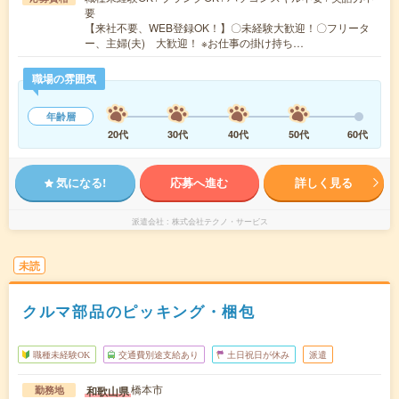
要
【来社不要、WEB登録OK！】〇未経験大歓迎！〇フリータ
ー、主婦(夫) 大歓迎！ ※お仕事の掛け持ち…
職場の雰囲気
年齢層
20代
30代
40代
50代
60代
気になる!
応募へ進む
詳しく見る
派遣会社
株式会社テクノ・サービス
未読
クルマ部品のピッキング・梱包
職種未経験OK
交通費別途支給あり
土日祝日が休み
派遣
橋本市
和歌山県
勤務地