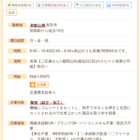
職種未経験OK
交通費別途支給あり
土日祝日が休み
WEB登録OK
派遣
有田市
和歌山県
勤務地
箕島駅から徒歩15分
月～金・祝
曜日頻度
8:00～16:4522:00～6:45※表記のうち実働7時間45分です。
時間
長期【ご応募から1週間以内(最短2日目)のスピード就業が可
期間
能】即日～
時給1300円
時給
交通費
交通費支給有り
製造（組立・加工）
仕事内容
機械にゴムシートをセットし、両手でボタンを押すと丸型に
カットされるので出来上がった製品を取り外す脱着…
職種未経験OK / ブランクOK / パソコンスキル不要 / 英語力不
応募資格
要
【来社不要、WEB登録OK！】〇未経験大歓迎！〇フリータ
ー、主婦(夫) 大歓迎！ ※お仕事の掛け持ち…