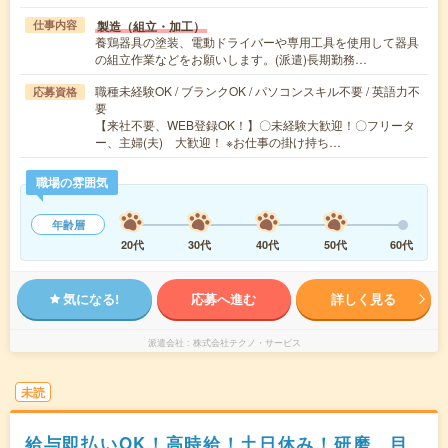
製造（組立・加工）
仕事内容
養鶏器具の塗装、電動ドライバーや専用工具を使用して器具
の組立作業などをお願いします。(派遣)長期勤務…
職種未経験OK / ブランクOK / パソコンスキル不要 / 英語力不
応募資格
要
【来社不要、WEB登録OK！】〇未経験大歓迎！〇フリータ
ー、主婦(夫) 大歓迎！ ※お仕事の掛け持ち…
職場の雰囲気
年齢層
20代
30代
40代
50代
60代
気になる!
応募へ進む
詳しく見る
派遣会社
株式会社テクノ・サービス
未読
給与即払いOK！高時給！土日休み！研磨、目