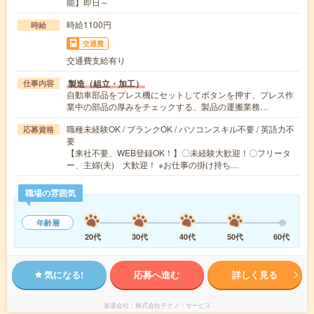
能】即日～
時給1100円
時給
交通費
交通費支給有り
製造（組立・加工）
仕事内容
自動車部品をプレス機にセットしてボタンを押す、プレス作
業中の部品の厚みをチェックする、製品の運搬業務…
職種未経験OK / ブランクOK / パソコンスキル不要 / 英語力不
応募資格
要
【来社不要、WEB登録OK！】〇未経験大歓迎！〇フリータ
ー、主婦(夫) 大歓迎！ ※お仕事の掛け持ち…
職場の雰囲気
年齢層
20代
30代
40代
50代
60代
気になる!
応募へ進む
詳しく見る
派遣会社
株式会社テクノ・サービス