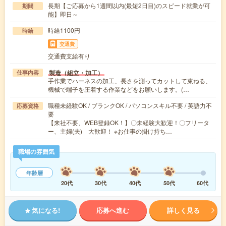
長期【ご応募から1週間以内(最短2日目)のスピード就業が可
期間
能】即日～
時給1100円
時給
交通費
交通費支給有り
製造（組立・加工）
仕事内容
手作業でハーネスの加工、長さを測ってカットして束ねる、
機械で端子を圧着する作業などをお願いします。(…
職種未経験OK / ブランクOK / パソコンスキル不要 / 英語力不
応募資格
要
【来社不要、WEB登録OK！】〇未経験大歓迎！〇フリータ
ー、主婦(夫) 大歓迎！ ※お仕事の掛け持ち…
職場の雰囲気
年齢層
20代
30代
40代
50代
60代
気になる!
応募へ進む
詳しく見る