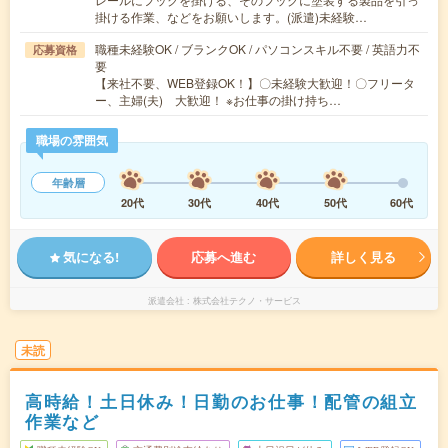
掛ける作業、などをお願いします。(派遣)未経験…
職種未経験OK / ブランクOK / パソコンスキル不要 / 英語力不
応募資格
要
【来社不要、WEB登録OK！】〇未経験大歓迎！〇フリータ
ー、主婦(夫) 大歓迎！ ※お仕事の掛け持ち…
職場の雰囲気
年齢層
20代
30代
40代
50代
60代
気になる!
応募へ進む
詳しく見る
派遣会社
株式会社テクノ・サービス
未読
高時給！土日休み！日勤のお仕事！配管の組立
作業など