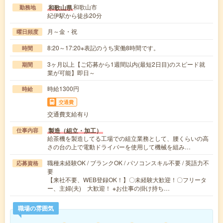
和歌山市
和歌山県
勤務地
紀伊駅から徒歩20分
月～金・祝
曜日頻度
8:20～17:20※表記のうち実働8時間です。
時間
3ヶ月以上【ご応募から1週間以内(最短2日目)のスピード就
期間
業が可能】即日～
時給1300円
時給
交通費
交通費支給有り
製造（組立・加工）
仕事内容
給茶機を製造してる工場での組立業務として、腰くらいの高
さの台の上で電動ドライバーを使用して機械を組み…
職種未経験OK / ブランクOK / パソコンスキル不要 / 英語力不
応募資格
要
【来社不要、WEB登録OK！】〇未経験大歓迎！〇フリータ
ー、主婦(夫) 大歓迎！ ※お仕事の掛け持ち…
職場の雰囲気