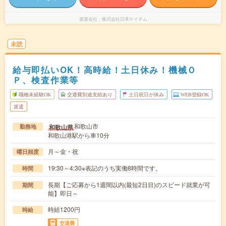
派遣会社
株式会社日本ケイテム
未読
給与即払いOK！高時給！土日休み！機械Ｏ
Ｐ、検査作業等
職種未経験OK
交通費別途支給あり
土日祝日が休み
WEB登録OK
派遣
和歌山市
和歌山県
勤務地
和歌山港駅から車10分
月～金・祝
曜日頻度
19:30～4:30※表記のうち実働8時間です。
時間
長期【ご応募から1週間以内(最短2日目)のスピード就業が可
期間
能】即日～
時給1200円
時給
交通費