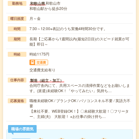
和歌山市
和歌山県
勤務地
和歌山駅から徒歩20分
月～金
曜日頻度
7:30～12:00※表記のうち実働4時間30分です。
時間
長期【ご応募から1週間以内(最短2日目)のスピード就業が可
期間
能】即日～
時給1175円
時給
交通費
交通費支給有り
製造（組立・加工）
仕事内容
合同庁舎内にて、共用スペースの清掃作業などをお願いしま
す。(派遣)未経験OK！「やってみたい」気持ち…
職種未経験OK / ブランクOK / パソコンスキル不要 / 英語力不
応募資格
要
【来社不要、WEB登録OK！】〇未経験大歓迎！〇フリータ
ー、主婦(夫) 大歓迎！ ※お仕事の掛け持ち…
職場の雰囲気