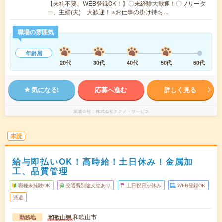
【来社不要、WEB登録OK！】〇未経験大歓迎！〇フリータ
ー、主婦(夫) 大歓迎！ ※お仕事の掛け持ち…
職場の雰囲気
年齢層
20代
30代
40代
50代
60代
気になる!
応募へ進む
詳しく見る
派遣会社
株式会社テクノ・サービス
未読
給与即払いOK！高時給！土日休み！金属加
工、品質管理
職種未経験OK
交通費別途支給あり
土日祝日が休み
WEB登録OK
派遣
和歌山市
和歌山県
勤務地