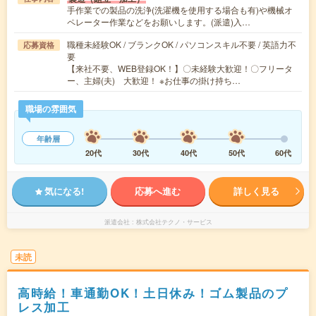
手作業での製品の洗浄(洗濯機を使用する場合も有)や機械オ
ペレーター作業などをお願いします。(派遣)入…
職種未経験OK / ブランクOK / パソコンスキル不要 / 英語力不
応募資格
要
【来社不要、WEB登録OK！】〇未経験大歓迎！〇フリータ
ー、主婦(夫) 大歓迎！ ※お仕事の掛け持ち…
職場の雰囲気
年齢層
20代
30代
40代
50代
60代
気になる!
応募へ進む
詳しく見る
派遣会社
株式会社テクノ・サービス
未読
高時給！車通勤OK！土日休み！ゴム製品のプ
レス加工