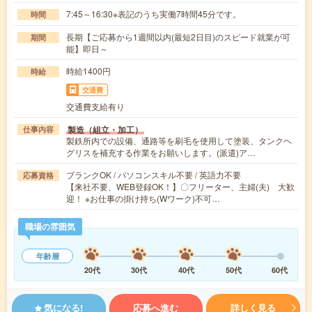
7:45～16:30※表記のうち実働7時間45分です。
時間
長期【ご応募から1週間以内(最短2日目)のスピード就業が可
期間
能】即日～
時給1400円
時給
交通費
交通費支給有り
製造（組立・加工）
仕事内容
製鉄所内での設備、通路等を刷毛を使用して塗装、タンクヘ
グリスを補充する作業をお願いします。(派遣)ア…
ブランクOK / パソコンスキル不要 / 英語力不要
応募資格
【来社不要、WEB登録OK！】〇フリーター、主婦(夫) 大歓
迎！ ※お仕事の掛け持ち(Wワーク)不可…
職場の雰囲気
年齢層
20代
30代
40代
50代
60代
気になる!
応募へ進む
詳しく見る