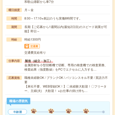
和歌山港駅から車7分
月～金
曜日頻度
8:00～17:10※表記のうち実働8時間です。
時間
長期【ご応募から1週間以内(最短2日目)のスピード就業が可
期間
能】即日～
時給1300円
時給
交通費
交通費支給有り
製造（組立・加工）
仕事内容
金属部材を小型切断機で切断、専用の検査機での検査業務、
検査結果（強度数値）をPCでエクセルに入力する…
職種未経験OK / ブランクOK / パソコンスキル不要 / 英語力不
応募資格
要
【来社不要、WEB登録OK！】〇未経験大歓迎！〇フリータ
ー、主婦(夫) 大歓迎！ ※お仕事の掛け持ち…
職場の雰囲気
年齢層