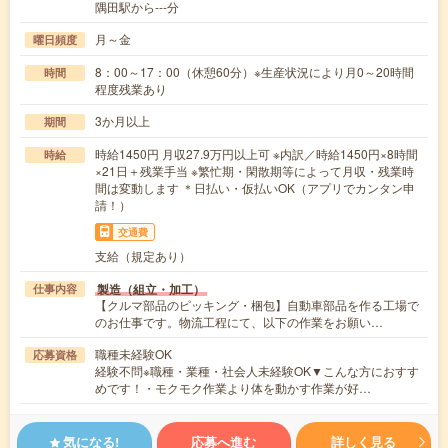
隅田駅から---分
月～金
曜日頻度
8：00～17：00（休憩60分）※生産状況により月0～20時間
時間
程度残業あり
3か月以上
期間
時給1450円 月収27.9万円以上可 ※内訳／時給1450円×8時間
時給
×21日＋残業手当 ※繁忙期・閑散期等によって月収・残業時
間は変動します ＊日払い・仮払いOK（アプリでカンタン申
請！）
交通費
支給（規定あり）
製造（組立・加工）
仕事内容
【クルマ部品のピッキング・梱包】自動車部品を作る工場で
のお仕事です。物流工程にて、以下の作業をお願い…
職種未経験OK
応募資格
経験不問※職種・業種・社会人未経験OK▼こんな方におすす
めです！・モクモク作業より体を動かす作業が好…
気になる!
応募へ進む
詳しく見る