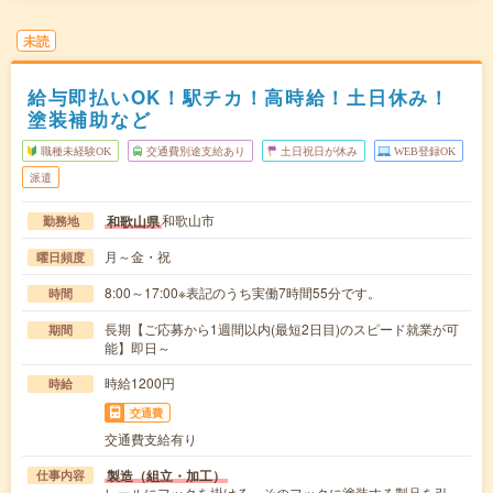
未読
給与即払いOK！駅チカ！高時給！土日休み！
塗装補助など
職種未経験OK
交通費別途支給あり
土日祝日が休み
WEB登録OK
派遣
和歌山市
和歌山県
勤務地
月～金・祝
曜日頻度
8:00～17:00※表記のうち実働7時間55分です。
時間
長期【ご応募から1週間以内(最短2日目)のスピード就業が可
期間
能】即日～
時給1200円
時給
交通費
交通費支給有り
製造（組立・加工）
仕事内容
レールにフックを掛ける、そのフックに塗装する製品を引っ