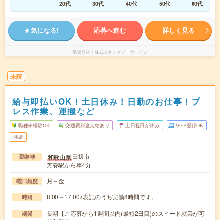
20代
30代
40代
50代
60代
気になる!
応募へ進む
詳しく見る
派遣会社
株式会社テクノ・サービス
未読
給与即払いOK！土日休み！日勤のお仕事！プ
レス作業、運搬など
職種未経験OK
交通費別途支給あり
土日祝日が休み
WEB登録OK
派遣
田辺市
和歌山県
勤務地
芳養駅から車4分
月～金
曜日頻度
8:00～17:00※表記のうち実働8時間です。
時間
長期【ご応募から1週間以内(最短2日目)のスピード就業が可
期間