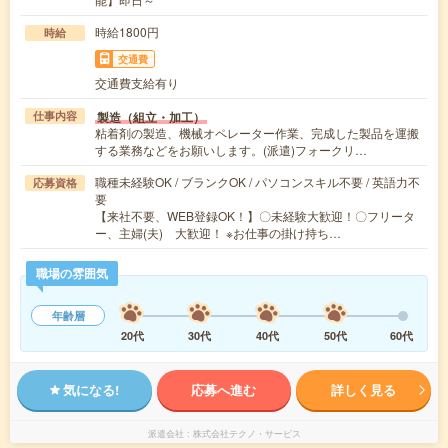
時給1800円
時給
交通費
交通費支給有り
製造（組立・加工）
仕事内容
粘着剤の製造、機械オペレーター作業、完成した製品を運搬
する業務などをお願いします。(派遣)フォークリ…
職種未経験OK / ブランクOK / パソコンスキル不要 / 英語力不
応募資格
要
【来社不要、WEB登録OK！】〇未経験大歓迎！〇フリータ
ー、主婦(夫) 大歓迎！ ※お仕事の掛け持ち…
職場の雰囲気
年齢層
20代
30代
40代
50代
60代
気になる!
応募へ進む
詳しく見る
派遣会社
株式会社テクノ・サービス