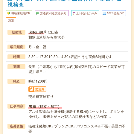
視検査
職種未経験OK
交通費別途支給あり
土日祝日が休み
WEB登録OK
派遣
和歌山市
和歌山県
勤務地
和歌山港駅から車10分
月～金・祝
曜日頻度
8:30～17:3019:30～4:30※表記のうち実働8時間です。
時間
長期【ご応募から1週間以内(最短2日目)のスピード就業が可
期間
能】即日～
時給1200円
時給
交通費
交通費支給有り
製造（組立・加工）
仕事内容
アルミ製部品を研掃機(研磨する機械)にセットし、ボタンを
操作し、出来上がった製品の目視検査などの作業…
職種未経験OK / ブランクOK / パソコンスキル不要 / 英語力不
応募資格
要