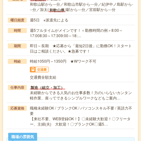
和歌山駅から---分／和歌山市駅から---分／紀伊中ノ島駅から-
--分／加太(
)駅から---分／宮前駅から---分
和歌山県
週5日 ※派遣先による
曜日頻度
週5フルタイムがメインです！＜勤務時間の例＞8:00～
時間
17:008:30～17:309:00～18:…
即日～長期 ★応募から「最短2日後」に勤務OK！スタート
期間
日はご相談ください。★急募です！
時給1050円～1350円 ★Wワーク不可
時給
交通費
交通費全額支給
製造（組立・加工）
仕事内容
未経験からできる人気のお仕事多数！力のいらないカンタン
軽作業、座ってできるシンプルワークなどもご案内…
職種未経験OK / ブランクOK / パソコンスキル不要 / 英語力不
応募資格
要
【来社不要、WEB登録OK！】〇未経験大歓迎！〇フリータ
ー、主婦(夫) 大歓迎！〇ブランクOK〇週5…
職場の雰囲気