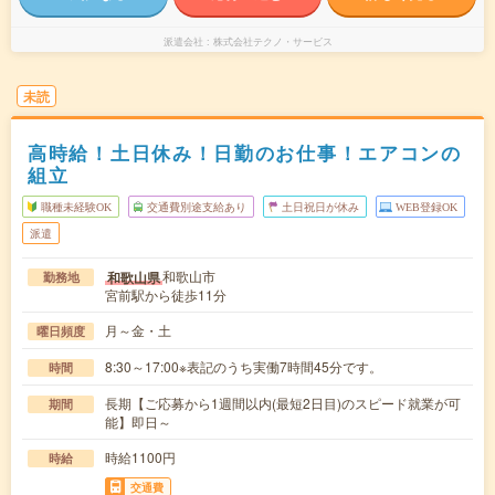
派遣会社
株式会社テクノ・サービス
未読
高時給！土日休み！日勤のお仕事！エアコンの
組立
職種未経験OK
交通費別途支給あり
土日祝日が休み
WEB登録OK
派遣
和歌山市
和歌山県
勤務地
宮前駅から徒歩11分
月～金・土
曜日頻度
8:30～17:00※表記のうち実働7時間45分です。
時間
長期【ご応募から1週間以内(最短2日目)のスピード就業が可
期間
能】即日～
時給1100円
時給
交通費