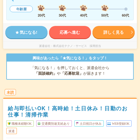
年齢層
20代
30代
40代
50代
60代
気になる!
応募へ進む
詳しく見る
派遣会社
株式会社テクノ・サービス 採用担当
興味があったら「★気になる！」をタップ！
「気になる！」を押しておくと、派遣会社から
「面談確約」
や
「応募歓迎」
が届きます！
未読
給与即払いOK！高時給！土日休み！日勤のお
仕事！清掃作業
職種未経験OK
交通費別途支給あり
土日祝日が休み
WEB登録OK
派遣