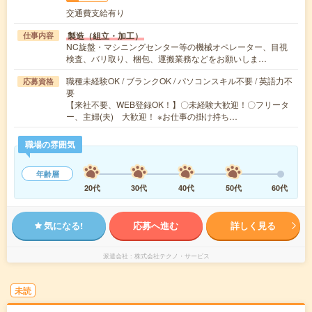
交通費支給有り
製造（組立・加工）
仕事内容
NC旋盤・マシニングセンター等の機械オペレーター、目視
検査、バリ取り、梱包、運搬業務などをお願いしま…
職種未経験OK / ブランクOK / パソコンスキル不要 / 英語力不
応募資格
要
【来社不要、WEB登録OK！】〇未経験大歓迎！〇フリータ
ー、主婦(夫) 大歓迎！ ※お仕事の掛け持ち…
職場の雰囲気
年齢層
20代
30代
40代
50代
60代
気になる!
応募へ進む
詳しく見る
派遣会社
株式会社テクノ・サービス
未読