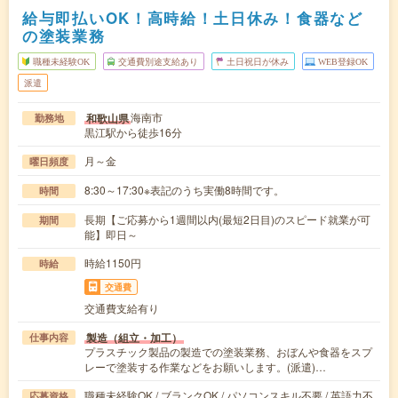
給与即払いOK！高時給！土日休み！食器など
の塗装業務
職種未経験OK
交通費別途支給あり
土日祝日が休み
WEB登録OK
派遣
海南市
和歌山県
勤務地
黒江駅から徒歩16分
月～金
曜日頻度
8:30～17:30※表記のうち実働8時間です。
時間
長期【ご応募から1週間以内(最短2日目)のスピード就業が可
期間
能】即日～
時給1150円
時給
交通費
交通費支給有り
製造（組立・加工）
仕事内容
プラスチック製品の製造での塗装業務、おぼんや食器をスプ
レーで塗装する作業などをお願いします。(派遣)…
職種未経験OK / ブランクOK / パソコンスキル不要 / 英語力不
応募資格