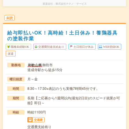
派遣会社
株式会社テクノ・サービス
未読
給与即払いOK！高時給！土日休み！養鶏器具
の塗装作業
職種未経験OK
交通費別途支給あり
土日祝日が休み
WEB登録OK
派遣
御坊市
和歌山県
勤務地
道成寺駅から徒歩15分
月～金
曜日頻度
8:30～17:30※表記のうち実働7時間45分です。
時間
長期【ご応募から1週間以内(最短2日目)のスピード就業が可
期間
能】即日～
時給1100円
時給
交通費
交通費支給有り