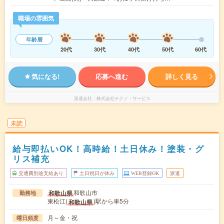
職場の雰囲気
年齢層
20代
30代
40代
50代
60代
気になる!
応募へ進む
詳しく見る
派遣会社
株式会社テクノ・サービス
未読
給与即払いOK！高時給！土日休み！塗装・グ
リス補充
交通費別途支給あり
土日祝日が休み
WEB登録OK
派遣
和歌山市
和歌山県
勤務地
東松江(
)駅から車5分
和歌山県
月～金・祝
曜日頻度