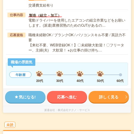
交通費支給有り
製造（組立・加工）
仕事内容
電動ドライバーを使用したエアコンの組立作業などをお願い
します。(派遣)業務習熟のためのOJTがあるの…
職種未経験OK / ブランクOK / パソコンスキル不要 / 英語力不
応募資格
要
【来社不要、WEB登録OK！】〇未経験大歓迎！〇フリータ
ー、主婦(夫) 大歓迎！ ※お仕事の掛け持ち…
職場の雰囲気
年齢層
20代
30代
40代
50代
60代
気になる!
応募へ進む
詳しく見る
派遣会社
株式会社テクノ・サービス
未読