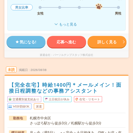
男女比率
女性
男性
もっと見る
気になる!
応募へ進む
詳しく見る
派遣会社
パーソルテンプスタッフ株式会社
未読
掲載日
2026/08/08
【完全在宅】時給1400円＊メールメイン！面
接日程調整などの事務アシスタント
交通費別途支給あり
土日祝日が休み
在宅・リモート
WEB登録OK
派遣
札幌市中央区
勤務地
さっぽろ駅から徒歩3分／札幌駅から徒歩3分
月～金（週5日） ※＜完全＞土日祝休み GW・お盆・年
曜日頻度