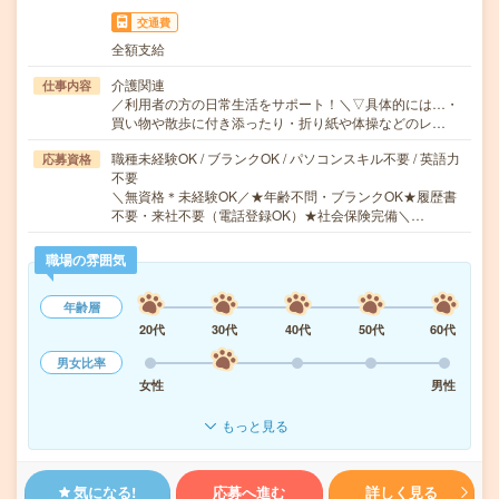
交通費
全額支給
介護関連
仕事内容
／利用者の方の日常生活をサポート！＼▽具体的には…・
買い物や散歩に付き添ったり・折り紙や体操などのレ…
職種未経験OK / ブランクOK / パソコンスキル不要 / 英語力
応募資格
不要
＼無資格＊未経験OK／★年齢不問・ブランクOK★履歴書
不要・来社不要（電話登録OK）★社会保険完備＼…
職場の雰囲気
年齢層
20代
30代
40代
50代
60代
男女比率
女性
男性
もっと見る
気になる!
応募へ進む
詳しく見る