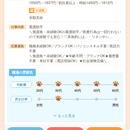
1550円～1937円 / 初任者以上：時給1450円～1812円
交通費
全額支給
看護助手
仕事内容
＼無資格・未経験OKの看護助手／医療行為は一切行わない
ので未経験でも安心！▽具体的には…・リネンやシ…
職種未経験OK / ブランクOK / パソコンスキル不要 / 英語力
応募資格
不要
＼無資格＊未経験OK／★年齢不問・ブランクOK★履歴書
不要・来社不要（電話登録OK）★社会保険完備＼…
職場の雰囲気
年齢層
20代
30代
40代
50代
60代
男女比率
女性
男性
もっと見る