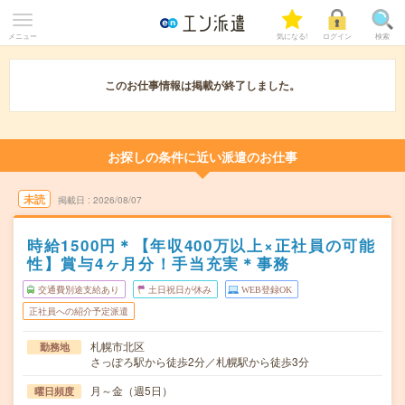
メニュー
気になる!
ログイン
検索
このお仕事情報は掲載が終了しました。
お探しの条件に近い派遣のお仕事
未読
掲載日
2026/08/07
時給1500円＊【年収400万以上×正社員の可能
性】賞与4ヶ月分！手当充実＊事務
交通費別途支給あり
土日祝日が休み
WEB登録OK
正社員への紹介予定派遣
札幌市北区
勤務地
さっぽろ駅から徒歩2分／札幌駅から徒歩3分
月～金（週5日）
曜日頻度