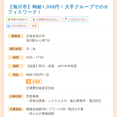
【旭川市】時給1,350円！大手グループでのオ
フィスワーク！
職種未経験OK
交通費別途支給あり
土日祝日が休み
WEB登録OK
派遣
北海道旭川市
勤務地
旭川駅から車7分
月～金
曜日頻度
9:00～17:30
時間
【急募】即日～長期 ※約1年半程度
期間
時給1350円＋交
時給
交通費
交通費別途規定支給
営業事務
仕事内容
・受発注業務・システム入力・集計業務等・電話対応
職種未経験OK / ブランクOK / 英語力不要
応募資格
・何らかの事務経験