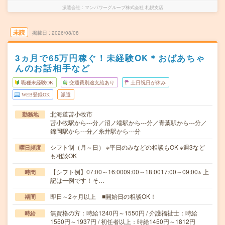
派遣会社
マンパワーグループ株式会社 札幌支店
未読
掲載日
2026/08/08
3ヵ月で65万円稼ぐ！未経験OK＊おばあちゃ
んのお話相手など
職種未経験OK
交通費別途支給あり
土日祝日が休み
WEB登録OK
派遣
北海道苫小牧市
勤務地
苫小牧駅から---分／沼ノ端駅から---分／青葉駅から---分／
錦岡駅から---分／糸井駅から---分
シフト制（月～日） ※平日のみなどの相談もOK ※週3など
曜日頻度
も相談OK
【シフト例】07:00～16:0009:00～18:0017:00～09:00※ 上
時間
記は一例です！そ…
即日～2ヶ月以上 ■開始日の相談OK！
期間
無資格の方：時給1240円～1550円 / 介護福祉士：時給
時給
1550円～1937円 / 初任者以上：時給1450円～1812円