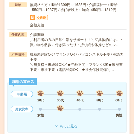
無資格の方：時給1300円～1625円 / 介護福祉士：時給
時給
1550円～1937円 / 初任者以上：時給1450円～1812円
交通費
全額支給
介護関連
仕事内容
／利用者の方の日常生活をサポート！＼▽具体的には…・
買い物や散歩に付き添ったり・折り紙や体操などのレ…
職種未経験OK / ブランクOK / パソコンスキル不要 / 英語力
応募資格
不要
＼無資格＊未経験OK／★年齢不問・ブランクOK★履歴書
不要・来社不要（電話登録OK）★社会保険完備＼…
職場の雰囲気
年齢層
20代
30代
40代
50代
60代
男女比率
女性
男性
もっと見る