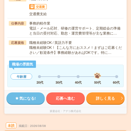
交通費
交通費支給
事務的軽作業
仕事内容
電話・メール応対、研修の運営サポート、定期総会の準備
と当日の受付対応、勤怠・運営費管理等が主な業務に…
職種未経験OK / 英語力不要
応募資格
職種未経験OK！【こんな方におススメ！まずはご応募くだ
さい／歓迎条件】事務経験があればOKです。特に…
職場の雰囲気
年齢層
20代
30代
40代
50代
60代
気になる!
応募へ進む
詳しく見る
派遣会社
アデコ株式会社
未読
掲載日
2026/08/08