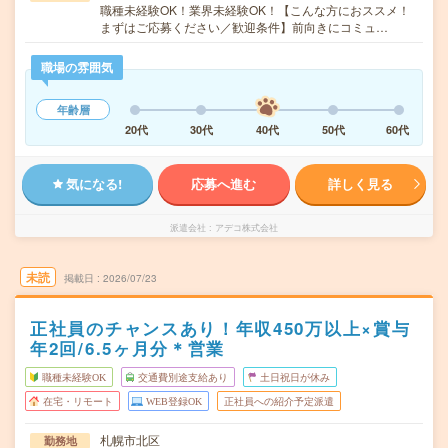
職種未経験OK！業界未経験OK！【こんな方におススメ！
まずはご応募ください／歓迎条件】前向きにコミュ…
職場の雰囲気
年齢層
20代
30代
40代
50代
60代
気になる!
応募へ進む
詳しく見る
派遣会社
アデコ株式会社
未読
掲載日
2026/07/23
正社員のチャンスあり！年収450万以上×賞与
年2回/6.5ヶ月分＊営業
職種未経験OK
交通費別途支給あり
土日祝日が休み
在宅・リモート
WEB登録OK
正社員への紹介予定派遣
札幌市北区
勤務地