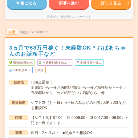
気になる!
応募へ進む
詳しく見る
派遣会社
株式会社ニッソーネット
未読
掲載日
2026/08/03
3ヵ月で68万円稼ぐ！未経験OK＊おばあちゃ
んのお話相手など
職種未経験OK
交通費別途支給あり
土日祝日が休み
WEB登録OK
派遣
北海道函館市
勤務地
函館駅から---分／函館駅前駅から---分／桔梗駅から---分／
五稜郭駅から---分／函館どつく前駅から---分
シフト制（月～日） ※平日のみなどの相談もOK ※週3など
曜日頻度
も相談OK
【シフト例】07:00～16:0009:00～18:0017:00～09:00※ 上
時間
記は一例です！そ…
即日～2ヶ月以上 ■開始日の相談OK！
期間