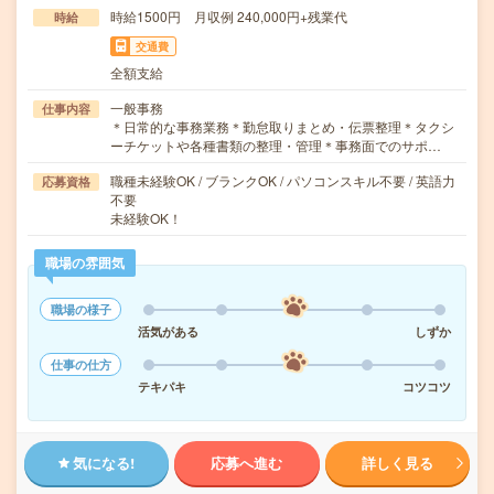
時給1500円 月収例 240,000円+残業代
時給
交通費
全額支給
一般事務
仕事内容
＊日常的な事務業務＊勤怠取りまとめ・伝票整理＊タクシ
ーチケットや各種書類の整理・管理＊事務面でのサポ…
職種未経験OK / ブランクOK / パソコンスキル不要 / 英語力
応募資格
不要
未経験OK！
職場の雰囲気
職場の様子
活気がある
しずか
仕事の仕方
テキパキ
コツコツ
気になる!
応募へ進む
詳しく見る