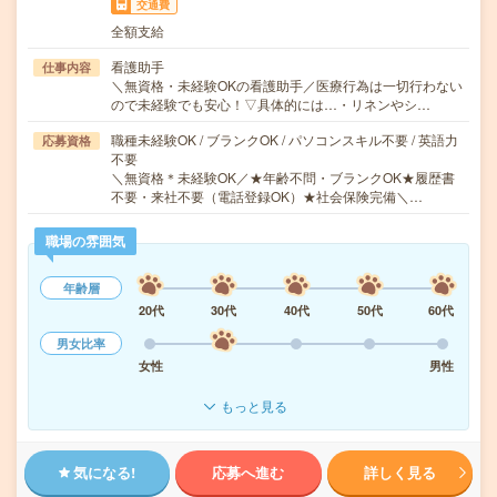
交通費
全額支給
看護助手
仕事内容
＼無資格・未経験OKの看護助手／医療行為は一切行わない
ので未経験でも安心！▽具体的には…・リネンやシ…
職種未経験OK / ブランクOK / パソコンスキル不要 / 英語力
応募資格
不要
＼無資格＊未経験OK／★年齢不問・ブランクOK★履歴書
不要・来社不要（電話登録OK）★社会保険完備＼…
職場の雰囲気
年齢層
20代
30代
40代
50代
60代
男女比率
女性
男性
もっと見る
気になる!
応募へ進む
詳しく見る