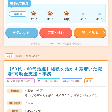
職場の雰囲気
年齢層
20代
30代
40代
50代
60代
気になる!
応募へ進む
詳しく見る
派遣会社
マンパワーグループ株式会社 札幌支店
未読
掲載日
2026/08/05
【50代～60代活躍】経験を活かす落着いた職
場*補助金支援＊事務
交通費別途支給あり
土日祝日が休み
WEB登録OK
派遣
札幌市中央区
勤務地
さっぽろ駅から徒歩10分／西１１丁目駅から徒歩11分
月～金
曜日頻度
8:45～17:30
時間