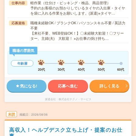
軽作業（仕分け・ピッキング・検品、商品管理）
仕事内容
予約のお客様のお預かりしているタイヤの入出庫・タイヤ
を袋に入れる作業をお願いします。(派遣)※タイヤ…
職種未経験OK / ブランクOK / パソコンスキル不要 / 英語力
応募資格
不要
【来社不要、WEB登録OK！】〇未経験大歓迎！〇フリー
ター、主婦(夫) 大歓迎！ ※お仕事の掛け持ち…
職場の雰囲気
年齢層
20代
30代
40代
50代
60代
気になる!
応募へ進む
詳しく見る
派遣会社
株式会社テクノ・サービス
未読
掲載日
2026/08/06
高収入！ヘルプデスク立ち上げ・提案のお仕
事