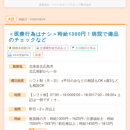
派遣会社
パーソルテンプスタッフ株式会社
未読
掲載日
2026/08/04
＜医療行為はナシ＞時給1300円！病院で備品
のチェックなど
職種未経験OK
交通費別途支給あり
土日祝日が休み
WEB登録OK
派遣
北海道北広島市
勤務地
北広島駅から---分
シフト制（月～日） ※平日のみなどの相談もOK ※週3など
曜日頻度
も相談OK
【シフト例】07:00～16:0009:00～18:0017:00～09:00※ 上
時間
記は一例です！そ…
即日～2ヶ月以上
期間
無資格の方：時給1300円～1625円 / 介護福祉士：時給
時給
1550円～1937円 / 初任者以上：時給1450円～1812円