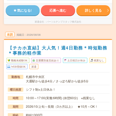
気になる!
応募へ進む
詳しく見る
派遣会社
パーソルテンプスタッフ株式会社
未読
掲載日
2026/08/08
【チカホ直結】大人気！週4日勤務＊時短勤務
＊事務的軽作業
職種未経験OK
交通費別途支給あり
土日祝日が休み
残業なし
WEB登録OK
派遣
札幌市中央区
勤務地
大通駅から徒歩4分／さっぽろ駅から徒歩5分
シフト制※土日休み！
曜日頻度
10:00～17:00(実働:6時間) (休憩60分) ※残業なし
時間
2026/10/上旬～長期（3カ月以上） ★10月～OK！
期間
時給1300円
時給