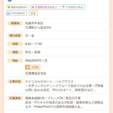
職種未経験OK
交通費別途支給あり
土日祝日が休み
WEB登録OK
派遣
札幌市中央区
勤務地
大通駅から徒歩3分
月～金
曜日頻度
8:40～17:40
時間
即日～長期
期間
時給2000円＋交
時給
交通費
交通費規定支給
テクニカルサポート・ヘルプデスク
仕事内容
～大手コンサルティンググループ会社でのお仕事～IT関連
の問い合わせ対応、PCのサポート、障害受付を行…
職種未経験OK / ブランクOK / 英語力不要
応募資格
必須・ITスキルや知見のある方歓迎・顧客折衝など経験あ
る方・PowerPointでの資料作成経験があ…