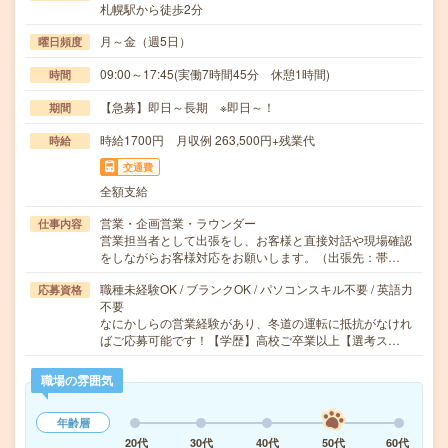
札幌駅から徒歩2分
月～金（週5日）
曜日頻度
09:00～17:45(実働7時間45分 休憩1時間)
時間
【急募】即日～長期 ※即日～！
期間
時給1700円 月収例 263,500円+残業代
時給
交通費
全額支給
営業・企画営業・ラウンダー
仕事内容
営業担当者として出張をし、お客様と直接対話や現場確認
をしながらお客様対応をお願いします。（出張先：帯…
職種未経験OK / ブランクOK / パソコンスキル不要 / 英語力
応募資格
不要
なにかしらの営業経験があり、冬道の運転に抵抗がなけれ
ばご応募可能です！【学歴】高校ご卒業以上【選考ス…
職場の雰囲気
年齢層
20代
30代
40代
50代
60代