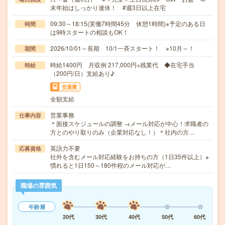
末年始はしっかり連休！ #週3日以上在宅
09:30～18:15(実働7時間45分 休憩1時間)※予定のある日
時間
は9時スタートの相談もOK！
2026/10/01～長期 10/1一斉スタート！ ※10月～！
期間
時給1400円 月収例 217,000円+残業代 ◆在宅手当
時給
（200円/日）支給あり♪
交通費
全額支給
営業事務
仕事内容
＊面接スケジュールの調整 →メール対応が中心！求職者の
方とのやり取りのみ（企業対応なし！）＊社内の方…
英語力不要
応募資格
社外を含むメール対応経験をお持ちの方（1日35件以上）※
慣れると1日150～180件程のメール対応が…
職場の雰囲気
年齢層
20代
30代
40代
50代
60代