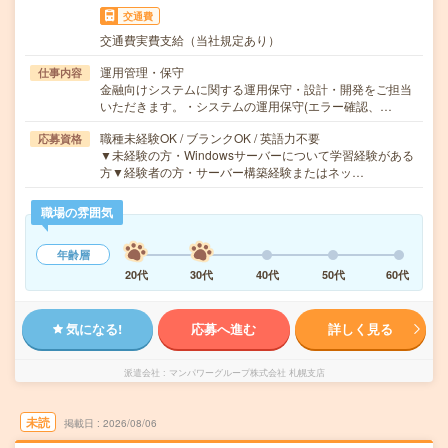
交通費
交通費実費支給（当社規定あり）
運用管理・保守
仕事内容
金融向けシステムに関する運用保守・設計・開発をご担当
いただきます。・システムの運用保守(エラー確認、…
職種未経験OK / ブランクOK / 英語力不要
応募資格
▼未経験の方・Windowsサーバーについて学習経験がある
方▼経験者の方・サーバー構築経験またはネッ…
職場の雰囲気
年齢層
20代
30代
40代
50代
60代
気になる!
応募へ進む
詳しく見る
派遣会社
マンパワーグループ株式会社 札幌支店
未読
掲載日
2026/08/06