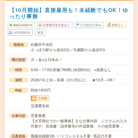
【10月開始】直接雇用も！未経験でもOK！ゆ
ったり事務
職種未経験OK
交通費別途支給あり
土日祝日が休み
残業なし
WEB登録OK
派遣
札幌市中央区
勤務地
さっぽろ駅から徒歩2分／札幌駅から徒歩5分
月～金※土日休み！
曜日頻度
9:00～17:00(実働:7時間) (休憩60分) ※残業なし
時間
2026/10/上旬～長期（3カ月以上） ★10月～OK！
期間
時給1400円
時給
交通費
交通費支給
営業事務
仕事内容
【大手商社での一般事務】主な仕事内容 システムの入力
作業や、見積書・請求書等の作成業務、その他営業事…
職種未経験OK / パソコンスキル不要 / 英語力不要
応募資格