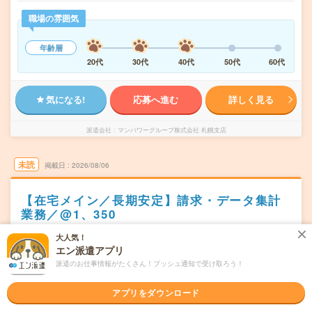
職場の雰囲気
年齢層
20代
30代
40代
50代
60代
気になる!
応募へ進む
詳しく見る
派遣会社
マンパワーグループ株式会社 札幌支店
未読
掲載日
2026/08/06
【在宅メイン／長期安定】請求・データ集計
業務／@1、350
交通費別途支給あり
土日祝日が休み
在宅・リモート
大人気！
エン派遣アプリ
WEB登録OK
派遣
派遣のお仕事情報がたくさん！プッシュ通知で受け取ろう！
札幌市中央区
勤務地
白石(札幌市営)駅から徒歩3分
アプリをダウンロード
月～金