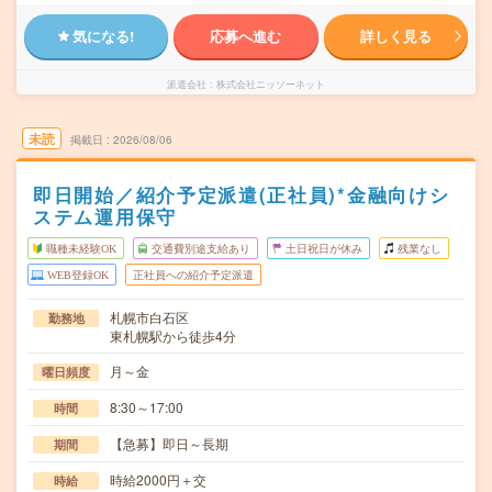
気になる!
応募へ進む
詳しく見る
派遣会社
株式会社ニッソーネット
未読
掲載日
2026/08/06
即日開始／紹介予定派遣(正社員)*金融向けシ
ステム運用保守
職種未経験OK
交通費別途支給あり
土日祝日が休み
残業なし
WEB登録OK
正社員への紹介予定派遣
札幌市白石区
勤務地
東札幌駅から徒歩4分
月～金
曜日頻度
8:30～17:00
時間
【急募】即日～長期
期間
時給2000円＋交
時給