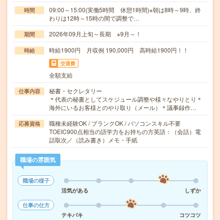
09:00～15:00(実働5時間 休憩1時間)※朝は8時～9時、終
時間
わりは12時～15時の間で調整で…
2026年09月上旬～長期 ※9月～！
期間
時給1900円 月収例 190,000円 高時給1900円！！
時給
交通費
全額支給
秘書・セクレタリー
仕事内容
＊代表の秘書としてスケジュール調整や様々なやりとり＊
海外にいるお客様とのやり取り（メール）＊議事録作…
職種未経験OK / ブランクOK / パソコンスキル不要
応募資格
TOEIC900点相当の語学力をお持ちの方英語：（会話）電
話取次／（読み書き）メモ・手紙
職場の雰囲気
職場の様子
活気がある
しずか
仕事の仕方
テキパキ
コツコツ