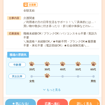
交通費
全額支給
介護関連
仕事内容
／利用者の方の日常生活をサポート！＼▽具体的には…・
買い物や散歩に付き添ったり・折り紙や体操などのレ…
職種未経験OK / ブランクOK / パソコンスキル不要 / 英語力
応募資格
不要
＼無資格＊未経験OK／★年齢不問・ブランクOK★履歴書
不要・来社不要（電話登録OK）★社会保険完備＼…
職場の雰囲気
年齢層
20代
30代
40代
50代
60代
男女比率
女性
男性
もっと見る
気になる!
応募へ進む
詳しく見る