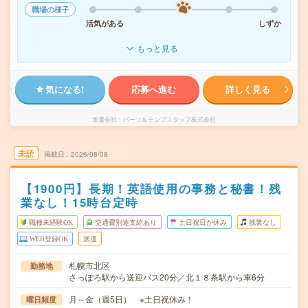
職場の様子
活気がある
しずか
もっと見る
気になる!
応募へ進む
詳しく見る
派遣会社
パーソルテンプスタッフ株式会社
未読
掲載日
2026/08/08
【1900円】長期！英語使用の事務と秘書！残
業なし！15時台定時
職種未経験OK
交通費別途支給あり
土日祝日が休み
残業なし
WEB登録OK
派遣
札幌市北区
勤務地
さっぽろ駅から送迎バス20分／北１８条駅から車6分
月～金（週5日） ※土日祝休み！
曜日頻度