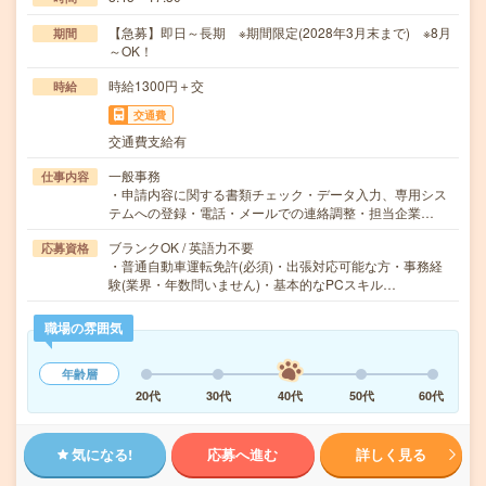
【急募】即日～長期 ※期間限定(2028年3月末まで) ※8月
期間
～OK！
時給1300円＋交
時給
交通費
交通費支給有
一般事務
仕事内容
・申請内容に関する書類チェック・データ入力、専用シス
テムへの登録・電話・メールでの連絡調整・担当企業…
ブランクOK / 英語力不要
応募資格
・普通自動車運転免許(必須)・出張対応可能な方・事務経
験(業界・年数問いません)・基本的なPCスキル…
職場の雰囲気
年齢層
20代
30代
40代
50代
60代
気になる!
応募へ進む
詳しく見る