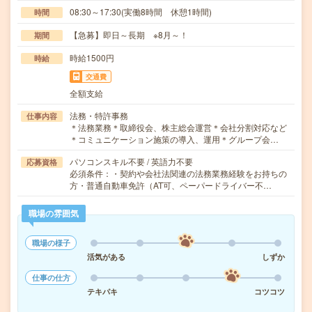
08:30～17:30(実働8時間 休憩1時間)
時間
【急募】即日～長期 ※8月～！
期間
時給1500円
時給
交通費
全額支給
法務・特許事務
仕事内容
＊法務業務＊取締役会、株主総会運営＊会社分割対応など
＊コミュニケーション施策の導入、運用＊グループ会…
パソコンスキル不要 / 英語力不要
応募資格
必須条件：・契約や会社法関連の法務業務経験をお持ちの
方・普通自動車免許（AT可、ペーパードライバー不…
職場の雰囲気
職場の様子
活気がある
しずか
仕事の仕方
テキパキ
コツコツ