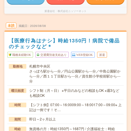
派遣会社
株式会社ニッソーネット
未読
掲載日
2026/08/08
【医療行為はナシ】時給1350円！病院で備品
のチェックなど＊
職種未経験OK
交通費別途支給あり
WEB登録OK
派遣
札幌市中央区
勤務地
さっぽろ駅から---分／円山公園駅から---分／中島公園駅か
ら---分／西１１丁目駅から---分／資生館小学校前駅から---
分
シフト制（月～日） ※平日のみなどの相談もOK ※週3など
曜日頻度
も相談OK
【シフト例】07:00～16:0009:00～18:0017:00～09:00※ 上
時間
記は一例です！そ…
即日～2ヶ月以上
期間
無資格の方：時給1350円～1687円 / 介護福祉士：時給
時給