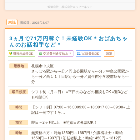
派遣会社
株式会社ニッソーネット
未読
掲載日
2026/08/07
3ヵ月で71万円稼ぐ！未経験OK＊おばあちゃ
んのお話相手など＊
職種未経験OK
交通費別途支給あり
WEB登録OK
派遣
札幌市中央区
勤務地
さっぽろ駅から---分／円山公園駅から---分／中島公園駅か
ら---分／西１１丁目駅から---分／資生館小学校前駅から---
分
シフト制（月～日） ※平日のみなどの相談もOK ※週3など
曜日頻度
も相談OK
【シフト例】07:00～16:0009:00～18:0017:00～09:00※ 上
時間
記は一例です！そ…
即日～2ヶ月以上 ■開始日の相談OK！
期間
無資格の方：時給1350円～1687円 / 介護福祉士：時給
時給
1550円～1937円 / 初任者以上：時給1450円～1812円