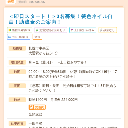
未読
掲載日
2026/08/05
＜即日スタート！＞3名募集！髪色ネイル自
由！助成金のご案内！
職種未経験OK
交通費別途支給あり
土日祝日が休み
残業なし
WEB登録OK
派遣
札幌市中央区
勤務地
大通駅から徒歩3分
月～金（週5日） ※土日祝おやすみ！
曜日頻度
09:00～18:00(実働8時間 休憩1時間)※時短OK！9時～17
時間
時ご希望の方もぜひご相談を！
【急募】即日～長期 開始日は相談可能です！8月開始も
期間
ご相談ください！
時給1400円 月収例 224,000円
時給
交通費
全額支給
一般事務
仕事内容
＼未経験からスキルを身に着けられる＊マニュアル完備で