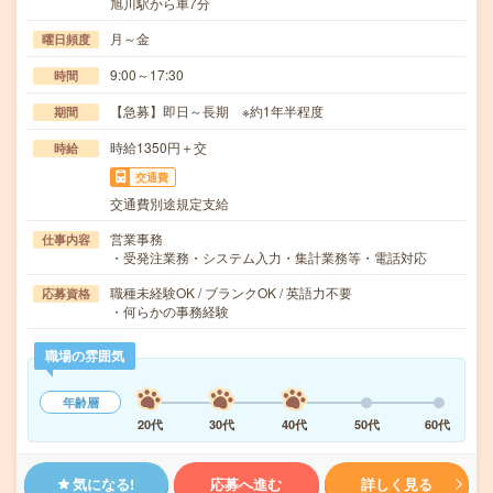
旭川駅から車7分
月～金
曜日頻度
9:00～17:30
時間
【急募】即日～長期 ※約1年半程度
期間
時給1350円＋交
時給
交通費
交通費別途規定支給
営業事務
仕事内容
・受発注業務・システム入力・集計業務等・電話対応
職種未経験OK / ブランクOK / 英語力不要
応募資格
・何らかの事務経験
職場の雰囲気
年齢層
20代
30代
40代
50代
60代
気になる!
応募へ進む
詳しく見る