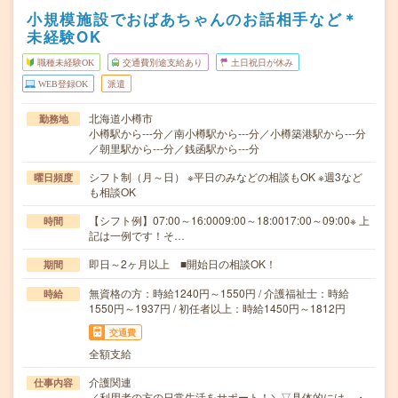
小規模施設でおばあちゃんのお話相手など＊
未経験OK
職種未経験OK
交通費別途支給あり
土日祝日が休み
WEB登録OK
派遣
北海道小樽市
勤務地
小樽駅から---分／南小樽駅から---分／小樽築港駅から---分
／朝里駅から---分／銭函駅から---分
シフト制（月～日） ※平日のみなどの相談もOK ※週3など
曜日頻度
も相談OK
【シフト例】07:00～16:0009:00～18:0017:00～09:00※ 上
時間
記は一例です！そ…
即日～2ヶ月以上 ■開始日の相談OK！
期間
無資格の方：時給1240円～1550円 / 介護福祉士：時給
時給
1550円～1937円 / 初任者以上：時給1450円～1812円
交通費
全額支給
介護関連
仕事内容
／利用者の方の日常生活をサポート！＼▽具体的には…・