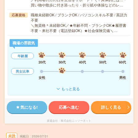
買い物や散歩に付き添ったり・折り紙や体操などのレ…
職種未経験OK / ブランクOK / パソコンスキル不要 / 英語力
応募資格
不要
＼無資格＊未経験OK／★年齢不問・ブランクOK★履歴書
不要・来社不要（電話登録OK）★社会保険完備＼…
職場の雰囲気
年齢層
20代
30代
40代
50代
60代
男女比率
女性
男性
もっと見る
気になる!
応募へ進む
詳しく見る
派遣会社
株式会社ニッソーネット
未読
掲載日
2026/07/31