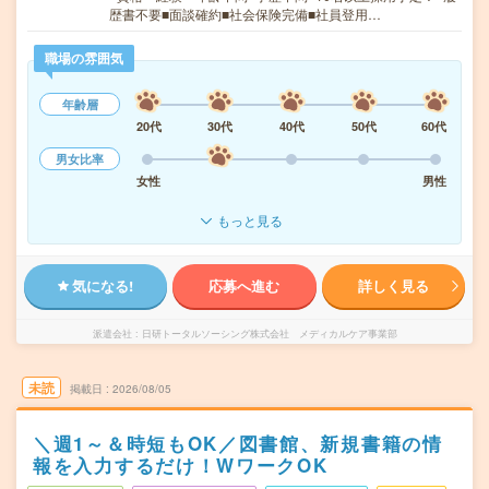
歴書不要■面談確約■社会保険完備■社員登用…
職場の雰囲気
年齢層
20代
30代
40代
50代
60代
男女比率
女性
男性
もっと見る
気になる!
応募へ進む
詳しく見る
派遣会社
日研トータルソーシング株式会社 メディカルケア事業部
未読
掲載日
2026/08/05
＼週1～＆時短もOK／図書館、新規書籍の情
報を入力するだけ！WワークOK