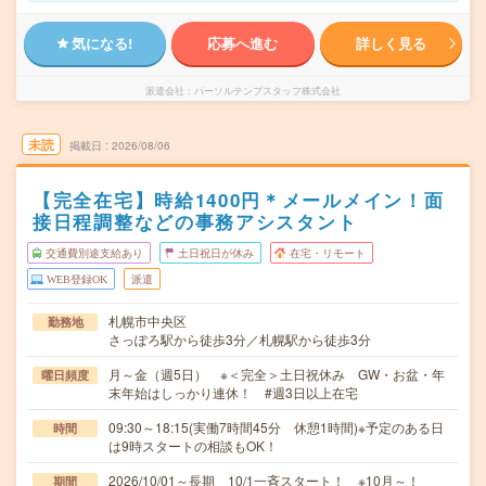
気になる!
応募へ進む
詳しく見る
派遣会社
パーソルテンプスタッフ株式会社
未読
掲載日
2026/08/06
【完全在宅】時給1400円＊メールメイン！面
接日程調整などの事務アシスタント
交通費別途支給あり
土日祝日が休み
在宅・リモート
WEB登録OK
派遣
札幌市中央区
勤務地
さっぽろ駅から徒歩3分／札幌駅から徒歩3分
月～金（週5日） ※＜完全＞土日祝休み GW・お盆・年
曜日頻度
末年始はしっかり連休！ #週3日以上在宅
09:30～18:15(実働7時間45分 休憩1時間)※予定のある日
時間
は9時スタートの相談もOK！
2026/10/01～長期 10/1一斉スタート！ ※10月～！
期間