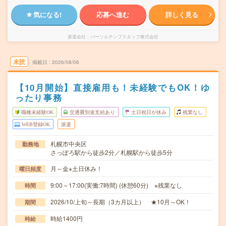
気になる!
応募へ進む
詳しく見る
派遣会社
パーソルテンプスタッフ株式会社
未読
掲載日
2026/08/06
【10月開始】直接雇用も！未経験でもOK！ゆ
ったり事務
職種未経験OK
交通費別途支給あり
土日祝日が休み
残業なし
WEB登録OK
派遣
札幌市中央区
勤務地
さっぽろ駅から徒歩2分／札幌駅から徒歩5分
月～金※土日休み！
曜日頻度
9:00～17:00(実働:7時間) (休憩60分) ※残業なし
時間
2026/10/上旬～長期（3カ月以上） ★10月～OK！
期間
時給1400円
時給