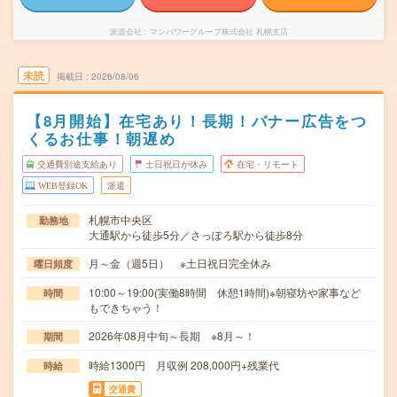
派遣会社
マンパワーグループ株式会社 札幌支店
未読
掲載日
2026/08/06
【8月開始】在宅あり！長期！バナー広告をつ
くるお仕事！朝遅め
交通費別途支給あり
土日祝日が休み
在宅・リモート
WEB登録OK
派遣
札幌市中央区
勤務地
大通駅から徒歩5分／さっぽろ駅から徒歩8分
月～金（週5日） ※土日祝日完全休み
曜日頻度
10:00～19:00(実働8時間 休憩1時間)※朝寝坊や家事など
時間
もできちゃう！
2026年08月中旬～長期 ※8月～！
期間
時給1300円 月収例 208,000円+残業代
時給
交通費