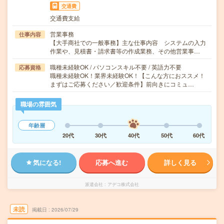
交通費
交通費支給
営業事務
仕事内容
【大手商社での一般事務】主な仕事内容 システムの入力
作業や、見積書・請求書等の作成業務、その他営業事…
職種未経験OK / パソコンスキル不要 / 英語力不要
応募資格
職種未経験OK！業界未経験OK！【こんな方におススメ！
まずはご応募ください／歓迎条件】前向きにコミュ…
職場の雰囲気
年齢層
20代
30代
40代
50代
60代
気になる!
応募へ進む
詳しく見る
派遣会社
アデコ株式会社
未読
掲載日
2026/07/29