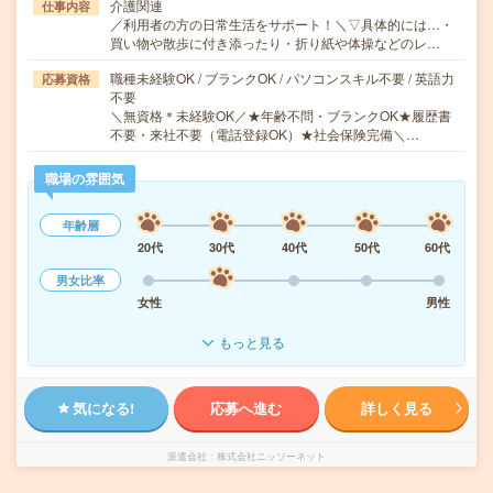
介護関連
仕事内容
／利用者の方の日常生活をサポート！＼▽具体的には…・
買い物や散歩に付き添ったり・折り紙や体操などのレ…
職種未経験OK / ブランクOK / パソコンスキル不要 / 英語力
応募資格
不要
＼無資格＊未経験OK／★年齢不問・ブランクOK★履歴書
不要・来社不要（電話登録OK）★社会保険完備＼…
職場の雰囲気
年齢層
20代
30代
40代
50代
60代
男女比率
女性
男性
もっと見る
気になる!
応募へ進む
詳しく見る
派遣会社
株式会社ニッソーネット