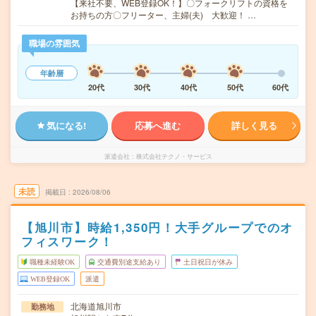
【来社不要、WEB登録OK！】〇フォークリフトの資格を
お持ちの方〇フリーター、主婦(夫) 大歓迎！ …
職場の雰囲気
年齢層
20代
30代
40代
50代
60代
気になる!
応募へ進む
詳しく見る
派遣会社
株式会社テクノ・サービス
未読
掲載日
2026/08/06
【旭川市】時給1,350円！大手グループでのオ
フィスワーク！
職種未経験OK
交通費別途支給あり
土日祝日が休み
WEB登録OK
派遣
北海道旭川市
勤務地