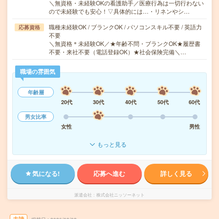
＼無資格・未経験OKの看護助手／医療行為は一切行わない
ので未経験でも安心！▽具体的には…・リネンやシ…
職種未経験OK / ブランクOK / パソコンスキル不要 / 英語力
応募資格
不要
＼無資格＊未経験OK／★年齢不問・ブランクOK★履歴書
不要・来社不要（電話登録OK）★社会保険完備＼…
職場の雰囲気
年齢層
20代
30代
40代
50代
60代
男女比率
女性
男性
もっと見る
気になる!
応募へ進む
詳しく見る
派遣会社
株式会社ニッソーネット