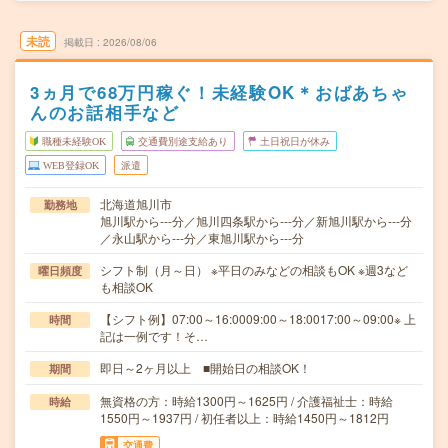
未読
掲載日
2026/08/06
3ヵ月で68万円稼ぐ！未経験OK＊おばあちゃ
んのお話相手など
職種未経験OK
交通費別途支給あり
土日祝日が休み
WEB登録OK
派遣
北海道旭川市
勤務地
旭川駅から---分／旭川四条駅から---分／新旭川駅から---分
／永山駅から---分／東旭川駅から---分
シフト制（月～日） ※平日のみなどの相談もOK ※週3など
曜日頻度
も相談OK
【シフト例】07:00～16:0009:00～18:0017:00～09:00※ 上
時間
記は一例です！そ…
即日～2ヶ月以上 ■開始日の相談OK！
期間
無資格の方：時給1300円～1625円 / 介護福祉士：時給
時給
1550円～1937円 / 初任者以上：時給1450円～1812円
交通費