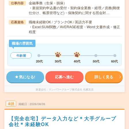
金融事務（生保・損保）
仕事内容
・新規契約申込書の受付・契約保全業務・経理／庶務(郵便
仕分け、帳票管理など)・保険契約に関する照会対…
職種未経験OK / ブランクOK / 英語力不要
応募資格
・Excel:SUM関数／AVERAGE程度・Word:文書作成・修正
程度
職場の雰囲気
年齢層
20代
30代
40代
50代
60代
気になる!
応募へ進む
詳しく見る
派遣会社
マンパワーグループ株式会社 札幌支店
未読
掲載日
2026/08/06
【完全在宅】データ入力など＊大手グループ
会社＊未経験OK