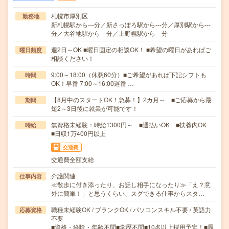
札幌市厚別区
勤務地
新札幌駅から---分／新さっぽろ駅から---分／厚別駅から---
分／大谷地駅から---分／上野幌駅から---分
週2日～OK ■曜日固定の相談OK！ ■希望の曜日があればご
曜日頻度
相談ください！
9:00～18:00（休憩60分）■ご希望があれば下記シフトも
時間
OK！早番 7:00～16:00遅番 …
【8月中のスタートOK！急募！】2カ月～ ■ご応募から最
期間
短2～3日後に就業が可能です！
無資格未経験：時給1300円～ ■週払いOK ■扶養内OK
時給
■日収1万400円以上
交通費
交通費全額支給
介護関連
仕事内容
≪散歩に付き添ったり、お話し相手になったり≫「え？意
外に簡単！」と思うくらい、スグできる仕事からスタ…
職種未経験OK / ブランクOK / パソコンスキル不要 / 英語力
応募資格
不要
■資格・経験・年齢不問■学歴不問■10名以上採用予定！■履