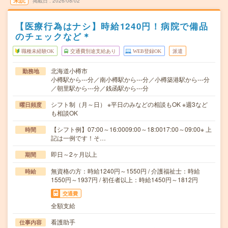
未読
掲載日
2026/08/02
【医療行為はナシ】時給1240円！病院で備品
のチェックなど＊
職種未経験OK
交通費別途支給あり
WEB登録OK
派遣
北海道小樽市
勤務地
小樽駅から---分／南小樽駅から---分／小樽築港駅から---分
／朝里駅から---分／銭函駅から---分
シフト制（月～日） ※平日のみなどの相談もOK ※週3など
曜日頻度
も相談OK
【シフト例】07:00～16:0009:00～18:0017:00～09:00※ 上
時間
記は一例です！そ…
即日～2ヶ月以上
期間
無資格の方：時給1240円～1550円 / 介護福祉士：時給
時給
1550円～1937円 / 初任者以上：時給1450円～1812円
交通費
全額支給
看護助手
仕事内容