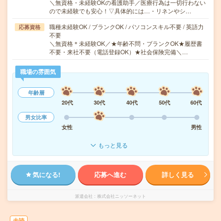
＼無資格・未経験OKの看護助手／医療行為は一切行わない
ので未経験でも安心！▽具体的には…・リネンやシ…
職種未経験OK / ブランクOK / パソコンスキル不要 / 英語力
応募資格
不要
＼無資格＊未経験OK／★年齢不問・ブランクOK★履歴書
不要・来社不要（電話登録OK）★社会保険完備＼…
職場の雰囲気
年齢層
20代
30代
40代
50代
60代
男女比率
女性
男性
もっと見る
気になる!
応募へ進む
詳しく見る
派遣会社
株式会社ニッソーネット
未読