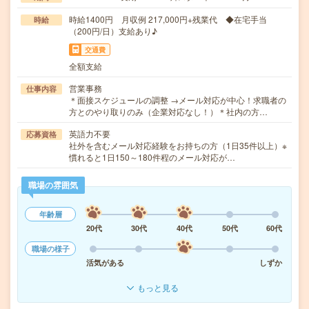
時給1400円 月収例 217,000円+残業代 ◆在宅手当
時給
（200円/日）支給あり♪
交通費
全額支給
営業事務
仕事内容
＊面接スケジュールの調整 →メール対応が中心！求職者の
方とのやり取りのみ（企業対応なし！）＊社内の方…
英語力不要
応募資格
社外を含むメール対応経験をお持ちの方（1日35件以上）※
慣れると1日150～180件程のメール対応が…
職場の雰囲気
年齢層
20代
30代
40代
50代
60代
職場の様子
活気がある
しずか
もっと見る