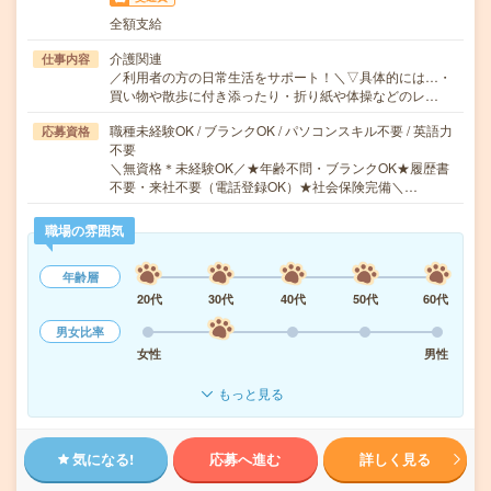
全額支給
介護関連
仕事内容
／利用者の方の日常生活をサポート！＼▽具体的には…・
買い物や散歩に付き添ったり・折り紙や体操などのレ…
職種未経験OK / ブランクOK / パソコンスキル不要 / 英語力
応募資格
不要
＼無資格＊未経験OK／★年齢不問・ブランクOK★履歴書
不要・来社不要（電話登録OK）★社会保険完備＼…
職場の雰囲気
年齢層
20代
30代
40代
50代
60代
男女比率
女性
男性
もっと見る
気になる!
応募へ進む
詳しく見る