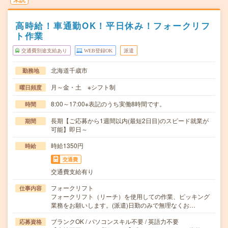
高時給！車通勤OK！平日休み！フォークリフ
ト作業
交通費別途支給あり
WEB登録OK
派遣
北海道千歳市
勤務地
月～金・土 ※シフト制
曜日頻度
8:00～17:00※表記のうち実働8時間です。
時間
長期【ご応募から1週間以内(最短2日目)のスピード就業が
期間
可能】即日～
時給1350円
時給
交通費
交通費支給有り
フォークリフト
仕事内容
フォークリフト（リーチ）を使用しての作業、ピッキング
業務をお願いします。(派遣)日勤のみで無理なくお…
ブランクOK / パソコンスキル不要 / 英語力不要
応募資格