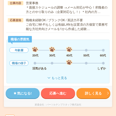
営業事務
仕事内容
＊面接スケジュールの調整 →メール対応が中心！求職者の
方とのやり取りのみ（企業対応なし！）＊社内の方…
職種未経験OK / ブランクOK / 英語力不要
応募資格
ご自宅にWi-Fiもしくは有線LANを設置済の方個室で業務可
能な方社外向けメールを1から作成した経験…
職場の雰囲気
年齢層
20代
30代
40代
50代
60代
職場の様子
活気がある
しずか
もっと見る
気になる!
応募へ進む
詳しく見る
派遣会社
パーソルテンプスタッフ株式会社