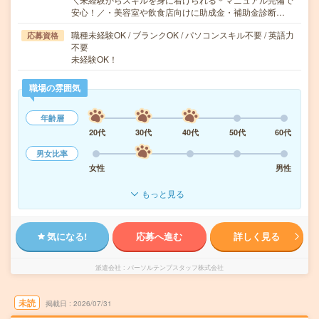
安心！／・美容室や飲食店向けに助成金・補助金診断…
職種未経験OK / ブランクOK / パソコンスキル不要 / 英語力
応募資格
不要
未経験OK！
職場の雰囲気
年齢層
20代
30代
40代
50代
60代
男女比率
女性
男性
もっと見る
気になる!
応募へ進む
詳しく見る
派遣会社
パーソルテンプスタッフ株式会社
未読
掲載日
2026/07/31