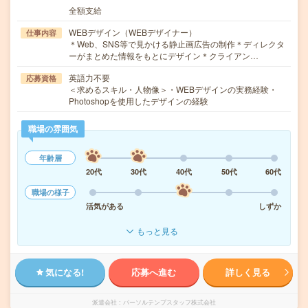
全額支給
WEBデザイン（WEBデザイナー）
仕事内容
＊Web、SNS等で見かける静止画広告の制作＊ディレクタ
ーがまとめた情報をもとにデザイン＊クライアン…
英語力不要
応募資格
＜求めるスキル・人物像＞・WEBデザインの実務経験・
Photoshopを使用したデザインの経験
職場の雰囲気
年齢層
20代
30代
40代
50代
60代
職場の様子
活気がある
しずか
もっと見る
気になる!
応募へ進む
詳しく見る
派遣会社
パーソルテンプスタッフ株式会社