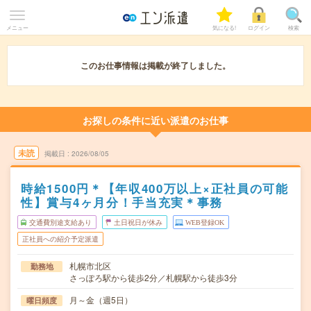
メニュー
気になる!
ログイン
検索
このお仕事情報は掲載が終了しました。
お探しの条件に近い派遣のお仕事
未読
掲載日
2026/08/05
時給1500円＊【年収400万以上×正社員の可能
性】賞与4ヶ月分！手当充実＊事務
交通費別途支給あり
土日祝日が休み
WEB登録OK
正社員への紹介予定派遣
札幌市北区
勤務地
さっぽろ駅から徒歩2分／札幌駅から徒歩3分
月～金（週5日）
曜日頻度