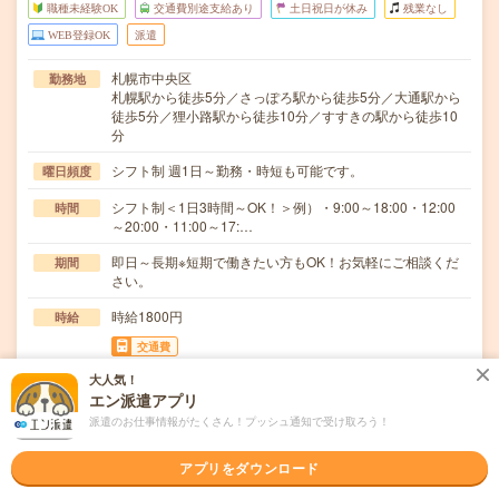
職種未経験OK
交通費別途支給あり
土日祝日が休み
残業なし
WEB登録OK
派遣
札幌市中央区
勤務地
札幌駅から徒歩5分／さっぽろ駅から徒歩5分／大通駅から
徒歩5分／狸小路駅から徒歩10分／すすきの駅から徒歩10
分
シフト制 週1日～勤務・時短も可能です。
曜日頻度
シフト制＜1日3時間～OK！＞例）・9:00～18:00・12:00
時間
～20:00・11:00～17:…
即日～長期※短期で働きたい方もOK！お気軽にご相談くだ
期間
さい。
時給1800円
時給
交通費
交通費込
大人気！
エン派遣アプリ
データ入力・タイピング
仕事内容
派遣のお仕事情報がたくさん！プッシュ通知で受け取ろう！
図書館に入荷する新規書籍に関する入力のお仕事をお任せ
します。＜具体的には…＞＊本のタイトルや著者名の…
アプリをダウンロード
職種未経験OK / ブランクOK / パソコンスキル不要 / 英語力
応募資格