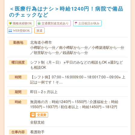
＜医療行為はナシ＞時給1240円！病院で備品
のチェックなど
職種未経験OK
交通費別途支給あり
土日祝日が休み
WEB登録OK
派遣
北海道小樽市
勤務地
小樽駅から---分／南小樽駅から---分／小樽築港駅から---分
／朝里駅から---分／銭函駅から---分
シフト制（月～日） ※平日のみなどの相談もOK ※週3など
曜日頻度
も相談OK
【シフト例】07:00～16:0009:00～18:0017:00～09:00※ 上
時間
記は一例です！そ…
即日～2ヶ月以上
期間
無資格の方：時給1240円～1550円 / 介護福祉士：時給
時給
1550円～1937円 / 初任者以上：時給1450円～1812円
交通費
全額支給
看護助手
仕事内容