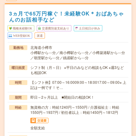
3ヵ月で65万円稼ぐ！未経験OK＊おばあちゃ
んのお話相手など
職種未経験OK
交通費別途支給あり
土日祝日が休み
WEB登録OK
派遣
北海道小樽市
勤務地
小樽駅から---分／南小樽駅から---分／小樽築港駅から---分
／朝里駅から---分／銭函駅から---分
シフト制（月～日） ※平日のみなどの相談もOK ※週3など
曜日頻度
も相談OK
【シフト例】07:00～16:0009:00～18:0017:00～09:00※ 上
時間
記は一例です！そ…
即日～2ヶ月以上 ■開始日の相談OK！
期間
無資格の方：時給1240円～1550円 / 介護福祉士：時給
時給
1550円～1937円 / 初任者以上：時給1450円～1812円
交通費
全額支給