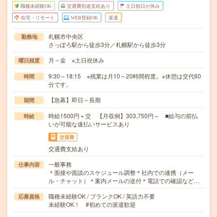
職種未経験OK
交通費別途支給あり
土日祝日が休み
在宅・リモート
WEB登録OK
派遣
札幌市中央区
勤務地
さっぽろ駅から徒歩3分／札幌駅から徒歩3分
月～金 ※土日祝休み
曜日頻度
9:30～18:15 ※残業は月10～20時間程度。※休憩は交代60
時間
分です。
【急募】即日～長期
期間
時給1500円＋交 【月収例】303,750円～ ■給与の前払
時給
いが可能な速払いサービスあり
交通費
交通費支給あり
一般事務
仕事内容
＊面接や面談のスケジュール調整＊社内での連携（メー
ル・チャット）＊案内メールの送付＊電話での確認など…
職種未経験OK / ブランクOK / 英語力不要
応募資格
未経験OK！ #初めての派遣歓迎