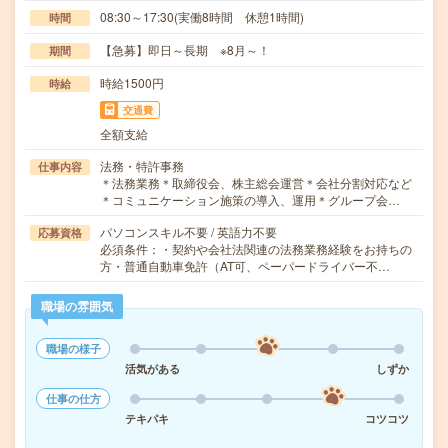
08:30～17:30(実働8時間 休憩1時間)
時間
【急募】即日～長期 ※8月～！
期間
時給1500円
時給
交通費
全額支給
法務・特許事務
仕事内容
＊法務業務＊取締役会、株主総会運営＊会社分割対応など
＊コミュニケーション施策の導入、運用＊グループ会…
パソコンスキル不要 / 英語力不要
応募資格
必須条件：・契約や会社法関連の法務業務経験をお持ちの
方・普通自動車免許（AT可、ペーパードライバー不…
職場の雰囲気
職場の様子
活気がある
しずか
仕事の仕方
テキパキ
コツコツ