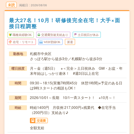
未読
掲載日
2026/08/06
最大27名！10月！研修後完全在宅！大手×面
接日程調整
職種未経験OK
交通費別途支給あり
土日祝日が休み
在宅・リモート
WEB登録OK
派遣
札幌市中央区
勤務地
さっぽろ駅から徒歩3分／札幌駅から徒歩3分
月～金（週5日） ※＜完全＞土日祝休み GW・お盆・年
曜日頻度
末年始はしっかり連休！ #週3日以上在宅
09:30～18:15(実働7時間45分 休憩1時間)※予定のある日
時間
は9時スタートの相談もOK！
2026/10/01～長期 10/1一斉スタート！ ※10月～！
期間
時給1400円 月収例 217,000円+残業代 ◆在宅手当
時給
（200円/日）支給あり♪
交通費
全額支給