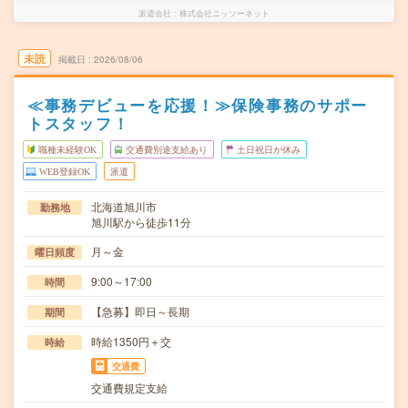
派遣会社
株式会社ニッソーネット
未読
掲載日
2026/08/06
≪事務デビューを応援！≫保険事務のサポー
トスタッフ！
職種未経験OK
交通費別途支給あり
土日祝日が休み
WEB登録OK
派遣
北海道旭川市
勤務地
旭川駅から徒歩11分
月～金
曜日頻度
9:00～17:00
時間
【急募】即日～長期
期間
時給1350円＋交
時給
交通費
交通費規定支給